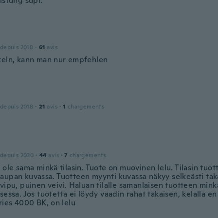
istung supi.
 depuis 2018
·
61
avis
keln, kann man nur empfehlen
 depuis 2018
·
21
avis
·
1
chargements
 depuis 2020
·
44
avis
·
7
chargements
 ole sama minkä tilasin. Tuote on muovinen lelu. Tilasin tuo
aupan kuvassa. Tuotteen myynti kuvassa näkyy selkeästi tak
vipu, puinen veivi. Haluan tilalle samanlaisen tuotteen min
sessa. Jos tuotetta ei löydy vaadin rahat takaisen, kelalla en
ries 4000 BK, on lelu