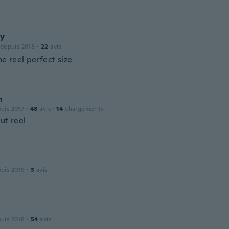
y
 depuis 2018
·
22
avis
 reel perfect size
m
puis 2017
·
48
avis
·
14
chargements
ut reel
puis 2019
·
3
avis
puis 2018
·
54
avis