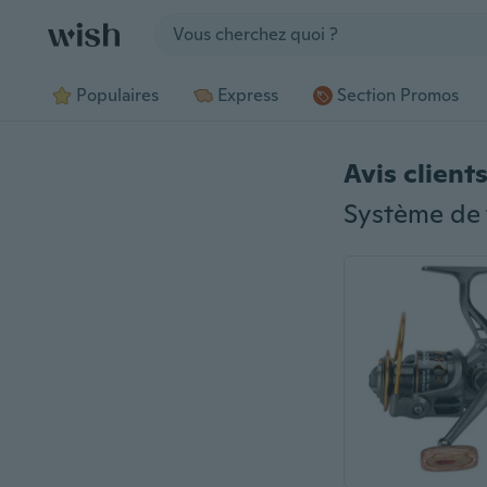
Jump to section
Populaires
Express
Section Promos
Avis client