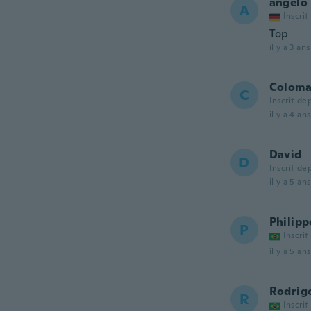
angelo
A
Inscrit
Top
il y a 3 ans
Colom
C
Inscrit de
il y a 4 ans
David
D
Inscrit de
il y a 5 ans
Philipp
P
Inscrit
il y a 5 ans
Rodrig
R
Inscrit