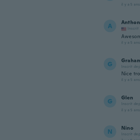
il y a 5 ans
Anthon
A
Inscrit
Awesome
il y a 5 ans
Graha
G
Inscrit de
Nice tro
il y a 5 ans
Glen
G
Inscrit de
il y a 5 ans
Nino
N
Inscrit de