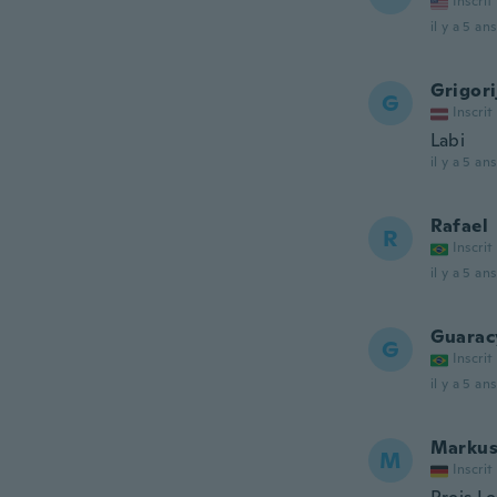
Inscrit
il y a 5 ans
Grigori
G
Inscrit
Labi
il y a 5 ans
Rafael
R
Inscrit
il y a 5 ans
Guarac
G
Inscrit
il y a 5 ans
Marku
M
Inscrit