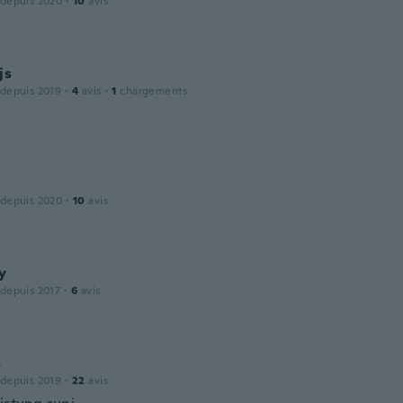
 depuis 2020
·
10
avis
js
 depuis 2019
·
4
avis
·
1
chargements
 depuis 2020
·
10
avis
y
 depuis 2017
·
6
avis
s
 depuis 2019
·
22
avis