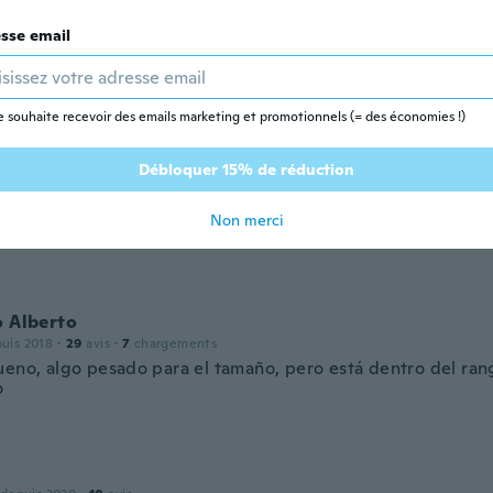
sse email
 depuis 2019
·
90
avis
·
35
chargements
ke a nice pair of reels. Looking forward to spring.
e souhaite recevoir des emails marketing et promotionnels (= des économies !)
Débloquer 15% de réduction
o
puis 2018
·
13
avis
Non merci
 mis expectativas en un 100
o Alberto
puis 2018
·
29
avis
·
7
chargements
ueno, algo pesado para el tamaño, pero está dentro del ra
o