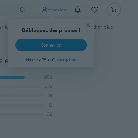
Connexion
Articles pour animaux domestiques
Afficher plus
Débloquez des promos !
Connexion
Système de traînée avant et arrière Moulinet de pêche en eaux douces pour moulinet de pêche à la carpe, ligne métallique, moulinet de pêche, Carretilha Pesca
New to Wish?
Inscription
959
273
74
12
36