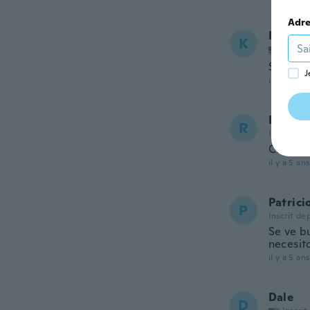
Adre
Keith
K
Inscrit
Seems li
J
il y a 5 ans
Roland
R
Inscrit de
Cumplió
il y a 5 ans
Patrici
P
Inscrit de
Se ve b
necesit
il y a 5 ans
Dale
D