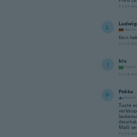
Preis Le
il y a 5 ans
Ludwig
L
Inscrit
Kein ha
il y a 5 ans
Iris
I
Inscrit
il y a 5 ans
Pekka
P
Inscrit
Tuote ei
verkkop
laukaisu
ilmoituk
Malli se
il y a 5 ans