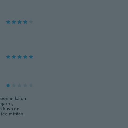
tteen mikä on
ajarru,
kä kuva on
 tee mitään.