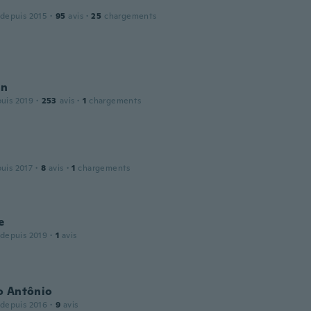
 depuis 2015
·
95
avis
·
25
chargements
an
puis 2019
·
253
avis
·
1
chargements
puis 2017
·
8
avis
·
1
chargements
e
 depuis 2019
·
1
avis
o Antônio
 depuis 2016
·
9
avis