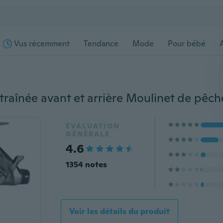
Vus récemment
Tendance
Mode
Pour bébé
s
ÉVALUATION
GÉNÉRALE
4.6
1354 notes
Voir les détails du produit