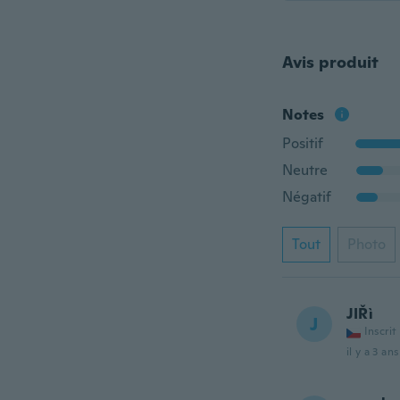
Avis produit
Notes
Positif
Neutre
Négatif
Tout
Photo
JIŘì
J
Inscrit
il y a 3 ans