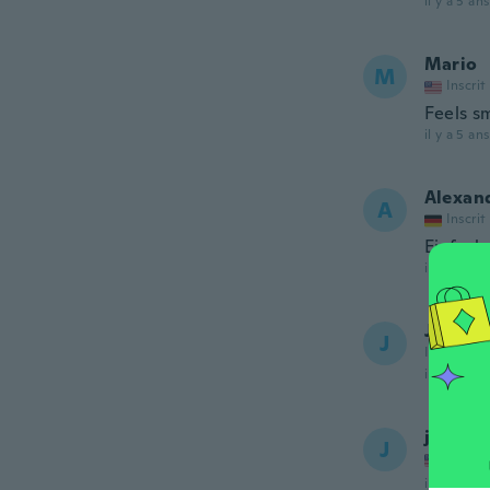
il y a 5 ans
Mario
M
Inscrit
Feels sm
il y a 5 ans
Alexan
A
Inscrit
Einfach
il y a 5 ans
Jason
J
Inscrit de
il y a 5 ans
jack
J
Inscrit
il y a 5 ans