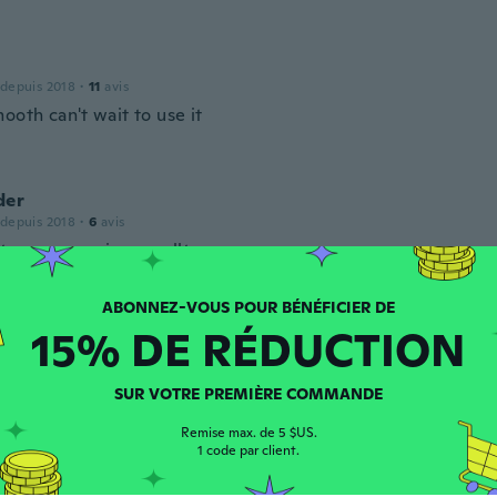
 depuis 2018
·
11
avis
ooth can't wait to use it
der
 depuis 2018
·
6
avis
 top genau wie gewollt
15% DE RÉDUCTION
puis 2017
·
51
avis
SUR VOTRE PREMIÈRE COMMANDE
Remise max. de 5 $US.
1 code par client.
 depuis 2019
·
6
avis