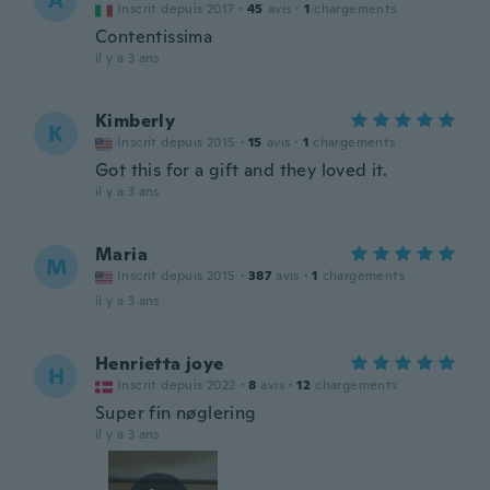
A
Inscrit depuis 2017
·
45
avis
·
1
chargements
Contentissima
il y a 3 ans
Kimberly
K
Inscrit depuis 2015
·
15
avis
·
1
chargements
Got this for a gift and they loved it.
il y a 3 ans
Maria
M
Inscrit depuis 2015
·
387
avis
·
1
chargements
il y a 3 ans
Henrietta joye
H
Inscrit depuis 2022
·
8
avis
·
12
chargements
Super fin nøglering
il y a 3 ans