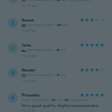
Inscrit depuis 2015
·
20
avis
·
1
chargements
il y a 3 ans
Susan
S
Inscrit depuis 2018
·
415
avis
il y a 3 ans
Jana
J
Inscrit depuis 2017
·
14
avis
il y a 3 ans
Naomi
N
Inscrit depuis 2018
·
11
avis
il y a 3 ans
Priyanka
P
Inscrit depuis 2019
·
55
avis
·
53
chargements
Very good quality. Highly recommended.
il y a 3 ans