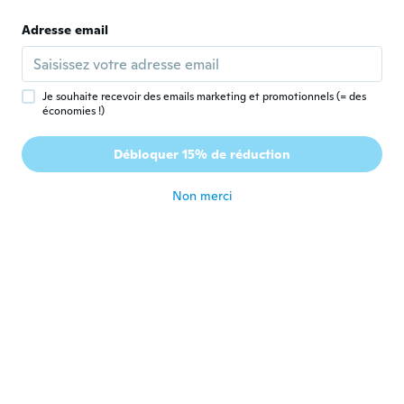
Adresse email
蒼葉
蒼
Inscrit depuis 2020
·
15
avis
·
13
chargements
il y a 3 ans
Je souhaite recevoir des emails marketing et promotionnels (= des
économies !)
Vilde Henriksen
V
Inscrit depuis 2015
·
17
avis
·
1
chargements
Débloquer 15% de réduction
Very bad quality!
il y a 3 ans
Non merci
Leah
L
Inscrit depuis 2016
·
28
avis
il y a 3 ans
Stefy
S
Inscrit depuis 2015
·
33
avis
·
30
chargements
Bello, justo lo que pedi
il y a 3 ans