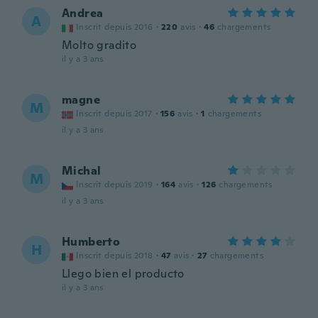
Andrea
A
Inscrit depuis 2016
·
220
avis
·
46
chargements
Molto gradito
il y a 3 ans
magne
M
Inscrit depuis 2017
·
156
avis
·
1
chargements
il y a 3 ans
Michal
M
Inscrit depuis 2019
·
164
avis
·
126
chargements
il y a 3 ans
Humberto
H
Inscrit depuis 2018
·
47
avis
·
27
chargements
Llego bien el producto
il y a 3 ans