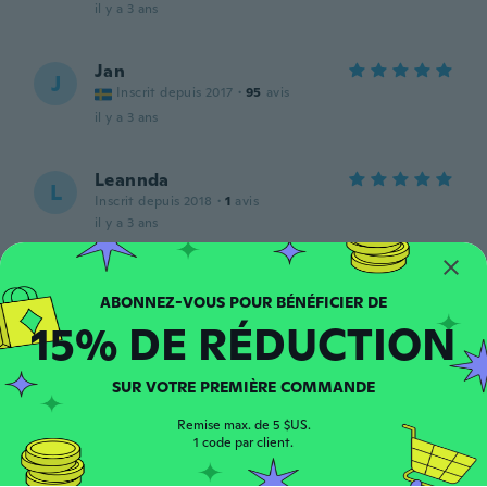
il y a 3 ans
Jan
J
Inscrit depuis 2017
·
95
avis
il y a 3 ans
Leannda
L
Inscrit depuis 2018
·
1
avis
il y a 3 ans
Claudia
C
Inscrit depuis 2016
·
152
avis
·
28
chargements
15% DE RÉDUCTION
il y a 3 ans
SUR VOTRE PREMIÈRE COMMANDE
Kayla
K
Inscrit depuis 2021
·
9
avis
·
8
chargements
Remise max. de 5 $US.
Really cute! Looks just like the picture.
1 code par client.
il y a 3 ans