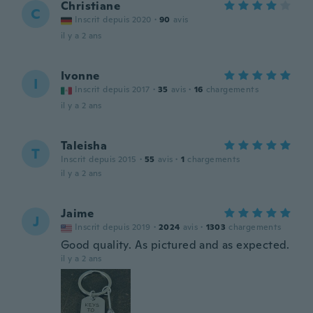
Christiane
C
Inscrit depuis 2020
·
90
avis
il y a 2 ans
Ivonne
I
Inscrit depuis 2017
·
35
avis
·
16
chargements
il y a 2 ans
Taleisha
T
Inscrit depuis 2015
·
55
avis
·
1
chargements
il y a 2 ans
Jaime
J
Inscrit depuis 2019
·
2024
avis
·
1303
chargements
Good quality. As pictured and as expected.
il y a 2 ans