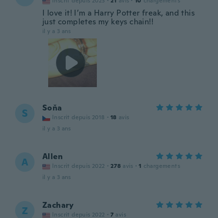
Inscrit depuis 2023
·
21
avis
·
10
chargements
I love it! I’m a Harry Potter freak, and this
just completes my keys chain!!
il y a 3 ans
Soňa
S
Inscrit depuis 2018
·
18
avis
il y a 3 ans
Allen
A
Inscrit depuis 2022
·
278
avis
·
1
chargements
il y a 3 ans
Zachary
Z
Inscrit depuis 2022
·
7
avis