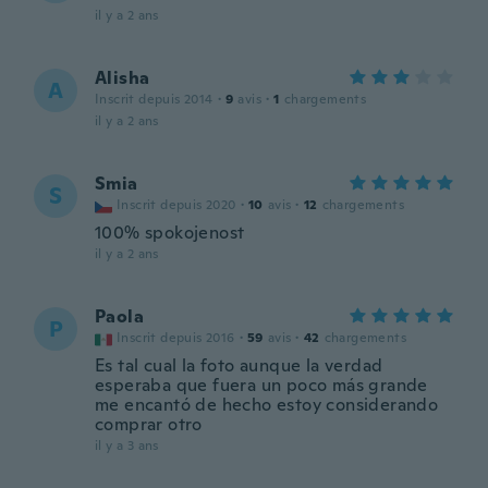
il y a 2 ans
Alisha
A
Inscrit depuis 2014
·
9
avis
·
1
chargements
il y a 2 ans
Smia
S
Inscrit depuis 2020
·
10
avis
·
12
chargements
100% spokojenost
il y a 2 ans
Paola
P
Inscrit depuis 2016
·
59
avis
·
42
chargements
Es tal cual la foto aunque la verdad
esperaba que fuera un poco más grande
me encantó de hecho estoy considerando
comprar otro
il y a 3 ans