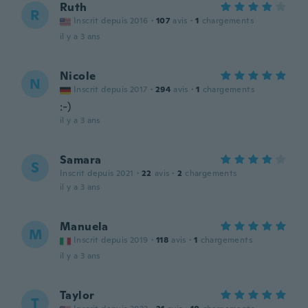
Ruth
R
Inscrit depuis 2016
·
107
avis
·
1
chargements
il y a 3 ans
Nicole
N
Inscrit depuis 2017
·
294
avis
·
1
chargements
:-)
il y a 3 ans
Samara
S
Inscrit depuis 2021
·
22
avis
·
2
chargements
il y a 3 ans
Manuela
M
Inscrit depuis 2019
·
118
avis
·
1
chargements
il y a 3 ans
Taylor
T