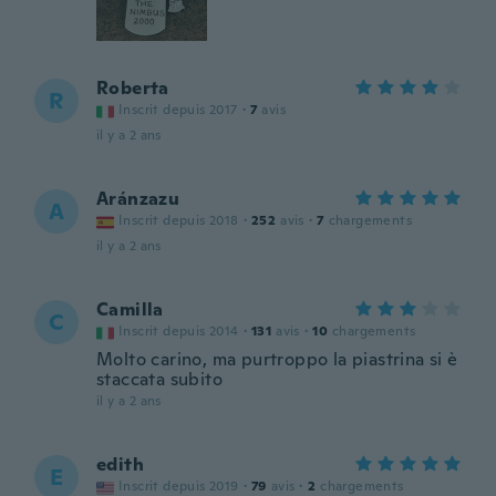
Roberta
R
Inscrit depuis 2017
·
7
avis
il y a 2 ans
Aránzazu
A
Inscrit depuis 2018
·
252
avis
·
7
chargements
il y a 2 ans
Camilla
C
Inscrit depuis 2014
·
131
avis
·
10
chargements
Molto carino, ma purtroppo la piastrina si è
staccata subito
il y a 2 ans
edith
E
Inscrit depuis 2019
·
79
avis
·
2
chargements