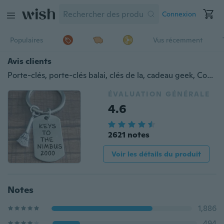
Connexion
Populaires
Vus récemment
Avis clients
Porte-clés, porte-clés balai, clés de la, cadeau geek, Cosplay
ÉVALUATION GÉNÉRALE
4.6
2621 notes
Voir les détails du produit
Notes
1,886
494