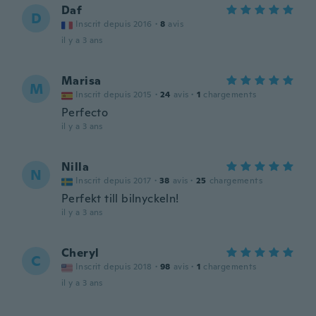
Daf
D
Inscrit depuis 2016
·
8
avis
il y a 3 ans
Marisa
M
Inscrit depuis 2015
·
24
avis
·
1
chargements
Perfecto
il y a 3 ans
Nilla
N
Inscrit depuis 2017
·
38
avis
·
25
chargements
Perfekt till bilnyckeln!
il y a 3 ans
Cheryl
C
Inscrit depuis 2018
·
98
avis
·
1
chargements
il y a 3 ans