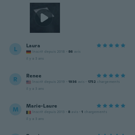
Laura
L
Inscrit depuis 2018
·
86
avis
il y a 3 ans
Renee
R
Inscrit depuis 2019
·
1936
avis
·
1752
chargements
il y a 3 ans
Marie-Laure
M
Inscrit depuis 2013
·
8
avis
·
1
chargements
il y a 3 ans