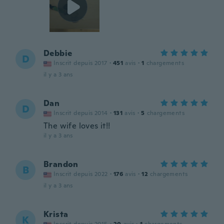
Debbie
D
Inscrit depuis 2017
·
451
avis
·
1
chargements
il y a 3 ans
Dan
D
Inscrit depuis 2014
·
131
avis
·
5
chargements
The wife loves it!!
il y a 3 ans
Brandon
B
Inscrit depuis 2022
·
176
avis
·
12
chargements
il y a 3 ans
Krista
K