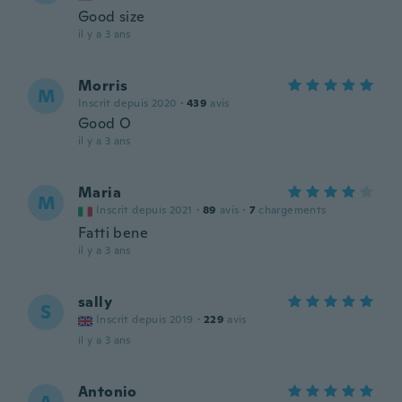
Good size
il y a 3 ans
Morris
M
Inscrit depuis 2020
·
439
avis
Good O
il y a 3 ans
Maria
M
Inscrit depuis 2021
·
89
avis
·
7
chargements
Fatti bene
il y a 3 ans
sally
S
Inscrit depuis 2019
·
229
avis
il y a 3 ans
Antonio