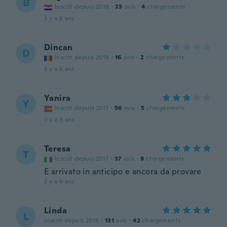
B
Inscrit depuis 2016
·
23
avis
·
4
chargements
il y a 6 ans
Dincan
D
Inscrit depuis 2018
·
16
avis
·
2
chargements
il y a 6 ans
Yanira
Y
Inscrit depuis 2017
·
56
avis
·
5
chargements
il y a 6 ans
Teresa
T
Inscrit depuis 2017
·
37
avis
·
8
chargements
E arrivato in anticipo e ancora da provare
il y a 6 ans
Linda
L
Inscrit depuis 2016
·
131
avis
·
42
chargements