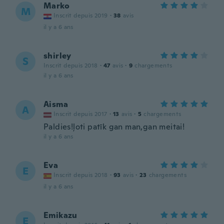
Marko
M
Inscrit depuis 2019
·
38
avis
il y a 6 ans
shirley
S
Inscrit depuis 2018
·
47
avis
·
9
chargements
il y a 6 ans
Aisma
A
Inscrit depuis 2017
·
13
avis
·
5
chargements
Paldies!ļoti patīk gan man,gan meitai!
il y a 6 ans
Eva
E
Inscrit depuis 2018
·
93
avis
·
23
chargements
il y a 6 ans
Emikazu
E