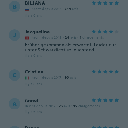
BILJANA
B
Inscrit depuis 2017
·
244
avis
il y a 6 ans
Jacqueline
J
Inscrit depuis 2019
·
24
avis
·
1
chargements
Früher gekommen als erwartet. Leider nur
unter Schwarzlicht so leuchtend.
il y a 6 ans
Cristina
C
Inscrit depuis 2017
·
96
avis
il y a 6 ans
Anneli
A
Inscrit depuis 2017
·
76
avis
·
15
chargements
il y a 6 ans