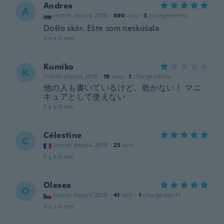
Andrea
A
Inscrit depuis 2018
·
690
avis
·
3
chargements
Došlo skôr. Ešte som neskúšala
il y a 6 ans
Kumiko
K
Inscrit depuis 2018
·
19
avis
·
1
chargements
他の人も書いているけど、乾かない！ マニ
キュアとして使えない
il y a 6 ans
Célestine
C
Inscrit depuis 2019
·
25
avis
il y a 6 ans
Olesea
O
Inscrit depuis 2018
·
41
avis
·
1
chargements
il y a 6 ans