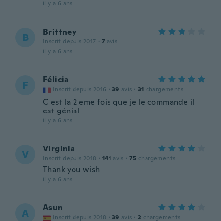
il y a 6 ans
Brittney
B
Inscrit depuis 2017
·
7
avis
il y a 6 ans
Félicia
F
Inscrit depuis 2016
·
39
avis
·
31
chargements
C est la 2 eme fois que je le commande il
est génial
il y a 6 ans
Virginia
V
Inscrit depuis 2018
·
141
avis
·
75
chargements
Thank you wish
il y a 6 ans
Asun
A
Inscrit depuis 2018
·
39
avis
·
2
chargements