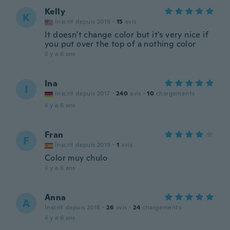
Kelly
K
Inscrit depuis 2016
·
15
avis
It doesn't change color but it's very nice if
you put over the top of a nothing color
il y a 6 ans
Ina
I
Inscrit depuis 2017
·
240
avis
·
10
chargements
il y a 6 ans
Fran
F
Inscrit depuis 2019
·
1
avis
Color muy chulo
il y a 6 ans
Anna
A
Inscrit depuis 2018
·
26
avis
·
24
chargements
il y a 6 ans