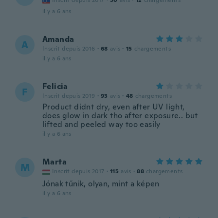
Inscrit depuis 2017
·
50
avis
·
12
chargements
il y a 6 ans
Amanda
A
Inscrit depuis 2016
·
68
avis
·
15
chargements
il y a 6 ans
Felicia
F
Inscrit depuis 2019
·
93
avis
·
48
chargements
Product didnt dry, even after UV light,
does glow in dark tho after exposure.. but
lifted and peeled way too easily
il y a 6 ans
Marta
M
Inscrit depuis 2017
·
115
avis
·
88
chargements
Jónak tűnik, olyan, mint a képen
il y a 6 ans