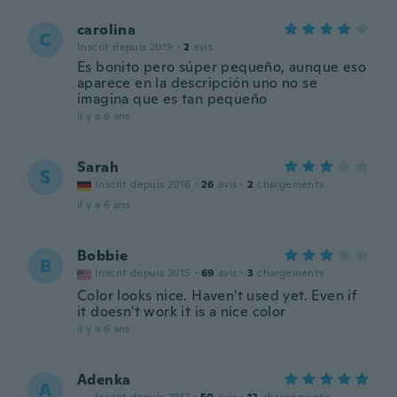
carolina
C
Inscrit depuis 2019
·
2
avis
Es bonito pero súper pequeño, aunque eso
aparece en la descripción uno no se
imagina que es tan pequeño
il y a 6 ans
Sarah
S
Inscrit depuis 2016
·
26
avis
·
2
chargements
il y a 6 ans
Bobbie
B
Inscrit depuis 2015
·
69
avis
·
3
chargements
Color looks nice. Haven't used yet. Even if
it doesn't work it is a nice color
il y a 6 ans
Adenka
A