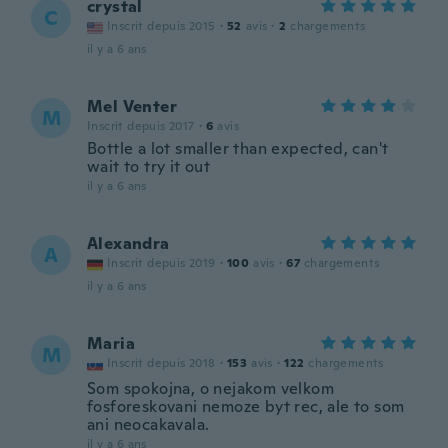
crystal
C
Inscrit depuis 2015
·
52
avis
·
2
chargements
il y a 6 ans
Mel Venter
M
Inscrit depuis 2017
·
6
avis
Bottle a lot smaller than expected, can't
wait to try it out
il y a 6 ans
Alexandra
A
Inscrit depuis 2019
·
100
avis
·
67
chargements
il y a 6 ans
Maria
M
Inscrit depuis 2018
·
153
avis
·
122
chargements
Som spokojna, o nejakom velkom
fosforeskovani nemoze byt rec, ale to som
ani neocakavala.
il y a 6 ans