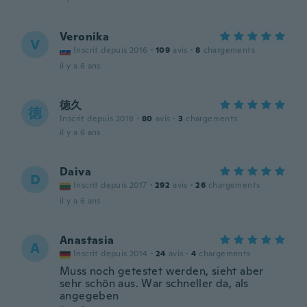
Veronika
V
Inscrit depuis 2016
·
109
avis
·
8
chargements
il y a 6 ans
徳久
徳
Inscrit depuis 2018
·
80
avis
·
3
chargements
il y a 6 ans
Daiva
D
Inscrit depuis 2017
·
292
avis
·
26
chargements
il y a 6 ans
Anastasia
A
Inscrit depuis 2014
·
24
avis
·
4
chargements
Muss noch getestet werden, sieht aber
sehr schön aus. War schneller da, als
angegeben