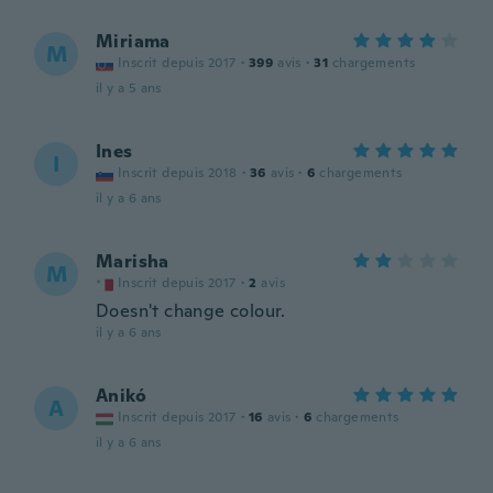
Miriama
M
Inscrit depuis 2017
·
399
avis
·
31
chargements
il y a 5 ans
Ines
I
Inscrit depuis 2018
·
36
avis
·
6
chargements
il y a 6 ans
Marisha
M
Inscrit depuis 2017
·
2
avis
Doesn't change colour.
il y a 6 ans
Anikó
A
Inscrit depuis 2017
·
16
avis
·
6
chargements
il y a 6 ans