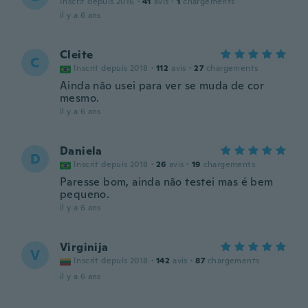
Inscrit depuis 2016
·
41
avis
·
1
chargements
il y a 6 ans
Cleite
C
Inscrit depuis 2018
·
112
avis
·
27
chargements
Ainda não usei para ver se muda de cor
mesmo.
il y a 6 ans
Daniela
D
Inscrit depuis 2018
·
26
avis
·
19
chargements
Paresse bom, ainda não testei mas é bem
pequeno.
il y a 6 ans
Virginija
V
Inscrit depuis 2018
·
142
avis
·
87
chargements
il y a 6 ans