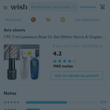
Connexion
Populaires
Vus récemment
Avis clients
1 PC 7 ml Lumineux Rose Or Gel Glitter Vernis À Ongles Semi Permanent Chanceux Nail Art Laque Soak Off UV Gel
ÉVALUATION GÉNÉRALE
4.2
1165 notes
Voir les détails du produit
Notes
679
216