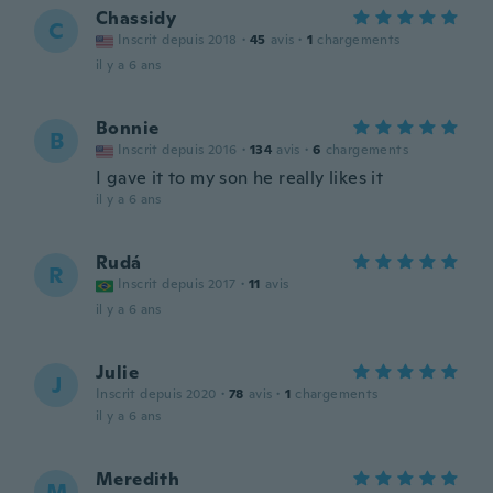
Chassidy
C
Inscrit depuis 2018
·
45
avis
·
1
chargements
il y a 6 ans
Bonnie
B
Inscrit depuis 2016
·
134
avis
·
6
chargements
I gave it to my son he really likes it
il y a 6 ans
Rudá
R
Inscrit depuis 2017
·
11
avis
il y a 6 ans
Julie
J
Inscrit depuis 2020
·
78
avis
·
1
chargements
il y a 6 ans
Meredith
M