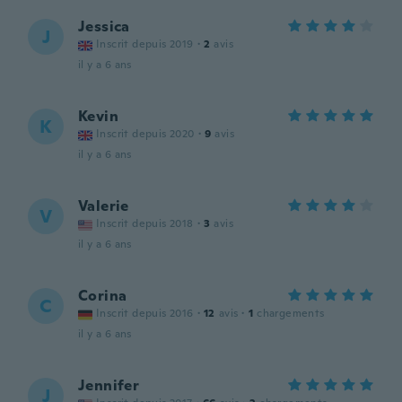
Jessica
J
Inscrit depuis 2019
·
2
avis
il y a 6 ans
Kevin
K
Inscrit depuis 2020
·
9
avis
il y a 6 ans
Valerie
V
Inscrit depuis 2018
·
3
avis
il y a 6 ans
Corina
C
Inscrit depuis 2016
·
12
avis
·
1
chargements
il y a 6 ans
Jennifer
J