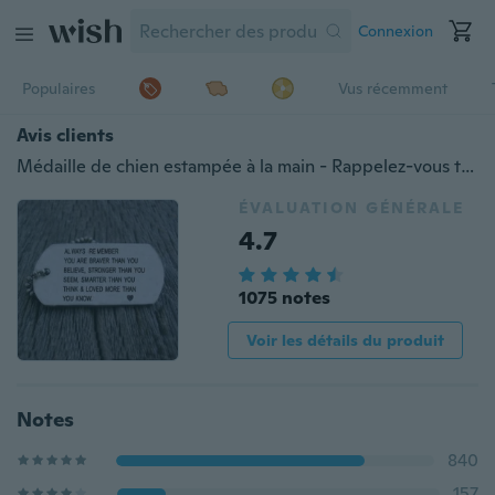
Connexion
Populaires
Vus récemment
Avis clients
Médaille de chien estampée à la main - Rappelez-vous toujours que vous êtes plus courageux que vous ne le croyez - Bijoux personnalisés - Sensibilisation au cancer, cadeau plus fort et inspirant
ÉVALUATION GÉNÉRALE
4.7
1075 notes
Voir les détails du produit
Notes
840
157