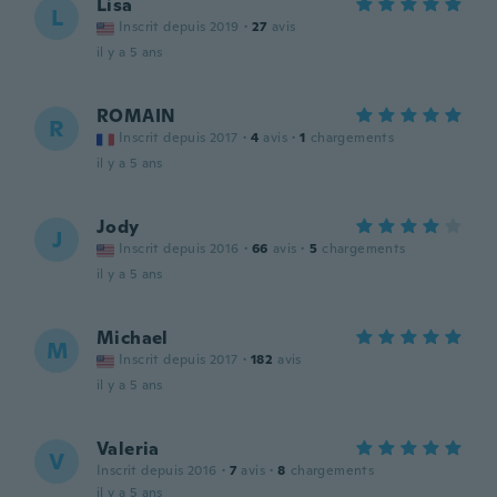
Lisa
L
Inscrit depuis 2019
·
27
avis
il y a 5 ans
ROMAIN
R
Inscrit depuis 2017
·
4
avis
·
1
chargements
il y a 5 ans
Jody
J
Inscrit depuis 2016
·
66
avis
·
5
chargements
il y a 5 ans
Michael
M
Inscrit depuis 2017
·
182
avis
il y a 5 ans
Valeria
V
Inscrit depuis 2016
·
7
avis
·
8
chargements
il y a 5 ans