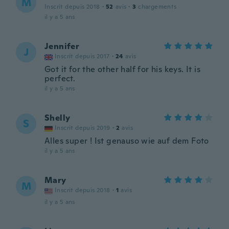
M
Inscrit depuis 2018
·
52
avis
·
3
chargements
il y a 5 ans
Jennifer
J
Inscrit depuis 2017
·
24
avis
Got it for the other half for his keys. It is
perfect.
il y a 5 ans
Shelly
S
Inscrit depuis 2019
·
2
avis
Alles super ! Ist genauso wie auf dem Foto
il y a 5 ans
Mary
M
Inscrit depuis 2018
·
1
avis
il y a 5 ans