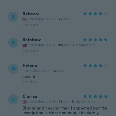
Rebecca
R
Inscrit depuis 2016
·
20
avis
il y a 5 ans
Rainbow
R
Inscrit depuis 2017
·
119
avis
·
2
chargements
il y a 5 ans
Helena
H
Inscrit depuis 2017
·
10
avis
Love it
il y a 5 ans
Clarice
C
Inscrit depuis 2019
·
21
avis
·
11
chargements
Bigger and heavier than I expected but the
inscription is clear and neat, absolutely