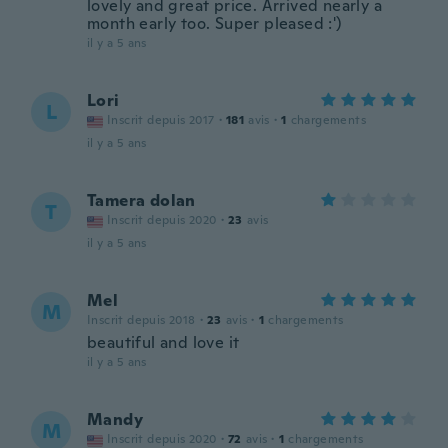
lovely and great price. Arrived nearly a
month early too. Super pleased :')
il y a 5 ans
Lori
L
Inscrit depuis 2017
·
181
avis
·
1
chargements
il y a 5 ans
Tamera dolan
T
Inscrit depuis 2020
·
23
avis
il y a 5 ans
Mel
M
Inscrit depuis 2018
·
23
avis
·
1
chargements
beautiful and love it
il y a 5 ans
Mandy
M
Inscrit depuis 2020
·
72
avis
·
1
chargements