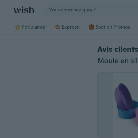
Jump to section
Populaires
Express
Section Promos
Avis client