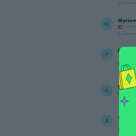
il y a 5 ans
Myria
M
Inscrit
il y a 5 ans
Patrici
P
Inscrit de
Lindo
il y a 5 ans
Kellie
K
Inscrit
il y a 5 ans
Ana
A
Inscrit de
Muy lin