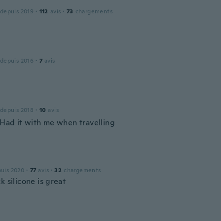
 depuis 2019
·
112
avis
·
73
chargements
 depuis 2016
·
7
avis
 depuis 2018
·
10
avis
 Had it with me when travelling
puis 2020
·
77
avis
·
32
chargements
k silicone is great