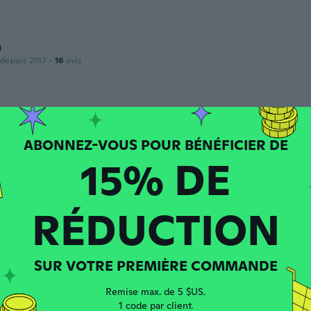
m
 depuis 2017
·
16
avis
a
puis 2017
·
71
avis
15% DE
RÉDUCTION
 depuis 2020
·
4
avis
SUR VOTRE PREMIÈRE COMMANDE
puis 2020
·
11
avis
·
1
chargements
Remise max. de 5 $US.
do
1 code par client.