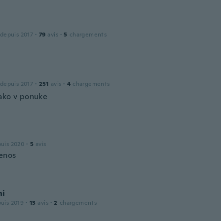
 depuis 2017
·
79
avis
·
5
chargements
 depuis 2017
·
251
avis
·
4
chargements
ako v ponuke
puis 2020
·
5
avis
enos
ni
puis 2019
·
13
avis
·
2
chargements