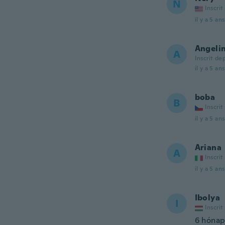
N
Inscrit
il y a 5 ans
Angeli
A
Inscrit de
il y a 5 ans
boba
B
Inscrit
il y a 5 ans
Ariana
A
Inscrit
il y a 5 ans
Ibolya
I
Inscrit
6 hónap