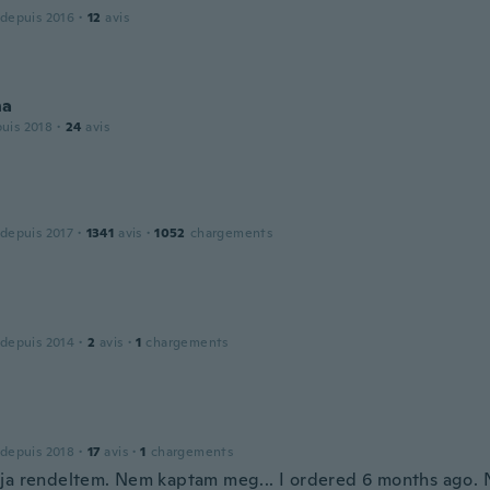
 depuis 2016
·
12
avis
na
puis 2018
·
24
avis
 depuis 2017
·
1341
avis
·
1052
chargements
 depuis 2014
·
2
avis
·
1
chargements
 depuis 2018
·
17
avis
·
1
chargements
ja rendeltem. Nem kaptam meg... I ordered 6 months ago. N