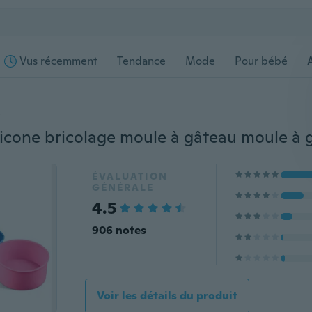
Vus récemment
Tendance
Mode
Pour bébé
s
ÉVALUATION
GÉNÉRALE
4.5
906 notes
Voir les détails du produit