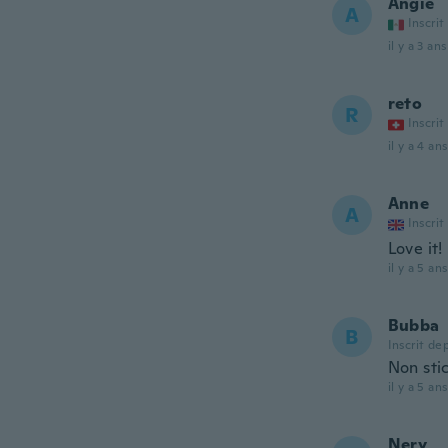
Angie
A
Inscrit
il y a 3 ans
reto
R
Inscrit
il y a 4 ans
Anne
A
Inscrit
Love it!
il y a 5 ans
Bubba
B
Inscrit de
Non stic
il y a 5 ans
Nery