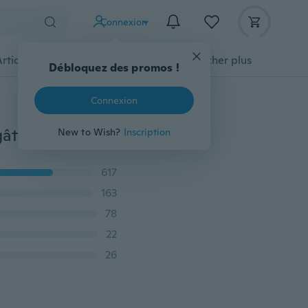
Connexion
Articles pour animaux domestiques
Afficher plus
Débloquez des promos !
Connexion
Moule en silicone bricolage moule à gâteau moule à gâteau moule à plateau de cuisson moule moule
New to Wish?
Inscription
617
163
78
22
26