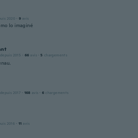
a
puis 2020
·
9
avis
omo lo imaginé
ant
 depuis 2015
·
66
avis
·
5
chargements
enau.
 depuis 2017
·
168
avis
·
6
chargements
puis 2016
·
11
avis