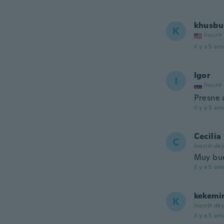
khusbu
K
Inscrit
il y a 5 ans
Igor
I
Inscrit
Presne 
il y a 5 ans
Cecilia
C
Inscrit de
Muy bu
il y a 5 ans
kekemi
K
Inscrit de
il y a 5 ans