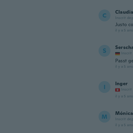
Claudi
C
Inscrit de
Justo c
il y a 5 ans
Sersch
S
Inscrit
Passt g
il y a 5 ans
Inger
I
Inscrit
il y a 5 ans
Mónica
M
Inscrit de
il y a 5 ans