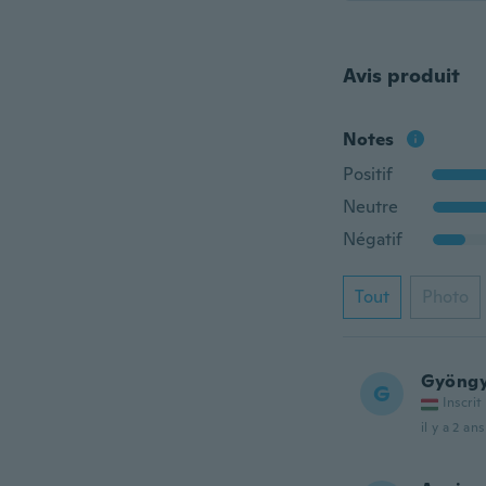
Avis produit
Notes
Positif
Neutre
Négatif
Tout
Photo
Gyöngy
G
Inscrit
il y a 2 ans