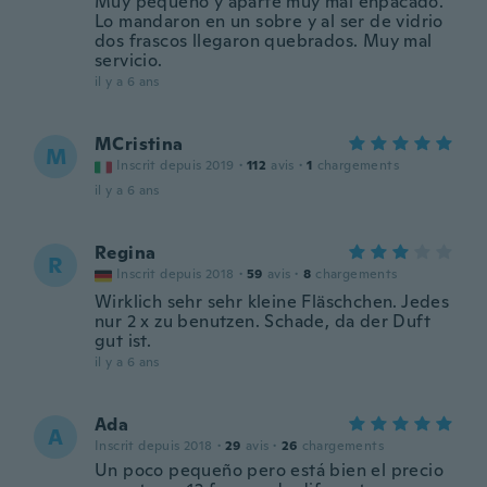
Muy pequeño y aparte muy mal enpacado.
Lo mandaron en un sobre y al ser de vidrio
dos frascos llegaron quebrados. Muy mal
servicio.
il y a 6 ans
MCristina
M
Inscrit depuis 2019
·
112
avis
·
1
chargements
il y a 6 ans
Regina
R
Inscrit depuis 2018
·
59
avis
·
8
chargements
Wirklich sehr sehr kleine Fläschchen. Jedes
nur 2 x zu benutzen. Schade, da der Duft
gut ist.
il y a 6 ans
Ada
A
Inscrit depuis 2018
·
29
avis
·
26
chargements
Un poco pequeño pero está bien el precio