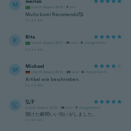
merlen
M
Inscrit depuis 2019
·
7
avis
Muito bom! Recomendo🥰
il y a 5 ans
Rita
R
Inscrit depuis 2017
·
41
avis
·
5
chargements
il y a 5 ans
Michael
M
Inscrit depuis 2018
·
29
avis
·
6
chargements
Artikel wie beschrieben.
il y a 5 ans
弘子
弘
Inscrit depuis 2020
·
16
avis
·
7
chargements
開けた瞬間いい匂いがしました。
il y a 5 ans