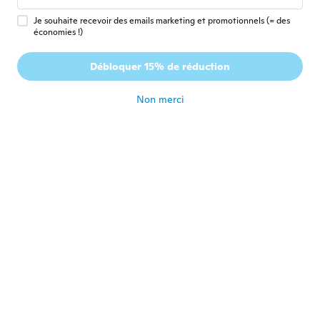
Je souhaite recevoir des emails marketing et promotionnels (= des
économies !)
Irena
I
Inscrit depuis 2017
·
51
avis
·
3
chargements
Débloquer 15% de réduction
Labai maži buteliukai
il y a 6 ans
Non merci
Patrice
P
Inscrit depuis 2016
·
8
avis
·
1
chargements
Very small. Size of 1” tip of pinky.
il y a 6 ans
Norbert
N
Inscrit depuis 2017
·
137
avis
·
2
chargements
il y a 6 ans
Jacky
J
Inscrit depuis 2020
·
313
avis
·
5
chargements
il y a 6 ans