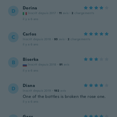
Dorina
D
Inscrit depuis 2017
·
11
avis
·
2
chargements
il y a 6 ans
Carlos
C
Inscrit depuis 2018
·
93
avis
·
2
chargements
il y a 6 ans
Biserka
B
Inscrit depuis 2018
·
91
avis
il y a 6 ans
Diana
D
Inscrit depuis 2019
·
192
avis
One of the bottles is broken the rose one.
il y a 6 ans
Gary