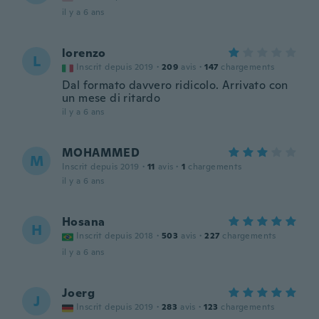
il y a 6 ans
lorenzo
L
Inscrit depuis 2019
·
209
avis
·
147
chargements
Dal formato davvero ridicolo. Arrivato con
un mese di ritardo
il y a 6 ans
MOHAMMED
M
Inscrit depuis 2019
·
11
avis
·
1
chargements
il y a 6 ans
Hosana
H
Inscrit depuis 2018
·
503
avis
·
227
chargements
il y a 6 ans
Joerg
J
Inscrit depuis 2019
·
283
avis
·
123
chargements