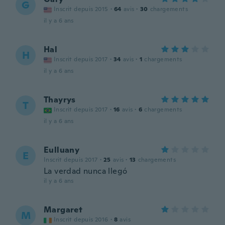
G
Inscrit depuis 2015
·
64
avis
·
30
chargements
il y a 6 ans
Hal
H
Inscrit depuis 2017
·
34
avis
·
1
chargements
il y a 6 ans
Thayrys
T
Inscrit depuis 2017
·
16
avis
·
6
chargements
il y a 6 ans
Eulluany
E
Inscrit depuis 2017
·
25
avis
·
13
chargements
La verdad nunca llegó
il y a 6 ans
Margaret
M
Inscrit depuis 2016
·
8
avis