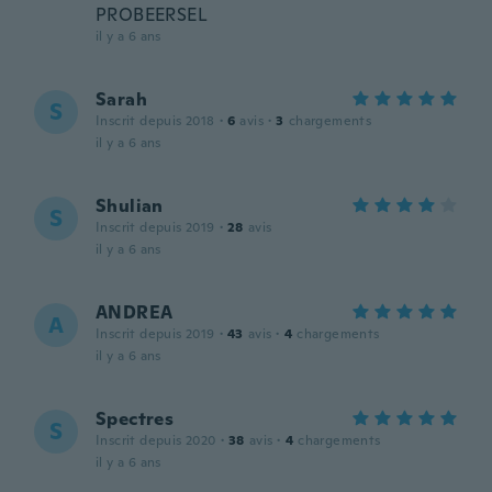
PROBEERSEL
il y a 6 ans
Sarah
S
Inscrit depuis 2018
·
6
avis
·
3
chargements
il y a 6 ans
Shulian
S
Inscrit depuis 2019
·
28
avis
il y a 6 ans
ANDREA
A
Inscrit depuis 2019
·
43
avis
·
4
chargements
il y a 6 ans
Spectres
S
Inscrit depuis 2020
·
38
avis
·
4
chargements
il y a 6 ans