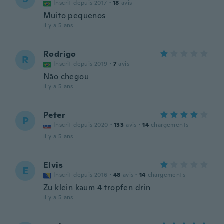
Inscrit depuis 2017
·
18
avis
Muito pequenos
il y a 5 ans
Rodrigo
R
Inscrit depuis 2019
·
7
avis
Não chegou
il y a 5 ans
Peter
P
Inscrit depuis 2020
·
133
avis
·
14
chargements
il y a 5 ans
Elvis
E
Inscrit depuis 2016
·
48
avis
·
14
chargements
Zu klein kaum 4 tropfen drin
il y a 5 ans