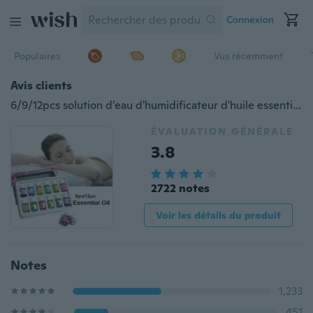
Connexion
Populaires
Vus récemment
Avis clients
6/9/12pcs solution d'eau d'humidificateur d'huile essentielle maison/hôtel aromathérapie pour se détendre
ÉVALUATION GÉNÉRALE
3.8
2722 notes
Voir les détails du produit
Notes
1,233
451