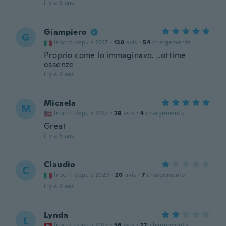
il y a 6 ans
Giampiero
G
Inscrit depuis 2017
·
128
avis
·
54
chargements
Proprio come lo immaginavo. ..ottime
essenze
il y a 6 ans
Micaela
M
Inscrit depuis 2017
·
29
avis
·
4
chargements
Great
il y a 6 ans
Claudio
C
Inscrit depuis 2020
·
20
avis
·
7
chargements
il y a 6 ans
Lynda
L
Inscrit depuis 2017
·
56
avis
·
22
chargements