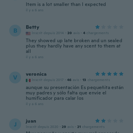
Item is a lot smaller than I expected
il y a 6 ans
Betty
B
Inscrit depuis 2014
·
20
avis
·
4
chargements
They showed up late broken and un sealed
plus they hardly have any scent to them at
all
il y a 6 ans
veronica
V
Inscrit depuis 2017
·
46
avis
·
13
chargements
aunque su presentación Es pequeñita están
muy padres y sólo falta que envíe el
humificador para calar los
il y a 6 ans
juan
J
Inscrit depuis 2020
·
29
avis
·
21
chargements