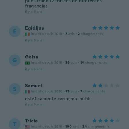
pues traen 12 frascos de diferentes
fragancias.
il y a 6 ans
Egidijus
E
Inscrit depuis 2018
·
7
avis
·
2
chargements
il y a 6 ans
Geisa
G
Inscrit depuis 2018
·
39
avis
·
14
chargements
il y a 6 ans
Samuel
S
Inscrit depuis 2020
·
79
avis
·
7
chargements
esteticamente carini,ma inutili
il y a 6 ans
Tricia
T
Inscrit depuis 2016
·
100
avis
·
24
chargements