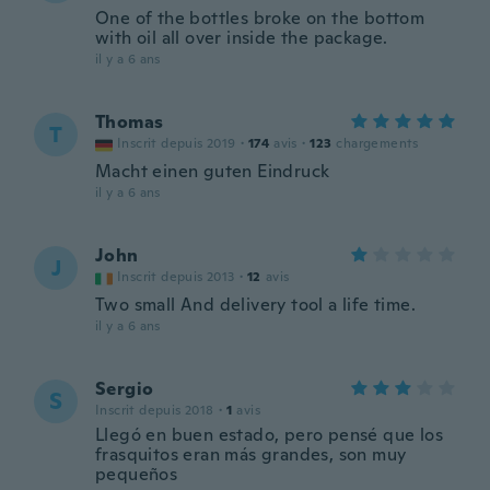
One of the bottles broke on the bottom
with oil all over inside the package.
il y a 6 ans
Thomas
T
Inscrit depuis 2019
·
174
avis
·
123
chargements
Macht einen guten Eindruck
il y a 6 ans
John
J
Inscrit depuis 2013
·
12
avis
Two small And delivery tool a life time.
il y a 6 ans
Sergio
S
Inscrit depuis 2018
·
1
avis
Llegó en buen estado, pero pensé que los
frasquitos eran más grandes, son muy
pequeños