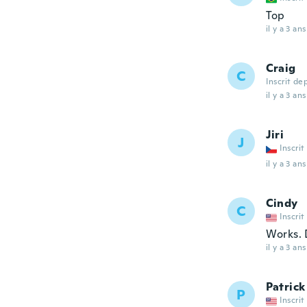
Top
il y a 3 ans
Craig
C
Inscrit de
il y a 3 ans
Jiri
J
Inscrit
il y a 3 ans
Cindy
C
Inscrit
Works. 
il y a 3 ans
Patrick
P
Inscrit