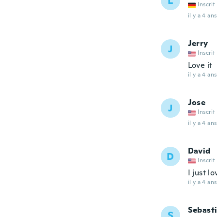
L
Inscrit
il y a 4 ans
Jerry
J
Inscrit
Love it
il y a 4 ans
Jose
J
Inscrit
il y a 4 ans
David
D
Inscrit
I just l
il y a 4 ans
Sebast
S