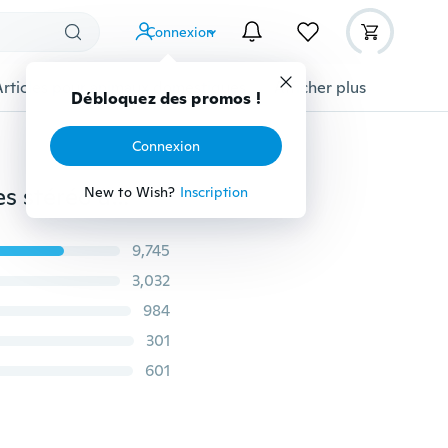
Connexion
Articles pour animaux domestiques
Afficher plus
Débloquez des promos !
Connexion
Casque Bluetooth S6 sans fil Bluetooth 4.0 auriculaires stéréo à basses lourdes avec prise en charge micro carte SD TF le meilleur cadeau pour étudiant
New to Wish?
Inscription
9,745
3,032
984
301
601