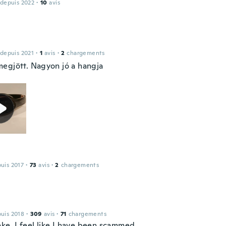
 depuis 2022
·
10
avis
 depuis 2021
·
1
avis
·
2
chargements
egjött. Nagyon jó a hangja
puis 2017
·
73
avis
·
2
chargements
puis 2018
·
309
avis
·
71
chargements
fake, I feel like I have been scammed