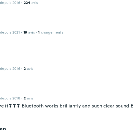
 depuis 2016
·
224
avis
 depuis 2021
·
19
avis
·
1
chargements
 depuis 2016
·
2
avis
 depuis 2018
·
2
avis
ove it❣❣❣ Bluetooth works brilliantly and such clear sound B
ian