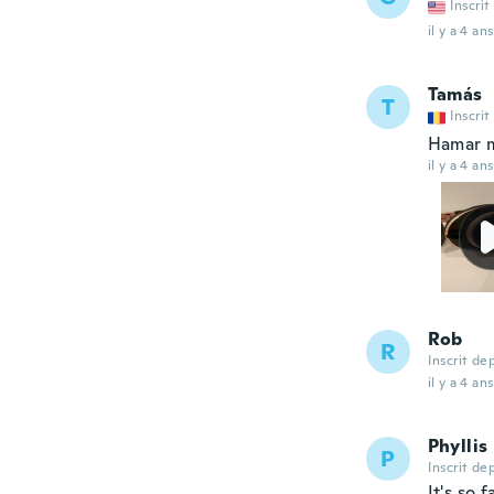
Inscrit
il y a 4 ans
Tamás
T
Inscrit
Hamar m
il y a 4 ans
Rob
R
Inscrit de
il y a 4 ans
Phyllis
P
Inscrit de
It's so 