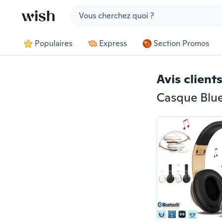
Jump to section
Populaires
Express
Section Promos
Avis client