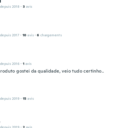
l
 depuis 2018
·
3
avis
 depuis 2017
·
10
avis
·
6
chargements
 depuis 2016
·
1
avis
roduto gostei da qualidade, veio tudo certinho..
 depuis 2019
·
15
avis
e
 depuis 2019
·
2
avis