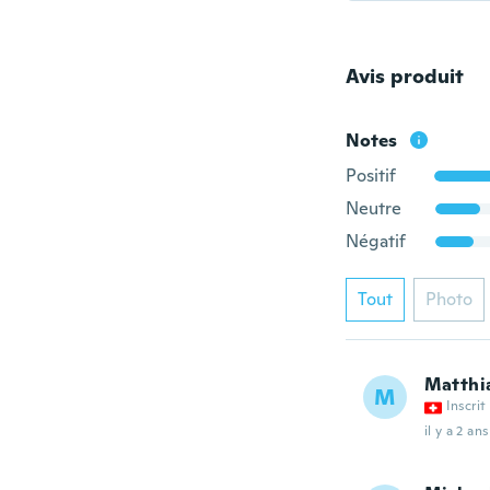
Avis produit
Notes
Positif
Neutre
Négatif
Tout
Photo
Matthi
M
Inscrit
il y a 2 ans