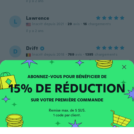
il y a 2 ans
Lawrence
L
Inscrit depuis 2021
·
29
avis
·
16
chargements
il y a 2 ans
Drift
D
Inscrit depuis 2018
·
769
avis
·
1395
chargements
Very naughty and very nice 🥰.
il y a 2 ans
15% DE RÉDUCTION
SUR VOTRE PREMIÈRE COMMANDE
Remise max. de 5 $US.
Shells
1 code par client.
S
Inscrit depuis 2020
·
15
avis
il y a 2 ans