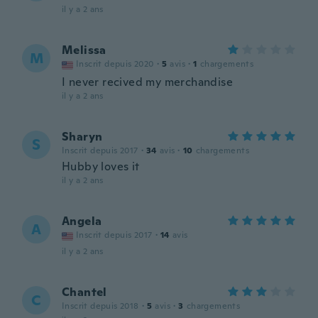
il y a 2 ans
Melissa
M
Inscrit depuis 2020
·
5
avis
·
1
chargements
I never recived my merchandise
il y a 2 ans
Sharyn
S
Inscrit depuis 2017
·
34
avis
·
10
chargements
Hubby loves it
il y a 2 ans
Angela
A
Inscrit depuis 2017
·
14
avis
il y a 2 ans
Chantel
C
Inscrit depuis 2018
·
5
avis
·
3
chargements