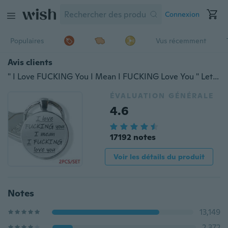
Connexion
Populaires
Vus récemment
Avis clients
" I Love FUCKING You I Mean I FUCKING Love You " Lettres Porte-clés Verre Cabochon Couple Porte-clés Couple Bijoux Cadeau 2 Pièces
ÉVALUATION GÉNÉRALE
4.6
17192 notes
Voir les détails du produit
Notes
13,149
2,372