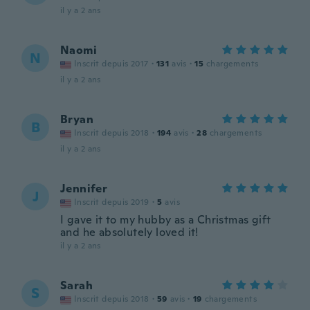
il y a 2 ans
Naomi
N
Inscrit depuis 2017
·
131
avis
·
15
chargements
il y a 2 ans
Bryan
B
Inscrit depuis 2018
·
194
avis
·
28
chargements
il y a 2 ans
Jennifer
J
Inscrit depuis 2019
·
5
avis
I gave it to my hubby as a Christmas gift
and he absolutely loved it!
il y a 2 ans
Sarah
S
Inscrit depuis 2018
·
59
avis
·
19
chargements