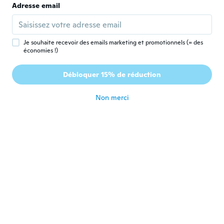
Adresse email
Lynette
L
Inscrit depuis 2016
·
51
avis
·
4
chargements
il y a 2 ans
Je souhaite recevoir des emails marketing et promotionnels (= des
économies !)
Phillip
P
Débloquer 15% de réduction
Inscrit depuis 2020
·
13
avis
·
1
chargements
il y a 2 ans
Non merci
Tracy Ann
T
Inscrit depuis 2020
·
2
avis
I bought it for my boyfriend he thought it
was cute plus funny ❤️
il y a 3 ans
peter
P
Inscrit depuis 2016
·
10
avis
il y a 3 ans