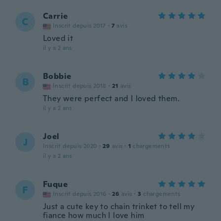
Carrie
C
Inscrit depuis 2017
·
7
avis
Loved it
il y a 2 ans
Bobbie
B
Inscrit depuis 2018
·
21
avis
They were perfect and I loved them.
il y a 2 ans
Joel
J
Inscrit depuis 2020
·
29
avis
·
1
chargements
il y a 2 ans
Fuque
F
Inscrit depuis 2016
·
26
avis
·
3
chargements
Just a cute key to chain trinket to tell my
fiance how much I love him