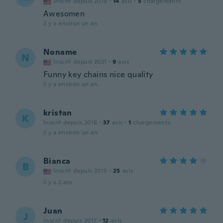
Inscrit depuis 2019
·
14
avis
·
5
chargements
Awesomen
il y a environ un an
Noname
N
Inscrit depuis 2021
·
9
avis
Funny key chains nice quality
il y a environ un an
kristan
K
Inscrit depuis 2018
·
37
avis
·
1
chargements
il y a environ un an
Bianca
B
Inscrit depuis 2015
·
25
avis
il y a 2 ans
Juan
J
Inscrit depuis 2017
·
12
avis