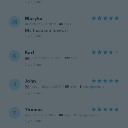
il y a 2 ans
Maryke
M
Inscrit depuis 2022
·
46
avis
My husband loves it
il y a 2 ans
Karl
K
Inscrit depuis 2019
·
117
avis
il y a 2 ans
John
J
Inscrit depuis 2019
·
95
avis
·
3
chargements
il y a 2 ans
Thomas
T
Inscrit depuis 2017
·
66
avis
·
5
chargements
il y a 2 ans