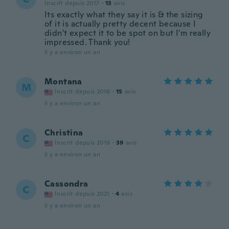
Inscrit depuis 2017
·
13
avis
Its exactly what they say it is & the sizing
of it is actually pretty decent because I
didn't expect it to be spot on but I'm really
impressed. Thank you!
il y a environ un an
Montana
M
Inscrit depuis 2016
·
15
avis
il y a environ un an
Christina
C
Inscrit depuis 2019
·
39
avis
il y a environ un an
Cassondra
C
Inscrit depuis 2021
·
4
avis
il y a environ un an