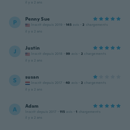
il y a 2 ans
Penny Sue
P
Inscrit depuis 2019
·
145
avis
·
2
chargements
il y a 2 ans
Justin
J
Inscrit depuis 2018
·
99
avis
·
2
chargements
il y a 2 ans
susan
S
Inscrit depuis 2017
·
40
avis
·
2
chargements
il y a 2 ans
Adam
A
Inscrit depuis 2017
·
115
avis
·
1
chargements
il y a 2 ans