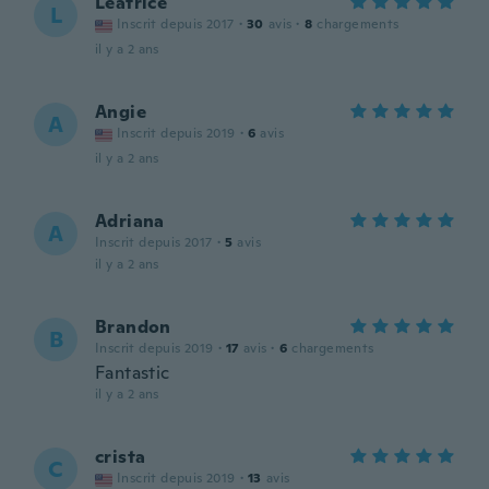
Leatrice
L
Inscrit depuis 2017
·
30
avis
·
8
chargements
il y a 2 ans
Angie
A
Inscrit depuis 2019
·
6
avis
il y a 2 ans
Adriana
A
Inscrit depuis 2017
·
5
avis
il y a 2 ans
Brandon
B
Inscrit depuis 2019
·
17
avis
·
6
chargements
Fantastic
il y a 2 ans
crista
C
Inscrit depuis 2019
·
13
avis