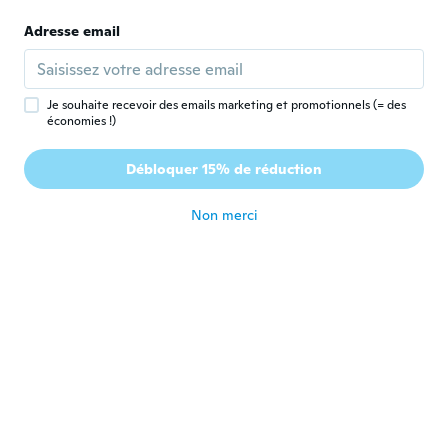
Ashley
Adresse email
A
Inscrit depuis 2018
·
4
avis
il y a 6 ans
Je souhaite recevoir des emails marketing et promotionnels (= des
économies !)
Amara
A
Inscrit depuis 2017
·
240
avis
·
195
chargements
Débloquer 15% de réduction
I wear Size Large. Bought it in size XXL and
it fits great. The fabric is very soft. Just as
pictured.
Non merci
il y a 6 ans
Kimberly
K
Inscrit depuis 2016
·
25
avis
il y a 6 ans
Leticia
L
Inscrit depuis 2017
·
58
avis
·
4
chargements
il y a 6 ans