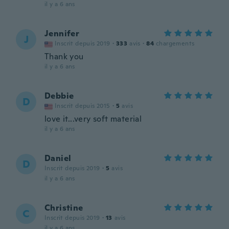
il y a 6 ans
Jennifer
J
Inscrit depuis 2019
·
333
avis
·
84
chargements
Thank you
il y a 6 ans
Debbie
D
Inscrit depuis 2015
·
5
avis
love it...very soft material
il y a 6 ans
Daniel
D
Inscrit depuis 2019
·
5
avis
il y a 6 ans
Christine
C
Inscrit depuis 2019
·
13
avis
il y a 6 ans