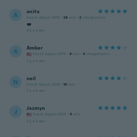
anita
A
Inscrit depuis 2014
·
26
avis
·
2
chargements
❤️
il y a 3 ans
Amber
A
Inscrit depuis 2019
·
9
avis
·
4
chargements
il y a 4 ans
neil
N
Inscrit depuis 2018
·
19
avis
il y a 5 ans
Jazmyn
J
Inscrit depuis 2020
·
6
avis
il y a 5 ans