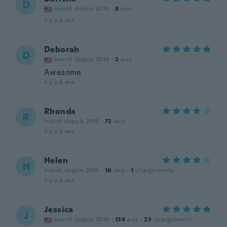
D
Inscrit depuis 2018
·
8
avis
il y a 6 ans
Deborah
D
Inscrit depuis 2019
·
2
avis
Awesome
il y a 6 ans
Rhonda
R
Inscrit depuis 2015
·
72
avis
il y a 6 ans
Helen
H
Inscrit depuis 2015
·
10
avis
·
1
chargements
il y a 6 ans
Jessica
J
Inscrit depuis 2016
·
136
avis
·
23
chargements