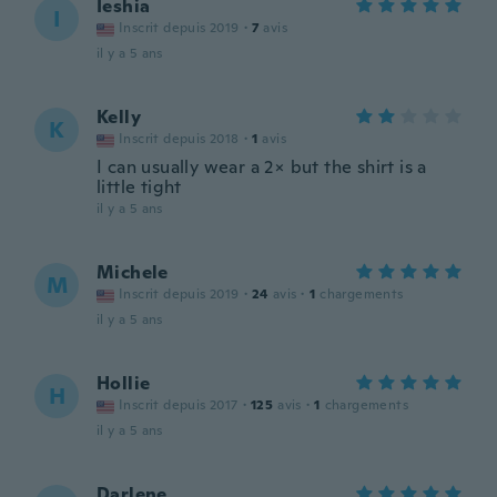
Ieshia
I
Inscrit depuis 2019
·
7
avis
il y a 5 ans
Kelly
K
Inscrit depuis 2018
·
1
avis
I can usually wear a 2× but the shirt is a
little tight
il y a 5 ans
Michele
M
Inscrit depuis 2019
·
24
avis
·
1
chargements
il y a 5 ans
Hollie
H
Inscrit depuis 2017
·
125
avis
·
1
chargements
il y a 5 ans
Darlene