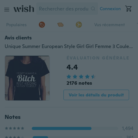
Connexion
Populaires
Vus récemment
Avis clients
Unique Summer European Style Girl Girl Femme 3 Couleurs Funny Tops Printed Tops Vêtements Outfits
ÉVALUATION GÉNÉRALE
4.4
2176 notes
Voir les détails du produit
Notes
1,494
361