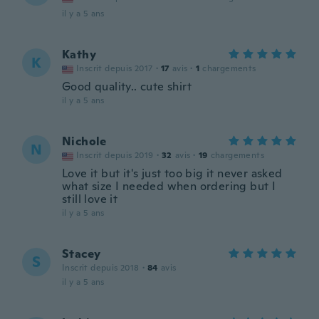
il y a 5 ans
Kathy
K
Inscrit depuis 2017
·
17
avis
·
1
chargements
Good quality.. cute shirt
il y a 5 ans
Nichole
N
Inscrit depuis 2019
·
32
avis
·
19
chargements
Love it but it's just too big it never asked
what size I needed when ordering but I
still love it
il y a 5 ans
Stacey
S
Inscrit depuis 2018
·
84
avis
il y a 5 ans