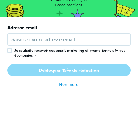
Remise max. de 5 $US.
il y a 5 ans
1 code par client.
Sujith
S
Inscrit depuis 2017
·
11
avis
Adresse email
ok
il y a 5 ans
Je souhaite recevoir des emails marketing et promotionnels (= des
économies !)
mauricio
M
Inscrit depuis 2016
·
38
avis
·
4
chargements
Débloquer 15% de réduction
Otimo produto gostei
il y a 5 ans
Non merci
Joseba
J
Inscrit depuis 2019
·
25
avis
No hes el mismo que yo pedí ni el color ni
la marca
il y a 5 ans