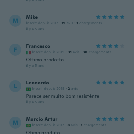
il y a 5 ans
Mike
M
Inscrit depuis 2017
·
19
avis
·
1
chargements
il y a 5 ans
Francesco
F
Inscrit depuis 2019
·
31
avis
·
30
chargements
Ottimo prodotto
il y a 5 ans
Leonardo
L
Inscrit depuis 2018
·
2
avis
Parece ser muito bom resistênte
il y a 5 ans
Marcio Artur
M
Inscrit depuis 2017
·
8
avis
·
1
chargements
Otimo produto