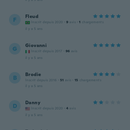
Fleud
F
Inscrit depuis 2020
·
9
avis
·
1
chargements
il y a 5 ans
Giovanni
G
Inscrit depuis 2017
·
96
avis
il y a 5 ans
Brodie
B
Inscrit depuis 2016
·
51
avis
·
15
chargements
il y a 5 ans
Danny
D
Inscrit depuis 2020
·
4
avis
il y a 5 ans