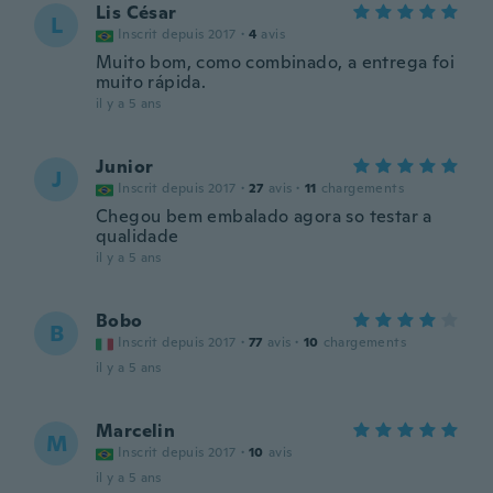
Lis César
L
Inscrit depuis 2017
·
4
avis
Muito bom, como combinado, a entrega foi
muito rápida.
il y a 5 ans
Junior
J
Inscrit depuis 2017
·
27
avis
·
11
chargements
Chegou bem embalado agora so testar a
qualidade
il y a 5 ans
Bobo
B
Inscrit depuis 2017
·
77
avis
·
10
chargements
il y a 5 ans
Marcelin
M
Inscrit depuis 2017
·
10
avis
il y a 5 ans