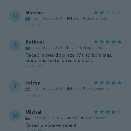
Nicklas
N
Inscrit depuis 2015
·
101
avis
·
4
chargements
il y a 5 ans
Bethuel
B
Inscrit depuis 2015
·
5
avis
·
1
chargements
Recebi antes do prazo. Muito bom mas,
ainda não testei a resistência...
il y a 5 ans
Jolcsy
J
Inscrit depuis 2019
·
106
avis
·
7
chargements
il y a 5 ans
Michal
M
Inscrit depuis 2016
·
21
avis
·
9
chargements
Dorazila v barvě zelené