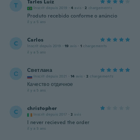
Tarles Luiz
T
Inscrit depuis 2019
·
4
avis
·
2
chargements
Produto recebido conforme o anúncio
il y a 5 ans
Carlos
C
Inscrit depuis 2019
·
19
avis
·
1
chargements
il y a 5 ans
Светлана
С
Inscrit depuis 2021
·
14
avis
·
2
chargements
Качество отдичное
il y a 5 ans
christopher
C
Inscrit depuis 2017
·
2
avis
I never recieved the order
il y a 5 ans