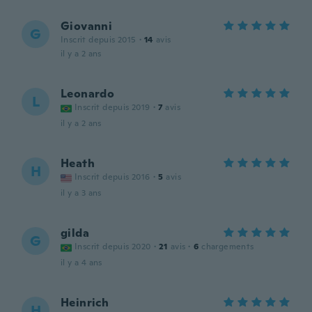
Giovanni
G
Inscrit depuis 2015
·
14
avis
il y a 2 ans
Leonardo
L
Inscrit depuis 2019
·
7
avis
il y a 2 ans
Heath
H
Inscrit depuis 2016
·
5
avis
il y a 3 ans
gilda
G
Inscrit depuis 2020
·
21
avis
·
6
chargements
il y a 4 ans
Heinrich
H