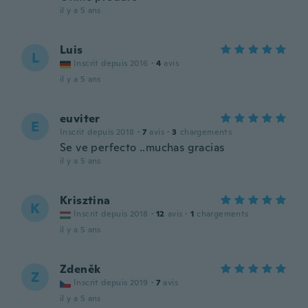
il y a 5 ans
Luis
L
Inscrit depuis 2016
·
4
avis
il y a 5 ans
euviter
E
Inscrit depuis 2018
·
7
avis
·
3
chargements
Se ve perfecto ..muchas gracias
il y a 5 ans
Krisztina
K
Inscrit depuis 2018
·
12
avis
·
1
chargements
il y a 5 ans
Zdeněk
Z
Inscrit depuis 2019
·
7
avis
il y a 5 ans