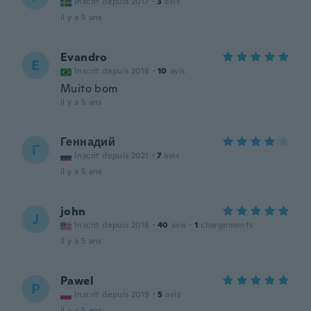
Inscrit depuis 2017
·
3
avis
il y a 5 ans
Evandro
E
Inscrit depuis 2018
·
10
avis
Muito bom
il y a 5 ans
Геннадий
Г
Inscrit depuis 2021
·
7
avis
il y a 5 ans
john
J
Inscrit depuis 2016
·
40
avis
·
1
chargements
il y a 5 ans
Pawel
P
Inscrit depuis 2019
·
5
avis
il y a 5 ans