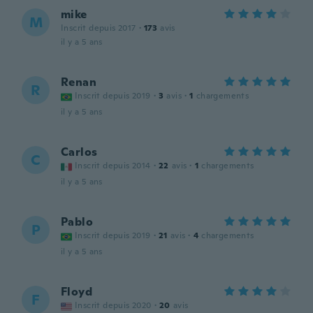
mike
M
Inscrit depuis 2017
·
173
avis
il y a 5 ans
Renan
R
Inscrit depuis 2019
·
3
avis
·
1
chargements
il y a 5 ans
Carlos
C
Inscrit depuis 2014
·
22
avis
·
1
chargements
il y a 5 ans
Pablo
P
Inscrit depuis 2019
·
21
avis
·
4
chargements
il y a 5 ans
Floyd
F
Inscrit depuis 2020
·
20
avis