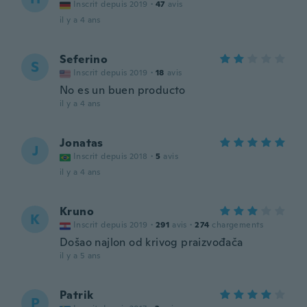
Inscrit depuis 2019
·
47
avis
il y a 4 ans
Seferino
S
Inscrit depuis 2019
·
18
avis
No es un buen producto
il y a 4 ans
Jonatas
J
Inscrit depuis 2018
·
5
avis
il y a 4 ans
Kruno
K
Inscrit depuis 2019
·
291
avis
·
274
chargements
Došao najlon od krivog praizvođača
il y a 5 ans
Patrik
P