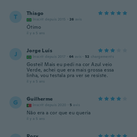
Thiago
T
Inscrit depuis 2015
·
26
avis
Ótimo
il y a 5 ans
Jorge Luís
J
Inscrit depuis 2017
·
64
avis
·
52
chargements
Gostei! Mais eu pedi na cor Azul veio
Verde, achei que era mais grossa essa
linha, vou testala pra ver se resiste.
il y a 5 ans
Guilherme
G
Inscrit depuis 2020
·
5
avis
Não era a cor que eu queria
il y a 5 ans
Rory