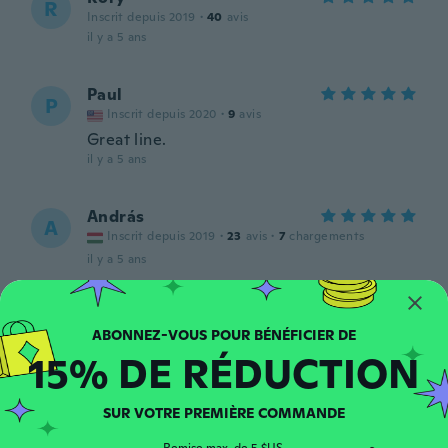
R
Inscrit depuis 2019
·
40
avis
il y a 5 ans
Paul
P
Inscrit depuis 2020
·
9
avis
Great line.
il y a 5 ans
András
A
Inscrit depuis 2019
·
23
avis
·
7
chargements
il y a 5 ans
Johan
J
Inscrit depuis 2019
·
18
avis
15% DE RÉDUCTION
il y a 5 ans
SUR VOTRE PREMIÈRE COMMANDE
Antonio
A
Inscrit depuis 2020
·
140
avis
·
101
chargements