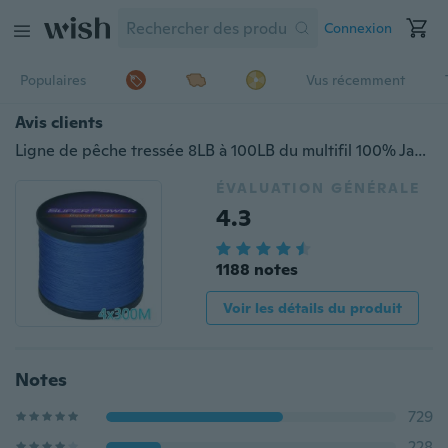
Connexion
Populaires
Vus récemment
Avis clients
Ligne de pêche tressée 8LB à 100LB du multifil 100% Japon Multifilament PE
ÉVALUATION GÉNÉRALE
4.3
1188 notes
Voir les détails du produit
Notes
729
228