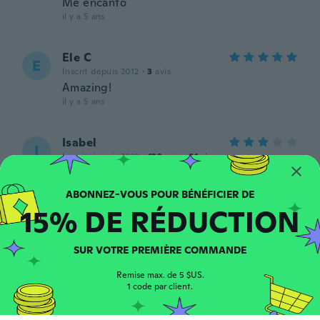
Me encanto
il y a 5 ans
Ele C
E
Inscrit depuis 2012
·
3
avis
Amazing!
il y a 5 ans
Isabel
I
Inscrit depuis 2019
·
123
avis
·
91
chargements
Bonitos aunque uno de ellos no es el que
pedi... 🤣 pero estan lindos igual
il y a 5 ans
15% DE RÉDUCTION
Annmarie
A
SUR VOTRE PREMIÈRE COMMANDE
Inscrit depuis 2020
·
749
avis
·
368
chargements
il y a 5 ans
Remise max. de 5 $US.
1 code par client.
Rabab