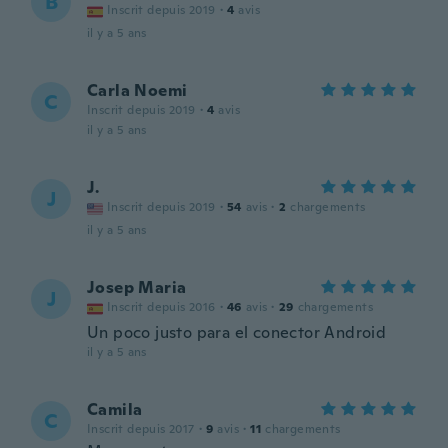
B
Inscrit depuis 2019
·
4
avis
il y a 5 ans
Carla Noemi
C
Inscrit depuis 2019
·
4
avis
il y a 5 ans
J.
J
Inscrit depuis 2019
·
54
avis
·
2
chargements
il y a 5 ans
Josep Maria
J
Inscrit depuis 2016
·
46
avis
·
29
chargements
Un poco justo para el conector Android
il y a 5 ans
Camila
C
Inscrit depuis 2017
·
9
avis
·
11
chargements