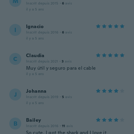
M
Inscrit depuis 2015
·
6
avis
il y a 5 ans
Ignacio
I
Inscrit depuis 2016
·
6
avis
il y a 5 ans
Claudia
C
Inscrit depuis 2021
·
3
avis
Muy útil y seguro para el cable
il y a 5 ans
Johanna
J
Inscrit depuis 2019
·
5
avis
il y a 5 ans
Bailey
B
Inscrit depuis 2016
·
11
avis
So cute. I got the shark and I love it