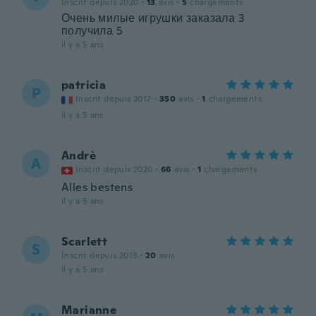
Inscrit depuis 2020
·
13
avis
·
5
chargements
Очень милые игрушки заказала 3
получила 5
il y a 5 ans
patricia
P
Inscrit depuis 2017
·
350
avis
·
1
chargements
il y a 5 ans
Andrè
A
Inscrit depuis 2020
·
66
avis
·
1
chargements
Alles bestens
il y a 5 ans
Scarlett
S
Inscrit depuis 2013
·
20
avis
il y a 5 ans
Marianne