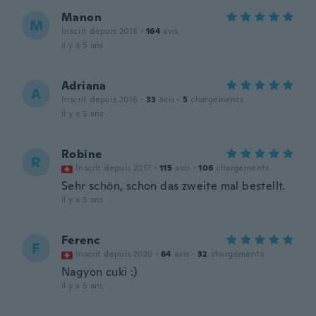
Manon
M
Inscrit depuis 2018
·
164
avis
il y a 5 ans
Adriana
A
Inscrit depuis 2016
·
33
avis
·
5
chargements
il y a 5 ans
Robine
R
Inscrit depuis 2017
·
115
avis
·
106
chargements
Sehr schön, schon das zweite mal bestellt.
il y a 5 ans
Ferenc
F
Inscrit depuis 2020
·
64
avis
·
32
chargements
Nagyon cuki :)
il y a 5 ans