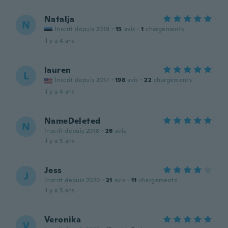
Natalja
N
Inscrit depuis 2019
·
15
avis
·
1
chargements
il y a 4 ans
lauren
L
Inscrit depuis 2017
·
198
avis
·
22
chargements
il y a 4 ans
NameDeleted
N
Inscrit depuis 2018
·
26
avis
il y a 5 ans
Jess
J
Inscrit depuis 2020
·
21
avis
·
11
chargements
il y a 5 ans
Veronika
V