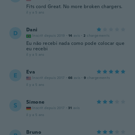
Fits cord Great. No more broken chargers.
il y a 5 ans
Dani
D
Inscrit depuis 2019
·
14
avis
·
2
chargements
Eu não recebi nada como pode colocar que
eu recebi
il y a 5 ans
Eva
E
Inscrit depuis 2017
·
66
avis
·
9
chargements
il y a 5 ans
Simone
S
Inscrit depuis 2017
·
31
avis
il y a 5 ans
Bruno