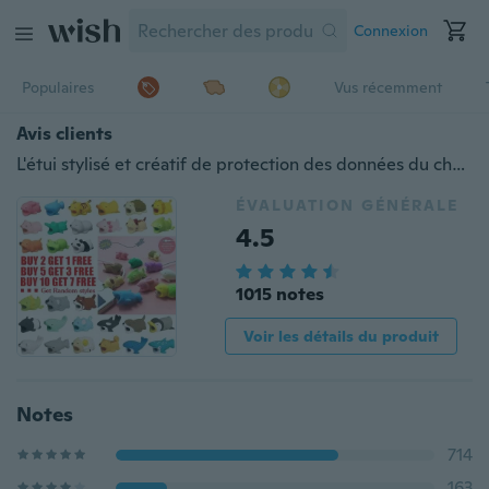
Connexion
Populaires
Vus récemment
Avis clients
L'étui stylisé et créatif de protection des données du chargeur USB pour l'Iphone et l'Ipad typec android android mini câble de protection pour les accessoires du cordon téléphonique.
ÉVALUATION GÉNÉRALE
4.5
1015 notes
Voir les détails du produit
Notes
714
163