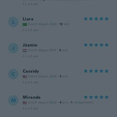
il y a 5 ans
Liara
L
Inscrit depuis 2020
·
12
avis
il y a 5 ans
Jázmin
J
Inscrit depuis 2015
·
3
avis
il y a 5 ans
Cassidy
C
Inscrit depuis 2020
·
2
avis
il y a 5 ans
Miranda
M
Inscrit depuis 2020
·
4
avis
·
1
chargements
il y a 5 ans