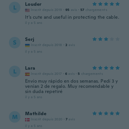
Louder
L
Inscrit depuis 2019
·
95
avis
·
57
chargements
It’s cute and useful in protecting the cable.
il y a 5 ans
Serj
S
Inscrit depuis 2018
·
2
avis
il y a 5 ans
Lara
L
Inscrit depuis 2017
·
6
avis
·
5
chargements
Envío muy rápido en dos semanas. Pedí 3 y
venían 2 de regalo. Muy recomendable y
sin duda repetiré
il y a 5 ans
Mathilde
M
Inscrit depuis 2020
·
7
avis
il y a 5 ans