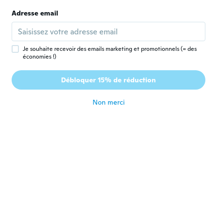
R
Inscrit depuis 2018
·
4
avis
·
1
chargements
Adresse email
Me gusta mucho y tambien como artículo
de regalo
il y a 5 ans
Je souhaite recevoir des emails marketing et promotionnels (= des
économies !)
Noel
N
Inscrit depuis 2016
·
194
avis
·
3
chargements
Débloquer 15% de réduction
As described very cute
il y a 5 ans
Non merci
Jola
J
Inscrit depuis 2019
·
38
avis
·
8
chargements
il y a 5 ans
修
修
Inscrit depuis 2020
·
20
avis
·
4
chargements
il y a 5 ans
Jana