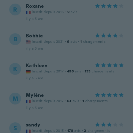
Roxane
R
Inscrit depuis 2015
·
9
avis
il y a 5 ans
Bobbie
B
Inscrit depuis 2021
·
9
avis
·
1
chargements
il y a 5 ans
Kathleen
K
Inscrit depuis 2017
·
496
avis
·
133
chargements
il y a 5 ans
Mylène
M
Inscrit depuis 2017
·
63
avis
·
1
chargements
il y a 5 ans
sandy
S
Inscrit depuis 2015
·
178
avis
·
2
chargements