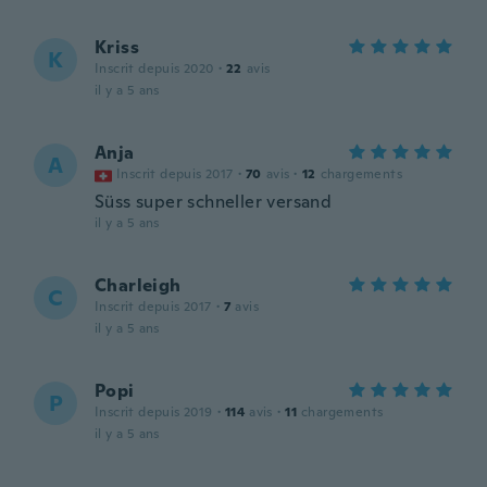
Kriss
K
Inscrit depuis 2020
·
22
avis
il y a 5 ans
Anja
A
Inscrit depuis 2017
·
70
avis
·
12
chargements
Süss super schneller versand
il y a 5 ans
Charleigh
C
Inscrit depuis 2017
·
7
avis
il y a 5 ans
Popi
P
Inscrit depuis 2019
·
114
avis
·
11
chargements
il y a 5 ans