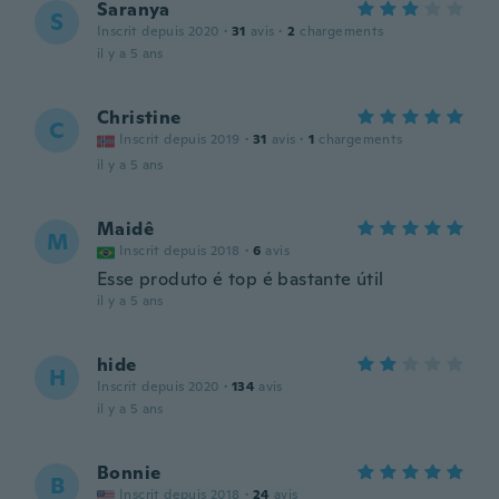
Saranya
S
Inscrit depuis 2020
·
31
avis
·
2
chargements
il y a 5 ans
Christine
C
Inscrit depuis 2019
·
31
avis
·
1
chargements
il y a 5 ans
Maidê
M
Inscrit depuis 2018
·
6
avis
Esse produto é top é bastante útil
il y a 5 ans
hide
H
Inscrit depuis 2020
·
134
avis
il y a 5 ans
Bonnie
B
Inscrit depuis 2018
·
24
avis