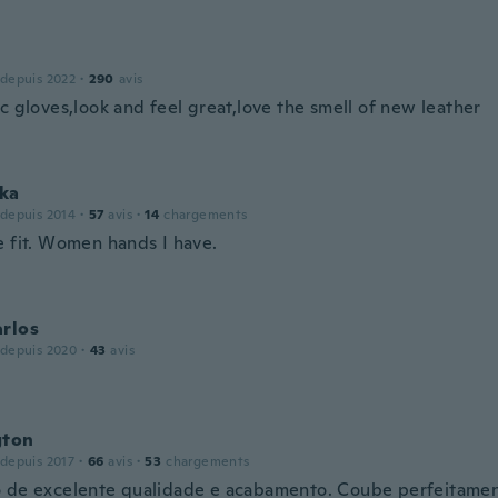
 depuis 2022
·
290
avis
c gloves,look and feel great,love the smell of new leather
ka
 depuis 2014
·
57
avis
·
14
chargements
e fit. Women hands I have.
arlos
 depuis 2020
·
43
avis
gton
 depuis 2017
·
66
avis
·
53
chargements
 de excelente qualidade e acabamento. Coube perfeitamen