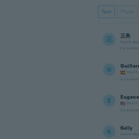
Tout
Photo
正美
正
Inscrit de
il y a envi
Guille
G
Inscrit
il y a envi
Eugene
E
Inscrit
il y a envi
Kelly
K
Inscrit de