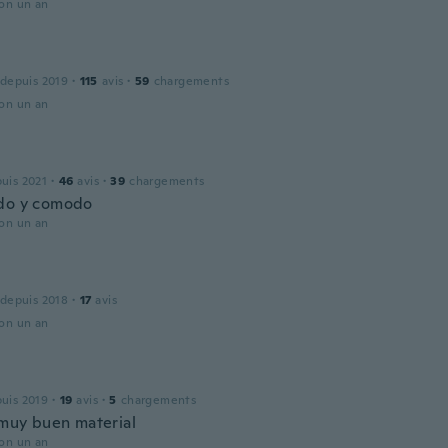
ron un an
 depuis 2019
·
115
avis
·
59
chargements
ron un an
puis 2021
·
46
avis
·
39
chargements
do y comodo
ron un an
 depuis 2018
·
17
avis
ron un an
puis 2019
·
19
avis
·
5
chargements
muy buen material
ron un an