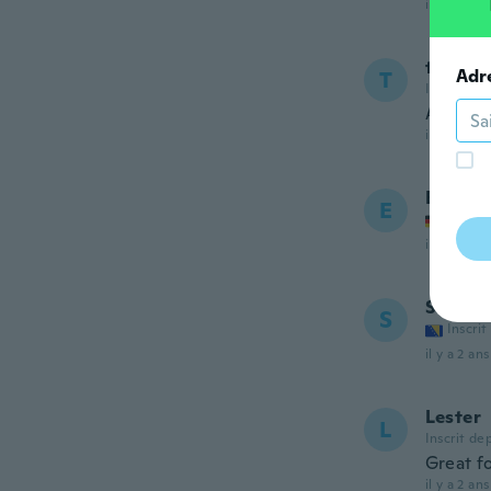
il y a 2 ans
tonch
Adr
T
Inscrit de
All goo
il y a 2 ans
Erdem
E
Inscrit
il y a 2 ans
Samir
S
Inscrit
il y a 2 ans
Lester
L
Inscrit de
Great fo
il y a 2 ans