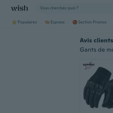
Jump to section
Populaires
Express
Section Promos
Avis client