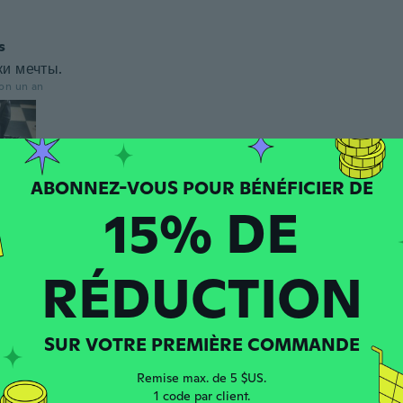
s
ки мечты.
ron un an
15% DE
puis 2019
·
36
avis
·
20
chargements
no y de verdad q protege, me saqué la #$@=$# pero mis m
RÉDUCTION
a los guantes
ron un an
SUR VOTRE PREMIÈRE COMMANDE
 Hernán
puis 2022
·
16
avis
·
3
chargements
Remise max. de 5 $US.
ncia agradable, se siente de buena calidad
1 code par client.