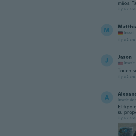
mãos. T
il y a 2 ans
Matthi
M
Inscrit
il y a 2 ans
Jason
J
Inscrit
Touch sc
il y a 2 ans
Alexan
A
Inscrit de
El tipo 
su prop
il y a 2 ans