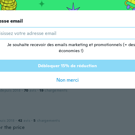
esse email
puis 2018
·
43
avis
·
3
chargements
d
Je souhaite recevoir des emails marketing et promotionnels (= des
économies !)
 depuis 2021
·
14
avis
Débloquer 15% de réduction
Non merci
 depuis 2018
·
70
avis
·
19
chargements
puis 2018
·
42
avis
·
5
chargements
r the price