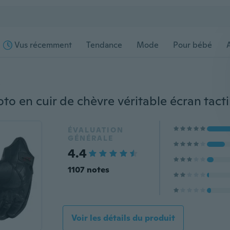
Vus récemment
Tendance
Mode
Pour bébé
s
ÉVALUATION
GÉNÉRALE
4.4
1107 notes
Voir les détails du produit