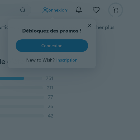
Connexion
Articles pour animaux domestiques
Afficher plus
Débloquez des promos !
Connexion
Gants de moto en cuir de chèvre véritable écran tactile d'été pour hommes cyclisme Racing Glove S M L XL XXL noir
New to Wish?
Inscription
751
211
77
26
42