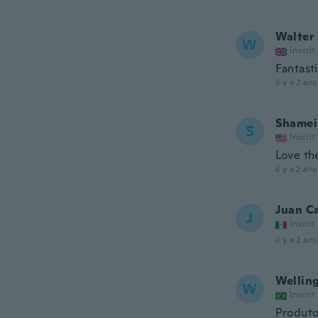
Walter
W
Inscrit
Fantasti
il y a 2 ans
Shamei
S
Inscrit
Love th
il y a 2 ans
Juan C
J
Inscrit
il y a 2 ans
Wellin
W
Inscrit
Produto