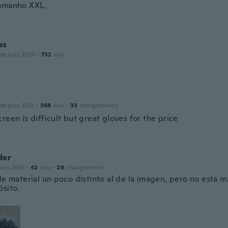
amanho XXL.
as
 depuis 2020
·
732
avis
 depuis 2021
·
368
avis
·
33
chargements
reen is difficult but great gloves for the price
der
puis 2016
·
42
avis
·
28
chargements
de material un poco distinto al de la imagen, pero no está 
ósito.