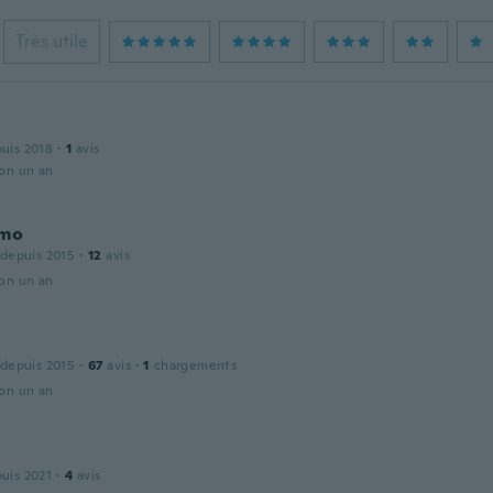
Très utile
puis 2018
·
1
avis
ron un an
rmo
 depuis 2015
·
12
avis
ron un an
 depuis 2015
·
67
avis
·
1
chargements
ron un an
puis 2021
·
4
avis