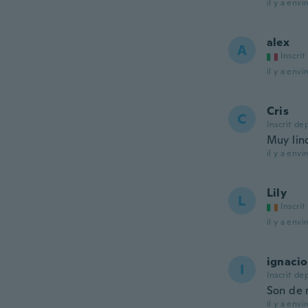
il y a envi
alex
A
Inscrit
il y a envi
Cris
C
Inscrit de
Muy lin
il y a envi
Lily
L
Inscrit
il y a envi
ignacio
I
Inscrit de
Son de 
il y a envi