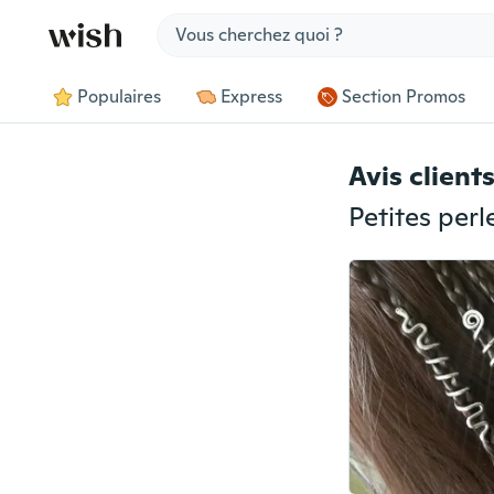
Jump to section
Populaires
Express
Section Promos
Avis client