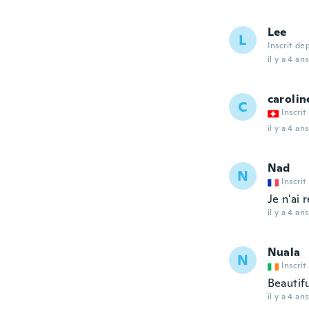
Lee
L
Inscrit de
il y a 4 ans
carolin
C
Inscrit
il y a 4 ans
Nad
N
Inscrit
Je n'ai
il y a 4 ans
Nuala
N
Inscrit
Beautif
il y a 4 ans