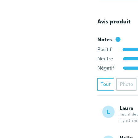
Avis produit
Notes
Positif
Neutre
Négatif
Tout
Photo
Laura
L
Inscrit de
il y a 3 ans