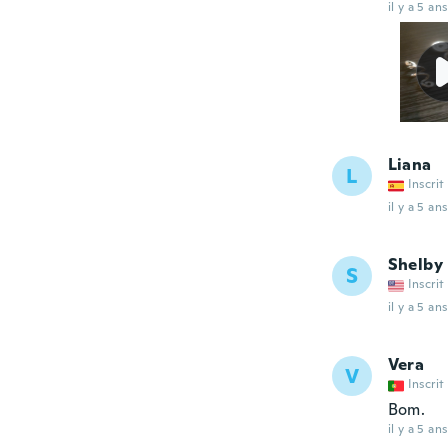
il y a 5 ans
Liana
L
Inscrit
il y a 5 ans
Shelby
S
Inscrit
il y a 5 ans
Vera
V
Inscrit
Bom.
il y a 5 ans