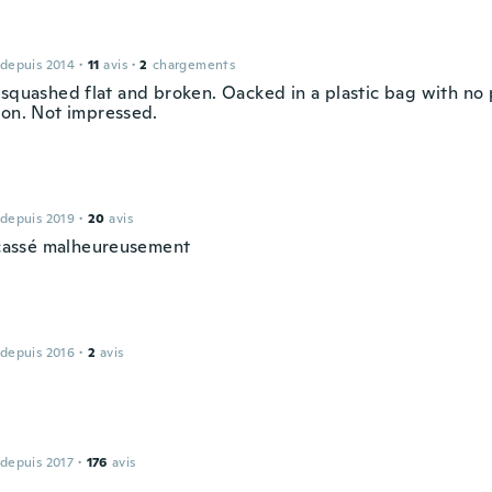
 depuis 2014
·
11
avis
·
2
chargements
 squashed flat and broken. Oacked in a plastic bag with no
ion. Not impressed.
 depuis 2019
·
20
avis
t cassé malheureusement
 depuis 2016
·
2
avis
 depuis 2017
·
176
avis