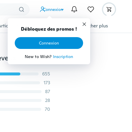
Connexion
Articles pour animaux domestiques
Afficher plus
Débloquez des promos !
Connexion
Petites perles de cheveux Viking Petites perles de cheveux Long Viking Perles spirales Perles de charme pour tresses de cheveux pour perles d'épingles à barbe Accessoires&Joaillerie
New to Wish?
Inscription
655
173
87
28
70