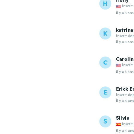
Holly
H
Inscrit
il y a 3 ans
katrina
K
Inscrit de
il y a 3 ans
Caroli
C
Inscrit
il y a 3 ans
Erick E
E
Inscrit de
il y a 4 ans
Silvia
S
Inscrit
il y a 4 ans