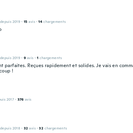
 depuis 2019
·
15
avis
·
14
chargements
o
 depuis 2019
·
9
avis
·
1
chargements
ont parfaites. Reçues rapidement et solides. Je vais en com
coup !
e
puis 2017
·
376
avis
 depuis 2018
·
32
avis
·
32
chargements