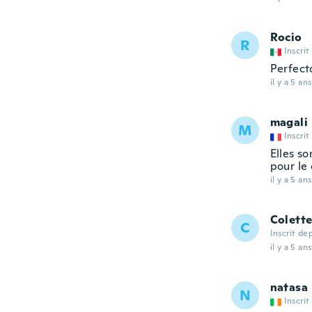
Rocio
R
Inscrit
Perfect
il y a 5 ans
magali
M
Inscrit
Elles s
pour le 
il y a 5 ans
Colett
C
Inscrit de
il y a 5 ans
natasa
N
Inscrit