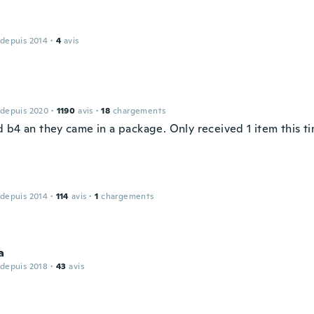
 depuis 2014
·
4
avis
 depuis 2020
·
1190
avis
·
18
chargements
 b4 an they came in a package. Only received 1 item this t
 depuis 2014
·
114
avis
·
1
chargements
a
 depuis 2018
·
43
avis