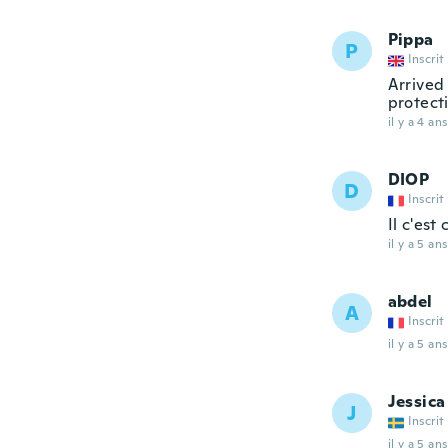
Pippa
P
Inscrit
Arrived
protect
il y a 4 ans
DIOP
D
Inscrit
Il c'es
il y a 5 ans
abdel
A
Inscrit
il y a 5 ans
Jessica
J
Inscrit
il y a 5 ans