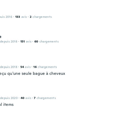
puis 2016
·
133
avis
·
2
chargements
e
 depuis 2018
·
151
avis
·
60
chargements
 depuis 2018
·
54
avis
·
16
chargements
 reçu qu'une seule bague à cheveux
 depuis 2020
·
40
avis
·
7
chargements
ul items