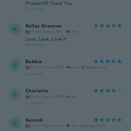
Product!!!! Thank You
il y a 5 ans
Kelley Grannan
K
Inscrit depuis 2015
·
15
avis
Love, Love, Love it
il y a 5 ans
Bobbie
B
Inscrit depuis 2019
·
24
avis
·
2
chargements
il y a 5 ans
Charlette
C
Inscrit depuis 2020
·
4
avis
il y a 5 ans
Kennah
K
Inscrit depuis 2012
·
19
avis
·
1
chargements