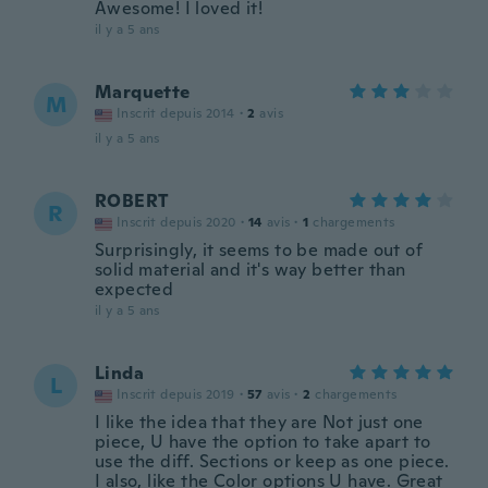
Awesome! I loved it!
il y a 5 ans
Marquette
M
Inscrit depuis 2014
·
2
avis
il y a 5 ans
ROBERT
R
Inscrit depuis 2020
·
14
avis
·
1
chargements
Surprisingly, it seems to be made out of
solid material and it's way better than
expected
il y a 5 ans
Linda
L
Inscrit depuis 2019
·
57
avis
·
2
chargements
I like the idea that they are Not just one
piece, U have the option to take apart to
use the diff. Sections or keep as one piece.
I also, like the Color options U have. Great