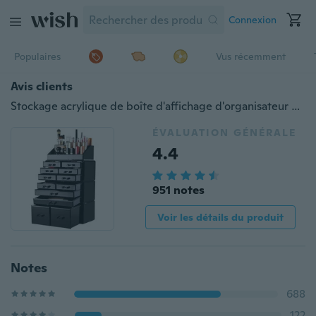
Connexion
Populaires
Vus récemment
Avis clients
Stockage acrylique de boîte d'affichage d'organisateur de bijoux de cosmétiques de maquillage de style divers avec des tiroirs
ÉVALUATION GÉNÉRALE
4.4
951 notes
Voir les détails du produit
Notes
688
122