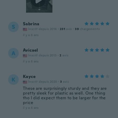
Sabrina
S
Inscrit depuis 2016
·
231
avis
·
39
chargements
il y a 6 ans
Avicael
A
Inscrit depuis 2013
·
2
avis
il y a 6 ans
Kayce
K
Inscrit depuis 2020
·
3
avis
These are surprisingly sturdy and they are
pretty sleek for plastic as well. One thing
tho I did expect them to be larger for the
price
il y a 6 ans