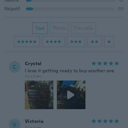
Neutre
61
Négatif
80
Tout
Photo
Très utile
Crystal
C
I love it getting ready to buy another one
il y a 2 ans
Victoria
V
il y a 2 ans