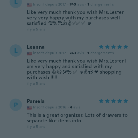
L
Inscrit depuis 2017
·
743
avis
·
1
chargements
Like very much thank you wish Mrs.Lester
very very happy with my purchases well
satisfied 💯%🥰👍✌✅✅✅ 🤛
il y a 5 ans
Leanna
L
Inscrit depuis 2017
·
743
avis
·
1
chargements
Like very much thank you wish Mrs.Lester I
am very happy and satisfied with my
purchases 👍😃💯% ✅ 🤛✌😍 ❤ shopping
with wish !!!!!
il y a 5 ans
Pamela
P
Inscrit depuis 2016
·
4
avis
This is a great organizer. Lots of drawers to
separate like items into
il y a 5 ans