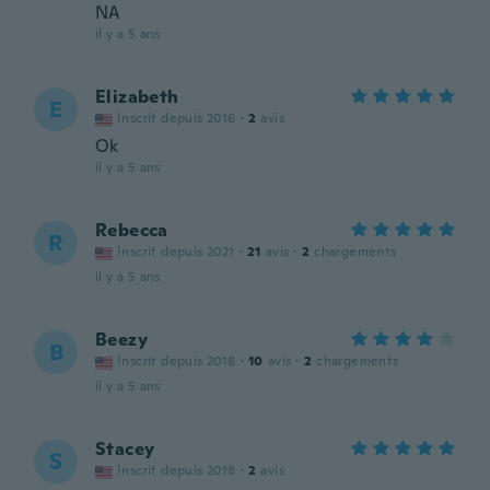
NA
il y a 5 ans
Elizabeth
E
Inscrit depuis 2016
·
2
avis
Ok
il y a 5 ans
Rebecca
R
Inscrit depuis 2021
·
21
avis
·
2
chargements
il y a 5 ans
Beezy
B
Inscrit depuis 2018
·
10
avis
·
2
chargements
il y a 5 ans
Stacey
S
Inscrit depuis 2018
·
2
avis