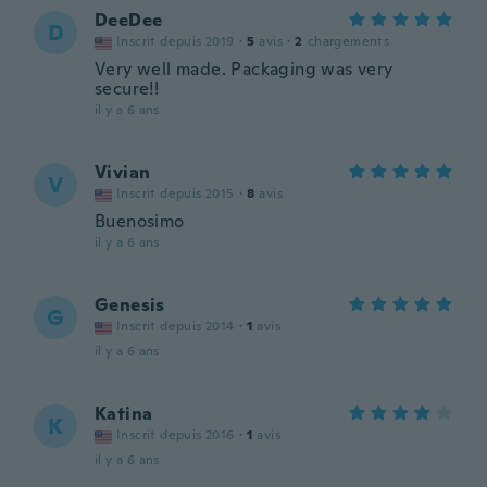
DeeDee
D
Inscrit depuis 2019
·
5
avis
·
2
chargements
Very well made. Packaging was very
secure!!
il y a 6 ans
Vivian
V
Inscrit depuis 2015
·
8
avis
Buenosimo
il y a 6 ans
Genesis
G
Inscrit depuis 2014
·
1
avis
il y a 6 ans
Katina
K
Inscrit depuis 2016
·
1
avis
il y a 6 ans