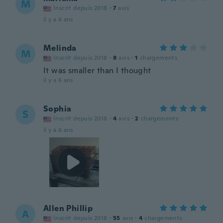
M
Inscrit depuis 2018
·
7
avis
il y a 6 ans
Melinda
M
Inscrit depuis 2018
·
8
avis
·
1
chargements
It was smaller than I thought
il y a 6 ans
Sophia
S
Inscrit depuis 2016
·
4
avis
·
2
chargements
il y a 6 ans
Allen Phillip
A
Inscrit depuis 2018
·
55
avis
·
4
chargements