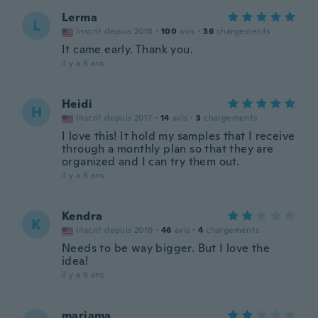
Lerma
L
Inscrit depuis 2018
·
100
avis
·
36
chargements
It came early. Thank you.
il y a 6 ans
Heidi
H
Inscrit depuis 2017
·
14
avis
·
3
chargements
I love this! It hold my samples that I receive
through a monthly plan so that they are
organized and I can try them out.
il y a 6 ans
Kendra
K
Inscrit depuis 2016
·
46
avis
·
4
chargements
Needs to be way bigger. But I love the
idea!
il y a 6 ans
mariama