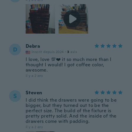
Debra
D
Inscrit depuis 2024
·
3
avis
I love, love 💯❤️ it so much more than I
thought I would! I got coffee color,
awesome.
il y a 2 ans
Steven
S
I did think the drawers were going to be
bigger, but they turned out to be the
perfect size. The build of the fixture is
pretty pretty solid. And the inside of the
drawers come with padding.
il y a 2 ans