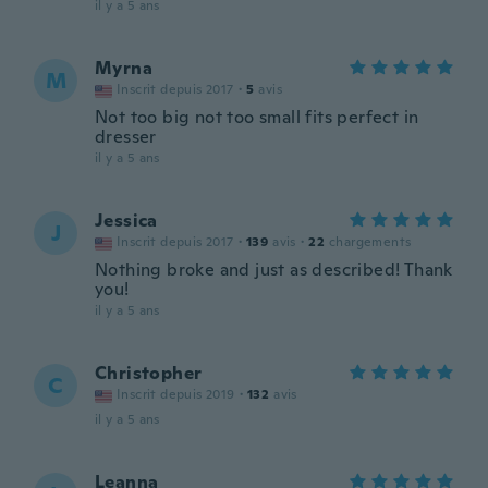
il y a 5 ans
Myrna
M
Inscrit depuis 2017
·
5
avis
Not too big not too small fits perfect in
dresser
il y a 5 ans
Jessica
J
Inscrit depuis 2017
·
139
avis
·
22
chargements
Nothing broke and just as described! Thank
you!
il y a 5 ans
Christopher
C
Inscrit depuis 2019
·
132
avis
il y a 5 ans
Leanna