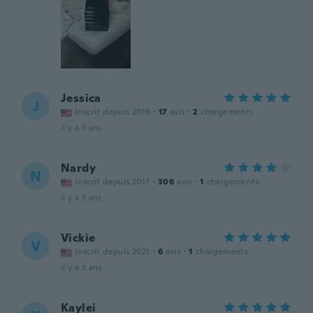
Jessica
J
Inscrit depuis 2019
·
17
avis
·
2
chargements
il y a 3 ans
Nardy
N
Inscrit depuis 2017
·
306
avis
·
1
chargements
il y a 3 ans
Vickie
V
Inscrit depuis 2021
·
6
avis
·
1
chargements
il y a 3 ans
Kaylei