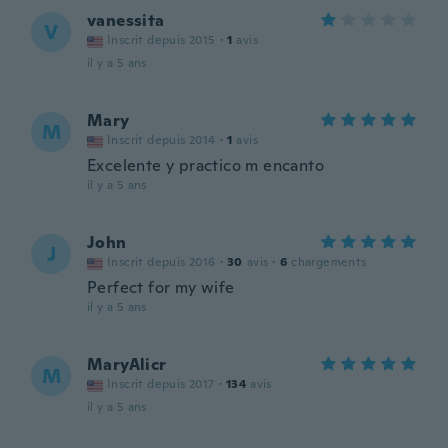
vanessita
V
Inscrit depuis 2015
·
1
avis
il y a 5 ans
Mary
M
Inscrit depuis 2014
·
1
avis
Excelente y practico m encanto
il y a 5 ans
John
J
Inscrit depuis 2016
·
30
avis
·
6
chargements
Perfect for my wife
il y a 5 ans
MaryAlicr
M
Inscrit depuis 2017
·
134
avis
il y a 5 ans