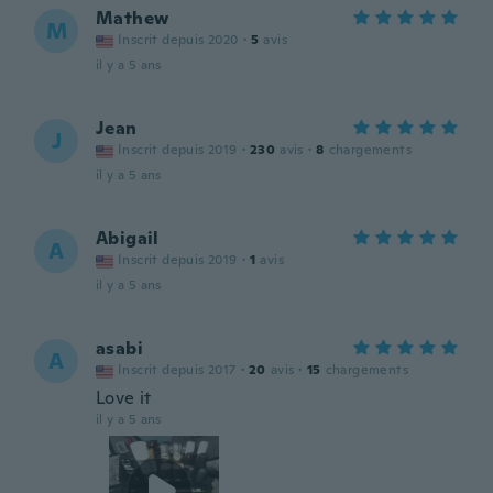
Mathew
M
Inscrit depuis 2020
·
5
avis
il y a 5 ans
Jean
J
Inscrit depuis 2019
·
230
avis
·
8
chargements
il y a 5 ans
Abigail
A
Inscrit depuis 2019
·
1
avis
il y a 5 ans
asabi
A
Inscrit depuis 2017
·
20
avis
·
15
chargements
Love it
il y a 5 ans