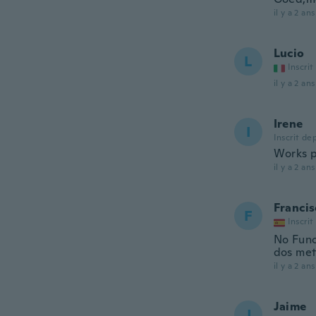
il y a 2 ans
Lucio
L
Inscrit
il y a 2 ans
Irene
I
Inscrit de
Works p
il y a 2 ans
Francis
F
Inscrit
No Func
dos met
il y a 2 ans
Jaime
J