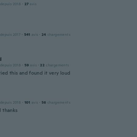
 depuis 2018
·
27
avis
 depuis 2017
·
541
avis
·
24
chargements
d
 depuis 2018
·
59
avis
·
22
chargements
ried this and found it very loud
 depuis 2018
·
101
avis
·
56
chargements
d thanks