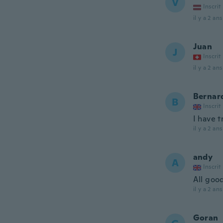
V
Inscrit
il y a 2 ans
Juan
J
Inscrit
il y a 2 ans
Bernar
B
Inscrit
I have t
il y a 2 ans
andy
A
Inscrit
All goo
il y a 2 ans
Goran