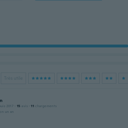
Très utile
n
puis 2017
·
15
avis
·
11
chargements
ron un an