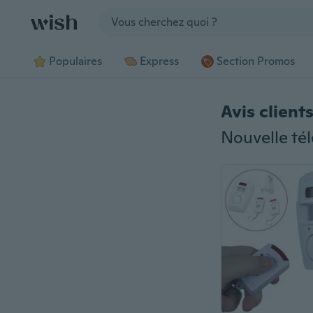
Jump to section
Populaires
Express
Section Promos
Avis client