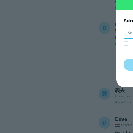
Great s
il y a 2 ans
Adr
Bruno
B
Inscrit
Είναι π
il y a 2 ans
義夫
義
Inscrit de
il y a 2 ans
Dave
D
Inscrit
Goed,moo