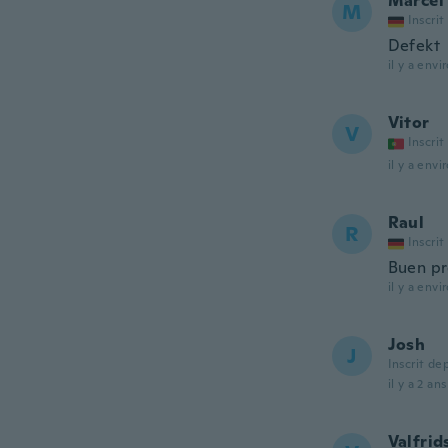
Marcel
M
Inscrit
Defekt
il y a envi
Vitor
V
Inscrit
il y a envi
Raul
R
Inscrit
Buen p
il y a envi
Josh
J
Inscrit de
il y a 2 ans
Valfrid