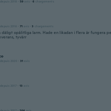
 depuis 2018
·
59
avis
·
6
chargements
 depuis 2016
·
71
avis
·
3
chargements
dåligt opålitliga larm. Hade en likadan i flera år fungera p
everans, tyvärr
co
 depuis 2020
·
31
avis
 depuis 2017
·
13
avis
 depuis 2017
·
364
avis