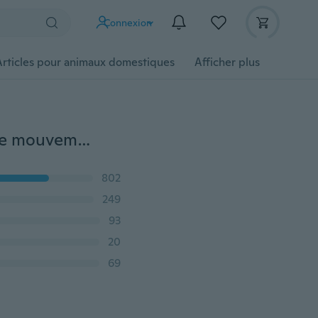
Connexion
Articles pour animaux domestiques
Afficher plus
Nouvelle télécommande sans fil infrarouge capteur de mouvement alarme sécurité système domestique AP blanc
802
249
93
20
69