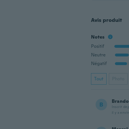
Avis produit
Notes
Positif
Neutre
Négatif
Tout
Photo
Brando
B
Inscrit de
il y a envi