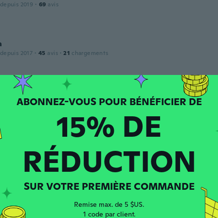
 depuis 2019
·
69
avis
a
 depuis 2017
·
45
avis
·
21
chargements
 depuis 2022
·
25
avis
·
7
chargements
15% DE
rima.
RÉDUCTION
 depuis 2024
·
12
avis
SUR VOTRE PREMIÈRE COMMANDE
Remise max. de 5 $US.
puis 2023
·
42
avis
·
28
chargements
1 code par client.