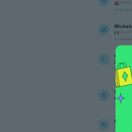
G
Inscrit
il y a 2 ans
Michel
M
Inscrit
il y a 2 ans
Cor
C
Inscrit
Werkt p
il y a 2 ans
Ray
R
Inscrit
il y a 2 ans
Ricky
R
Inscrit de