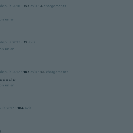
 depuis 2018
·
157
avis
·
4
chargements
ron un an
 depuis 2023
·
15
avis
ron un an
 depuis 2017
·
107
avis
·
64
chargements
roducto
ron un an
puis 2017
·
104
avis
s