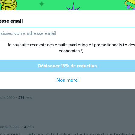
tand alone alarm
esse email
 depuis 2023
·
33
avis
·
15
chargements
άρα πολύ καλή ποιότητα
Je souhaite recevoir des emails marketing et promotionnels (= des
économies !)
Débloquer 15% de réduction
Non merci
puis 2020
·
271
avis
 depuis 2023
·
3
avis
ie prijs.....niks op af te kraken,btw the keychain broke fas