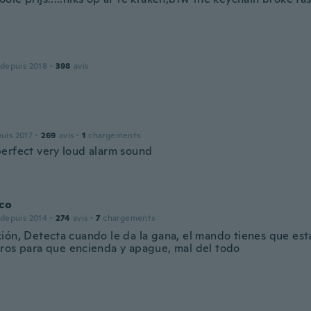
 depuis 2018
·
398
avis
puis 2017
·
269
avis
·
1
chargements
erfect very loud alarm sound
co
 depuis 2014
·
274
avis
·
7
chargements
ión, Detecta cuando le da la gana, el mando tienes que es
ros para que encienda y apague, mal del todo