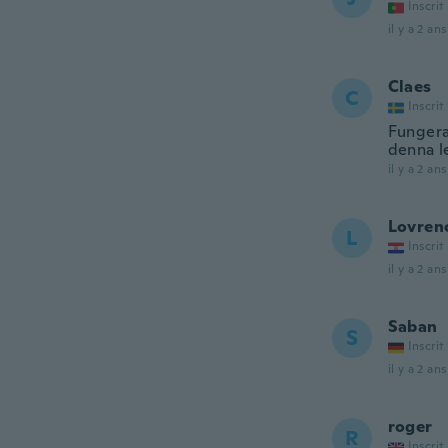
Inscrit
il y a 2 ans
Claes
C
Inscrit
Fungera 
denna l
il y a 2 ans
Lovren
L
Inscrit
il y a 2 ans
Saban
S
Inscrit
il y a 2 ans
roger
R
Inscrit