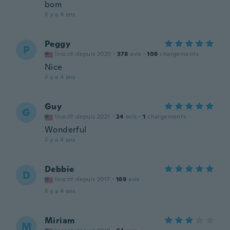
bom
il y a 4 ans
Peggy
P
Inscrit depuis 2020
·
378
avis
·
108
chargements
Nice
il y a 4 ans
Guy
G
Inscrit depuis 2021
·
24
avis
·
1
chargements
Wonderful
il y a 4 ans
Debbie
D
Inscrit depuis 2017
·
169
avis
il y a 4 ans
Miriam
M