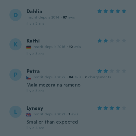
Dahlia
D
Inscrit depuis 2014
·
67
avis
il y a 3 ans
Kathi
K
Inscrit depuis 2016
·
10
avis
il y a 3 ans
Petra
P
Inscrit depuis 2022
·
84
avis
·
2
chargements
Mala mezera na rameno
il y a 3 ans
Lynsay
L
Inscrit depuis 2021
·
1
avis
Smaller than expected
il y a 4 ans