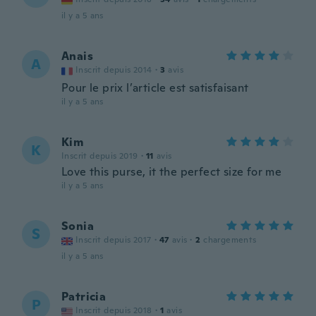
il y a 5 ans
Anais
A
Inscrit depuis 2014
·
3
avis
Pour le prix l’article est satisfaisant
il y a 5 ans
Kim
K
Inscrit depuis 2019
·
11
avis
Love this purse, it the perfect size for me
il y a 5 ans
Sonia
S
Inscrit depuis 2017
·
47
avis
·
2
chargements
il y a 5 ans
Patricia
P
Inscrit depuis 2018
·
1
avis