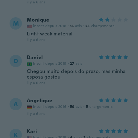
il y a 6 ans
Monique
M
Inscrit depuis 2018
·
14
avis
·
23
chargements
Light weak material
il y a 6 ans
Daniel
D
Inscrit depuis 2019
·
27
avis
Chegou muito depois do prazo, mas minha
esposa gostou.
il y a 6 ans
Angelique
A
Inscrit depuis 2016
·
59
avis
·
5
chargements
il y a 6 ans
Kari
K
Inscrit depuis 2018
·
4
avis
·
2
chargements