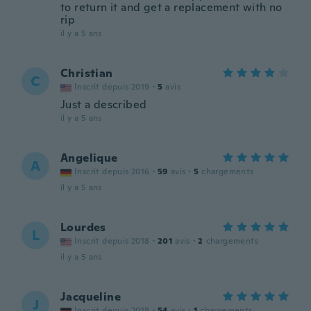
to return it and get a replacement with no
rip
il y a 5 ans
Christian
C
Inscrit depuis 2019
·
5
avis
Just a described
il y a 5 ans
Angelique
A
Inscrit depuis 2016
·
59
avis
·
5
chargements
il y a 5 ans
Lourdes
L
Inscrit depuis 2018
·
201
avis
·
2
chargements
il y a 5 ans
Jacqueline
J
Inscrit depuis 2018
·
54
avis
·
1
chargements