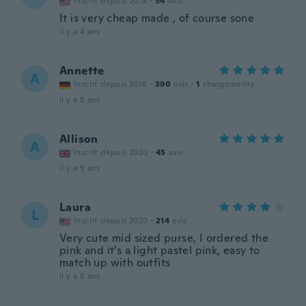
Inscrit depuis 2018
·
54
avis
It is very cheap made , of course sone
il y a 4 ans
Annette
A
Inscrit depuis 2016
·
390
avis
·
1
chargements
il y a 5 ans
Allison
A
Inscrit depuis 2020
·
45
avis
il y a 5 ans
Laura
L
Inscrit depuis 2020
·
214
avis
Very cute mid sized purse, I ordered the
pink and it's a light pastel pink, easy to
match up with outfits
il y a 5 ans