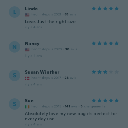
Linda
L
Inscrit depuis 2021
·
83
avis
Love. Just the right size
il y a 4 ans
Nancy
N
Inscrit depuis 2020
·
30
avis
il y a 4 ans
Susan Winther
S
Inscrit depuis 2017
·
28
avis
il y a 4 ans
Sue
S
Inscrit depuis 2015
·
141
avis
·
5
chargements
Absolutely love my new bag its perfect for
every day use
il y a 4 ans