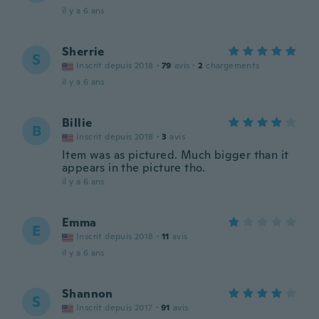
il y a 6 ans
Sherrie
S
Inscrit depuis 2018
·
79
avis
·
2
chargements
il y a 6 ans
Billie
B
Inscrit depuis 2018
·
3
avis
Item was as pictured. Much bigger than it
appears in the picture tho.
il y a 6 ans
Emma
E
Inscrit depuis 2018
·
11
avis
il y a 6 ans
Shannon
S
Inscrit depuis 2017
·
91
avis