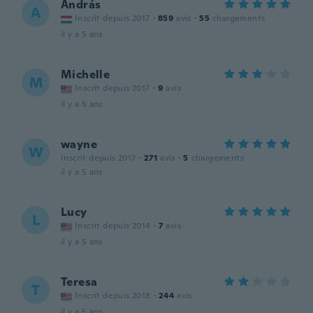
András
A
Inscrit depuis 2017
·
859
avis
·
55
chargements
il y a 5 ans
Michelle
M
Inscrit depuis 2017
·
9
avis
il y a 5 ans
wayne
W
Inscrit depuis 2017
·
271
avis
·
5
chargements
il y a 5 ans
Lucy
L
Inscrit depuis 2014
·
7
avis
il y a 5 ans
Teresa
T
Inscrit depuis 2018
·
244
avis
il y a 5 ans