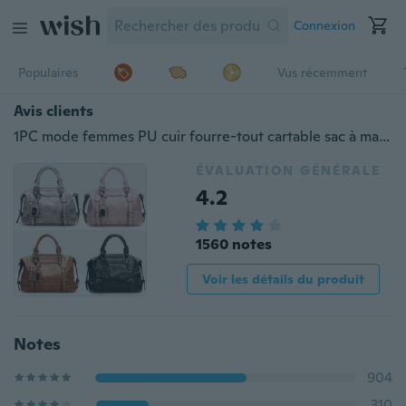
Connexion
Populaires
Vus récemment
Avis clients
1PC mode femmes PU cuir fourre-tout cartable sac à main dame messager sac à main sacs à bandoulière
ÉVALUATION GÉNÉRALE
4.2
1560 notes
Voir les détails du produit
Notes
904
310