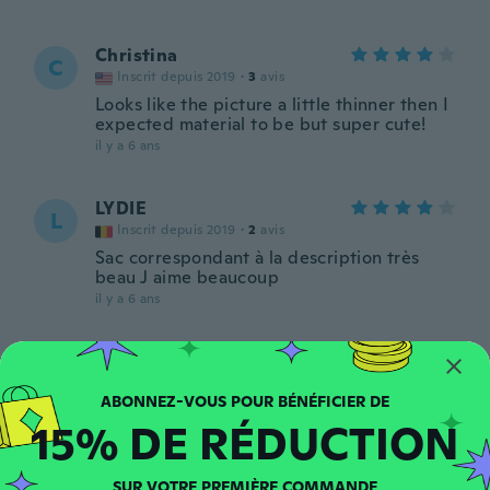
Christina
C
Inscrit depuis 2019
·
3
avis
Looks like the picture a little thinner then I
expected material to be but super cute!
il y a 6 ans
LYDIE
L
Inscrit depuis 2019
·
2
avis
Sac correspondant à la description très
beau J aime beaucoup
il y a 6 ans
Mira
M
Inscrit depuis 2017
·
64
avis
oli mitä halusin ja nopea toimitus
15% DE RÉDUCTION
il y a 6 ans
SUR VOTRE PREMIÈRE COMMANDE