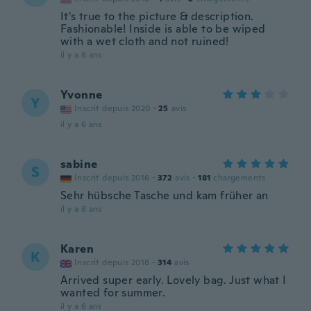
It's true to the picture & description.
Fashionable! Inside is able to be wiped
with a wet cloth and not ruined!
il y a 6 ans
Yvonne
Y
Inscrit depuis 2020
·
25
avis
il y a 6 ans
sabine
S
Inscrit depuis 2016
·
372
avis
·
181
chargements
Sehr hübsche Tasche und kam früher an
il y a 6 ans
Karen
K
Inscrit depuis 2018
·
314
avis
Arrived super early. Lovely bag. Just what I
wanted for summer.
il y a 6 ans