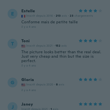
Estelle
E
Inscrit depuis 2016
·
213
avis
·
23
chargements
Conforme mais de petite taille
il y a 4 ans
Toni
T
Inscrit depuis 2021
·
152
avis
The picture looks better than the real deal.
Just very cheap and thin but the size is
perfect.
il y a 4 ans
Gloria
G
Inscrit depuis 2020
·
8
avis
il y a 4 ans
Janey
J
Inscrit depuis 2021
·
1
avis