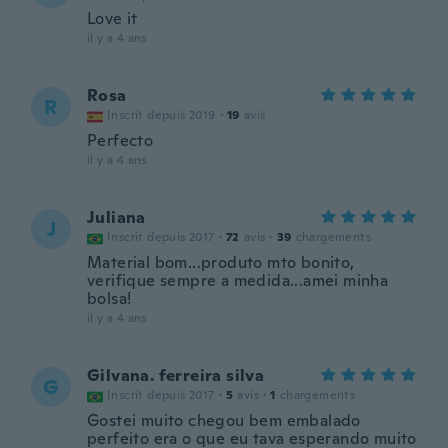
Love it
il y a 4 ans
Rosa
R
Inscrit depuis 2019
·
19
avis
Perfecto
il y a 4 ans
Juliana
J
Inscrit depuis 2017
·
72
avis
·
39
chargements
Material bom...produto mto bonito,
verifique sempre a medida...amei minha
bolsa!
il y a 4 ans
Gilvana. ferreira silva
G
Inscrit depuis 2017
·
5
avis
·
1
chargements
Gostei muito chegou bem embalado
perfeito era o que eu tava esperando muito