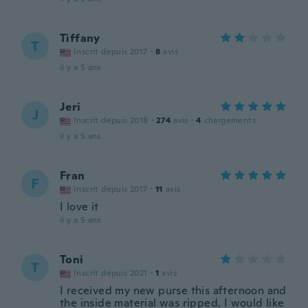
Tiffany
T
Inscrit depuis 2017
·
8
avis
il y a 5 ans
Jeri
J
Inscrit depuis 2018
·
274
avis
·
4
chargements
il y a 5 ans
Fran
F
Inscrit depuis 2017
·
11
avis
I love it
il y a 5 ans
Toni
T
Inscrit depuis 2021
·
1
avis
I received my new purse this afternoon and
the inside material was ripped. I would like