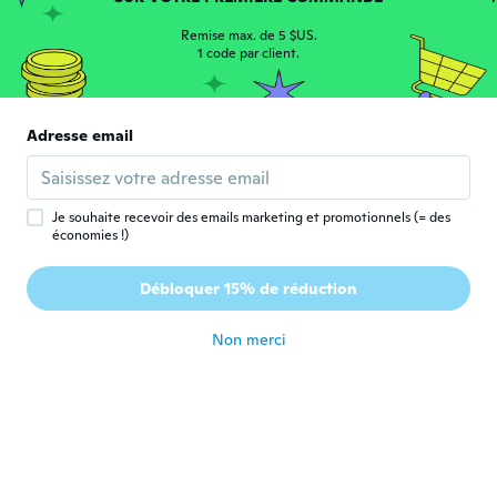
S
S
Inscrit depuis 2016
·
38
avis
·
8
chargements
Remise max. de 5 $US.
Beställde grå men är mycket tveksam om
1 code par client.
färgen
il y a 6 ans
Adresse email
Linda
L
Inscrit depuis 2015
·
13
avis
·
1
chargements
il y a 6 ans
Je souhaite recevoir des emails marketing et promotionnels (= des
économies !)
Davida
D
Débloquer 15% de réduction
Inscrit depuis 2016
·
33
avis
·
9
chargements
il y a 6 ans
Non merci
Emily
E
Inscrit depuis 2018
·
139
avis
·
3
chargements
Not pink more like beige
il y a 6 ans