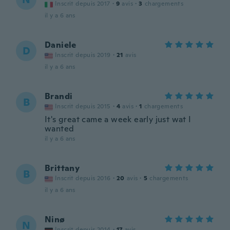
Inscrit depuis 2017
·
9
avis
·
3
chargements
il y a 6 ans
Daniele
D
Inscrit depuis 2019
·
21
avis
il y a 6 ans
Brandi
B
Inscrit depuis 2015
·
4
avis
·
1
chargements
It's great came a week early just wat I
wanted
il y a 6 ans
Brittany
B
Inscrit depuis 2016
·
20
avis
·
5
chargements
il y a 6 ans
Ninø
N
Inscrit depuis 2014
·
17
avis