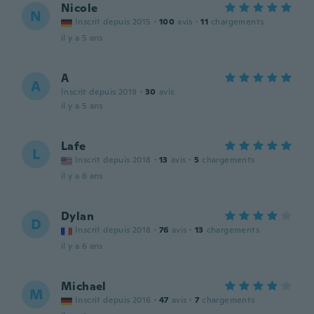
Nicole
N
Inscrit depuis 2015
·
100
avis
·
11
chargements
il y a 5 ans
A
A
Inscrit depuis 2019
·
30
avis
il y a 5 ans
Lafe
L
Inscrit depuis 2018
·
13
avis
·
5
chargements
il y a 6 ans
Dylan
D
Inscrit depuis 2018
·
76
avis
·
13
chargements
il y a 6 ans
Michael
M
Inscrit depuis 2016
·
47
avis
·
7
chargements