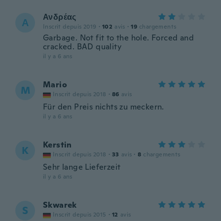
Ανδρέας
Α
Inscrit depuis 2019
·
102
avis
·
19
chargements
Garbage. Not fit to the hole. Forced and
cracked. BAD quality
il y a 6 ans
Mario
M
Inscrit depuis 2018
·
86
avis
Für den Preis nichts zu meckern.
il y a 6 ans
Kerstin
K
Inscrit depuis 2018
·
33
avis
·
8
chargements
Sehr lange Lieferzeit
il y a 6 ans
Skwarek
S
Inscrit depuis 2015
·
12
avis