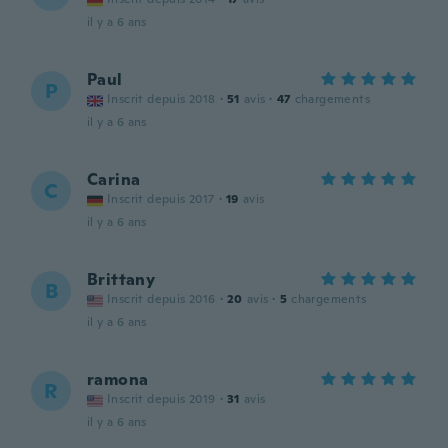
il y a 6 ans
Paul
P
Inscrit depuis 2018
·
51
avis
·
47
chargements
il y a 6 ans
Carina
C
Inscrit depuis 2017
·
19
avis
il y a 6 ans
Brittany
B
Inscrit depuis 2016
·
20
avis
·
5
chargements
il y a 6 ans
ramona
R
Inscrit depuis 2019
·
31
avis
il y a 6 ans