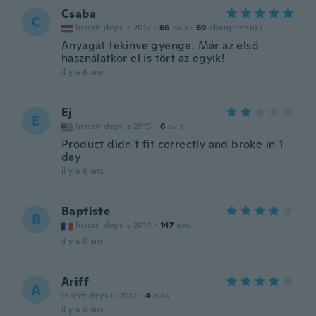
Csaba
C
Inscrit depuis 2017
·
66
avis
·
69
chargements
Anyagát tekinve gyenge. Már az első
használatkor el is tört az egyik!
il y a 6 ans
Ej
E
Inscrit depuis 2015
·
6
avis
Product didn’t fit correctly and broke in 1
day
il y a 6 ans
Baptiste
B
Inscrit depuis 2014
·
147
avis
il y a 6 ans
Ariff
A
Inscrit depuis 2017
·
4
avis
il y a 6 ans