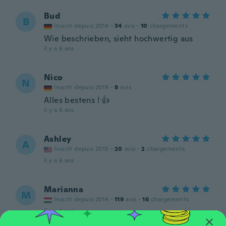
Bud
B
Inscrit depuis 2014
·
34
avis
·
10
chargements
Wie beschrieben, sieht hochwertig aus
il y a 6 ans
Nico
N
Inscrit depuis 2019
·
8
avis
Alles bestens ! 👍
il y a 6 ans
Ashley
A
Inscrit depuis 2015
·
20
avis
·
2
chargements
il y a 6 ans
Marianna
M
Inscrit depuis 2014
·
119
avis
·
16
chargements
il y a 6 ans