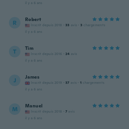
il y a 6 ans
Robert
R
Inscrit depuis 2018
·
33
avis
·
3
chargements
il y a 6 ans
Tim
T
Inscrit depuis 2016
·
24
avis
il y a 6 ans
James
J
Inscrit depuis 2019
·
37
avis
·
1
chargements
il y a 6 ans
Manuel
M
Inscrit depuis 2018
·
7
avis
il y a 6 ans