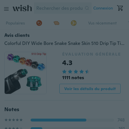
Connexion
Populaires
Vus récemment
Avis clients
Colorful DIY Wide Bore Snake Snake Skin 510 Drip Tip Tip Epoxy Resin Mouthpiece Capuchon en résine époxy
ÉVALUATION GÉNÉRALE
4.3
1111 notes
Voir les détails du produit
Notes
748
161