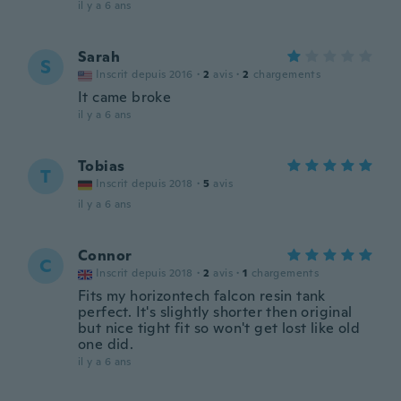
il y a 6 ans
Sarah
S
Inscrit depuis 2016
·
2
avis
·
2
chargements
It came broke
il y a 6 ans
Tobias
T
Inscrit depuis 2018
·
5
avis
il y a 6 ans
Connor
C
Inscrit depuis 2018
·
2
avis
·
1
chargements
Fits my horizontech falcon resin tank
perfect. It's slightly shorter then original
but nice tight fit so won't get lost like old
one did.
il y a 6 ans