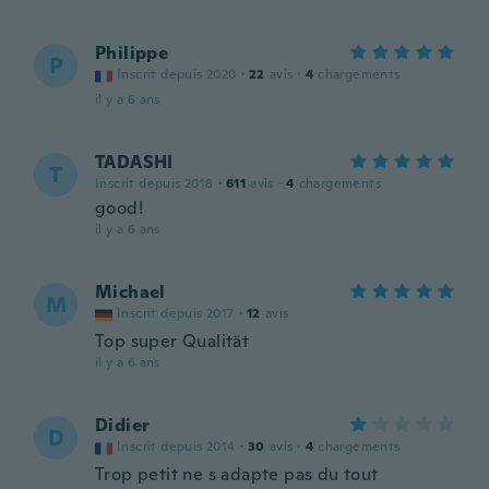
Philippe
P
Inscrit depuis 2020
·
22
avis
·
4
chargements
il y a 6 ans
TADASHI
T
Inscrit depuis 2018
·
611
avis
·
4
chargements
good!
il y a 6 ans
Michael
M
Inscrit depuis 2017
·
12
avis
Top super Qualität
il y a 6 ans
Didier
D
Inscrit depuis 2014
·
30
avis
·
4
chargements
Trop petit ne s adapte pas du tout