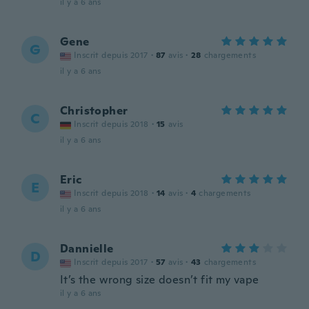
il y a 6 ans
Gene
G
Inscrit depuis 2017
·
87
avis
·
28
chargements
il y a 6 ans
Christopher
C
Inscrit depuis 2018
·
15
avis
il y a 6 ans
Eric
E
Inscrit depuis 2018
·
14
avis
·
4
chargements
il y a 6 ans
Dannielle
D
Inscrit depuis 2017
·
57
avis
·
43
chargements
It’s the wrong size doesn’t fit my vape
il y a 6 ans