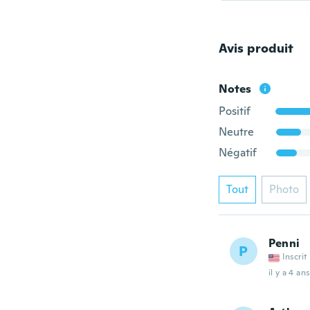
Avis produit
Notes
Positif
Neutre
Négatif
Tout
Photo
Penni
P
Inscrit
il y a 4 ans