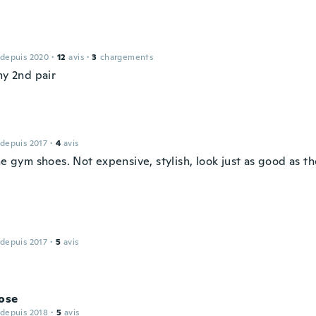
 depuis 2020
·
12
avis
·
3
chargements
my 2nd pair
 depuis 2017
·
4
avis
he gym shoes. Not expensive, stylish, look just as good as 
 depuis 2017
·
5
avis
ose
 depuis 2018
·
5
avis