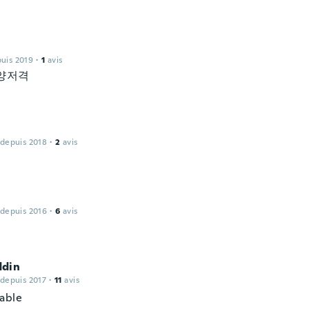
puis 2019
·
1
avis
양저격
 depuis 2018
·
2
avis
 depuis 2016
·
6
avis
din
 depuis 2017
·
11
avis
able