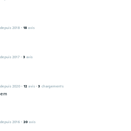
 depuis 2018
·
18
avis
 depuis 2017
·
3
avis
 depuis 2020
·
12
avis
·
3
chargements
them
 depuis 2016
·
20
avis