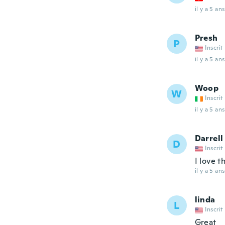
il y a 5 ans
Presh
P
Inscrit
il y a 5 ans
Woop
W
Inscrit
il y a 5 ans
Darrell
D
Inscrit
I love 
il y a 5 ans
linda
L
Inscrit
Great