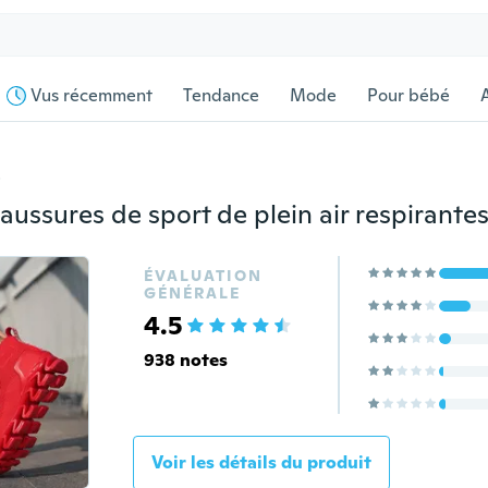
Vus récemment
Tendance
Mode
Pour bébé
s
ÉVALUATION
GÉNÉRALE
4.5
938 notes
Voir les détails du produit