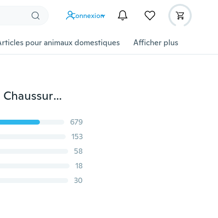
Connexion
Articles pour animaux domestiques
Afficher plus
Hommes Chaussures de sport de plein air respirantes Chaussures de course
679
153
58
18
30