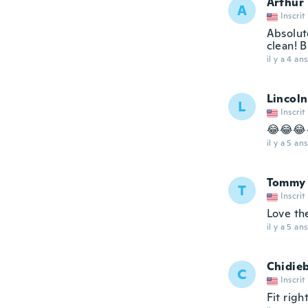
Arthur
A
Inscrit
Absolut
clean! B
il y a 4 ans
Lincoln
L
Inscrit
😂😂😂
il y a 5 ans
Tommy
T
Inscrit
Love th
il y a 5 ans
Chidie
C
Inscrit
Fit right