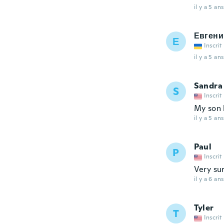
il y a 5 ans
Евгени
Е
Inscrit
il y a 5 ans
Sandra
S
Inscrit
My son 
il y a 5 ans
Paul
P
Inscrit
Very sur
il y a 6 ans
Tyler
T
Inscrit