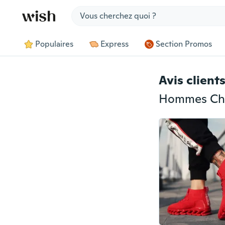
Jump to section
Populaires
Express
Section Promos
Avis client