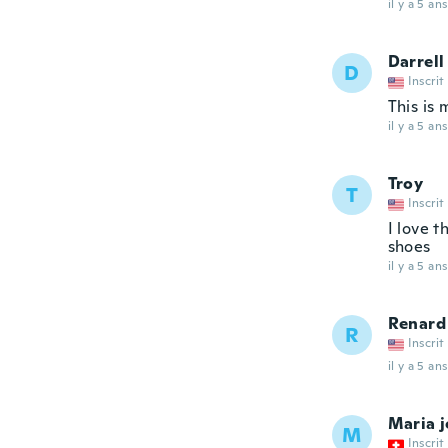
il y a 5 ans
Darrell
D
Inscrit
This is 
il y a 5 ans
Troy
T
Inscrit
I love t
shoes
il y a 5 ans
Renard
R
Inscrit
il y a 5 ans
Maria j
M
Inscrit