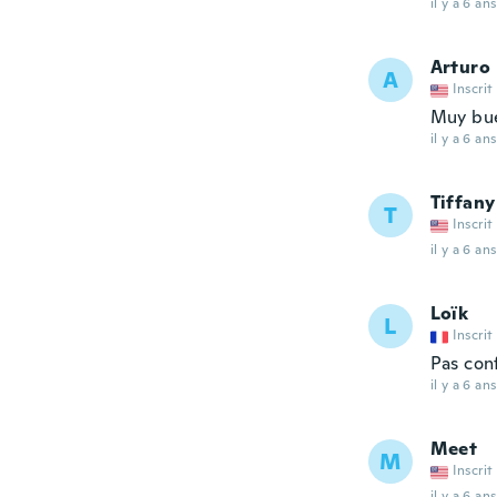
il y a 6 ans
Arturo
A
Inscrit
Muy bu
il y a 6 ans
Tiffany
T
Inscrit
il y a 6 ans
Loïk
L
Inscrit
Pas con
il y a 6 ans
Meet
M
Inscrit
il y a 6 ans