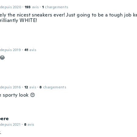
 depuis 2020
·
193
avis
·
1
chargements
ely the nicest sneakers ever! Just going to be a tough job 
rilliantly WHITE!
 depuis 2019
·
41
avis
😂
 depuis 2016
·
12
avis
·
8
chargements
e sporty look 😍
bere
 depuis 2021
·
8
avis
.