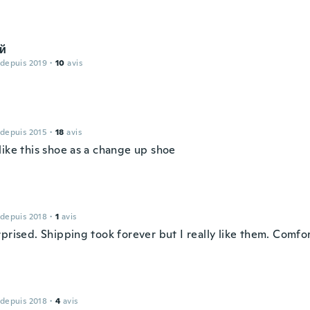
й
 depuis 2019
·
10
avis
 depuis 2015
·
18
avis
like this shoe as a change up shoe
 depuis 2018
·
1
avis
prised. Shipping took forever but I really like them. Comfo
 depuis 2018
·
4
avis