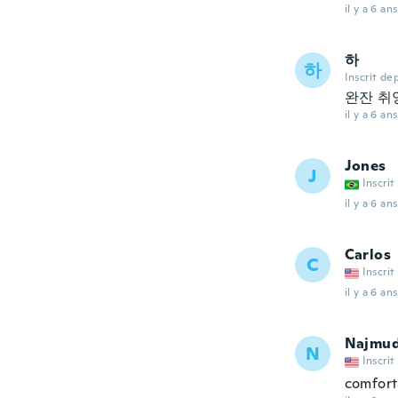
il y a 6 ans
하
하
Inscrit de
완잔 취
il y a 6 ans
Jones
J
Inscrit
il y a 6 ans
Carlos
C
Inscrit
il y a 6 ans
Najmud
N
Inscrit
comfort