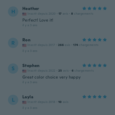
Heather
H
Inscrit depuis 2020
·
17
avis
·
8
chargements
Perfect! Love it!
il y a 3 ans
Ron
R
Inscrit depuis 2017
·
266
avis
·
174
chargements
il y a 3 ans
Stephen
S
Inscrit depuis 2022
·
25
avis
·
6
chargements
Great color choice very happy
il y a 3 ans
Layla
L
Inscrit depuis 2018
·
10
avis
il y a 3 ans