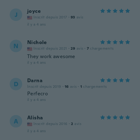
joyce
J
Inscrit depuis 2017
·
93
avis
il y a 4 ans
Nichole
N
Inscrit depuis 2021
·
29
avis
·
7
chargements
They work awesome
il y a 4 ans
Darna
D
Inscrit depuis 2019
·
16
avis
·
1
chargements
Perfecro
il y a 4 ans
Alisha
A
Inscrit depuis 2016
·
2
avis
il y a 4 ans