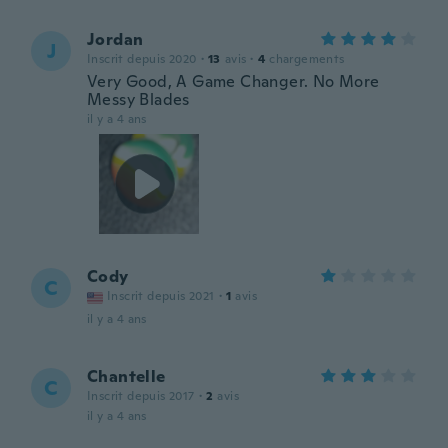
Jordan
J
Inscrit depuis 2020
·
13
avis
·
4
chargements
Very Good, A Game Changer. No More
Messy Blades
il y a 4 ans
Cody
C
Inscrit depuis 2021
·
1
avis
il y a 4 ans
Chantelle
C
Inscrit depuis 2017
·
2
avis
il y a 4 ans