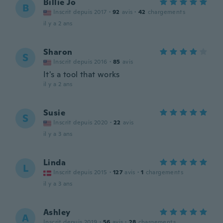
Billie Jo
B
Inscrit depuis 2017
·
92
avis
·
42
chargements
il y a 2 ans
Sharon
S
Inscrit depuis 2016
·
85
avis
It's a tool that works
il y a 2 ans
Susie
S
Inscrit depuis 2020
·
22
avis
il y a 3 ans
Linda
L
Inscrit depuis 2015
·
127
avis
·
1
chargements
il y a 3 ans
Ashley
A
Inscrit depuis 2019
·
56
avis
·
28
chargements