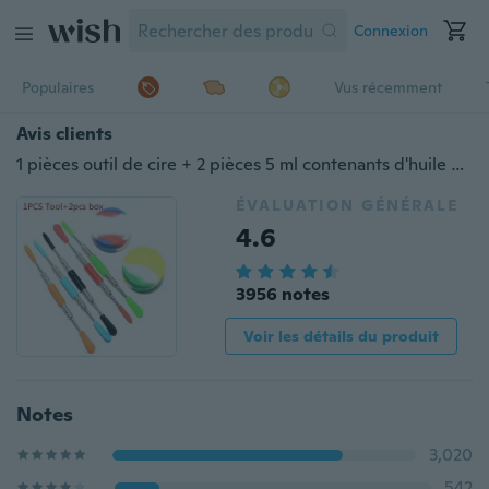
Connexion
Populaires
Vus récemment
Avis clients
1 pièces outil de cire + 2 pièces 5 ml contenants d'huile de cire bocaux en silicone Dab contenant de cire étain Dab contenants de silicone en plastique
ÉVALUATION GÉNÉRALE
4.6
3956 notes
Voir les détails du produit
Notes
3,020
542