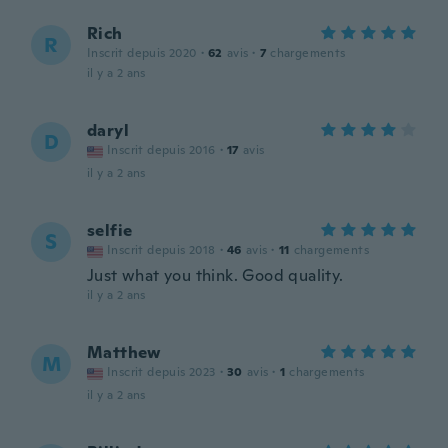
Rich
R
Inscrit depuis 2020
·
62
avis
·
7
chargements
il y a 2 ans
daryl
D
Inscrit depuis 2016
·
17
avis
il y a 2 ans
selfie
S
Inscrit depuis 2018
·
46
avis
·
11
chargements
Just what you think. Good quality.
il y a 2 ans
Matthew
M
Inscrit depuis 2023
·
30
avis
·
1
chargements
il y a 2 ans