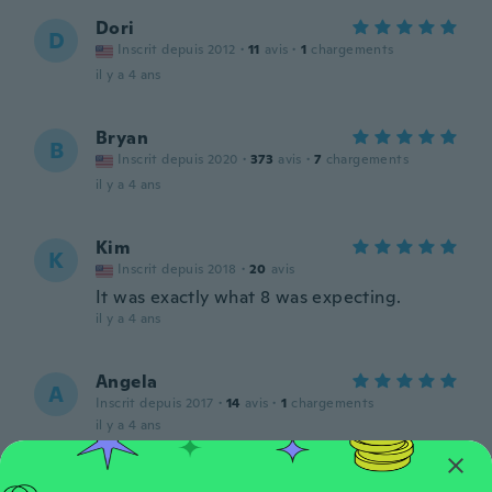
Dori
D
Inscrit depuis 2012
·
11
avis
·
1
chargements
il y a 4 ans
Bryan
B
Inscrit depuis 2020
·
373
avis
·
7
chargements
il y a 4 ans
Kim
K
Inscrit depuis 2018
·
20
avis
It was exactly what 8 was expecting.
il y a 4 ans
Angela
A
Inscrit depuis 2017
·
14
avis
·
1
chargements
il y a 4 ans
Knighten