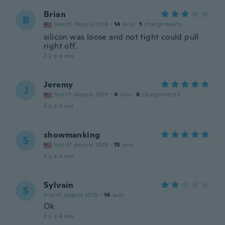
Brian
B
Inscrit depuis 2018
·
14
avis
·
1
chargements
silicon was loose and not tight could pull
right off.
il y a 4 ans
Jeremy
J
Inscrit depuis 2019
·
4
avis
·
8
chargements
il y a 4 ans
showmanking
S
Inscrit depuis 2019
·
15
avis
il y a 4 ans
Sylvain
S
Inscrit depuis 2015
·
14
avis
Ok
il y a 4 ans