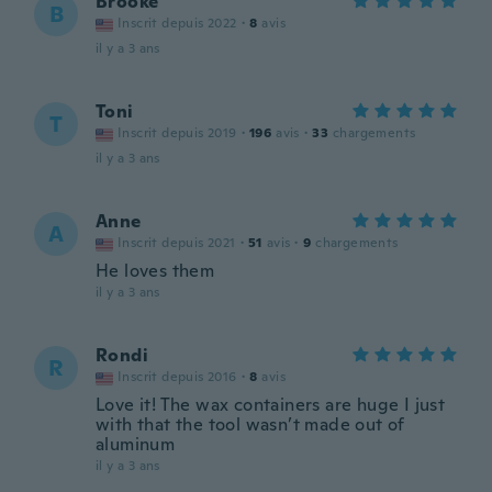
Brooke
B
Inscrit depuis 2022
·
8
avis
il y a 3 ans
Toni
T
Inscrit depuis 2019
·
196
avis
·
33
chargements
il y a 3 ans
Anne
A
Inscrit depuis 2021
·
51
avis
·
9
chargements
He loves them
il y a 3 ans
Rondi
R
Inscrit depuis 2016
·
8
avis
Love it! The wax containers are huge I just
with that the tool wasn’t made out of
aluminum
il y a 3 ans