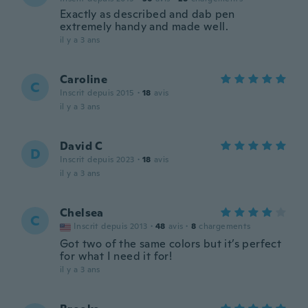
Exactly as described and dab pen
extremely handy and made well.
il y a 3 ans
Caroline
C
Inscrit depuis 2015
·
18
avis
il y a 3 ans
David C
D
Inscrit depuis 2023
·
18
avis
il y a 3 ans
Chelsea
C
Inscrit depuis 2013
·
48
avis
·
8
chargements
Got two of the same colors but it’s perfect
for what I need it for!
il y a 3 ans