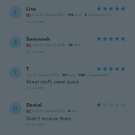
Lisa
L
Inscrit depuis 2017
·
115
avis
·
2
chargements
il y a 3 ans
Savannah
S
Inscrit depuis 2018
·
28
avis
il y a 3 ans
T
T
Inscrit depuis 2019
·
117
avis
·
180
chargements
Great stuff, came quick
il y a 3 ans
Daniel
D
Inscrit depuis 2021
·
4
avis
Didn't receive them
il y a 3 ans