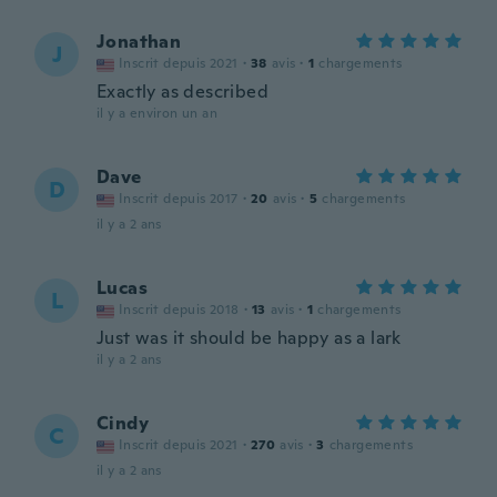
Jonathan
J
Inscrit depuis 2021
·
38
avis
·
1
chargements
Exactly as described
il y a environ un an
Dave
D
Inscrit depuis 2017
·
20
avis
·
5
chargements
il y a 2 ans
Lucas
L
Inscrit depuis 2018
·
13
avis
·
1
chargements
Just was it should be happy as a lark
il y a 2 ans
Cindy
C
Inscrit depuis 2021
·
270
avis
·
3
chargements
il y a 2 ans