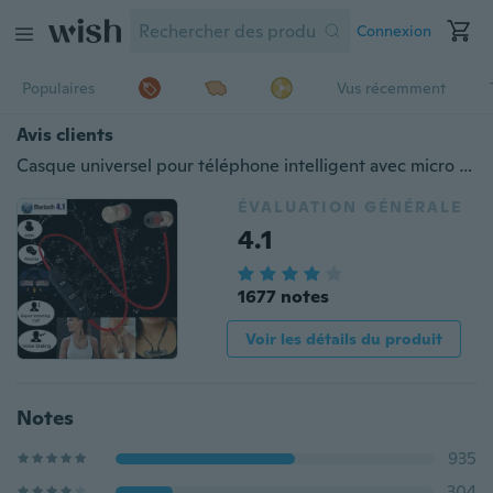
Connexion
Populaires
Vus récemment
Avis clients
Casque universel pour téléphone intelligent avec micro aimant Écouteurs Bluetooth Casque stéréo sans fil Écouteurs intra-auriculaires pour iPhone Samsung Xiaomi Android Kopfhörer Fones de ouvido Auriculares Écouteurs Auricolari cuffia
ÉVALUATION GÉNÉRALE
4.1
1677 notes
Voir les détails du produit
Notes
935
304