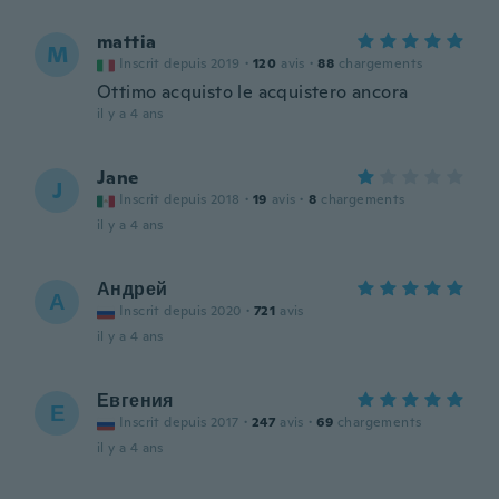
mattia
M
Inscrit depuis 2019
·
120
avis
·
88
chargements
Ottimo acquisto le acquistero ancora
il y a 4 ans
Jane
J
Inscrit depuis 2018
·
19
avis
·
8
chargements
il y a 4 ans
Андрей
А
Inscrit depuis 2020
·
721
avis
il y a 4 ans
Евгения
Е
Inscrit depuis 2017
·
247
avis
·
69
chargements
il y a 4 ans