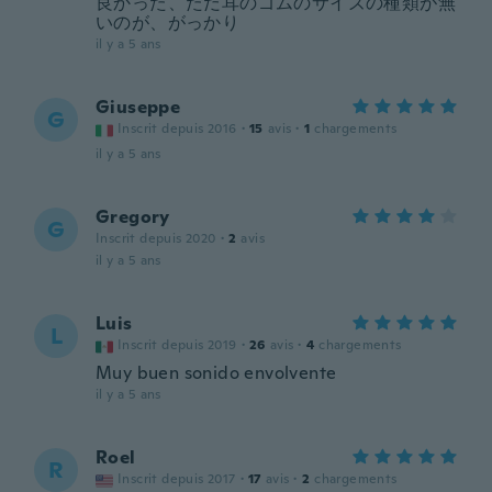
良かった、ただ耳のゴムのサイズの種類が無
いのが、がっかり
il y a 5 ans
Giuseppe
G
Inscrit depuis 2016
·
15
avis
·
1
chargements
il y a 5 ans
Gregory
G
Inscrit depuis 2020
·
2
avis
il y a 5 ans
Luis
L
Inscrit depuis 2019
·
26
avis
·
4
chargements
Muy buen sonido envolvente
il y a 5 ans
Roel
R
Inscrit depuis 2017
·
17
avis
·
2
chargements