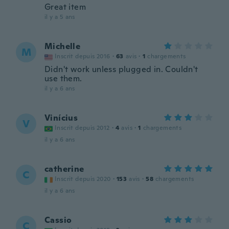
Great item
il y a 5 ans
Michelle
M
Inscrit depuis 2016
·
63
avis
·
1
chargements
Didn't work unless plugged in. Couldn't
use them.
il y a 6 ans
Vinícius
V
Inscrit depuis 2012
·
4
avis
·
1
chargements
il y a 6 ans
catherine
C
Inscrit depuis 2020
·
153
avis
·
58
chargements
il y a 6 ans
Cassio
C