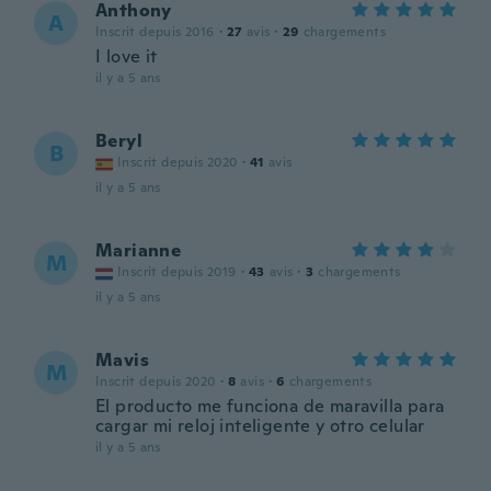
Anthony
A
Inscrit depuis 2016
·
27
avis
·
29
chargements
I love it
il y a 5 ans
Beryl
B
Inscrit depuis 2020
·
41
avis
il y a 5 ans
Marianne
M
Inscrit depuis 2019
·
43
avis
·
3
chargements
il y a 5 ans
Mavis
M
Inscrit depuis 2020
·
8
avis
·
6
chargements
El producto me funciona de maravilla para
cargar mi reloj inteligente y otro celular
il y a 5 ans