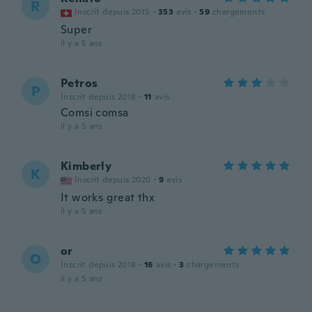
R
Inscrit depuis 2015
·
353
avis
·
59
chargements
Super
il y a 5 ans
Petros
P
Inscrit depuis 2018
·
11
avis
Comsi comsa
il y a 5 ans
Kimberly
K
Inscrit depuis 2020
·
9
avis
It works great thx
il y a 5 ans
or
O
Inscrit depuis 2018
·
16
avis
·
3
chargements
il y a 5 ans