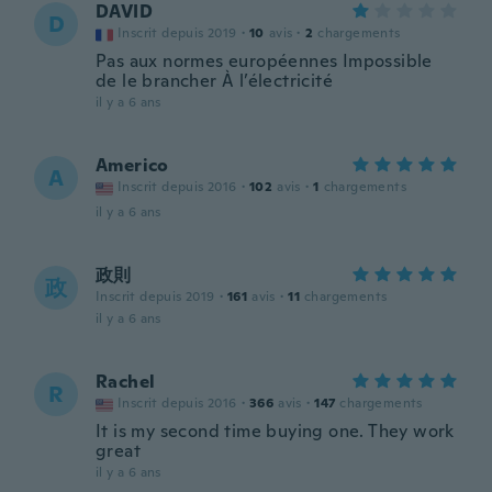
DAVID
D
Inscrit depuis 2019
·
10
avis
·
2
chargements
Pas aux normes européennes Impossible
de le brancher À l’électricité
il y a 6 ans
Americo
A
Inscrit depuis 2016
·
102
avis
·
1
chargements
il y a 6 ans
政則
政
Inscrit depuis 2019
·
161
avis
·
11
chargements
il y a 6 ans
Rachel
R
Inscrit depuis 2016
·
366
avis
·
147
chargements
It is my second time buying one. They work
great
il y a 6 ans