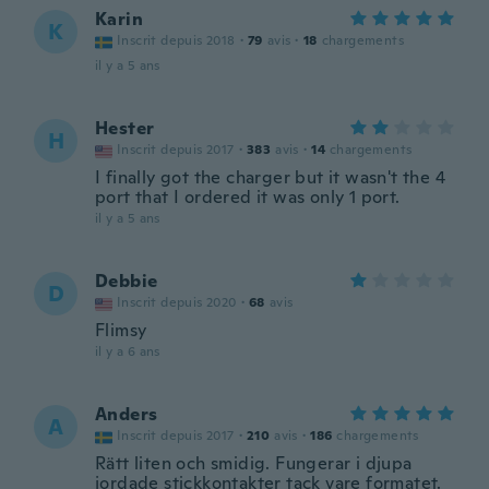
Karin
K
Inscrit depuis 2018
·
79
avis
·
18
chargements
il y a 5 ans
Hester
H
Inscrit depuis 2017
·
383
avis
·
14
chargements
I finally got the charger but it wasn't the 4
port that I ordered it was only 1 port.
il y a 5 ans
Debbie
D
Inscrit depuis 2020
·
68
avis
Flimsy
il y a 6 ans
Anders
A
Inscrit depuis 2017
·
210
avis
·
186
chargements
Rätt liten och smidig. Fungerar i djupa
jordade stickkontakter tack vare formatet.