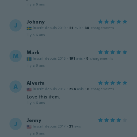
il y a 6 ans
Johnny
J
Inscrit depuis 2019
·
51
avis
·
30
chargements
il y a 6 ans
Mark
M
Inscrit depuis 2015
·
191
avis
·
8
chargements
il y a 6 ans
Alverta
A
Inscrit depuis 2017
·
254
avis
·
8
chargements
Love this item.
il y a 6 ans
Jenny
J
Inscrit depuis 2017
·
21
avis
il y a 6 ans