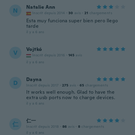
Natalie Ann
N
Inscrit depuis 2014
·
30
avis
·
21
chargements
Esta muy funciona super bien pero llego
tarde
il y a 6 ans
Vojtkó
V
Inscrit depuis 2016
·
145
avis
il y a 6 ans
Dayna
D
Inscrit depuis 2017
·
275
avis
·
65
chargements
It works well enough. Glad to have the
extra usb ports now to charge devices.
il y a 6 ans
仁一
仁
Inscrit depuis 2018
·
86
avis
·
8
chargements
il y a 6 ans