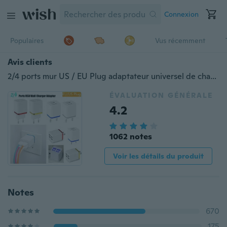
Connexion
Populaires
Vus récemment
Avis clients
2/4 ports mur US / EU Plug adaptateur universel de chargeur USB pour téléphone voyage à domicile
ÉVALUATION GÉNÉRALE
4.2
1062 notes
Voir les détails du produit
Notes
670
175