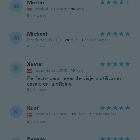
Merlin
M
Inscrit depuis 2016
·
40
avis
il y a 4 ans
Michael
M
Inscrit depuis 2019
·
24
avis
·
3
chargements
il y a 4 ans
Xavier
X
Inscrit depuis 2018
·
10
avis
Perfecto para llevar de viaje o utilizar en
casa o en la oficina.
il y a 5 ans
Kent
K
Inscrit depuis 2016
·
378
avis
·
2
chargements
il y a 5 ans
Renato