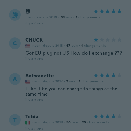
勝
勝
Inscrit depuis 2019
·
68
avis
·
1
chargements
il y a 6 ans
CHUCK
C
Inscrit depuis 2018
·
67
avis
·
1
chargements
Got EU plug not US How do I exchange ???
il y a 6 ans
Antwanette
A
Inscrit depuis 2017
·
7
avis
·
1
chargements
I like it bc you can charge to things at the
same time
il y a 6 ans
Tobia
T
Inscrit depuis 2018
·
50
avis
·
25
chargements
il y a 6 ans