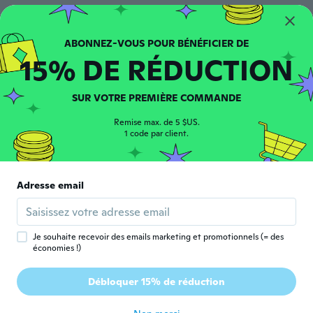
佳那
佳
Inscrit depuis 2018
·
14
avis
·
2
chargements
15% DE RÉDUCTION
アイフォン 7です。 使いましたが、ケースの
上から10時間の充電で30ぐらいしか充電で
きませんでした。
SUR VOTRE PREMIÈRE COMMANDE
il y a 6 ans
Remise max. de 5 $US.
1 code par client.
Mathilde
M
Inscrit depuis 2016
·
13
avis
·
1
chargements
il y a 6 ans
Adresse email
Heather
H
Inscrit depuis 2018
·
257
avis
·
2
chargements
Je souhaite recevoir des emails marketing et promotionnels (= des
il y a 6 ans
économies !)
Débloquer 15% de réduction
William
W
Inscrit depuis 2016
·
63
avis