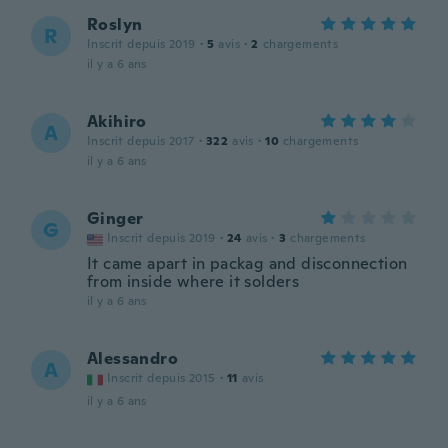
Roslyn
R
Inscrit depuis 2019
·
5
avis
·
2
chargements
il y a 6 ans
Akihiro
A
Inscrit depuis 2017
·
322
avis
·
10
chargements
il y a 6 ans
Ginger
G
Inscrit depuis 2019
·
24
avis
·
3
chargements
It came apart in packag and disconnection
from inside where it solders
il y a 6 ans
Alessandro
A
Inscrit depuis 2015
·
11
avis
il y a 6 ans