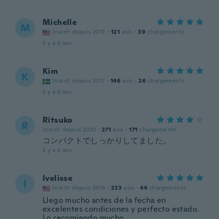
Michelle
M
Inscrit depuis 2015
·
121
avis
·
39
chargements
il y a 6 ans
Kim
K
Inscrit depuis 2017
·
146
avis
·
26
chargements
il y a 6 ans
Ritsuko
R
Inscrit depuis 2020
·
271
avis
·
171
chargements
コンパクトでしっかりしてました。
il y a 6 ans
Ivelisse
I
Inscrit depuis 2016
·
223
avis
·
44
chargements
Llego mucho antes de la fecha en
excelentes condiciones y perfecto estado.
Lo recomiendo mucho.