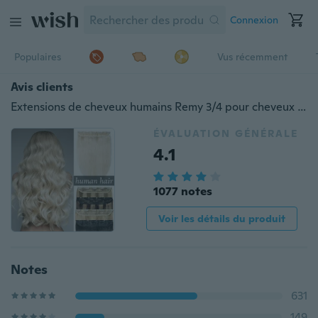
Connexion
Populaires
Vus récemment
Avis clients
Extensions de cheveux humains Remy 3/4 pour cheveux 3/4 pour cheveux de tête pour l'été.
ÉVALUATION GÉNÉRALE
4.1
1077 notes
Voir les détails du produit
Notes
631
149