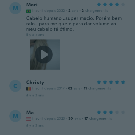
Mari
M
Inscrit depuis 2022
·
2
avis
·
2
chargements
Cabelo humano ..super macio. Porém bem
ralo...para me que é para dar volume ao
meu cabelo tá ótimo.
il y a 3 ans
Christy
C
Inscrit depuis 2017
·
62
avis
·
11
chargements
il y a 3 ans
Ma
M
Inscrit depuis 2023
·
30
avis
·
17
chargements
il y a 3 ans