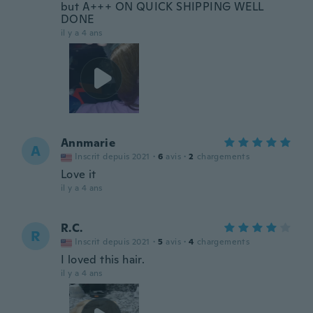
but A+++ ON QUICK SHIPPING WELL
DONE
il y a 4 ans
Annmarie
A
Inscrit depuis 2021
·
6
avis
·
2
chargements
Love it
il y a 4 ans
R.C.
R
Inscrit depuis 2021
·
5
avis
·
4
chargements
I loved this hair.
il y a 4 ans