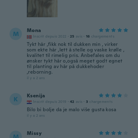
Mona
M
Inscrit depuis 2022
·
25
avis
·
16
chargements
Tykt hår ,fikk nok til dukken min , virker
som ekte hår ,lett å stelle og vaske krølle ,
kvalitet til rimelig pris. Anbefales om du
ønsker tykt hår o,også meget godt egnet
til planting av hår på dukkehoder
,reborning.
il y a 2 ans
Ksenija
K
Inscrit depuis 2019
·
42
avis
·
3
chargements
Bilo bi bolje da je malo više gusta kosa
il y a 2 ans
Missy
M