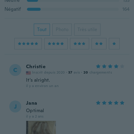
Neutre
133
Négatif
164
Tout
Photo
Très utile
Christie
C
Inscrit depuis 2020
·
37
avis
·
20
chargements
It's alright.
il y a environ un an
Jana
J
Optimal
il y a 2 ans