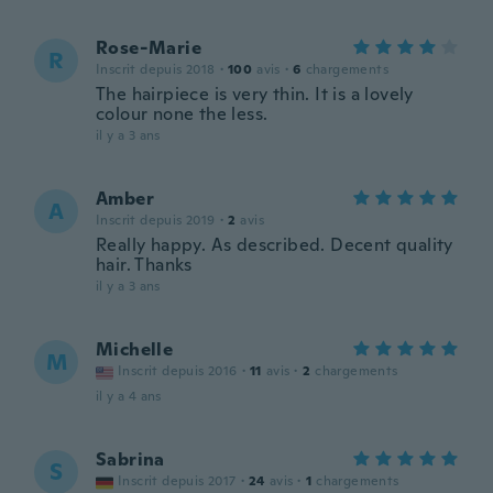
Rose-Marie
R
Inscrit depuis 2018
·
100
avis
·
6
chargements
The hairpiece is very thin. It is a lovely
colour none the less.
il y a 3 ans
Amber
A
Inscrit depuis 2019
·
2
avis
Really happy. As described. Decent quality
hair. Thanks
il y a 3 ans
Michelle
M
Inscrit depuis 2016
·
11
avis
·
2
chargements
il y a 4 ans
Sabrina
S
Inscrit depuis 2017
·
24
avis
·
1
chargements