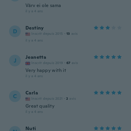
Värv ei ole sama
il y a 4 ans
Destiny
D
Inscrit depuis 2015
·
13
avis
il y a 4 ans
Jeanetta
J
Inscrit depuis 2019
·
67
avis
Very happy with it
il y a 4 ans
Carla
C
Inscrit depuis 2021
·
2
avis
Great quality
il y a 4 ans
Nuti