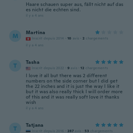
Haare schauen super aus, fällt nicht auf das
es nicht die echten sind.
il y a 4 ans
Martina
M
Inscrit depuis 2014
·
10
avis
·
2
chargements
il y a 4 ans
Tasha
T
Inscrit depuis 2022
·
9
avis
·
12
chargements
I love it all but there was 2 different
numbers on the side corner but I did get
the 22 inches and it is just the way I like it
but it was also really thick I will order more
of this and it was really soft love it thanks
wish
il y a 4 ans
Tatjana
T
Inscrit depuis 2016
·
287
avis
·
53
chargements