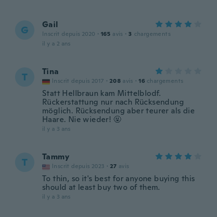
Gail
G
Inscrit depuis 2020
·
165
avis
·
3
chargements
il y a 2 ans
Tina
T
Inscrit depuis 2017
·
208
avis
·
16
chargements
Statt Hellbraun kam Mittelblodf.
Rückerstattung nur nach Rücksendung
möglich. Rücksendung aber teurer als die
Haare. Nie wieder! 🤬
il y a 3 ans
Tammy
T
Inscrit depuis 2023
·
27
avis
To thin, so it's best for anyone buying this
should at least buy two of them.
il y a 3 ans