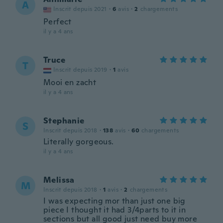
A
Inscrit depuis 2021
·
6
avis
·
2
chargements
Perfect
il y a 4 ans
Truce
T
Inscrit depuis 2019
·
1
avis
Mooi en zacht
il y a 4 ans
Stephanie
S
Inscrit depuis 2018
·
138
avis
·
60
chargements
Literally gorgeous.
il y a 4 ans
Melissa
M
Inscrit depuis 2018
·
1
avis
·
2
chargements
I was expecting mor than just one big
piece I thought it had 3/4parts to it in
sections but all good just need buy more