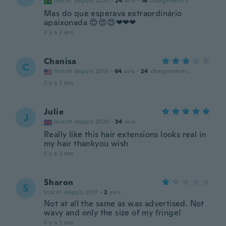
Inscrit depuis 2020
·
24
avis
·
16
chargements
Mas do que esperava extraordinário
apaixonada 😍😍😍❤❤❤
il y a 2 ans
Chanisa
C
Inscrit depuis 2016
·
64
avis
·
24
chargements
il y a 2 ans
Julie
J
Inscrit depuis 2020
·
34
avis
Really like this hair extensions looks real in
my hair thankyou wish
il y a 2 ans
Sharon
S
Inscrit depuis 2017
·
2
avis
Not at all the same as was advertised. Not
wavy and only the size of my fringe!
il y a 2 ans