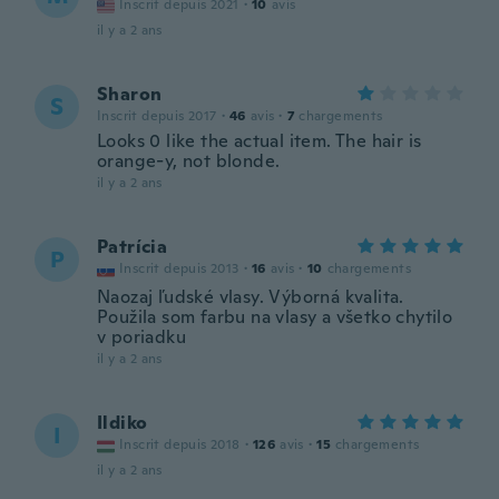
Inscrit depuis 2021
·
10
avis
il y a 2 ans
Sharon
S
Inscrit depuis 2017
·
46
avis
·
7
chargements
Looks 0 like the actual item. The hair is
orange-y, not blonde.
il y a 2 ans
Patrícia
P
Inscrit depuis 2013
·
16
avis
·
10
chargements
Naozaj ľudské vlasy. Výborná kvalita.
Použila som farbu na vlasy a všetko chytilo
v poriadku
il y a 2 ans
Ildiko
I
Inscrit depuis 2018
·
126
avis
·
15
chargements
il y a 2 ans