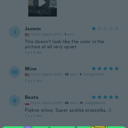
Jasmin
J
Inscrit depuis 2012
·
1
avis
This doesn’t look like the color in the
picture at all very upset
il y a 5 ans
Mina
M
Inscrit depuis 2019
·
32
avis
·
5
chargements
il y a 5 ans
Beata
B
Inscrit depuis 2019
·
62
avis
·
11
chargements
Piękne wlosy. Super szybka przesyłka. :)
il y a 5 ans