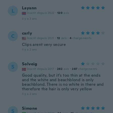
Layann
L
Inscrit depuis 2022
·
120
avis
il y a 2 ans
carly
C
Inscrit depuis 2021
·
12
avis
·
4
chargements
Clips arent very secure
il y a 2 ans
Solveig
S
Inscrit depuis 2017
·
282
avis
·
287
chargements
Good quality, but it's too thin at the ends
and the white and beachblond is only
beachblond. There is no white in there and
therefore the hair is only very yellow
il y a 2 ans
Simone
S