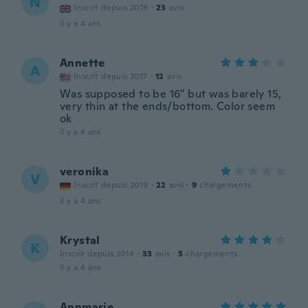
N
Inscrit depuis 2019
·
23
avis
il y a 4 ans
Annette
A
Inscrit depuis 2017
·
12
avis
Was supposed to be 16" but was barely 15,
very thin at the ends/bottom. Color seem
ok
il y a 4 ans
veronika
V
Inscrit depuis 2019
·
22
avis
·
9
chargements
il y a 4 ans
Krystal
K
Inscrit depuis 2014
·
33
avis
·
5
chargements
il y a 4 ans
Annmarie