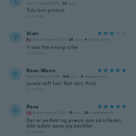
L
Inscrit depuis 2017
·
32
avis
Très bon produit
il y a 3 ans
Vicki
V
Inscrit depuis 2017
·
20
avis
·
4
chargements
It was the wrong color
il y a 3 ans
Rose-Marie
R
Inscrit depuis 2018
·
100
avis
·
6
chargements
Lovely soft hair. Not very thick.
il y a 3 ans
Rana
R
Inscrit depuis 2019
·
13
avis
·
20
chargements
Det er perfekt og præcis som på billedet,
ikke sidste gang jeg bestiller
il y a 3 ans