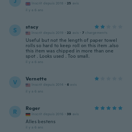
J
Inscrit depuis 2018
·
25
avis
il y a 6 ans
stacy
S
Inscrit depuis 2019
·
22
avis
·
7
chargements
Useful but not the length of paper towel
rolls so hard to keep roll on this item .also
this item was chipped in more than one
spot . Looks used . Too small.
il y a 6 ans
Vernette
V
Inscrit depuis 2014
·
6
avis
il y a 6 ans
Roger
R
Inscrit depuis 2016
·
39
avis
Alles bestens
il y a 6 ans