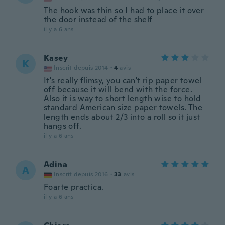
The hook was thin so I had to place it over
the door instead of the shelf
il y a 6 ans
Kasey
K
Inscrit depuis 2014
·
4
avis
It's really flimsy, you can't rip paper towel
off because it will bend with the force.
Also it is way to short length wise to hold
standard American size paper towels. The
length ends about 2/3 into a roll so it just
hangs off.
il y a 6 ans
Adina
A
Inscrit depuis 2016
·
33
avis
Foarte practica.
il y a 6 ans