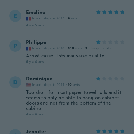
Emeline
E
Inscrit depuis 2017
·
9
avis
il y a 5 ans
Philippe
P
Inscrit depuis 2018
·
180
avis
·
3
chargements
Arrivé cassé. Très mauvaise qualité !
il y a 6 ans
Dominique
D
Inscrit depuis 2014
·
10
avis
Too short for most paper towel rolls and it
seems to only be able to hang on cabinet
doors and not from the bottom of the
cabinet
il y a 6 ans
Jennifer