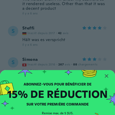
it rendered useless. Other than that it was
a decent product
il y a 6 ans
Steffi
S
Inscrit depuis 2017
·
42
avis
Hält was es verspricht
il y a 6 ans
Simona
S
Inscrit depuis 2016
·
267
avis
·
88
chargements
il y a 6 ans
Anton
A
15% DE RÉDUCTION
Inscrit depuis 2018
·
111
avis
·
1
chargements
il y a 6 ans
SUR VOTRE PREMIÈRE COMMANDE
Fadile
F
Remise max. de 5 $US.