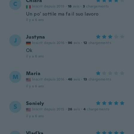
Chiara
C
Inscrit depuis 2019
·
18
avis
·
3
chargements
Un po’ sottile ma fa il suo lavoro
il y a 6 ans
Justyna
J
Inscrit depuis 2016
·
96
avis
·
12
chargements
Ok
il y a 6 ans
Maria
M
Inscrit depuis 2016
·
46
avis
·
13
chargements
il y a 6 ans
Soniely
S
Inscrit depuis 2015
·
26
avis
·
4
chargements
il y a 6 ans
Vlaďka