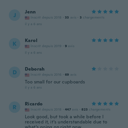
Jenn
J
Inscrit depuis 2018
·
33
avis
·
3
chargements
il y a 6 ans
Karol
K
Inscrit depuis 2019
·
9
avis
il y a 6 ans
Deborah
D
Inscrit depuis 2016
·
69
avis
Too small for our cupboards
il y a 6 ans
Ricardo
R
Inscrit depuis 2018
·
447
avis
·
823
chargements
Look good, but took a while before I
received it, it’s understandable due to
what’s going on right now