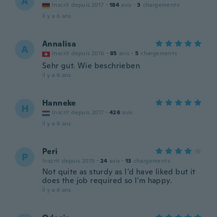
A
Inscrit depuis 2017
·
184
avis
·
3
chargements
il y a 6 ans
Annalisa
A
Inscrit depuis 2016
·
85
avis
·
5
chargements
Sehr gut. Wie beschrieben
il y a 6 ans
Hanneke
H
Inscrit depuis 2017
·
426
avis
il y a 6 ans
Peri
P
Inscrit depuis 2019
·
24
avis
·
13
chargements
Not quite as sturdy as I'd have liked but it
does the job required so I'm happy.
il y a 6 ans