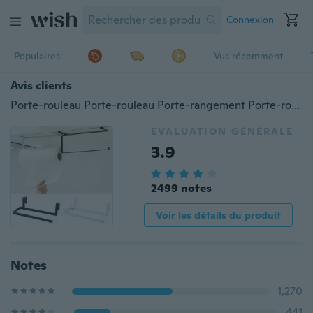
Connexion
Populaires
Vus récemment
Avis clients
Porte-rouleau Porte-rouleau Porte-rangement Porte-rouleau Porte-serviettes de toilette Porte-serviettes Salle de bains
ÉVALUATION GÉNÉRALE
3.9
2499 notes
Voir les détails du produit
Notes
1,270
441