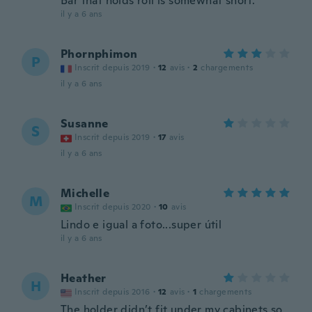
Bar that holds roll is somewhat short.
il y a 6 ans
Phornphimon
P
Inscrit depuis 2019
·
12
avis
·
2
chargements
il y a 6 ans
Susanne
S
Inscrit depuis 2019
·
17
avis
il y a 6 ans
Michelle
M
Inscrit depuis 2020
·
10
avis
Lindo e igual a foto...super útil
il y a 6 ans
Heather
H
Inscrit depuis 2016
·
12
avis
·
1
chargements
The holder didn’t fit under my cabinets so