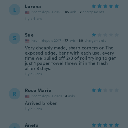
Lorena
L
Inscrit depuis 2018
·
45
avis
·
7
chargements
il y a 6 ans
Sue
S
Inscrit depuis 2017
·
77
avis
·
30
chargements
Very cheaply made, sharp corners on The
exposed edge, bent with each use, every
time we pulled off 2/3 of roll trying to get
just 1 paper towel threw it in the trash
after 3 days..
il y a 6 ans
Rose Marie
R
Inscrit depuis 2020
·
4
avis
Arrived broken
il y a 6 ans
Aneta