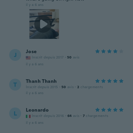
il y a 6 ans
Jose
J
Inscrit depuis 2017
·
50
avis
il y a 6 ans
Thanh Thanh
T
Inscrit depuis 2015
·
50
avis
·
2
chargements
il y a 6 ans
Leonardo
L
Inscrit depuis 2016
·
64
avis
·
7
chargements
il y a 6 ans