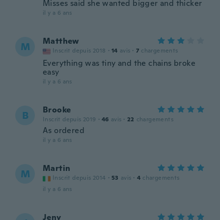
Misses said she wanted bigger and thicker
il y a 6 ans
Matthew
M
Inscrit depuis 2018
·
14
avis
·
7
chargements
Everything was tiny and the chains broke
easy
il y a 6 ans
Brooke
B
Inscrit depuis 2019
·
46
avis
·
22
chargements
As ordered
il y a 6 ans
Martin
M
Inscrit depuis 2014
·
53
avis
·
4
chargements
il y a 6 ans
Jeny