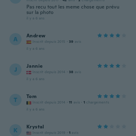
Inscrit depuis 2017
·
42
avis
·
2
chargements
Pas recu tout les meme chose que prévu
sur la photo
il y a 6 ans
Andrew
A
Inscrit depuis 2015
·
39
avis
il y a 6 ans
Jannie
J
Inscrit depuis 2014
·
38
avis
il y a 6 ans
Tom
T
Inscrit depuis 2014
·
11
avis
·
1
chargements
il y a 6 ans
Krystal
K
Inscrit depuis 2019
·
1
avis