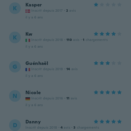
Kasper
K
Inscrit depuis 2017
·
2
avis
il y a 6 ans
Kw
K
Inscrit depuis 2018
·
110
avis
·
1
chargements
il y a 6 ans
Guénhaël
G
Inscrit depuis 2018
·
14
avis
il y a 6 ans
Nicole
N
Inscrit depuis 2016
·
11
avis
il y a 6 ans
Danny
D
Inscrit depuis 2018
·
4
avis
·
3
chargements