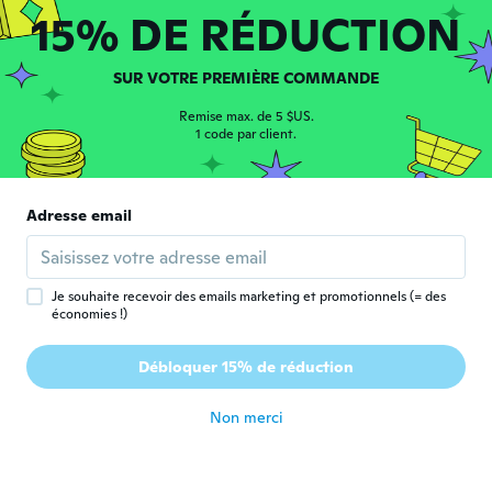
il y a 6 ans
15% DE RÉDUCTION
Fabio
F
SUR VOTRE PREMIÈRE COMMANDE
Inscrit depuis 2018
·
8
avis
Deludente nella qualità dei prodotti e
Remise max. de 5 $US.
l'imballaggio che è stato tutt'altro che
1 code par client.
riservato
il y a 6 ans
Adresse email
Duriez
D
Inscrit depuis 2017
·
2
avis
il y a 6 ans
Je souhaite recevoir des emails marketing et promotionnels (= des
économies !)
Robert
R
Débloquer 15% de réduction
Inscrit depuis 2018
·
30
avis
·
7
chargements
il y a 6 ans
Non merci
Ryan
R
Inscrit depuis 2018
·
5
avis
·
1
chargements