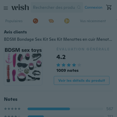
Connexion
Populaires
Vus récemment
Avis clients
BDSM Bondage Sex Kit Sex Kit Menottes en cuir Menottes Fetish Adult Restraints Bondage Vibrateur Sex Toys for Women Slave Game
ÉVALUATION GÉNÉRALE
4.2
1009 notes
Voir les détails du produit
Notes
567
212