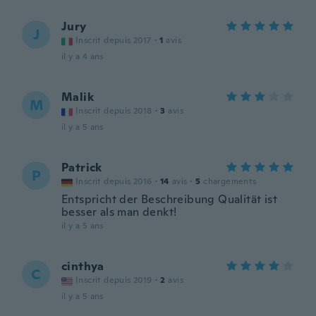
Jury
J
Inscrit depuis 2017
·
1
avis
il y a 4 ans
Malik
M
Inscrit depuis 2018
·
3
avis
il y a 5 ans
Patrick
P
Inscrit depuis 2016
·
14
avis
·
5
chargements
Entspricht der Beschreibung Qualität ist
besser als man denkt!
il y a 5 ans
cinthya
C
Inscrit depuis 2019
·
2
avis
il y a 5 ans