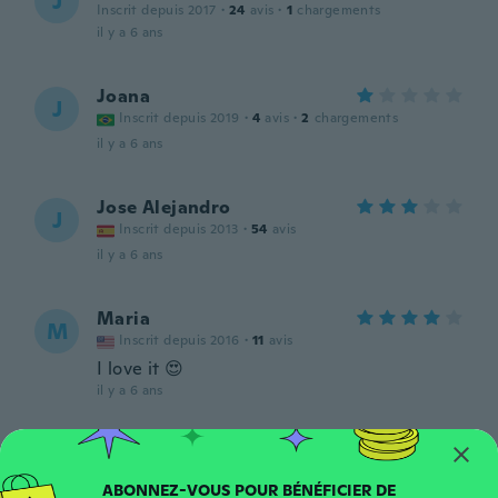
J
Inscrit depuis 2017
·
24
avis
·
1
chargements
il y a 6 ans
Joana
J
Inscrit depuis 2019
·
4
avis
·
2
chargements
il y a 6 ans
Jose Alejandro
J
Inscrit depuis 2013
·
54
avis
il y a 6 ans
Maria
M
Inscrit depuis 2016
·
11
avis
I love it 😍
il y a 6 ans
Michaela
M
Inscrit depuis 2014
·
10
avis