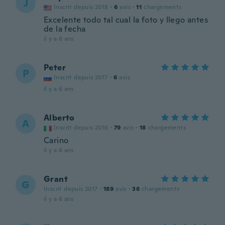
J
Inscrit depuis 2018
·
6
avis
·
11
chargements
Excelente todo tal cual la foto y llego antes
de la fecha
il y a 6 ans
Peter
P
Inscrit depuis 2017
·
6
avis
il y a 6 ans
Alberto
A
Inscrit depuis 2016
·
79
avis
·
18
chargements
Carino
il y a 6 ans
Grant
G
Inscrit depuis 2017
·
189
avis
·
36
chargements
il y a 6 ans