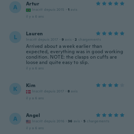
Artur
A
Inscrit depuis 2015
·
1
avis
il y a 6 ans
Lauren
L
Inscrit depuis 2017
·
9
avis
·
2
chargements
Arrived about a week earlier than
expected, everything was in good working
condition. NOTE: the clasps on cuffs are
loose and quite easy to slip.
il y a 6 ans
Kim
K
Inscrit depuis 2017
·
8
avis
il y a 6 ans
Angel
A
Inscrit depuis 2016
·
36
avis
·
5
chargements
il y a 6 ans