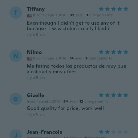
Tiffany
T
Inscrit depuis 2016
·
32
avis
·
3
chargements
Even though I didn't get to use any of it
because it was stolen i really liked it
il y a 5 ans
Nilmo
N
Inscrit depuis 2016
·
14
avis
·
9
chargements
Me fasino todos los productos de muy bue
a calidad y muy utiles
il y a 5 ans
Gizelle
G
Inscrit depuis 2013
·
24
avis
·
12
chargements
Good quality for price, work well
il y a 5 ans
Jean-Francois
J