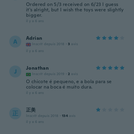
Ordered on 5/3 received on 6/23 I guess
it's alright, but I wish the toys were slightly
bigger.
il y a 6 ans
Adrian
A
Inscrit depuis 2018
·
3
avis
il y a 6 ans
Jonathan
J
Inscrit depuis 2019
·
2
avis
O chicote é pequeno, e a bola para se
colocar na boca é muito dura.
il y a 6 ans
正美
正
Inscrit depuis 2018
·
134
avis
il y a 6 ans