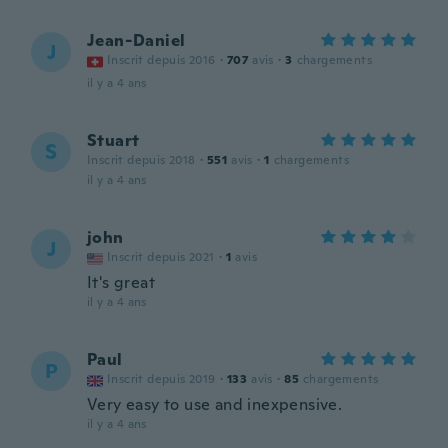
Jean-Daniel
J
Inscrit depuis 2016
·
707
avis
·
3
chargements
il y a 4 ans
Stuart
S
Inscrit depuis 2018
·
551
avis
·
1
chargements
il y a 4 ans
john
J
Inscrit depuis 2021
·
1
avis
It's great
il y a 4 ans
Paul
P
Inscrit depuis 2019
·
133
avis
·
85
chargements
Very easy to use and inexpensive.
il y a 4 ans