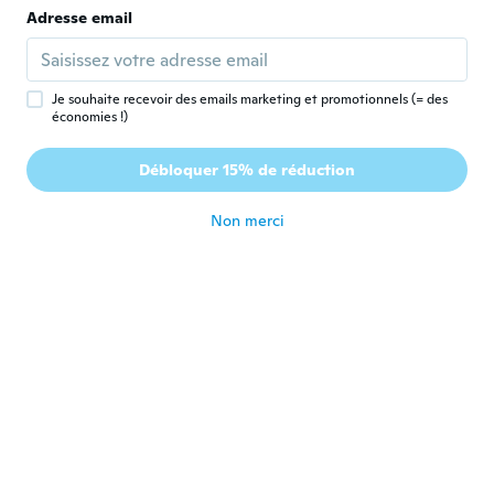
Adresse email
Inseon
I
Inscrit depuis 2021
·
2
avis
·
3
chargements
Good
il y a 5 ans
Je souhaite recevoir des emails marketing et promotionnels (= des
économies !)
Gheorghe
G
Débloquer 15% de réduction
Inscrit depuis 2018
·
228
avis
·
3
chargements
il y a 5 ans
Non merci
Antonio
A
Inscrit depuis 2021
·
9
avis
il y a 5 ans
우동
우
Inscrit depuis 2021
·
103
avis
il y a 5 ans
Turan
T