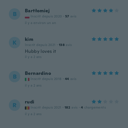
Bartłomiej
B
Inscrit depuis 2020
·
57
avis
il y a environ un an
kim
K
Inscrit depuis 2021
·
138
avis
Hubby loves it
il y a 2 ans
Bernardino
B
Inscrit depuis 2018
·
44
avis
il y a 2 ans
rudi
R
Inscrit depuis 2021
·
182
avis
·
4
chargements
il y a 2 ans