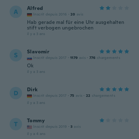
Alfred
A
Inscrit depuis 2016
·
20
avis
Hab gerade mal für eine Uhr ausgehalten
stift verbogen ungebrochen
il y a 3 ans
Slavomír
S
Inscrit depuis 2017
·
1179
avis
·
776
chargements
Ok
il y a 3 ans
Dirk
D
Inscrit depuis 2017
·
75
avis
·
22
chargements
il y a 3 ans
Tommy
T
Inscrit depuis 2019
·
3
avis
il y a 4 ans