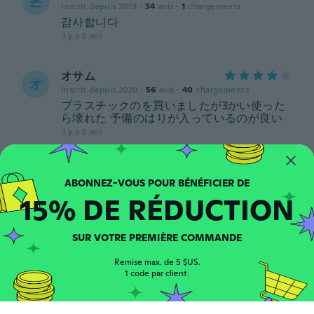
은
Inscrit depuis 2019
·
34
avis
·
1
chargements
감사합니다
il y a 5 ans
オサム
オ
Inscrit depuis 2020
·
56
avis
·
40
chargements
プラスチックのを買いましたが3かい使った
ら壊れた 予備のはりが入っているのが良い
il y a 5 ans
Ulrich W.
U
Inscrit depuis 2020
·
37
avis
·
16
chargements
15% DE RÉDUCTION
Gute Qualität. Wie beschrieben 👍🏻
il y a 5 ans
SUR VOTRE PREMIÈRE COMMANDE
Rocco
R
Remise max. de 5 $US.
Inscrit depuis 2016
·
84
avis
1 code par client.
il y a 5 ans