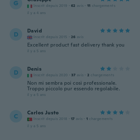
G
Inscrit depuis 2019
·
62
avis
·
11
chargements
il y a 4 ans
David
D
Inscrit depuis 2015
·
26
avis
Excellent product fast delivery thank you
il y a 5 ans
Denis
D
Inscrit depuis 2020
·
37
avis
·
2
chargements
Non mi sembra poi così professionale.
Troppo piccolo pur essendo regolabile.
il y a 5 ans
Carlos Justo
C
Inscrit depuis 2018
·
17
avis
·
1
chargements
il y a 5 ans