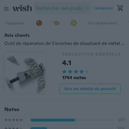
Connexion
Populaires
Vus récemment
Avis clients
Outil de réparation de 3 broches de dissolvant de métal réglable de goupille de lien de bande de montre professionnelle
ÉVALUATION GÉNÉRALE
4.1
1744 notes
Voir les détails du produit
Notes
917
356