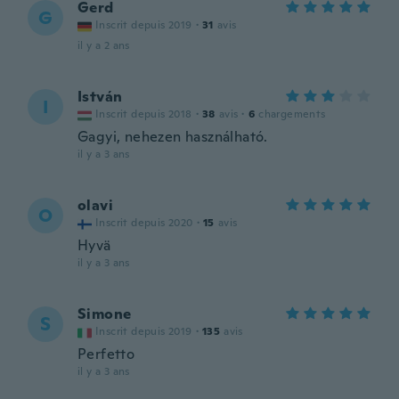
Gerd
G
Inscrit depuis 2019
·
31
avis
il y a 2 ans
István
I
Inscrit depuis 2018
·
38
avis
·
6
chargements
Gagyi, nehezen használható.
il y a 3 ans
olavi
O
Inscrit depuis 2020
·
15
avis
Hyvä
il y a 3 ans
Simone
S
Inscrit depuis 2019
·
135
avis
Perfetto
il y a 3 ans