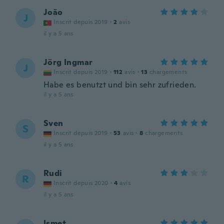
João
J
Inscrit depuis 2019
·
2
avis
il y a 5 ans
Jörg Ingmar
J
Inscrit depuis 2019
·
112
avis
·
13
chargements
Habe es benutzt und bin sehr zufrieden.
il y a 5 ans
Sven
S
Inscrit depuis 2019
·
53
avis
·
8
chargements
il y a 5 ans
Rudi
R
Inscrit depuis 2020
·
4
avis
il y a 5 ans
Ismet