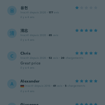
용헌
용
Inscrit depuis 2020
·
177
avis
il y a 4 ans
清志
清
Inscrit depuis 2020
·
65
avis
il y a 4 ans
Chris
C
Inscrit depuis 2020
·
52
avis
·
20
chargements
Great price
il y a 4 ans
Alexander
A
Inscrit depuis 2016
·
61
avis
·
5
chargements
il y a 4 ans
Giuseppe