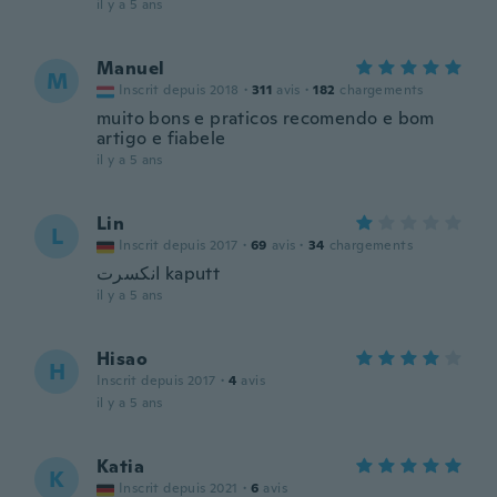
il y a 5 ans
Manuel
M
Inscrit depuis 2018
·
311
avis
·
182
chargements
muito bons e praticos recomendo e bom
artigo e fiabele
il y a 5 ans
Lin
L
Inscrit depuis 2017
·
69
avis
·
34
chargements
انكسرت kaputt
il y a 5 ans
Hisao
H
Inscrit depuis 2017
·
4
avis
il y a 5 ans
Katia
K
Inscrit depuis 2021
·
6
avis