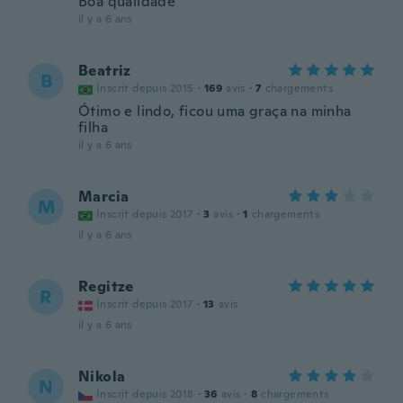
Boa qualidade
il y a 6 ans
Beatriz
B
Inscrit depuis 2015
·
169
avis
·
7
chargements
Ótimo e lindo, ficou uma graça na minha
filha
il y a 6 ans
Marcia
M
Inscrit depuis 2017
·
3
avis
·
1
chargements
il y a 6 ans
Regitze
R
Inscrit depuis 2017
·
13
avis
il y a 6 ans
Nikola
N
Inscrit depuis 2018
·
36
avis
·
8
chargements