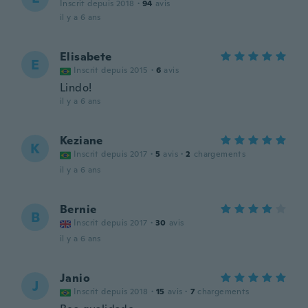
Inscrit depuis 2018
·
94
avis
il y a 6 ans
Elisabete
E
Inscrit depuis 2015
·
6
avis
Lindo!
il y a 6 ans
Keziane
K
Inscrit depuis 2017
·
5
avis
·
2
chargements
il y a 6 ans
Bernie
B
Inscrit depuis 2017
·
30
avis
il y a 6 ans
Janio
J
Inscrit depuis 2018
·
15
avis
·
7
chargements