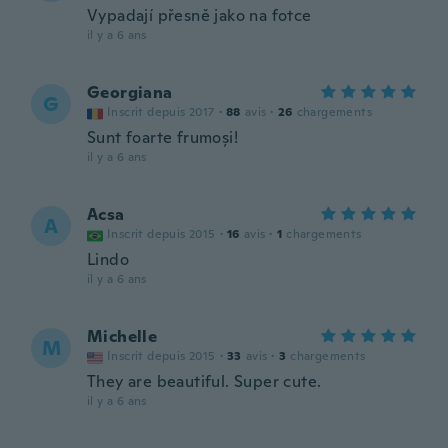
Vypadají přesně jako na fotce
il y a 6 ans
Georgiana
G
Inscrit depuis 2017
·
88
avis
·
26
chargements
Sunt foarte frumoși!
il y a 6 ans
Acsa
A
Inscrit depuis 2015
·
16
avis
·
1
chargements
Lindo
il y a 6 ans
Michelle
M
Inscrit depuis 2015
·
33
avis
·
3
chargements
They are beautiful. Super cute.
il y a 6 ans