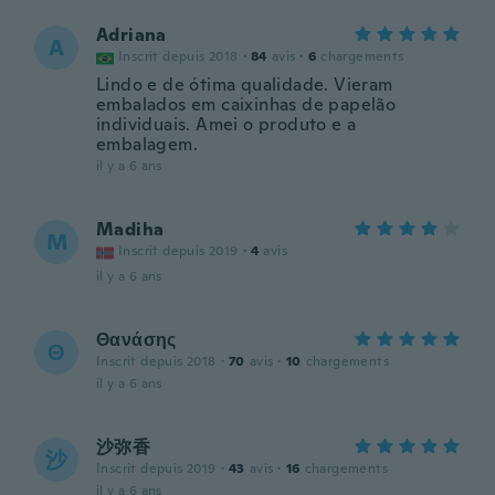
Adriana
A
Inscrit depuis 2018
·
84
avis
·
6
chargements
Lindo e de ótima qualidade. Vieram
embalados em caixinhas de papelão
individuais. Amei o produto e a
embalagem.
il y a 6 ans
Madiha
M
Inscrit depuis 2019
·
4
avis
il y a 6 ans
Θανάσης
Θ
Inscrit depuis 2018
·
70
avis
·
10
chargements
il y a 6 ans
沙弥香
沙
Inscrit depuis 2019
·
43
avis
·
16
chargements
il y a 6 ans