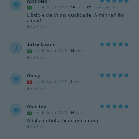
Marcelo
M
Inscrit depuis 2019
·
30
avis
·
22
chargements
Libdo e de ótima qualidade! A minha filha
amou!
il y a 6 ans
Júlio Cezar
J
Inscrit depuis 2019
·
68
avis
il y a 6 ans
Mary
M
Inscrit depuis 2015
·
2
avis
il y a 6 ans
Marilda
M
Inscrit depuis 2019
·
14
avis
Minha netinha ficou encantara
il y a 6 ans