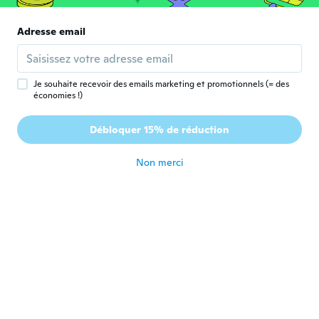
Adresse email
ANA
A
Inscrit depuis 2018
·
53
avis
·
1
chargements
No es muy firme
il y a 6 ans
Je souhaite recevoir des emails marketing et promotionnels (= des
économies !)
Salli
S
Débloquer 15% de réduction
Inscrit depuis 2017
·
21
avis
il y a 6 ans
Non merci
ごんた
ご
Inscrit depuis 2016
·
72
avis
il y a 6 ans
Claire
C
Inscrit depuis 2019
·
173
avis
il y a 6 ans