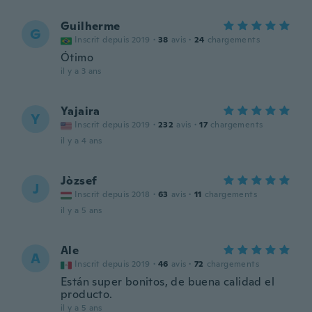
Guilherme
G
Inscrit depuis 2019
·
38
avis
·
24
chargements
Ótimo
il y a 3 ans
Yajaira
Y
Inscrit depuis 2019
·
232
avis
·
17
chargements
il y a 4 ans
Jòzsef
J
Inscrit depuis 2018
·
63
avis
·
11
chargements
il y a 5 ans
Ale
A
Inscrit depuis 2019
·
46
avis
·
72
chargements
Están super bonitos, de buena calidad el
producto.
il y a 5 ans