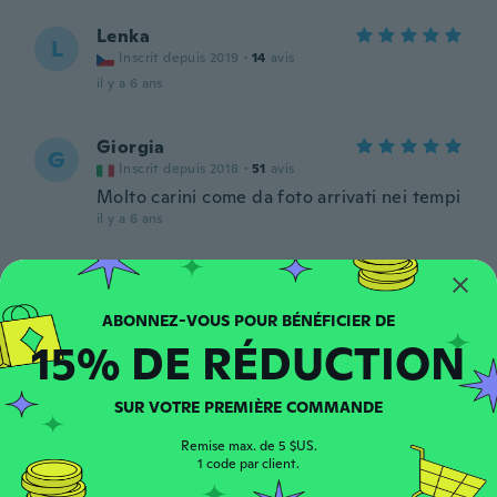
Lenka
L
Inscrit depuis 2019
·
14
avis
il y a 6 ans
Giorgia
G
Inscrit depuis 2018
·
51
avis
Molto carini come da foto arrivati nei tempi
il y a 6 ans
Hellen
H
Inscrit depuis 2018
·
21
avis
·
8
chargements
Lindo, minha filha amou.
15% DE RÉDUCTION
il y a 6 ans
SUR VOTRE PREMIÈRE COMMANDE
Viviana
V
Inscrit depuis 2017
·
45
avis
Remise max. de 5 $US.
Llego bien, ahora hay que probarlo
1 code par client.
il y a 6 ans