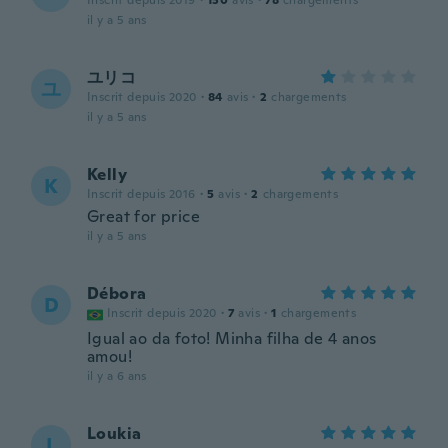
Inscrit depuis 2019
·
130
avis
·
78
chargements
il y a 5 ans
ユリコ
ユ
Inscrit depuis 2020
·
84
avis
·
2
chargements
il y a 5 ans
Kelly
K
Inscrit depuis 2016
·
5
avis
·
2
chargements
Great for price
il y a 5 ans
Débora
D
Inscrit depuis 2020
·
7
avis
·
1
chargements
Igual ao da foto! Minha filha de 4 anos
amou!
il y a 6 ans
Loukia
L