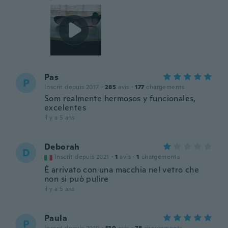
Pas
P
Inscrit depuis 2017
·
285
avis
·
177
chargements
Som realmente hermosos y funcionales,
excelentes
il y a 5 ans
Deborah
D
Inscrit depuis 2021
·
1
avis
·
1
chargements
È arrivato con una macchia nel vetro che
non si può pulire
il y a 5 ans
Paula
P