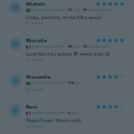
Michele
M
Inscrit depuis 2018
·
27
avis
·
18
chargements
Lindo, perfeito, minha filha amou!
il y a 6 ans
Murielle
M
Inscrit depuis 2018
·
64
avis
·
15
chargements
Lunettes très sympa 😎 merci wish 😊
il y a 6 ans
Alexandre
A
Inscrit depuis 2018
·
179
avis
il y a 6 ans
Boss
B
Inscrit depuis 2018
·
9
avis
Magnifique ! Merci wish
il y a 6 ans