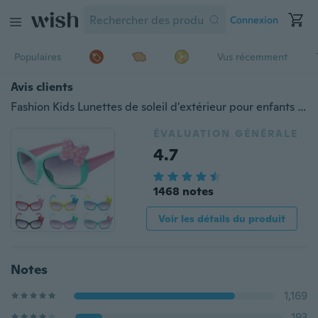
Connexion
Populaires
Vus récemment
Avis clients
Fashion Kids Lunettes de soleil d'extérieur pour enfants Lunettes de soleil avec nœud papillon mignon Lunettes de soleil UV
ÉVALUATION GÉNÉRALE
4.7
1468 notes
Voir les détails du produit
Notes
1,169
193