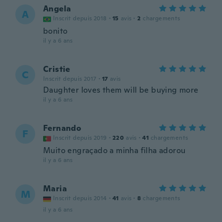
Angela
A
Inscrit depuis 2018
·
15
avis
·
2
chargements
bonito
il y a 6 ans
Cristie
C
Inscrit depuis 2017
·
17
avis
Daughter loves them will be buying more
il y a 6 ans
Fernando
F
Inscrit depuis 2019
·
220
avis
·
41
chargements
Muito engraçado a minha filha adorou
il y a 6 ans
Maria
M
Inscrit depuis 2014
·
41
avis
·
8
chargements
il y a 6 ans