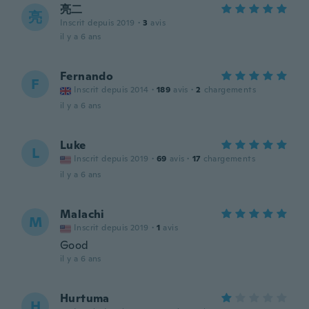
亮二
亮
Inscrit depuis 2019
·
3
avis
il y a 6 ans
Fernando
F
Inscrit depuis 2014
·
189
avis
·
2
chargements
il y a 6 ans
Luke
L
Inscrit depuis 2019
·
69
avis
·
17
chargements
il y a 6 ans
Malachi
M
Inscrit depuis 2019
·
1
avis
Good
il y a 6 ans
Hurtuma
H