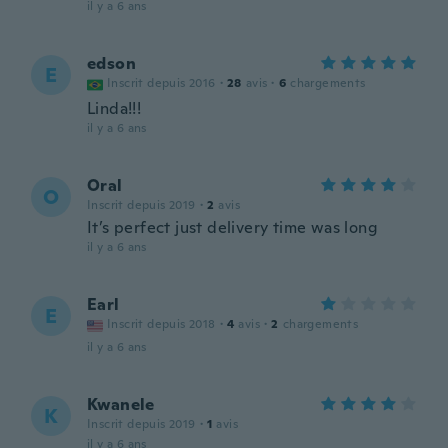
il y a 6 ans
edson
E
Inscrit depuis 2016
·
28
avis
·
6
chargements
Linda!!!
il y a 6 ans
Oral
O
Inscrit depuis 2019
·
2
avis
It’s perfect just delivery time was long
il y a 6 ans
Earl
E
Inscrit depuis 2018
·
4
avis
·
2
chargements
il y a 6 ans
Kwanele
K
Inscrit depuis 2019
·
1
avis
il y a 6 ans