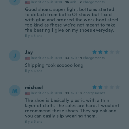
Inscrit depuis 2018
·
16
avis
·
2
chargements
Good shoes, super light, bottoms started
to detach from botto Of show but fixed
with glue and ordered the work boot steel
toe kind as fhese we’re not meant to take
the beating I give on my shoes everyday.
il y a 5 ans
Jay
J
Inscrit depuis 2019
·
23
avis
·
1
chargements
Shipping took sooooo long
il y a 6 ans
michael
M
Inscrit depuis 2018
·
22
avis
·
5
chargements
The shoe is basically plastic with a thin
layer of cloth. The soles are hard. I wouldnt
recommend these shoes. They squeak and
you can easily slip wearing them.
il y a 6 ans