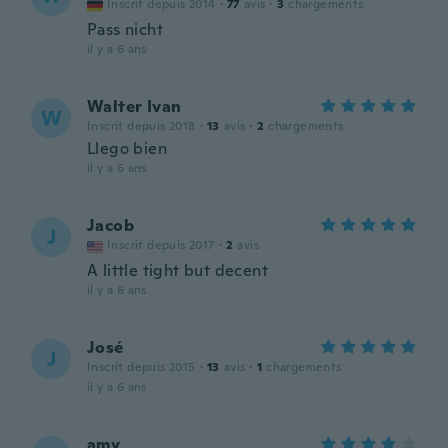
Inscrit depuis 2014
·
77
avis
·
3
chargements
Pass nicht
il y a 6 ans
Walter Ivan
W
Inscrit depuis 2018
·
13
avis
·
2
chargements
Llego bien
il y a 6 ans
Jacob
J
Inscrit depuis 2017
·
2
avis
A little tight but decent
il y a 6 ans
José
J
Inscrit depuis 2015
·
13
avis
·
1
chargements
il y a 6 ans
amy