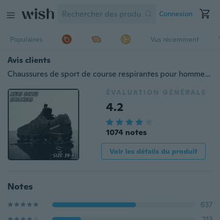
Connexion
Populaires
Vus récemment
Avis clients
Chaussures de sport de course respirantes pour hommes, loisirs Chaussures à lacets de loisirs EUR 39-45_WU
ÉVALUATION GÉNÉRALE
4.2
1074 notes
Voir les détails du produit
Notes
637
213