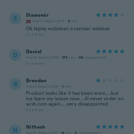
Slawomir
S
Inscrit depuis 2019
·
3
avis
Ok.lepiej wybierać o rozmiar wieksze
il y a 6 ans
Daniel
D
Inscrit depuis 2018
·
172
avis
·
46
chargements
il y a 6 ans
Brendan
B
Inscrit depuis 2019
·
1
avis
Product looks like it has been worn....but
ive learn my lesson now....ill never order on
wish.com again.....very disappointed
il y a 6 ans
Nithesh
N
Inscrit depuis 2017
·
6
avis
·
2
chargements