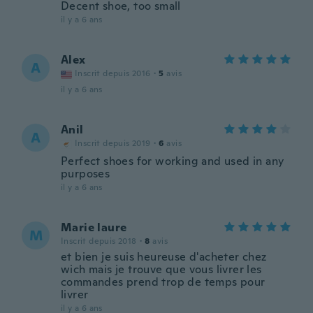
Decent shoe, too small
il y a 6 ans
Alex
A
Inscrit depuis 2016
·
5
avis
il y a 6 ans
Anil
A
Inscrit depuis 2019
·
6
avis
Perfect shoes for working and used in any
purposes
il y a 6 ans
Marie laure
M
Inscrit depuis 2018
·
8
avis
et bien je suis heureuse d'acheter chez
wich mais je trouve que vous livrer les
commandes prend trop de temps pour
livrer
il y a 6 ans