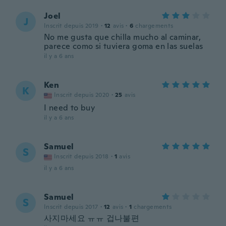
Joel
J
Inscrit depuis 2019
·
12
avis
·
6
chargements
No me gusta que chilla mucho al caminar,
parece como si tuviera goma en las suelas
il y a 6 ans
Ken
K
Inscrit depuis 2020
·
25
avis
I need to buy
il y a 6 ans
Samuel
S
Inscrit depuis 2018
·
1
avis
il y a 6 ans
Samuel
S
Inscrit depuis 2017
·
12
avis
·
1
chargements
사지마세요 ㅠㅠ 겁나불편