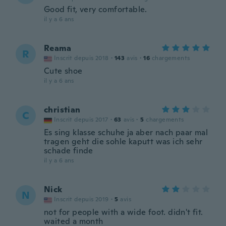
Good fit, very comfortable.
il y a 6 ans
Reama
R
Inscrit depuis 2018
·
143
avis
·
16
chargements
Cute shoe
il y a 6 ans
christian
C
Inscrit depuis 2017
·
63
avis
·
5
chargements
Es sing klasse schuhe ja aber nach paar mal
tragen geht die sohle kaputt was ich sehr
schade finde
il y a 6 ans
Nick
N
Inscrit depuis 2019
·
5
avis
not for people with a wide foot. didn't fit.
waited a month