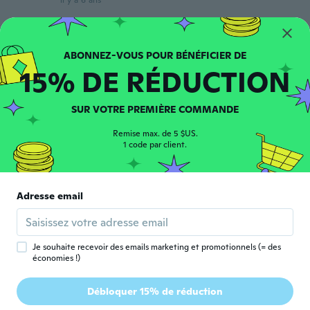
il y a 6 ans
Inscrit depuis 2016
·
7
avis
·
8
chargements
Produto muito bom, pena que ficou um
15% DE RÉDUCTION
pouquinho grande ... Acho que na
numeração do Brasil seria um número maior
... Mas mesmo assim usarei!
SUR VOTRE PREMIÈRE COMMANDE
il y a 6 ans
Remise max. de 5 $US.
1 code par client.
보훈
보
Inscrit depuis 2019
·
15
avis
·
1
chargements
좋아요 예쁜 신발 ㅎㅎㅎ
Adresse email
il y a 6 ans
ERICK
E
Je souhaite recevoir des emails marketing et promotionnels (= des
Inscrit depuis 2016
·
5
avis
·
3
chargements
économies !)
Es un artículo que se ve de. Muy buena
calidad me gusta los acabados que tiene,
Débloquer 15% de réduction
muy recistente y elegante