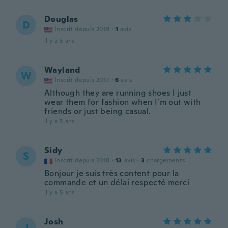
Douglas
D
Inscrit depuis 2019
·
1
avis
il y a 5 ans
Wayland
W
Inscrit depuis 2017
·
6
avis
Although they are running shoes I just
wear them for fashion when I’m out with
friends or just being casual.
il y a 5 ans
Sidy
S
Inscrit depuis 2018
·
13
avis
·
3
chargements
Bonjour je suis très content pour la
commande et un délai respecté merci
il y a 5 ans
Josh
J