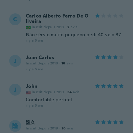
Carlos Alberto Ferro De O
C
liveira
Inscrit depuis 2018
·
2
avis
Não sérvio muito pequeno pedi 40 veio 37
il y a 6 ans
Juan Carlos
J
Inscrit depuis 2018
·
16
avis
il y a 6 ans
John
J
Inscrit depuis 2019
·
34
avis
Comfortable perfect
il y a 6 ans
隆久
隆
Inscrit depuis 2019
·
95
avis