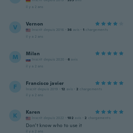
Inscrit depuis 2019
·
335
avis
il y a 2 ans
Vernon
V
Inscrit depuis 2016
·
36
avis
·
1
chargements
il y a 2 ans
Milan
M
Inscrit depuis 2020
·
6
avis
il y a 2 ans
Francisco javier
F
Inscrit depuis 2019
·
12
avis
·
2
chargements
il y a 2 ans
Karen
K
Inscrit depuis 2022
·
102
avis
·
2
chargements
Don’t know who to use it
il y a 2 ans