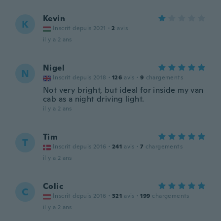
Kevin
K
Inscrit depuis 2021
·
2
avis
il y a 2 ans
Nigel
N
Inscrit depuis 2018
·
126
avis
·
9
chargements
Not very bright, but ideal for inside my van
cab as a night driving light.
il y a 2 ans
Tim
T
Inscrit depuis 2016
·
241
avis
·
7
chargements
il y a 2 ans
Colic
C
Inscrit depuis 2016
·
321
avis
·
199
chargements
il y a 2 ans