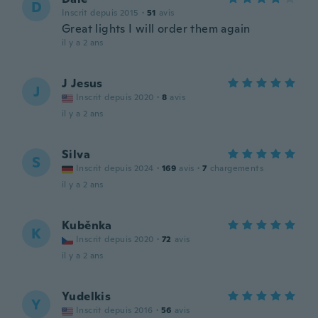
D
Inscrit depuis 2015
·
51
avis
Great lights I will order them again
il y a 2 ans
J Jesus
J
Inscrit depuis 2020
·
8
avis
il y a 2 ans
Silva
S
Inscrit depuis 2024
·
169
avis
·
7
chargements
il y a 2 ans
Kuběnka
K
Inscrit depuis 2020
·
72
avis
il y a 2 ans
Yudelkis
Y
Inscrit depuis 2016
·
56
avis