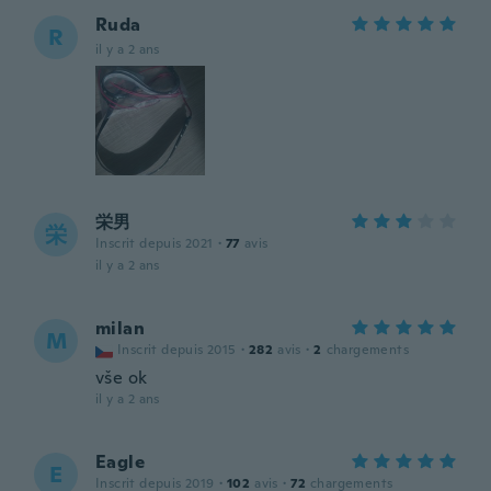
Ruda
R
il y a 2 ans
栄男
栄
Inscrit depuis 2021
·
77
avis
il y a 2 ans
milan
M
Inscrit depuis 2015
·
282
avis
·
2
chargements
vše ok
il y a 2 ans
Eagle
E
Inscrit depuis 2019
·
102
avis
·
72
chargements