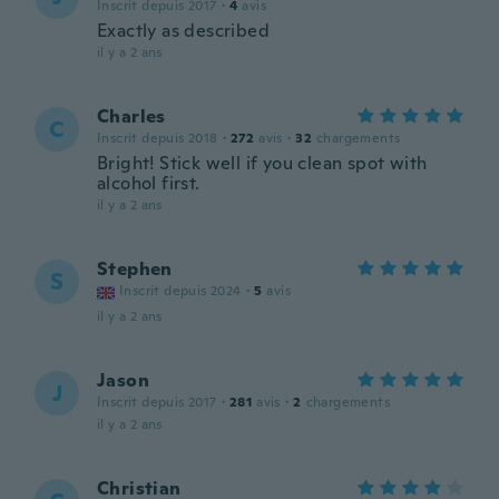
Inscrit depuis 2017
·
4
avis
Exactly as described
il y a 2 ans
Charles
C
Inscrit depuis 2018
·
272
avis
·
32
chargements
Bright! Stick well if you clean spot with
alcohol first.
il y a 2 ans
Stephen
S
Inscrit depuis 2024
·
5
avis
il y a 2 ans
Jason
J
Inscrit depuis 2017
·
281
avis
·
2
chargements
il y a 2 ans
Christian