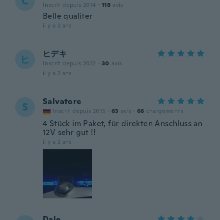
C
Inscrit depuis 2014
·
118
avis
Belle qualiter
il y a 2 ans
ヒデキ
ヒ
Inscrit depuis 2022
·
30
avis
il y a 2 ans
Salvatore
S
Inscrit depuis 2015
·
63
avis
·
66
chargements
4 Stück im Paket, für direkten Anschluss an
12V sehr gut !!
il y a 2 ans
Dale