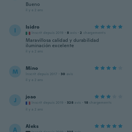
Bueno
il y a 2 ans
Isidro
I
Inscrit depuis 2019
·
8
avis
·
2
chargements
Maravillosa calidad y durabilidad
iluminación excelente
il y a 2 ans
Mino
M
Inscrit depuis 2017
·
30
avis
il y a 2 ans
joao
J
Inscrit depuis 2019
·
328
avis
·
18
chargements
il y a 2 ans
Aleks
A