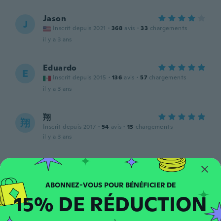
Jason
J
Inscrit depuis 2021
·
368
avis
·
33
chargements
il y a 3 ans
Eduardo
E
Inscrit depuis 2015
·
136
avis
·
57
chargements
il y a 3 ans
翔
翔
Inscrit depuis 2017
·
54
avis
·
13
chargements
il y a 3 ans
ahmad
A
Inscrit depuis 2017
·
18
avis
·
4
chargements
..
15% DE RÉDUCTION
il y a 3 ans