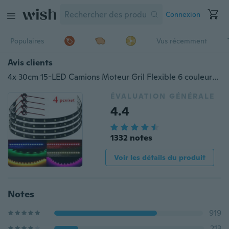
Connexion
Populaires
Vus récemment
Avis clients
4x 30cm 15-LED Camions Moteur Gril Flexible 6 couleurs Bandes lumineuses étanches
ÉVALUATION GÉNÉRALE
4.4
1332 notes
Voir les détails du produit
Notes
919
213