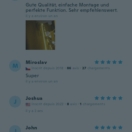
Gute Qualität, einfache Montage und
perfekte Funktion. Sehr empfehlenswert.
il y a environ un an
Miroslav
M
Inscrit depuis 2018
·
86
avis
·
27
chargements
Super
il y a environ un an
Joshua
J
Inscrit depuis 2022
·
8
avis
·
1
chargements
il y a 2 ans
John
J