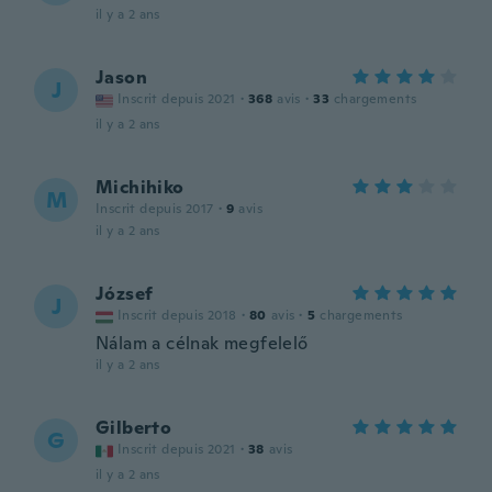
il y a 2 ans
Jason
J
Inscrit depuis 2021
·
368
avis
·
33
chargements
il y a 2 ans
Michihiko
M
Inscrit depuis 2017
·
9
avis
il y a 2 ans
József
J
Inscrit depuis 2018
·
80
avis
·
5
chargements
Nálam a célnak megfelelő
il y a 2 ans
Gilberto
G
Inscrit depuis 2021
·
38
avis
il y a 2 ans