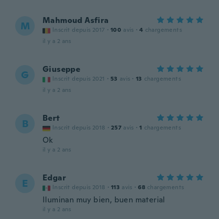
Mahmoud Asfira
M
Inscrit depuis 2017
·
100
avis
·
4
chargements
il y a 2 ans
Giuseppe
G
Inscrit depuis 2021
·
53
avis
·
13
chargements
il y a 2 ans
Bert
B
Inscrit depuis 2018
·
257
avis
·
1
chargements
Ok
il y a 2 ans
Edgar
E
Inscrit depuis 2018
·
113
avis
·
68
chargements
Iluminan muy bien, buen material
il y a 2 ans