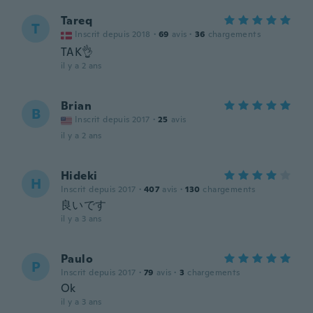
Tareq
T
Inscrit depuis 2018
·
69
avis
·
36
chargements
TAK👌
il y a 2 ans
Brian
B
Inscrit depuis 2017
·
25
avis
il y a 2 ans
Hideki
H
Inscrit depuis 2017
·
407
avis
·
130
chargements
良いです
il y a 3 ans
Paulo
P
Inscrit depuis 2017
·
79
avis
·
3
chargements
Ok
il y a 3 ans