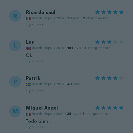
Ricardo saul
R
Inscrit depuis 2014
·
38
avis
·
2
chargements
il y a 3 ans
Les
L
Inscrit depuis 2018
·
194
avis
·
4
chargements
Ok
il y a 3 ans
Patrik
P
Inscrit depuis 2016
·
40
avis
il y a 3 ans
Miguel Angel
M
Inscrit depuis 2021
·
23
avis
·
7
chargements
Todo bien..
il y a 3 ans