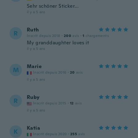
Sehr schöner Sticker...
il y a 5 ans
Ruth
R
Inscrit depuis 2018
·
200
avis
·
1
chargements
My granddaughter loves it
il y a 5 ans
Marie
M
Inscrit depuis 2016
·
20
avis
il y a 5 ans
Ruby
R
Inscrit depuis 2015
·
12
avis
il y a 5 ans
Katia
K
Inscrit depuis 2020
·
255
avis