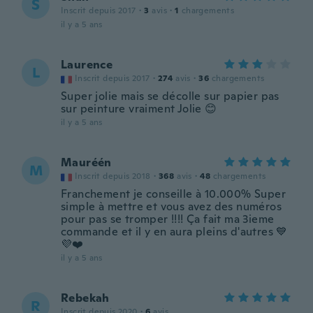
S
Inscrit depuis 2017
·
3
avis
·
1
chargements
il y a 5 ans
Laurence
L
Inscrit depuis 2017
·
274
avis
·
36
chargements
Super jolie mais se décolle sur papier pas
sur peinture vraiment Jolie 😊
il y a 5 ans
Mauréén
M
Inscrit depuis 2018
·
368
avis
·
48
chargements
Franchement je conseille à 10.000% Super
simple à mettre et vous avez des numéros
pour pas se tromper !!!! Ça fait ma 3ieme
commande et il y en aura pleins d'autres 💙
💜❤️
il y a 5 ans
Rebekah
R
Inscrit depuis 2020
·
6
avis