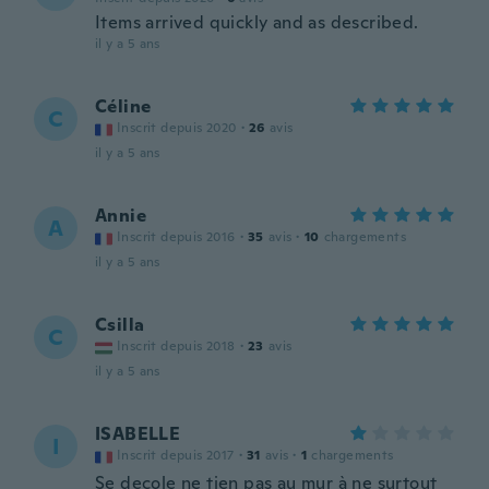
Items arrived quickly and as described.
il y a 5 ans
Céline
C
Inscrit depuis 2020
·
26
avis
il y a 5 ans
Annie
A
Inscrit depuis 2016
·
35
avis
·
10
chargements
il y a 5 ans
Csilla
C
Inscrit depuis 2018
·
23
avis
il y a 5 ans
ISABELLE
I
Inscrit depuis 2017
·
31
avis
·
1
chargements
Se decole ne tien pas au mur à ne surtout