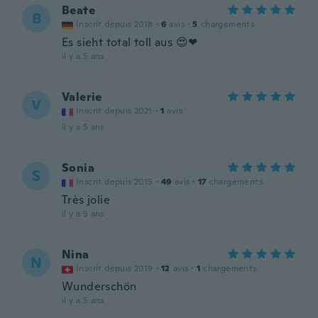
Beate
B
Inscrit depuis 2018
·
6
avis
·
5
chargements
Es sieht total toll aus 😍❤
il y a 5 ans
Valerie
V
Inscrit depuis 2021
·
1
avis
il y a 5 ans
Sonia
S
Inscrit depuis 2015
·
49
avis
·
17
chargements
Très jolie
il y a 5 ans
Nina
N
Inscrit depuis 2019
·
12
avis
·
1
chargements
Wunderschön
il y a 5 ans