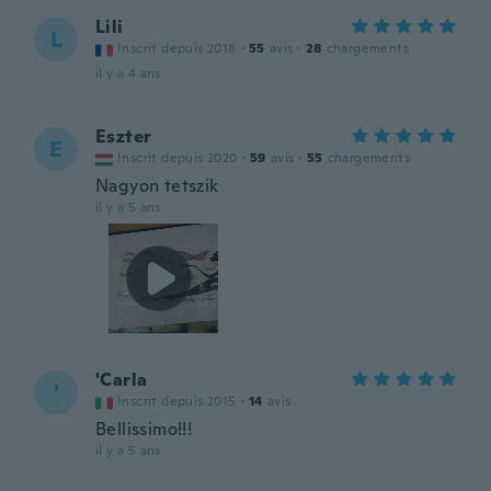
Lili
L
Inscrit depuis 2018
·
55
avis
·
28
chargements
il y a 4 ans
Eszter
E
Inscrit depuis 2020
·
59
avis
·
55
chargements
Nagyon tetszik
il y a 5 ans
'Carla
'
Inscrit depuis 2015
·
14
avis
Bellissimo!!!
il y a 5 ans