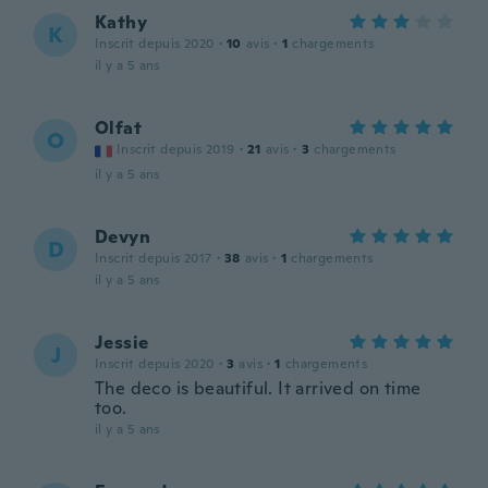
Kathy
K
Inscrit depuis 2020
·
10
avis
·
1
chargements
il y a 5 ans
Olfat
O
Inscrit depuis 2019
·
21
avis
·
3
chargements
il y a 5 ans
Devyn
D
Inscrit depuis 2017
·
38
avis
·
1
chargements
il y a 5 ans
Jessie
J
Inscrit depuis 2020
·
3
avis
·
1
chargements
The deco is beautiful. It arrived on time
too.
il y a 5 ans