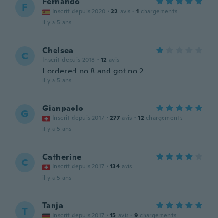
Fernando
F
Inscrit depuis 2020
·
22
avis
·
1
chargements
il y a 5 ans
Chelsea
C
Inscrit depuis 2018
·
12
avis
I ordered no 8 and got no 2
il y a 5 ans
Gianpaolo
G
Inscrit depuis 2017
·
277
avis
·
12
chargements
il y a 5 ans
Catherine
C
Inscrit depuis 2017
·
134
avis
il y a 5 ans
Tanja
T
Inscrit depuis 2017
·
15
avis
·
9
chargements