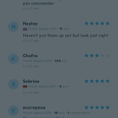
pas commander
il y a 5 ans
Hayley
H
Inscrit depuis 2017
·
11
avis
Haven't put them up yet but look just right
il y a 5 ans
Chafra
C
Inscrit depuis 2020
·
339
avis
il y a 5 ans
Sabrina
S
Inscrit depuis 2017
·
6
avis
il y a 5 ans
екатерина
Е
Inscrit depuis 2019
·
19
avis
·
1
chargements