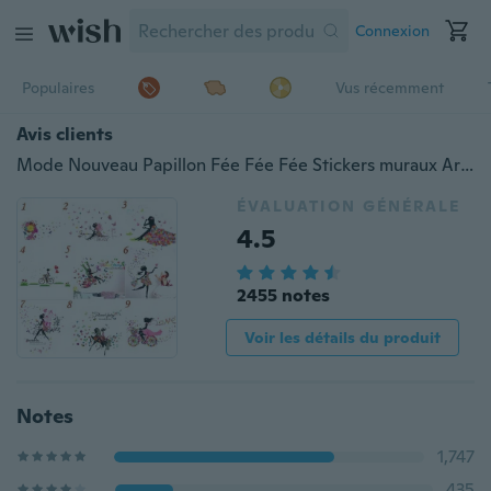
Connexion
Populaires
Vus récemment
Avis clients
Mode Nouveau Papillon Fée Fée Fée Stickers muraux Art Stickers Chambre Chambre Salon Murs Décorations
ÉVALUATION GÉNÉRALE
4.5
2455 notes
Voir les détails du produit
Notes
1,747
435