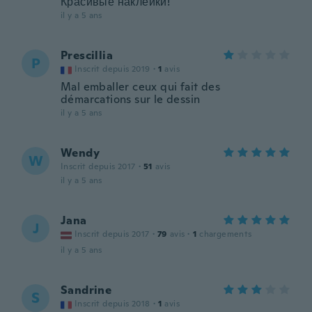
Красивые наклейки!
il y a 5 ans
Prescillia
P
Inscrit depuis 2019
·
1
avis
Mal emballer ceux qui fait des
démarcations sur le dessin
il y a 5 ans
Wendy
W
Inscrit depuis 2017
·
51
avis
il y a 5 ans
Jana
J
Inscrit depuis 2017
·
79
avis
·
1
chargements
il y a 5 ans
Sandrine
S
Inscrit depuis 2018
·
1
avis