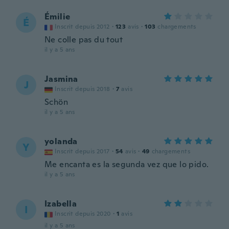
Émilie
É
Inscrit depuis 2012
·
123
avis
·
103
chargements
Ne colle pas du tout
il y a 5 ans
Jasmina
J
Inscrit depuis 2018
·
7
avis
Schön
il y a 5 ans
yolanda
Y
Inscrit depuis 2017
·
54
avis
·
49
chargements
Me encanta es la segunda vez que lo pido.
il y a 5 ans
Izabella
I
Inscrit depuis 2020
·
1
avis
il y a 5 ans