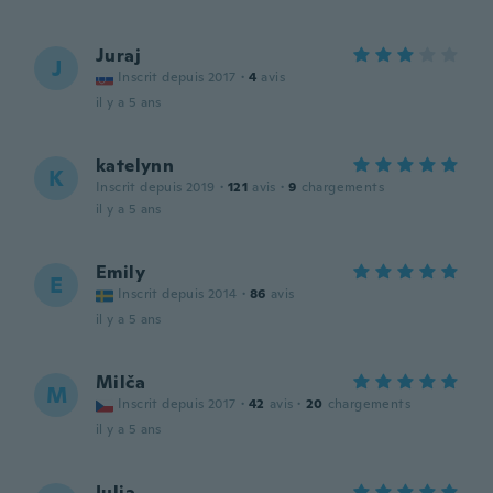
Juraj
J
Inscrit depuis 2017
·
4
avis
il y a 5 ans
katelynn
K
Inscrit depuis 2019
·
121
avis
·
9
chargements
il y a 5 ans
Emily
E
Inscrit depuis 2014
·
86
avis
il y a 5 ans
Milča
M
Inscrit depuis 2017
·
42
avis
·
20
chargements
il y a 5 ans
Iulia