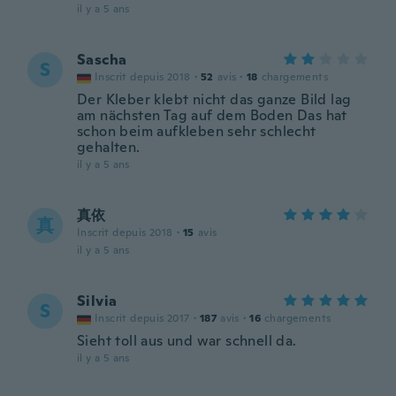
il y a 5 ans
Sascha
S
Inscrit depuis 2018
·
52
avis
·
18
chargements
Der Kleber klebt nicht das ganze Bild lag
am nächsten Tag auf dem Boden Das hat
schon beim aufkleben sehr schlecht
gehalten.
il y a 5 ans
真依
真
Inscrit depuis 2018
·
15
avis
il y a 5 ans
Silvia
S
Inscrit depuis 2017
·
187
avis
·
16
chargements
Sieht toll aus und war schnell da.
il y a 5 ans