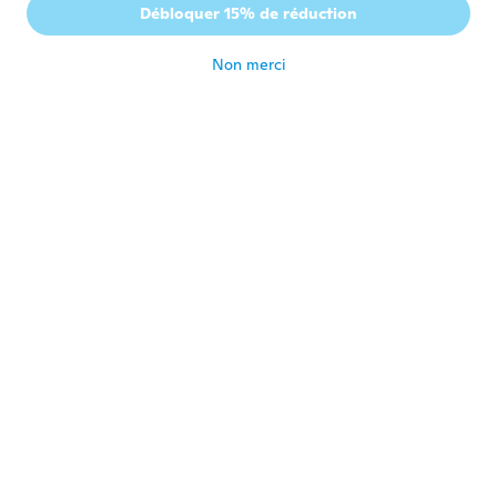
Débloquer 15% de réduction
Dorota
D
Inscrit depuis 2017
·
52
avis
·
1
chargements
Non merci
il y a 5 ans
Kni
K
Inscrit depuis 2015
·
33
avis
·
1
chargements
il y a 6 ans
Acebad
A
Inscrit depuis 2017
·
42
avis
·
2
chargements
Jolie et rend bien
il y a 6 ans
Margaret
M
Inscrit depuis 2019
·
1
avis
il y a 6 ans
Susan