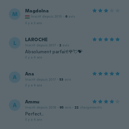
Magdolna
M
Inscrit depuis 2015
·
6
avis
il y a 3 ans
LAROCHE
L
Inscrit depuis 2017
·
2
avis
Absolument parfait!🌹💘💝
il y a 4 ans
Ana
A
Inscrit depuis 2017
·
53
avis
il y a 4 ans
Ammu
A
Inscrit depuis 2018
·
95
avis
·
22
chargements
Perfect..
il y a 4 ans