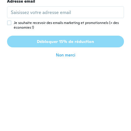
Adresse email
Produto bom e com valor atraente!
Demorou um pouco p chegar, más valeu.
il y a 6 ans
Je souhaite recevoir des emails marketing et promotionnels (= des
économies !)
Gabriel
G
Inscrit depuis 2018
·
3
avis
Débloquer 15% de réduction
No funciona
il y a 6 ans
Non merci
Δω
Δ
Inscrit depuis 2018
·
42
avis
·
9
chargements
il y a 6 ans
상천
상
Inscrit depuis 2020
·
11
avis
il y a 6 ans
Edenilson
E