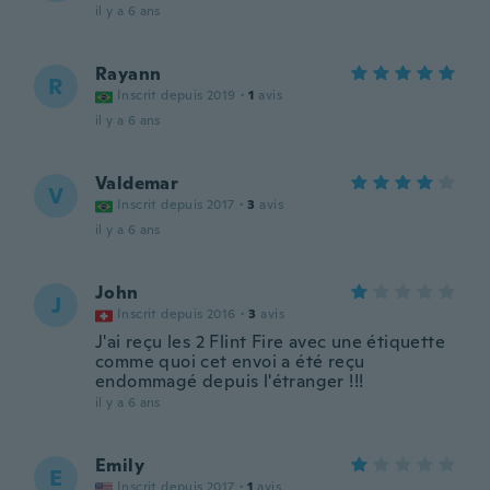
il y a 6 ans
Rayann
R
Inscrit depuis 2019
·
1
avis
il y a 6 ans
Valdemar
V
Inscrit depuis 2017
·
3
avis
il y a 6 ans
John
J
Inscrit depuis 2016
·
3
avis
J'ai reçu les 2 Flint Fire avec une étiquette
comme quoi cet envoi a été reçu
endommagé depuis l'étranger !!!
il y a 6 ans
Emily
E
Inscrit depuis 2017
·
1
avis