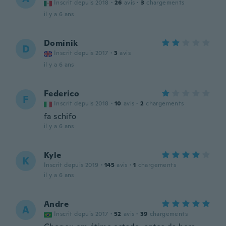
Inscrit depuis 2018
·
26
avis
·
3
chargements
il y a 6 ans
Dominik
D
Inscrit depuis 2017
·
3
avis
il y a 6 ans
Federico
F
Inscrit depuis 2018
·
10
avis
·
2
chargements
fa schifo
il y a 6 ans
Kyle
K
Inscrit depuis 2019
·
145
avis
·
1
chargements
il y a 6 ans
Andre
A
Inscrit depuis 2017
·
52
avis
·
39
chargements