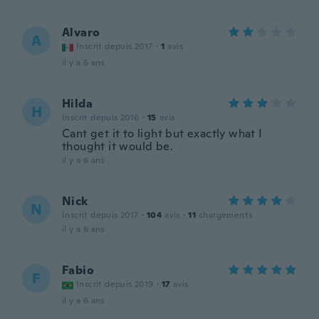
Alvaro
A
Inscrit depuis 2017
·
1
avis
il y a 6 ans
Hilda
H
Inscrit depuis 2016
·
15
avis
Cant get it to light but exactly what I
thought it would be.
il y a 6 ans
Nick
N
Inscrit depuis 2017
·
104
avis
·
11
chargements
il y a 6 ans
Fabio
F
Inscrit depuis 2019
·
17
avis
il y a 6 ans