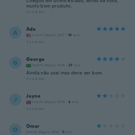
Chegou em ótimo estado, antes da hora,
muito bom produto.
il y a 6 ans
Ada
A
Inscrit depuis 2017
·
15
avis
il y a 6 ans
George
G
Inscrit depuis 2018
·
27
avis
Ainda não usei mas deve ser bom.
il y a 6 ans
Jayne
J
Inscrit depuis 2019
·
3
avis
il y a 6 ans
Omar
O
Inscrit depuis 2018
·
7
avis