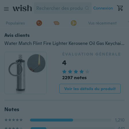
Connexion
Populaires
Vus récemment
Avis clients
Water Match Flint Fire Lighter Kerosene Oil Gas Keychain Camping Survival Tool (sans carburant)
ÉVALUATION GÉNÉRALE
4
2297 notes
Voir les détails du produit
Notes
1,210
441