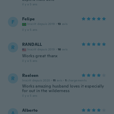
il y a 5 ans
Felipe
F
Inscrit depuis 2019
·
13
avis
il y a 5 ans
RANDALL
R
Inscrit depuis 2019
·
16
avis
Works great thanx
il y a 5 ans
Raeleen
R
Inscrit depuis 2020
·
11
avis
·
1
chargements
Works amazing husband loves it especially
for out in the wilderness
il y a 5 ans
Alberto
A