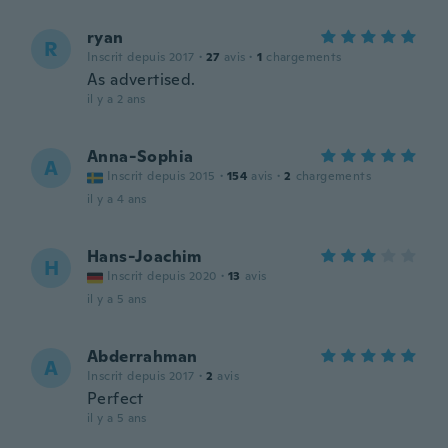
ryan
R
Inscrit depuis 2017
·
27
avis
·
1
chargements
As advertised.
il y a 2 ans
Anna-Sophia
A
Inscrit depuis 2015
·
154
avis
·
2
chargements
il y a 4 ans
Hans-Joachim
H
Inscrit depuis 2020
·
13
avis
il y a 5 ans
Abderrahman
A
Inscrit depuis 2017
·
2
avis
Perfect
il y a 5 ans