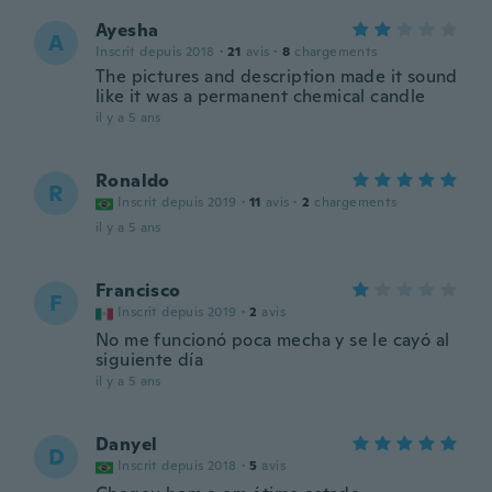
Ayesha
A
Inscrit depuis 2018
·
21
avis
·
8
chargements
The pictures and description made it sound
like it was a permanent chemical candle
il y a 5 ans
Ronaldo
R
Inscrit depuis 2019
·
11
avis
·
2
chargements
il y a 5 ans
Francisco
F
Inscrit depuis 2019
·
2
avis
No me funcionó poca mecha y se le cayó al
siguiente día
il y a 5 ans
Danyel
D
Inscrit depuis 2018
·
5
avis