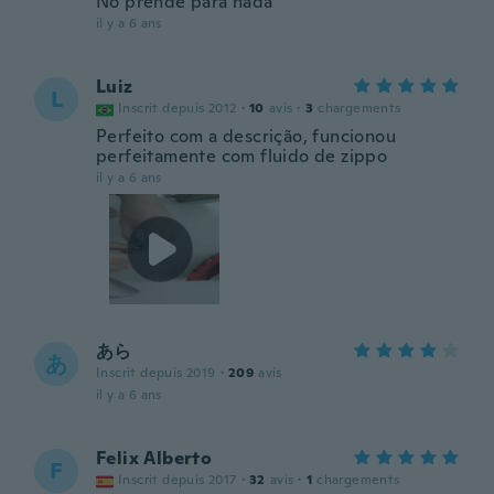
No prende para nada
il y a 6 ans
Luiz
L
Inscrit depuis 2012
·
10
avis
·
3
chargements
Perfeito com a descrição, funcionou
perfeitamente com fluido de zippo
il y a 6 ans
あら
あ
Inscrit depuis 2019
·
209
avis
il y a 6 ans
Felix Alberto
F
Inscrit depuis 2017
·
32
avis
·
1
chargements