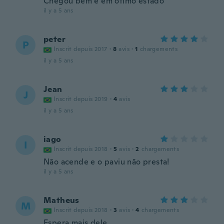
Chegou bem e em ótimo estado
il y a 5 ans
peter
P
Inscrit depuis 2017
·
8
avis
·
1
chargements
il y a 5 ans
Jean
J
Inscrit depuis 2019
·
4
avis
il y a 5 ans
iago
I
Inscrit depuis 2018
·
5
avis
·
2
chargements
Não acende e o paviu não presta!
il y a 5 ans
Matheus
M
Inscrit depuis 2018
·
3
avis
·
4
chargements
Espera mais dele