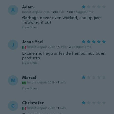
Adam
A
Inscrit depuis 2016
·
213
avis
·
100
chargements
Garbage never even worked, and up just
throwing it out
il y a 6 ans
Jesus Yael
J
Inscrit depuis 2019
·
4
avis
·
3
chargements
Excelente, llego antes de tiempo muy buen
producto
il y a 6 ans
Marcel
M
Inscrit depuis 2019
·
7
avis
il y a 6 ans
Christofer
C
Inscrit depuis 2019
·
1
avis