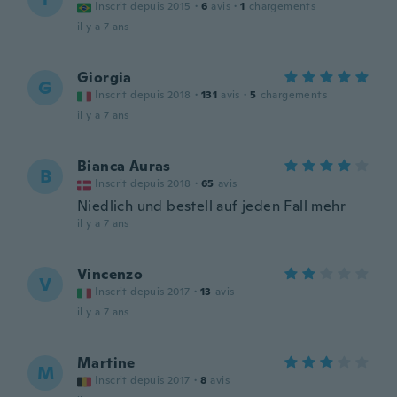
Inscrit depuis 2015
·
6
avis
·
1
chargements
il y a 7 ans
Giorgia
G
Inscrit depuis 2018
·
131
avis
·
5
chargements
il y a 7 ans
Bianca Auras
B
Inscrit depuis 2018
·
65
avis
Niedlich und bestell auf jeden Fall mehr
il y a 7 ans
Vincenzo
V
Inscrit depuis 2017
·
13
avis
il y a 7 ans
Martine
M
Inscrit depuis 2017
·
8
avis