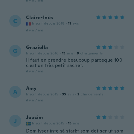
il y a 7 ans
Claire-Inès
C
Inscrit depuis 2018
·
11
avis
il y a 7 ans
Graziella
G
Inscrit depuis 2016
·
13
avis
·
9
chargements
Il faut en prendre beaucoup parceque 100
c'est un très petit sachet.
il y a 7 ans
Amy
A
Inscrit depuis 2015
·
35
avis
·
2
chargements
il y a 7 ans
Joacim
J
Inscrit depuis 2015
·
15
avis
Dem lyser inte så starkt som det ser ut som