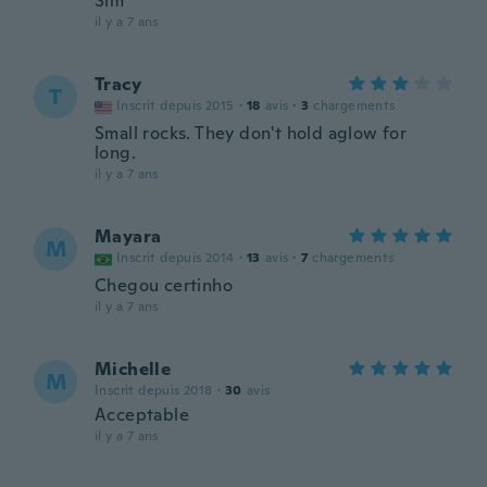
Sim
il y a 7 ans
Tracy
T
Inscrit depuis 2015
·
18
avis
·
3
chargements
Small rocks. They don't hold aglow for
long.
il y a 7 ans
Mayara
M
Inscrit depuis 2014
·
13
avis
·
7
chargements
Chegou certinho
il y a 7 ans
Michelle
M
Inscrit depuis 2018
·
30
avis
Acceptable
il y a 7 ans