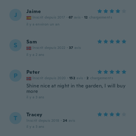
Jaime
J
Inscrit depuis 2017
·
67
avis
·
12
chargements
il y a environ un an
Sam
S
Inscrit depuis 2022
·
37
avis
il y a 2 ans
Peter
P
Inscrit depuis 2020
·
152
avis
·
2
chargements
Shine nice at night in the garden, I will buy
more
il y a 3 ans
Tracey
T
Inscrit depuis 2018
·
24
avis
il y a 3 ans