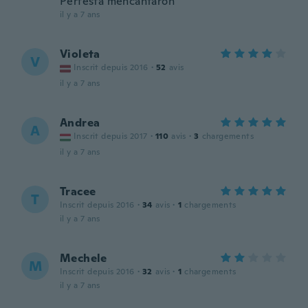
Perfesta mencantaron
il y a 7 ans
Violeta
V
Inscrit depuis 2016
·
52
avis
il y a 7 ans
Andrea
A
Inscrit depuis 2017
·
110
avis
·
3
chargements
il y a 7 ans
Tracee
T
Inscrit depuis 2016
·
34
avis
·
1
chargements
il y a 7 ans
Mechele
M
Inscrit depuis 2016
·
32
avis
·
1
chargements
il y a 7 ans