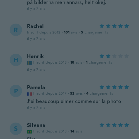
på bilderna men annars, helt okej.
il y a 7 ans
Rachel
R
Inscrit depuis 2012
·
161
avis
·
5
chargements
il y a 7 ans
Henrik
H
Inscrit depuis 2018
·
18
avis
·
1
chargements
il y a 7 ans
Pamela
P
Inscrit depuis 2017
·
32
avis
·
4
chargements
J’ai beaucoup aimer comme sur la photo
il y a 7 ans
Silvana
S
Inscrit depuis 2018
·
14
avis