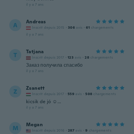
il y a 7 ans
Andreas
A
Inscrit depuis 2015
·
306
avis
·
61
chargements
il y a 7 ans
Tatjana
T
Inscrit depuis 2017
·
123
avis
·
28
chargements
Заказ получила спасибо
il y a 7 ans
Zsanett
Z
Inscrit depuis 2017
·
559
avis
·
508
chargements
kicsik de jó ☺...
il y a 7 ans
Megan
M
Inscrit depuis 2016
·
287
avis
·
9
chargements