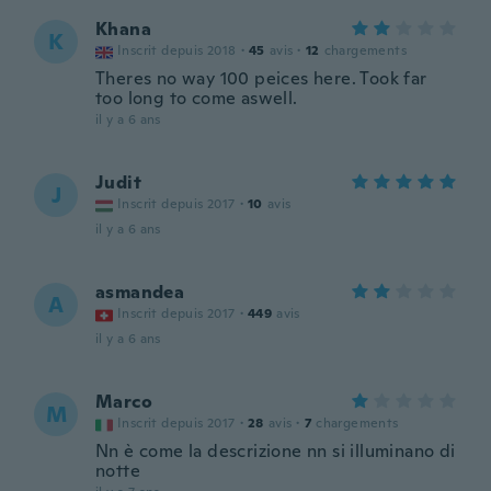
Khana
K
Inscrit depuis 2018
·
45
avis
·
12
chargements
Theres no way 100 peices here. Took far
too long to come aswell.
il y a 6 ans
Judit
J
Inscrit depuis 2017
·
10
avis
il y a 6 ans
asmandea
A
Inscrit depuis 2017
·
449
avis
il y a 6 ans
Marco
M
Inscrit depuis 2017
·
28
avis
·
7
chargements
Nn è come la descrizione nn si illuminano di
notte