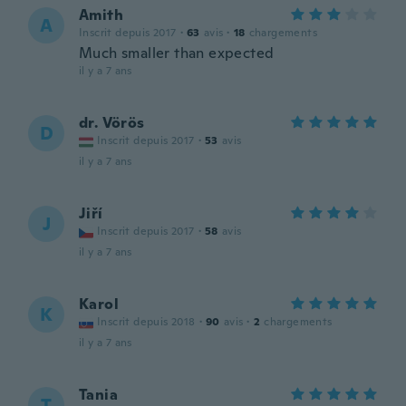
Amith
A
Inscrit depuis 2017
·
63
avis
·
18
chargements
Much smaller than expected
il y a 7 ans
dr. Vörös
D
Inscrit depuis 2017
·
53
avis
il y a 7 ans
Jiří
J
Inscrit depuis 2017
·
58
avis
il y a 7 ans
Karol
K
Inscrit depuis 2018
·
90
avis
·
2
chargements
il y a 7 ans
Tania
T