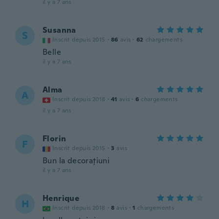
il y a 7 ans
Susanna
S
Inscrit depuis 2015
·
86
avis
·
62
chargements
Belle
il y a 7 ans
Alma
A
Inscrit depuis 2018
·
41
avis
·
6
chargements
il y a 7 ans
Florin
F
Inscrit depuis 2015
·
3
avis
Bun la decorațiuni
il y a 7 ans
Henrique
H
Inscrit depuis 2018
·
8
avis
·
1
chargements