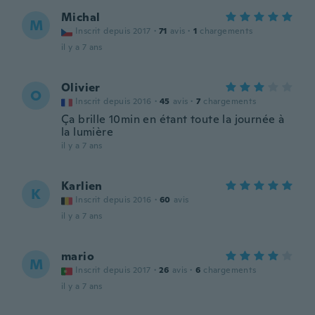
Michal
M
Inscrit depuis 2017
·
71
avis
·
1
chargements
il y a 7 ans
Olivier
O
Inscrit depuis 2016
·
45
avis
·
7
chargements
Ça brille 10min en étant toute la journée à
la lumière
il y a 7 ans
Karlien
K
Inscrit depuis 2016
·
60
avis
il y a 7 ans
mario
M
Inscrit depuis 2017
·
26
avis
·
6
chargements
il y a 7 ans