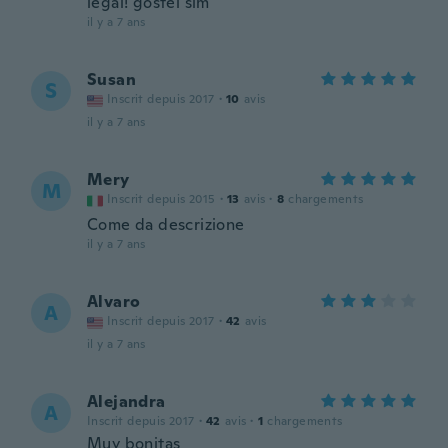
legal! gostei sim
il y a 7 ans
Susan
S
Inscrit depuis 2017
·
10
avis
il y a 7 ans
Mery
M
Inscrit depuis 2015
·
13
avis
·
8
chargements
Come da descrizione
il y a 7 ans
Alvaro
A
Inscrit depuis 2017
·
42
avis
il y a 7 ans
Alejandra
A
Inscrit depuis 2017
·
42
avis
·
1
chargements
Muy bonitas