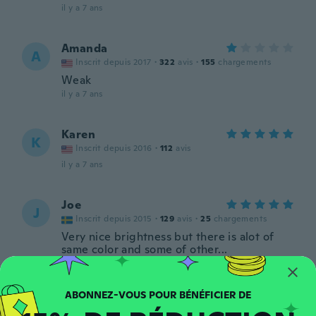
il y a 7 ans
Amanda
A
Inscrit depuis 2017
·
322
avis
·
155
chargements
Weak
il y a 7 ans
Karen
K
Inscrit depuis 2016
·
112
avis
il y a 7 ans
Joe
J
Inscrit depuis 2015
·
129
avis
·
25
chargements
Very nice brightness but there is alot of
same color and some of other...
il y a 7 ans
jonathan
J