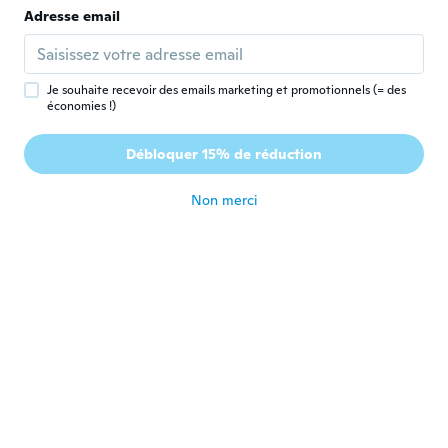
Adresse email
Vicky
V
Inscrit depuis 2016
·
22
avis
·
1
chargements
il y a 3 ans
Je souhaite recevoir des emails marketing et promotionnels (= des
économies !)
Basuny
B
Débloquer 15% de réduction
Inscrit depuis 2016
·
84
avis
il y a 3 ans
Non merci
cristina
C
Inscrit depuis 2016
·
31
avis
·
19
chargements
Muy bonitos justo lo que esperaba.
il y a 3 ans
Kathleen
K
Inscrit depuis 2015
·
95
avis
·
8
chargements
Again very InYourArea would of liked them
to be a tad bigger
il y a 3 ans