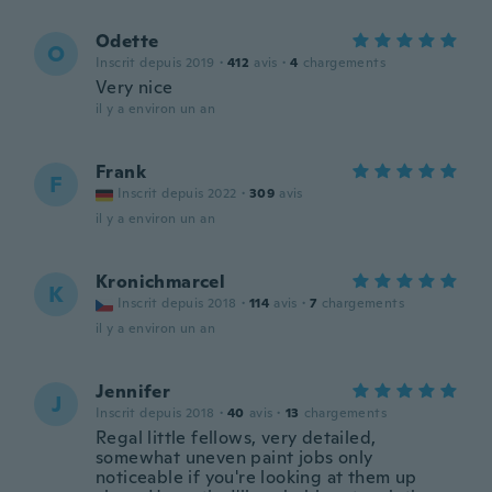
Odette
O
Inscrit depuis 2019
·
412
avis
·
4
chargements
Very nice
il y a environ un an
Frank
F
Inscrit depuis 2022
·
309
avis
il y a environ un an
Kronichmarcel
K
Inscrit depuis 2018
·
114
avis
·
7
chargements
il y a environ un an
Jennifer
J
Inscrit depuis 2018
·
40
avis
·
13
chargements
Regal little fellows, very detailed,
somewhat uneven paint jobs only
noticeable if you're looking at them up