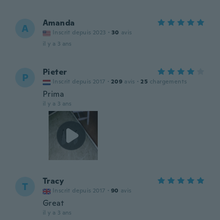
Amanda
A
Inscrit depuis 2023
·
30
avis
il y a 3 ans
Pieter
P
Inscrit depuis 2017
·
209
avis
·
25
chargements
Prima
il y a 3 ans
Tracy
T
Inscrit depuis 2017
·
90
avis
Great
il y a 3 ans