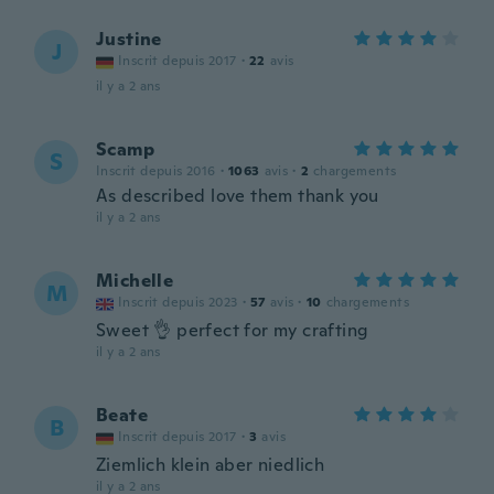
Justine
J
Inscrit depuis 2017
·
22
avis
il y a 2 ans
Scamp
S
Inscrit depuis 2016
·
1063
avis
·
2
chargements
As described love them thank you
il y a 2 ans
Michelle
M
Inscrit depuis 2023
·
57
avis
·
10
chargements
Sweet 👌 perfect for my crafting
il y a 2 ans
Beate
B
Inscrit depuis 2017
·
3
avis
Ziemlich klein aber niedlich
il y a 2 ans