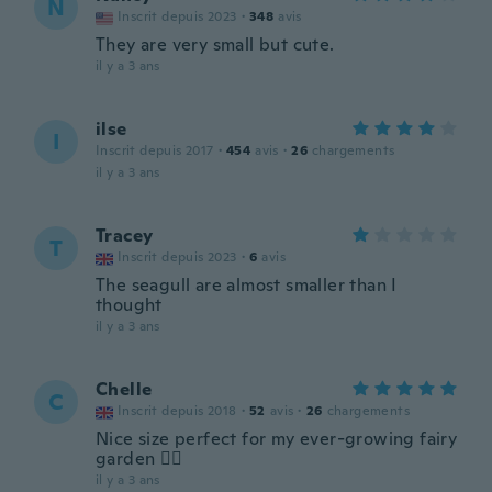
N
Inscrit depuis 2023
·
348
avis
They are very small but cute.
il y a 3 ans
ilse
I
Inscrit depuis 2017
·
454
avis
·
26
chargements
il y a 3 ans
Tracey
T
Inscrit depuis 2023
·
6
avis
The seagull are almost smaller than I
thought
il y a 3 ans
Chelle
C
Inscrit depuis 2018
·
52
avis
·
26
chargements
Nice size perfect for my ever-growing fairy
garden 🧚‍♂️
il y a 3 ans