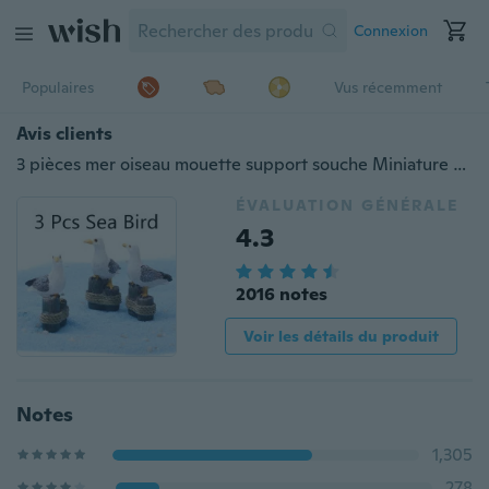
Connexion
Populaires
Vus récemment
Avis clients
3 pièces mer oiseau mouette support souche Miniature fée jardin maison maisons décoration Mini artisanat Micro aménagement paysager décor bricolage accessoires
ÉVALUATION GÉNÉRALE
4.3
2016 notes
Voir les détails du produit
Notes
1,305
278