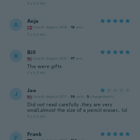
il y a 2 ans
Anja
A
Inscrit depuis 2016
·
13
avis
il y a 2 ans
Bill
B
Inscrit depuis 2021
·
77
avis
The were gifts
il y a 3 ans
Joe
J
Inscrit depuis 2017
·
33
avis
·
5
chargements
Did not read carefully .they are very
small.almost the size of a pencil eraser.. lol
il y a 3 ans
Frank
F