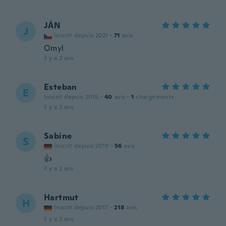
JÁN
J
Inscrit depuis 2021
·
71
avis
Omyl
il y a 2 ans
Esteban
E
Inscrit depuis 2015
·
40
avis
·
1
chargements
il y a 2 ans
Sabine
S
Inscrit depuis 2019
·
56
avis
👍
il y a 2 ans
Hartmut
H
Inscrit depuis 2017
·
218
avis
il y a 2 ans