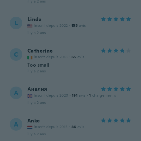
il y a 2 ans
Linda
L
Inscrit depuis 2022
·
155
avis
il y a 2 ans
Catherine
C
Inscrit depuis 2018
·
65
avis
Too small
il y a 2 ans
Анелия
А
Inscrit depuis 2020
·
191
avis
·
1
chargements
il y a 2 ans
Anke
A
Inscrit depuis 2015
·
86
avis
il y a 2 ans