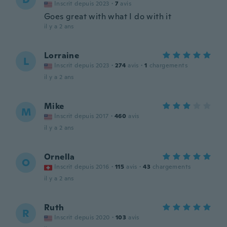
Inscrit depuis 2023
·
7
avis
Goes great with what I do with it
il y a 2 ans
Lorraine
L
Inscrit depuis 2023
·
274
avis
·
1
chargements
il y a 2 ans
Mike
M
Inscrit depuis 2017
·
460
avis
il y a 2 ans
Ornella
O
Inscrit depuis 2016
·
115
avis
·
43
chargements
il y a 2 ans
Ruth
R
Inscrit depuis 2020
·
103
avis