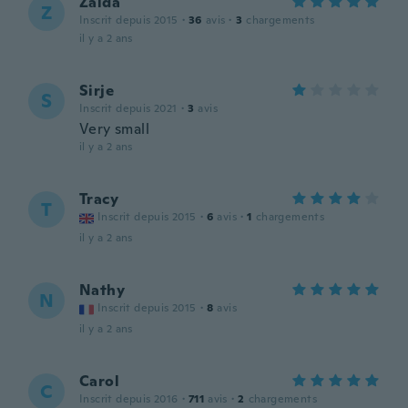
Zaida
Z
Inscrit depuis 2015
·
36
avis
·
3
chargements
il y a 2 ans
Sirje
S
Inscrit depuis 2021
·
3
avis
Very small
il y a 2 ans
Tracy
T
Inscrit depuis 2015
·
6
avis
·
1
chargements
il y a 2 ans
Nathy
N
Inscrit depuis 2015
·
8
avis
il y a 2 ans
Carol
C
Inscrit depuis 2016
·
711
avis
·
2
chargements