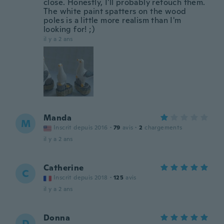
close. Honestly, I'll probably retouch them.
The white paint spatters on the wood
poles is a little more realism than I'm
looking for! ;)
il y a 2 ans
Manda
M
Inscrit depuis 2016
·
79
avis
·
2
chargements
il y a 2 ans
Catherine
C
Inscrit depuis 2018
·
125
avis
il y a 2 ans
Donna
D