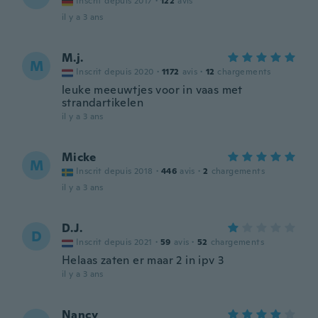
Inscrit depuis 2017
·
122
avis
il y a 3 ans
M.j.
M
Inscrit depuis 2020
·
1172
avis
·
12
chargements
leuke meeuwtjes voor in vaas met
strandartikelen
il y a 3 ans
Micke
M
Inscrit depuis 2018
·
446
avis
·
2
chargements
il y a 3 ans
D.J.
D
Inscrit depuis 2021
·
59
avis
·
52
chargements
Helaas zaten er maar 2 in ipv 3
il y a 3 ans
Nancy