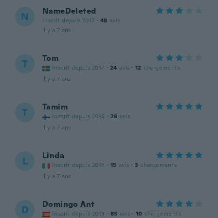
NameDeleted
N
Inscrit depuis 2017
·
48
avis
il y a 7 ans
Tom
T
Inscrit depuis 2017
·
24
avis
·
12
chargements
il y a 7 ans
Tamim
T
Inscrit depuis 2016
·
29
avis
il y a 7 ans
Linda
L
Inscrit depuis 2018
·
15
avis
·
3
chargements
il y a 7 ans
Domingo Ant
D
Inscrit depuis 2018
·
83
avis
·
10
chargements