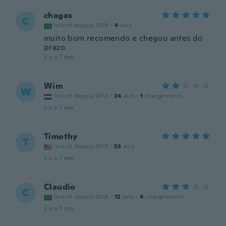
chagas
C
Inscrit depuis 2018
·
4
avis
muito bom recomendo e chegou antes do
prazo
il y a 7 ans
Wim
W
Inscrit depuis 2017
·
24
avis
·
1
chargements
il y a 7 ans
Timothy
T
Inscrit depuis 2017
·
53
avis
il y a 7 ans
Claudio
C
Inscrit depuis 2018
·
12
avis
·
4
chargements
il y a 7 ans