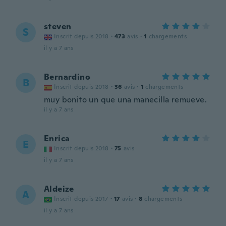
steven
S
Inscrit depuis 2018
·
473
avis
·
1
chargements
il y a 7 ans
Bernardino
B
Inscrit depuis 2018
·
36
avis
·
1
chargements
muy bonito un que una manecilla remueve.
il y a 7 ans
Enrica
E
Inscrit depuis 2018
·
75
avis
il y a 7 ans
Aldeize
A
Inscrit depuis 2017
·
17
avis
·
8
chargements
il y a 7 ans