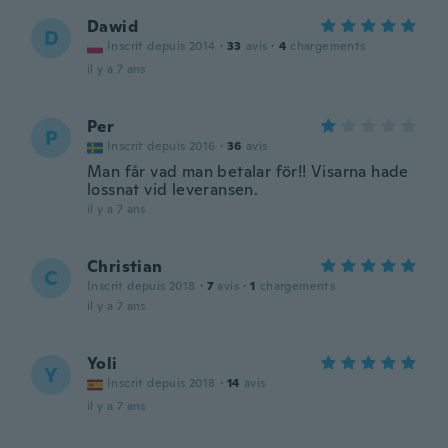
Dawid
D
Inscrit depuis 2014
·
33
avis
·
4
chargements
il y a 7 ans
Per
P
Inscrit depuis 2016
·
36
avis
Man får vad man betalar för!! Visarna hade
lossnat vid leveransen.
il y a 7 ans
Christian
C
Inscrit depuis 2018
·
7
avis
·
1
chargements
il y a 7 ans
Yoli
Y
Inscrit depuis 2018
·
14
avis
il y a 7 ans