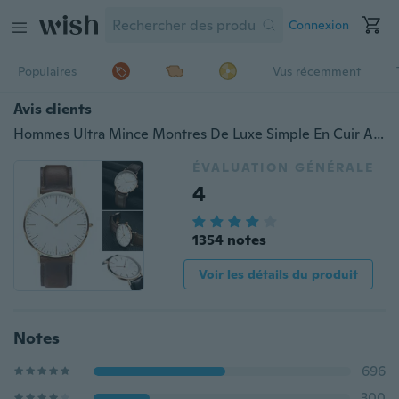
Connexion
Populaires
Vus récemment
Avis clients
Hommes Ultra Mince Montres De Luxe Simple En Cuir Antichoc Étanche Argent Or Montre Homme Papa Cadeaux
ÉVALUATION GÉNÉRALE
4
1354 notes
Voir les détails du produit
Notes
696
300