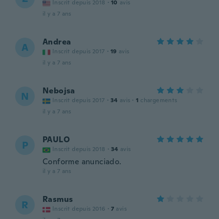
Inscrit depuis 2018
·
10
avis
il y a 7 ans
Andrea
A
Inscrit depuis 2017
·
19
avis
il y a 7 ans
Nebojsa
N
Inscrit depuis 2017
·
34
avis
·
1
chargements
il y a 7 ans
PAULO
P
Inscrit depuis 2018
·
34
avis
Conforme anunciado.
il y a 7 ans
Rasmus
R
Inscrit depuis 2016
·
7
avis