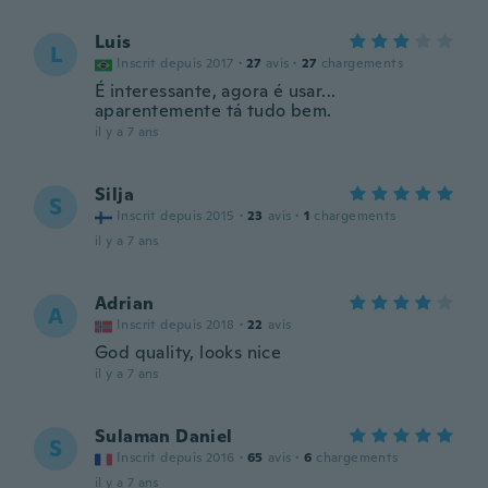
Luis
L
Inscrit depuis 2017
·
27
avis
·
27
chargements
É interessante, agora é usar...
aparentemente tá tudo bem.
il y a 7 ans
Silja
S
Inscrit depuis 2015
·
23
avis
·
1
chargements
il y a 7 ans
Adrian
A
Inscrit depuis 2018
·
22
avis
God quality, looks nice
il y a 7 ans
Sulaman Daniel
S
Inscrit depuis 2016
·
65
avis
·
6
chargements
il y a 7 ans