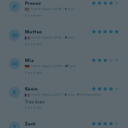
Pranav
P
Inscrit depuis 2018
·
1
avis
il y a 6 ans
Matteo
M
Inscrit depuis 2018
·
4
avis
il y a 6 ans
Mia
M
Inscrit depuis 2018
·
31
avis
il y a 6 ans
Kévin
K
Inscrit depuis 2017
·
3
avis
·
1
chargements
Très bien
il y a 6 ans
Zach
Z