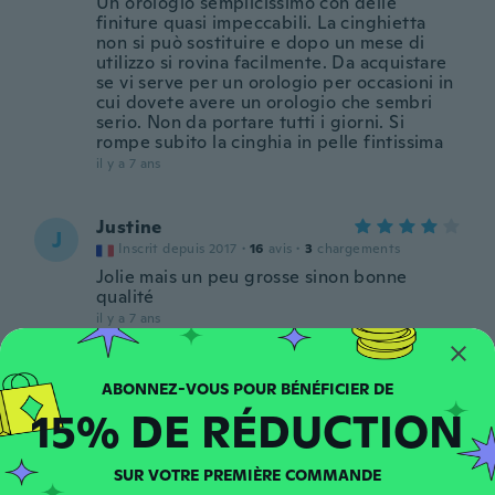
Un orologio semplicissimo con delle
finiture quasi impeccabili. La cinghietta
non si può sostituire e dopo un mese di
utilizzo si rovina facilmente. Da acquistare
se vi serve per un orologio per occasioni in
cui dovete avere un orologio che sembri
serio. Non da portare tutti i giorni. Si
rompe subito la cinghia in pelle fintissima
il y a 7 ans
Justine
J
Inscrit depuis 2017
·
16
avis
·
3
chargements
Jolie mais un peu grosse sinon bonne
qualité
il y a 7 ans
Wyllian
W
Inscrit depuis 2018
·
23
avis
·
14
chargements
15% DE RÉDUCTION
Ótimo produto
il y a 7 ans
SUR VOTRE PREMIÈRE COMMANDE