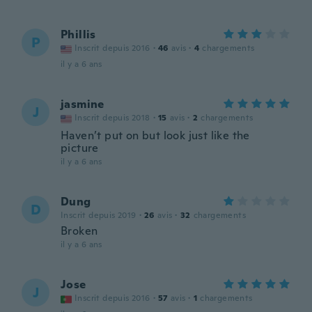
Phillis
P
Inscrit depuis 2016
·
46
avis
·
4
chargements
il y a 6 ans
jasmine
J
Inscrit depuis 2018
·
15
avis
·
2
chargements
Haven’t put on but look just like the
picture
il y a 6 ans
Dung
D
Inscrit depuis 2019
·
26
avis
·
32
chargements
Broken
il y a 6 ans
Jose
J
Inscrit depuis 2016
·
57
avis
·
1
chargements