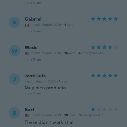
il y a 5 ans
Gabriel
G
Inscrit depuis 2019
·
1
avis
il y a 5 ans
Wade
W
Inscrit depuis 2016
·
14
avis
·
4
chargements
il y a 5 ans
José Luis
J
Inscrit depuis 2020
·
1
avis
Muy bien producto
il y a 5 ans
Bart
B
Inscrit depuis 2019
·
10
avis
·
3
chargements
These didn't work at all