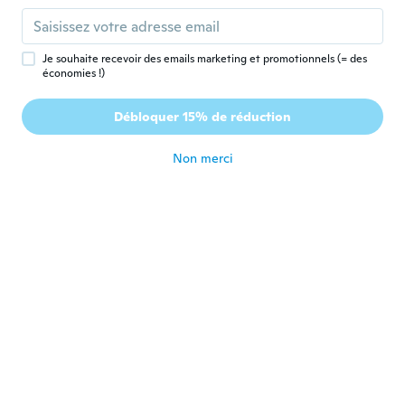
F
Inscrit depuis 2020
·
98
avis
OK
il y a 6 ans
Je souhaite recevoir des emails marketing et promotionnels (= des
économies !)
bruh
B
Débloquer 15% de réduction
Inscrit depuis 2018
·
197
avis
·
2
chargements
il y a 6 ans
Non merci
Alex
A
Inscrit depuis 2019
·
16
avis
·
2
chargements
il y a 6 ans
Mike
M
Inscrit depuis 2019
·
110
avis
·
40
chargements
The picture is misleading as to the size of
the strips.
il y a 6 ans