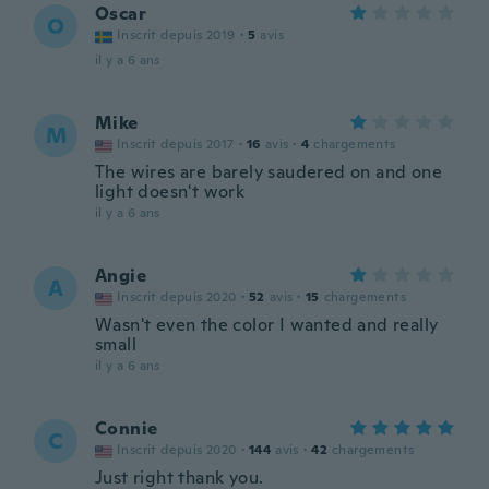
Oscar
O
Inscrit depuis 2019
·
5
avis
il y a 6 ans
Mike
M
Inscrit depuis 2017
·
16
avis
·
4
chargements
The wires are barely saudered on and one
light doesn't work
il y a 6 ans
Angie
A
Inscrit depuis 2020
·
52
avis
·
15
chargements
Wasn't even the color I wanted and really
small
il y a 6 ans
Connie
C
Inscrit depuis 2020
·
144
avis
·
42
chargements
Just right thank you.