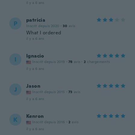
il y a 6 ans
patricia
P
Inscrit depuis 2020
·
30
avis
What I ordered
il y a 6 ans
Ignacio
I
Inscrit depuis 2019
·
78
avis
·
2
chargements
il y a 6 ans
Jason
J
Inscrit depuis 2015
·
73
avis
il y a 6 ans
Kenron
K
Inscrit depuis 2016
·
2
avis
il y a 6 ans