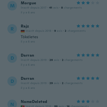
Morgue
M
Inscrit depuis 2017
·
41
avis
·
8
chargements
il y a 6 ans
Rajz
R
Inscrit depuis 2018
·
9
avis
·
2
chargements
Tökéletes
il y a 6 ans
Darran
D
Inscrit depuis 2019
·
29
avis
·
2
chargements
il y a 6 ans
Darran
D
Inscrit depuis 2019
·
29
avis
·
2
chargements
il y a 6 ans
NameDeleted
N
Inscrit depuis 2016
·
86
avis
·
14
chargements