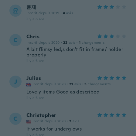
윤재
윤
Inscrit depuis 2019
·
4
avis
il y a 6 ans
Chris
C
Inscrit depuis 2020
·
22
avis
·
1
chargements
A bit flimsy led,s don't fit in frame/ holder
properly
il y a 6 ans
Julius
J
Inscrit depuis 2020
·
21
avis
·
3
chargements
Lovely items Good as described
il y a 6 ans
Christopher
C
Inscrit depuis 2020
·
2
avis
It works for underglows
il y a 6 ans