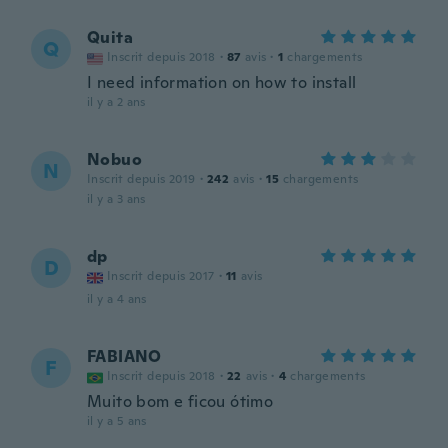
Quita
Q
Inscrit depuis 2018
·
87
avis
·
1
chargements
I need information on how to install
il y a 2 ans
Nobuo
N
Inscrit depuis 2019
·
242
avis
·
15
chargements
il y a 3 ans
dp
D
Inscrit depuis 2017
·
11
avis
il y a 4 ans
FABIANO
F
Inscrit depuis 2018
·
22
avis
·
4
chargements
Muito bom e ficou ótimo
il y a 5 ans