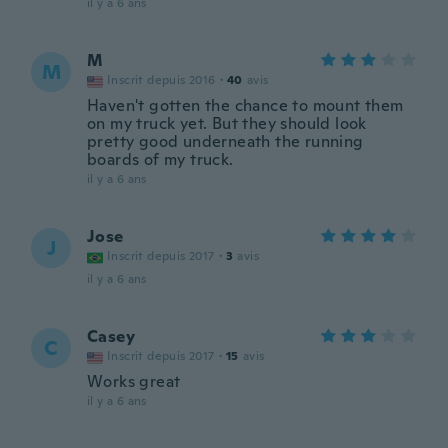
il y a 6 ans
M
M
Inscrit depuis 2016
·
40
avis
Haven't gotten the chance to mount them
on my truck yet. But they should look
pretty good underneath the running
boards of my truck.
il y a 6 ans
Jose
J
Inscrit depuis 2017
·
3
avis
il y a 6 ans
Casey
C
Inscrit depuis 2017
·
15
avis
Works great
il y a 6 ans