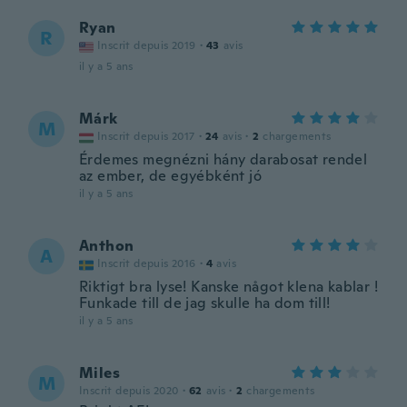
Ryan
R
Inscrit depuis 2019
·
43
avis
il y a 5 ans
Márk
M
Inscrit depuis 2017
·
24
avis
·
2
chargements
Érdemes megnézni hány darabosat rendel
az ember, de egyébként jó
il y a 5 ans
Anthon
A
Inscrit depuis 2016
·
4
avis
Riktigt bra lyse! Kanske något klena kablar !
Funkade till de jag skulle ha dom till!
il y a 5 ans
Miles
M
Inscrit depuis 2020
·
62
avis
·
2
chargements