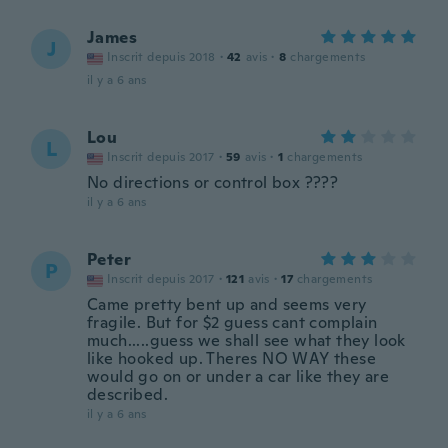
James
J
Inscrit depuis 2018
·
42
avis
·
8
chargements
il y a 6 ans
Lou
L
Inscrit depuis 2017
·
59
avis
·
1
chargements
No directions or control box ????
il y a 6 ans
Peter
P
Inscrit depuis 2017
·
121
avis
·
17
chargements
Came pretty bent up and seems very
fragile. But for $2 guess cant complain
much.....guess we shall see what they look
like hooked up. Theres NO WAY these
would go on or under a car like they are
described.
il y a 6 ans