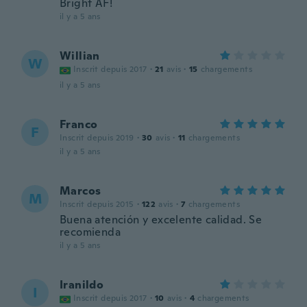
Bright AF!
il y a 5 ans
Willian
W
Inscrit depuis 2017
·
21
avis
·
15
chargements
il y a 5 ans
Franco
F
Inscrit depuis 2019
·
30
avis
·
11
chargements
il y a 5 ans
Marcos
M
Inscrit depuis 2015
·
122
avis
·
7
chargements
Buena atención y excelente calidad. Se
recomienda
il y a 5 ans
Iranildo
I
Inscrit depuis 2017
·
10
avis
·
4
chargements