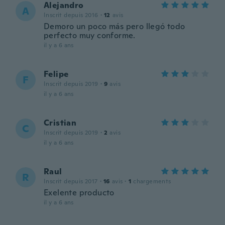
Alejandro
A
Inscrit depuis 2016
·
12
avis
Demoro un poco más pero llegó todo
perfecto muy conforme.
il y a 6 ans
Felipe
F
Inscrit depuis 2019
·
9
avis
il y a 6 ans
Cristian
C
Inscrit depuis 2019
·
2
avis
il y a 6 ans
Raul
R
Inscrit depuis 2017
·
16
avis
·
1
chargements
Exelente producto
il y a 6 ans