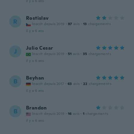
il y a 6 ans
Rostislav
R
Inscrit depuis 2019
·
97
avis
·
13
chargements
il y a 6 ans
Julio Cesar
J
Inscrit depuis 2019
·
51
avis
·
35
chargements
il y a 6 ans
Beyhan
B
Inscrit depuis 2017
·
63
avis
·
22
chargements
il y a 6 ans
Brandon
B
Inscrit depuis 2019
·
16
avis
·
1
chargements
il y a 6 ans