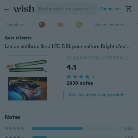
Connexion
Populaires
Vus récemment
Avis clients
Lampe antibrouillard LED DRL pour voiture Bright d'extérieur COB Feux de circulation diurne COB
ÉVALUATION GÉNÉRALE
4.1
2839 notes
Voir les détails du produit
Notes
1,680
448