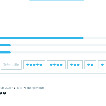
Très utile
puis 2021
·
3
avis
·
1
chargements
❤️❤️