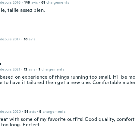
 depuis 2016
·
148
avis
·
61
chargements
le, taille assez bien.
 depuis 2017
·
16
avis
a
 depuis 2021
·
12
avis
·
1
chargements
based on experience of things running too small. It'll be m
e to have it tailored then get a new one. Comfortable mater
 depuis 2020
·
51
avis
·
8
chargements
eat with some of my favorite outfits! Good quality, comfort
 too long. Perfect.