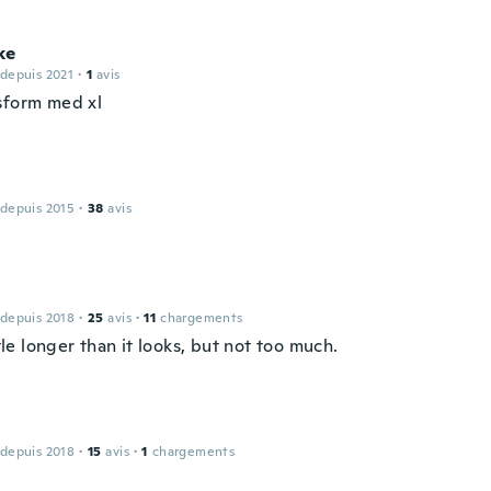
ke
 depuis 2021
·
1
avis
sform med xl
 depuis 2015
·
38
avis
y
 depuis 2018
·
25
avis
·
11
chargements
ittle longer than it looks, but not too much.
 depuis 2018
·
15
avis
·
1
chargements