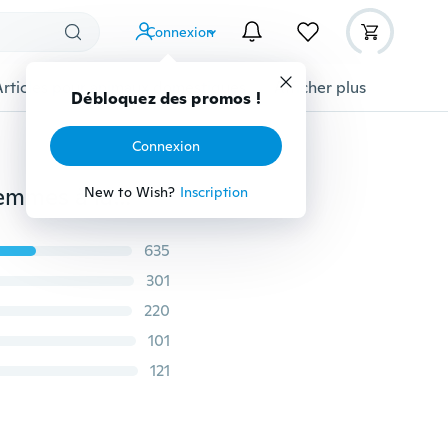
Connexion
Articles pour animaux domestiques
Afficher plus
Débloquez des promos !
Connexion
Jupes de soirée plissées évasées à taille haute pour femmes à la mode
New to Wish?
Inscription
635
301
220
101
121