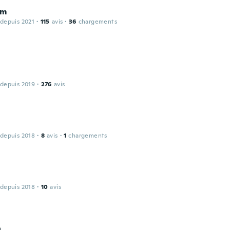
om
 depuis 2021
·
115
avis
·
36
chargements
 depuis 2019
·
276
avis
 depuis 2018
·
8
avis
·
1
chargements
 depuis 2018
·
10
avis
a