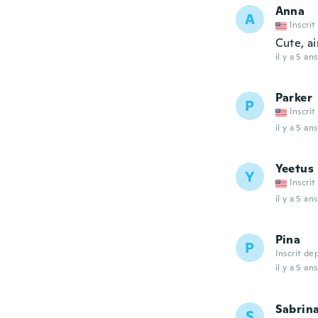
Anna
A
Inscrit
Cute, ai
il y a 5 ans
Parker
P
Inscrit
il y a 5 ans
Yeetus
Y
Inscrit
il y a 5 ans
Pina
P
Inscrit de
il y a 5 ans
Sabrin
S