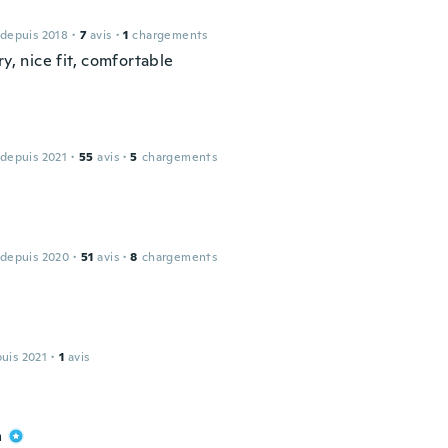
 depuis 2018
·
7
avis
·
1
chargements
ry, nice fit, comfortable
 depuis 2021
·
55
avis
·
5
chargements
 depuis 2020
·
51
avis
·
8
chargements
puis 2021
·
1
avis
a