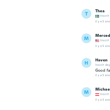
Thea
T
Inscrit
il y a 5 ans
Merced
M
Inscrit
il y a 5 ans
Haven
H
Inscrit de
Good fa
il y a 5 ans
Michae
M
Inscrit
il y a 5 ans