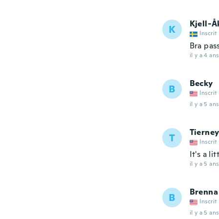
Kjell-Å
K
Inscrit
Bra pas
il y a 4 ans
Becky
B
Inscrit
il y a 5 ans
Tierne
T
Inscrit
It's a l
il y a 5 ans
Brenna
B
Inscrit
il y a 5 ans