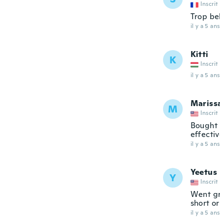
Inscrit
Trop bel
il y a 5 ans
Kitti
K
Inscrit
il y a 5 ans
Mariss
M
Inscrit
Bought 
effectiv
il y a 5 ans
Yeetus
Y
Inscrit
Went gr
short or
il y a 5 ans