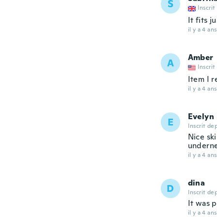
S
Inscrit
It fits 
il y a 4 ans
Amber
A
Inscrit
Item I 
il y a 4 ans
Evelyn
E
Inscrit de
Nice ski
undernea
il y a 4 ans
dina
D
Inscrit de
It was 
il y a 4 ans