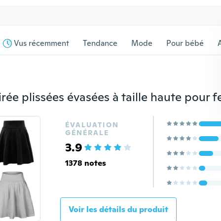
Vus récemment
Tendance
Mode
Pour bébé
s
ÉVALUATION
GÉNÉRALE
3.9
1378 notes
Voir les détails du produit