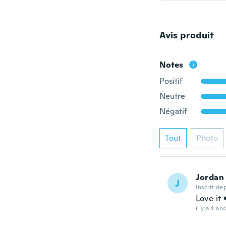
Avis produit
Notes
Positif
Neutre
Négatif
Tout
Photo
Jordan
J
Inscrit de
Love it 
il y a 4 ans