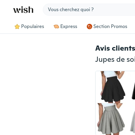
Jump to section
Populaires
Express
Section Promos
Avis client