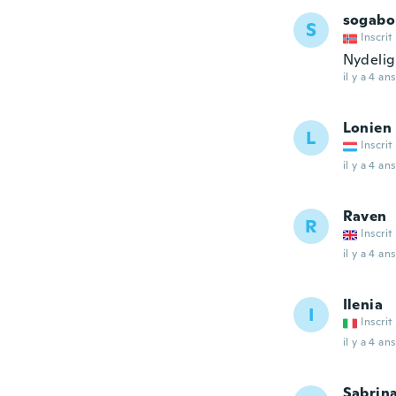
sogab
S
Inscrit
Nydelig
il y a 4 ans
Lonien
L
Inscrit
il y a 4 ans
Raven
R
Inscrit
il y a 4 ans
Ilenia
I
Inscrit
il y a 4 ans
Sabrin