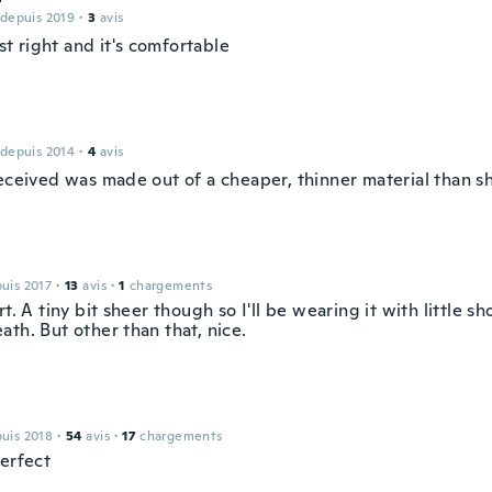
 depuis 2019
·
3
avis
just right and it's comfortable
 depuis 2014
·
4
avis
received was made out of a cheaper, thinner material than 
puis 2017
·
13
avis
·
1
chargements
rt. A tiny bit sheer though so I'll be wearing it with little sh
th. But other than that, nice.
puis 2018
·
54
avis
·
17
chargements
perfect