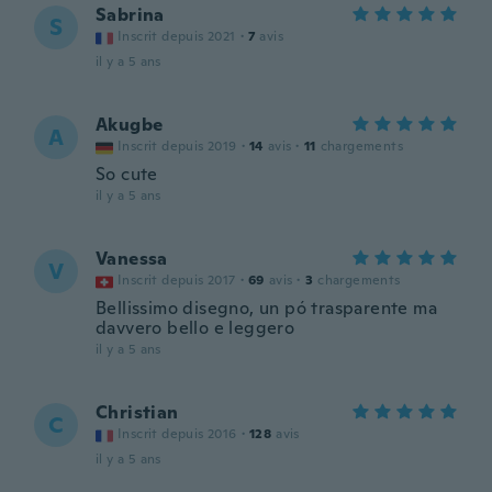
Sabrina
S
Inscrit depuis 2021
·
7
avis
il y a 5 ans
Akugbe
A
Inscrit depuis 2019
·
14
avis
·
11
chargements
So cute
il y a 5 ans
Vanessa
V
Inscrit depuis 2017
·
69
avis
·
3
chargements
Bellissimo disegno, un pó trasparente ma
davvero bello e leggero
il y a 5 ans
Christian
C
Inscrit depuis 2016
·
128
avis
il y a 5 ans