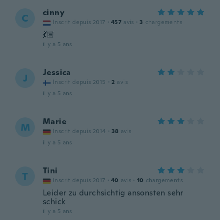
cinny
C
Inscrit depuis 2017
·
457
avis
·
3
chargements
💃🏽
il y a 5 ans
Jessica
J
Inscrit depuis 2015
·
2
avis
il y a 5 ans
Marie
M
Inscrit depuis 2014
·
38
avis
il y a 5 ans
Tini
T
Inscrit depuis 2017
·
40
avis
·
10
chargements
Leider zu durchsichtig ansonsten sehr
schick
il y a 5 ans