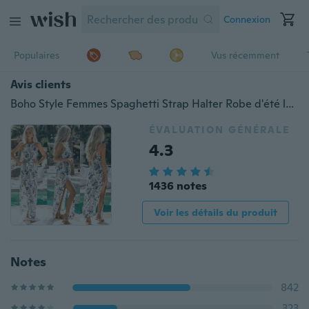
Connexion
Populaires
Vus récemment
Avis clients
Boho Style Femmes Spaghetti Strap Halter Robe d'été longue Robe de plage fendue sur le côté avec imprimé floral
ÉVALUATION GÉNÉRALE
4.3
1436 notes
Voir les détails du produit
Notes
842
323