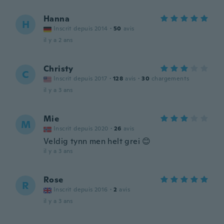
Hanna
H
Inscrit depuis 2014
·
50
avis
il y a 2 ans
Christy
C
Inscrit depuis 2017
·
128
avis
·
30
chargements
il y a 3 ans
Mie
M
Inscrit depuis 2020
·
26
avis
Veldig tynn men helt grei 😊
il y a 3 ans
Rose
R
Inscrit depuis 2016
·
2
avis
il y a 3 ans