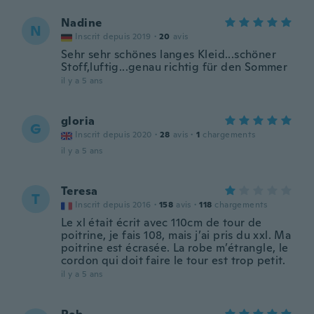
Nadine
N
Inscrit depuis 2019
·
20
avis
Sehr sehr schönes langes Kleid...schöner
Stoff,luftig...genau richtig für den Sommer
il y a 5 ans
gloria
G
Inscrit depuis 2020
·
28
avis
·
1
chargements
il y a 5 ans
Teresa
T
Inscrit depuis 2016
·
158
avis
·
118
chargements
Le xl était écrit avec 110cm de tour de
poitrine, je fais 108, mais j’ai pris du xxl. Ma
poitrine est écrasée. La robe m’étrangle, le
cordon qui doit faire le tour est trop petit.
il y a 5 ans