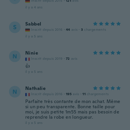
Inscrit depuis 2015
·
121
avis
il y a 4 ans
Sabbel
S
Inscrit depuis 2016
·
44
avis
·
3
chargements
il y a 5 ans
Ninie
N
Inscrit depuis 2019
·
72
avis
👍
il y a 5 ans
Nathalie
N
Inscrit depuis 2016
·
195
avis
·
11
chargements
Parfaite très contante de mon achat. Même
si un peu transparente. Bonne taille pour
moi, je suis petite 1m55 mais pas besoin de
reprendre la robe en longueur.
il y a 5 ans