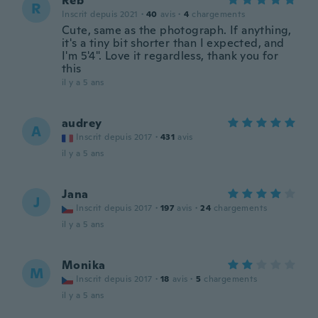
Reb
R
Inscrit depuis 2021
·
40
avis
·
4
chargements
Cute, same as the photograph. If anything,
it's a tiny bit shorter than I expected, and
I'm 5'4". Love it regardless, thank you for
this
il y a 5 ans
audrey
A
Inscrit depuis 2017
·
431
avis
il y a 5 ans
Jana
J
Inscrit depuis 2017
·
197
avis
·
24
chargements
il y a 5 ans
Monika
M
Inscrit depuis 2017
·
18
avis
·
5
chargements
il y a 5 ans