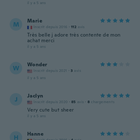
il y a 5 ans
Marie
M
Inscrit depuis 2016
·
112
avis
Très belle j adore très contente de mon
achat merci
il y a 5 ans
Wonder
W
Inscrit depuis 2021
·
3
avis
il y a 5 ans
Jaclyn
J
Inscrit depuis 2020
·
85
avis
·
8
chargements
Very cute but sheer
il y a 5 ans
Hanne
H