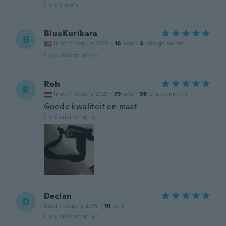
il y a 9 mois
BlueKurikara
B
Inscrit depuis 2022
·
16
avis
·
3
chargements
il y a environ un an
Rob
R
Inscrit depuis 2021
·
79
avis
·
98
chargements
Goede kwaliteit en maat
il y a environ un an
Declan
D
Inscrit depuis 2015
·
10
avis
il y a environ un an