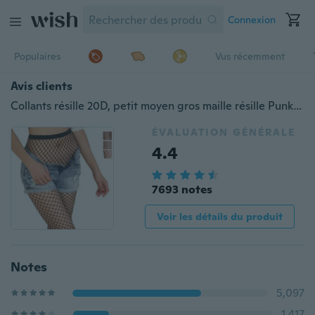
Connexion
Populaires
Vus récemment
Avis clients
Collants résille 20D, petit moyen gros maille résille Punk collants Anti-crochet Nylon évider bas collants
ÉVALUATION GÉNÉRALE
4.4
7693 notes
Voir les détails du produit
Notes
5,097
1,417