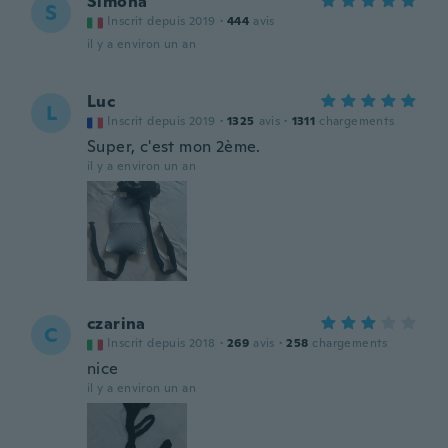
Simona
S
Inscrit depuis 2019
·
444
avis
il y a environ un an
Luc
L
Inscrit depuis 2019
·
1325
avis
·
1311
chargements
Super, c'est mon 2ème.
il y a environ un an
czarina
C
Inscrit depuis 2018
·
269
avis
·
258
chargements
nice
il y a environ un an