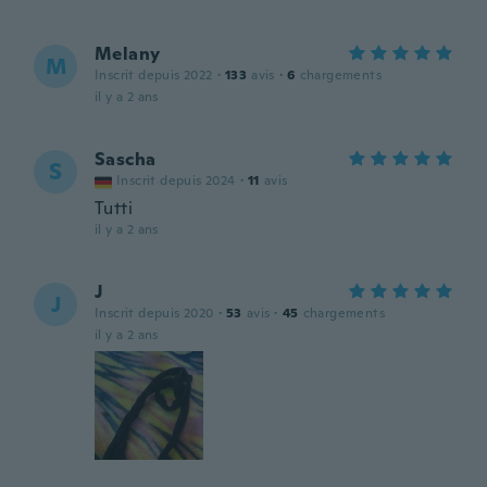
Melany
M
Inscrit depuis 2022
·
133
avis
·
6
chargements
il y a 2 ans
Sascha
S
Inscrit depuis 2024
·
11
avis
Tutti
il y a 2 ans
J
J
Inscrit depuis 2020
·
53
avis
·
45
chargements
il y a 2 ans