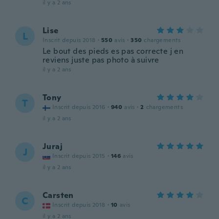
il y a 2 ans
Lise
L
Inscrit depuis 2018
·
550
avis
·
350
chargements
Le bout des pieds es pas correcte j en
reviens juste pas photo à suivre
il y a 2 ans
Tony
T
Inscrit depuis 2016
·
940
avis
·
2
chargements
il y a 2 ans
Juraj
J
Inscrit depuis 2015
·
146
avis
il y a 2 ans
Carsten
C
Inscrit depuis 2018
·
10
avis
il y a 2 ans