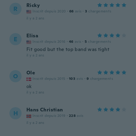
Ricky
R
Inscrit depuis 2020
·
66
avis
·
3
chargements
il y a 2 ans
Elisa
E
Inscrit depuis 2016
·
46
avis
·
5
chargements
Fit good but the top band was tight
il y a 2 ans
Ole
O
Inscrit depuis 2015
·
103
avis
·
9
chargements
ok
il y a 2 ans
Hans Christian
H
Inscrit depuis 2019
·
228
avis
il y a 2 ans