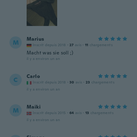
Marius
M
Inscrit depuis 2018
·
27
avis
·
11
chargements
Macht was sie soll ;)
il y a environ un an
Carlo
C
Inscrit depuis 2018
·
30
avis
·
23
chargements
il y a environ un an
Maiki
M
Inscrit depuis 2015
·
64
avis
·
13
chargements
il y a environ un an