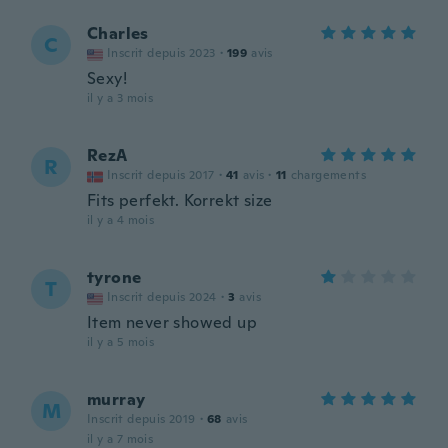
Charles
C
Inscrit depuis 2023
·
199
avis
Sexy!
il y a 3 mois
RezA
R
Inscrit depuis 2017
·
41
avis
·
11
chargements
Fits perfekt. Korrekt size
il y a 4 mois
tyrone
T
Inscrit depuis 2024
·
3
avis
Item never showed up
il y a 5 mois
murray
M
Inscrit depuis 2019
·
68
avis
il y a 7 mois