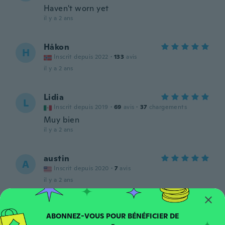
Haven't worn yet
il y a 2 ans
Håkon
H
Inscrit depuis 2022
·
133
avis
il y a 2 ans
Lidia
L
Inscrit depuis 2019
·
69
avis
·
37
chargements
Muy bien
il y a 2 ans
austin
A
Inscrit depuis 2020
·
7
avis
il y a 2 ans
Mario
M
Inscrit depuis 2018
·
20
avis