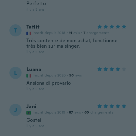
Perfetto
il y a 5 ans
Tatlit
T
Inscrit depuis 2018
·
11
avis
·
7
chargements
Très contente de mon achat, fonctionne
très bien sur ma singer.
il y a 5 ans
Luana
L
Inscrit depuis 2020
·
50
avis
Ansiona di provarlo
il y a 5 ans
Jani
J
Inscrit depuis 2019
·
87
avis
·
60
chargements
Gostei
il y a 5 ans