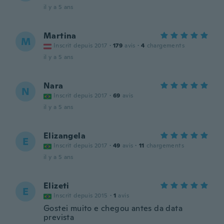
il y a 5 ans
Martina
M
Inscrit depuis 2017
·
179
avis
·
4
chargements
il y a 5 ans
Nara
N
Inscrit depuis 2017
·
69
avis
il y a 5 ans
Elizangela
E
Inscrit depuis 2017
·
49
avis
·
11
chargements
il y a 5 ans
Elizeti
E
Inscrit depuis 2015
·
1
avis
Gostei muito e chegou antes da data
prevista