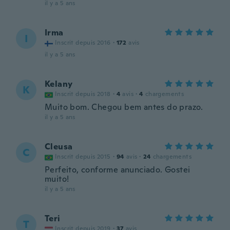
il y a 5 ans
Irma
I
Inscrit depuis 2016
·
172
avis
il y a 5 ans
Kelany
K
Inscrit depuis 2018
·
4
avis
·
4
chargements
Muito bom. Chegou bem antes do prazo.
il y a 5 ans
Cleusa
C
Inscrit depuis 2015
·
94
avis
·
24
chargements
Perfeito, conforme anunciado. Gostei
muito!
il y a 5 ans
Teri
T
Inscrit depuis 2019
·
37
avis