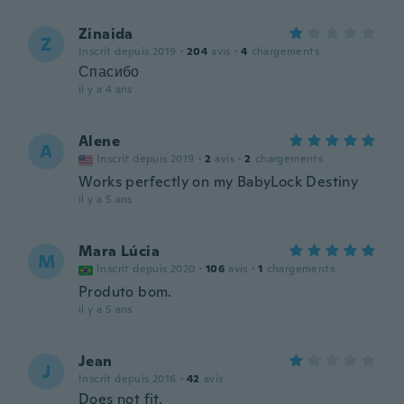
Zinaida
Z
Inscrit depuis 2019
·
204
avis
·
4
chargements
Спасибо
il y a 4 ans
Alene
A
Inscrit depuis 2019
·
2
avis
·
2
chargements
Works perfectly on my BabyLock Destiny
il y a 5 ans
Mara Lúcia
M
Inscrit depuis 2020
·
106
avis
·
1
chargements
Produto bom.
il y a 5 ans
Jean
J
Inscrit depuis 2016
·
42
avis
Does not fit.