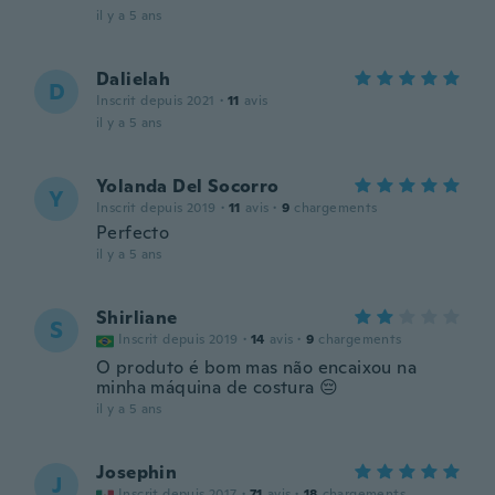
il y a 5 ans
Dalielah
D
Inscrit depuis 2021
·
11
avis
il y a 5 ans
Yolanda Del Socorro
Y
Inscrit depuis 2019
·
11
avis
·
9
chargements
Perfecto
il y a 5 ans
Shirliane
S
Inscrit depuis 2019
·
14
avis
·
9
chargements
O produto é bom mas não encaixou na
minha máquina de costura 😔
il y a 5 ans
Josephin
J
Inscrit depuis 2017
·
71
avis
·
18
chargements