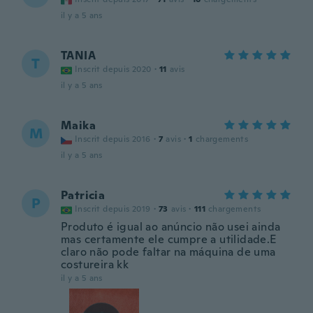
il y a 5 ans
TANIA
T
Inscrit depuis 2020
·
11
avis
il y a 5 ans
Maika
M
Inscrit depuis 2016
·
7
avis
·
1
chargements
il y a 5 ans
Patricia
P
Inscrit depuis 2019
·
73
avis
·
111
chargements
Produto é igual ao anúncio não usei ainda
mas certamente ele cumpre a utilidade.E
claro não pode faltar na máquina de uma
costureira kk
il y a 5 ans