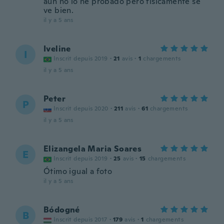
aun no lo he probado pero físicamente se
ve bien.
il y a 5 ans
Iveline
I
Inscrit depuis 2019
·
21
avis
·
1
chargements
il y a 5 ans
Peter
P
Inscrit depuis 2020
·
211
avis
·
61
chargements
il y a 5 ans
Elizangela Maria Soares
E
Inscrit depuis 2019
·
25
avis
·
15
chargements
Ótimo igual a foto
il y a 5 ans
Bódogné
B
Inscrit depuis 2017
·
179
avis
·
1
chargements