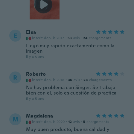
Elsa
E
Inscrit depuis 2017
·
53
avis
·
24
chargements
Llegó muy rapido exactamente como la
imagen
il y a 5 ans
Roberto
R
Inscrit depuis 2018
·
36
avis
·
28
chargements
No hay problema con Singer. Se trabaja
bien con el, solo es cuestión de practica
il y a 5 ans
Magdalena
M
Inscrit depuis 2020
·
12
avis
·
5
chargements
Muy buen producto, buena calidad y