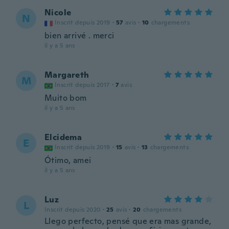
Nicole
N
Inscrit depuis 2019
·
57
avis
·
10
chargements
bien arrivé . merci
il y a 5 ans
Margareth
M
Inscrit depuis 2017
·
7
avis
Muito bom
il y a 5 ans
Elcidema
E
Inscrit depuis 2019
·
15
avis
·
13
chargements
Ótimo, amei
il y a 5 ans
Luz
L
Inscrit depuis 2020
·
25
avis
·
20
chargements
Llego perfecto, pensé que era mas grande,