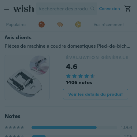
Connexion
Populaires
Vus récemment
Avis clients
Pièces de machine à coudre domestiques Pied-de-biche 7306A Pied pour fermeture à glissière invisible pour le chanteur Frère Janome Juki Toyota
ÉVALUATION GÉNÉRALE
4.6
1406 notes
Voir les détails du produit
Notes
1,064
206