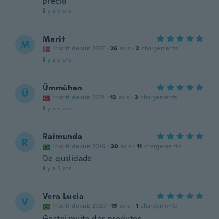
precio
il y a 5 ans
Marit
M
Inscrit depuis 2017
·
26
avis
·
2
chargements
il y a 5 ans
Ümmühan
Ü
Inscrit depuis 2021
·
12
avis
·
2
chargements
il y a 5 ans
Raimunda
R
Inscrit depuis 2016
·
30
avis
·
11
chargements
De qualidade
il y a 5 ans
Vera Lucia
V
Inscrit depuis 2020
·
13
avis
·
1
chargements
Gostei muito dos produtos