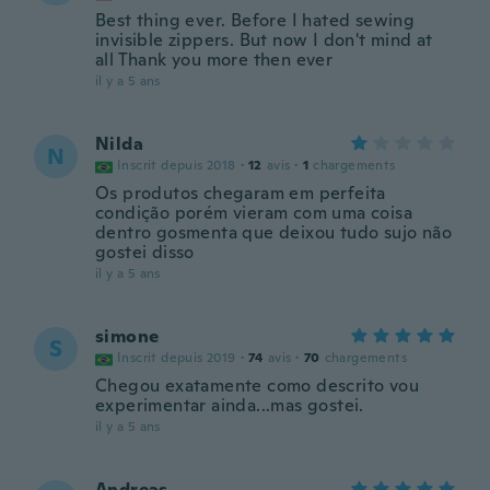
Best thing ever. Before I hated sewing
invisible zippers. But now I don't mind at
all Thank you more then ever
il y a 5 ans
Nilda
N
Inscrit depuis 2018
·
12
avis
·
1
chargements
Os produtos chegaram em perfeita
condição porém vieram com uma coisa
dentro gosmenta que deixou tudo sujo não
gostei disso
il y a 5 ans
simone
S
Inscrit depuis 2019
·
74
avis
·
70
chargements
Chegou exatamente como descrito vou
experimentar ainda...mas gostei.
il y a 5 ans
Andreas