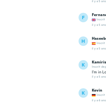
il y a 5 ans
Fernan
F
Inscrit
il y a 5 ans
Haseeb
H
Inscrit
il y a 5 ans
Kamiri
K
Inscrit de
I'm in L
il y a 5 ans
Kevin
K
Inscrit
il y a 6 ans