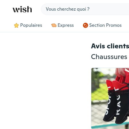
Jump to section
Populaires
Express
Section Promos
Avis client