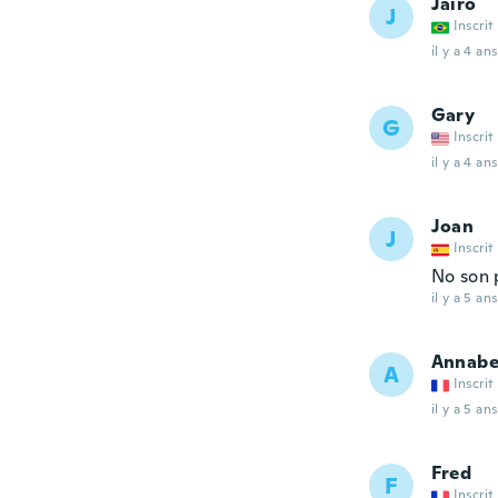
Jairo
J
Inscrit
il y a 4 ans
Gary
G
Inscrit
il y a 4 ans
Joan
J
Inscrit
No son p
il y a 5 ans
Annabe
A
Inscrit
il y a 5 ans
Fred
F
Inscrit