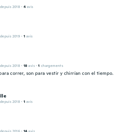
 depuis 2018
·
4
avis
 depuis 2019
·
1
avis
 depuis 2018
·
18
avis
·
1
chargements
ara correr, son para vestir y chirrían con el tiempo.
lle
 depuis 2018
·
1
avis
 depuis 2016
·
14
avis