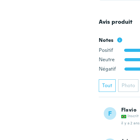
Avis produit
Notes
Positif
Neutre
Négatif
Tout
Photo
Flavio
F
Inscrit
il y a 2 ans