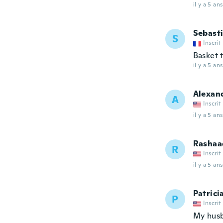
il y a 5 ans
Sebast
S
Inscrit
Basket t
il y a 5 ans
Alexan
A
Inscrit
il y a 5 ans
Rashaa
R
Inscrit
il y a 5 ans
Patrici
P
Inscrit
My husb