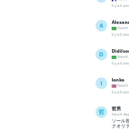
il y a 5 ans
Alexan
A
Inscrit
il y a 5 ans
Didilso
D
Inscrit
il y a 5 ans
Ionko
I
Inscrit
il y a 5 ans
哲男
哲
Inscrit de
ソール
クオリ