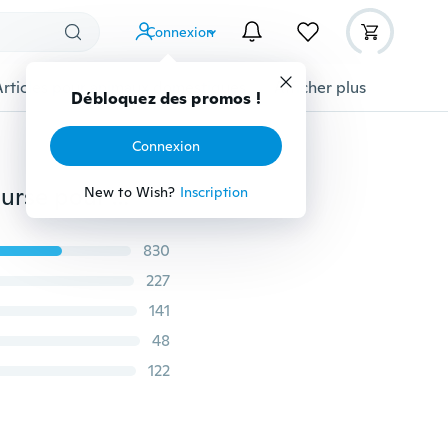
Connexion
Articles pour animaux domestiques
Afficher plus
Débloquez des promos !
Connexion
Chaussures de mode pour hommes Chaussures de course pour hommes Chaussures d'été en plein air pour femmes Chaussures de sport pour couples pour hommes Baskets (Taille36-44,3 Couleur)
New to Wish?
Inscription
830
227
141
48
122