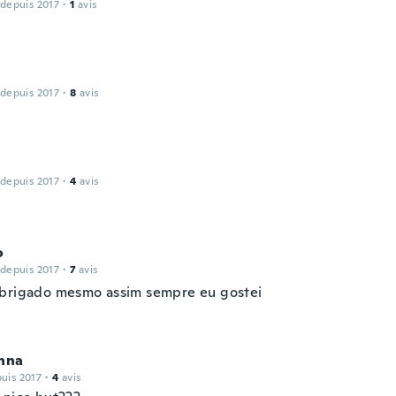
 depuis 2017
·
1
avis
 depuis 2017
·
8
avis
 depuis 2017
·
4
avis
o
 depuis 2017
·
7
avis
brigado mesmo assim sempre eu gostei
shna
puis 2017
·
4
avis