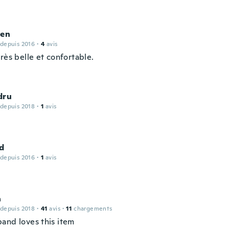
ien
 depuis 2016
·
4
avis
rès belle et confortable.
dru
 depuis 2018
·
1
avis
d
 depuis 2016
·
1
avis
a
 depuis 2018
·
41
avis
·
11
chargements
and loves this item