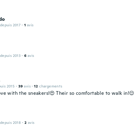
do
 depuis 2017
·
1
avis
 depuis 2013
·
6
avis
s
puis 2015
·
39
avis
·
12
chargements
ove with the sneakers!😍 Their so comfortable to walk in!😌
 depuis 2018
·
2
avis