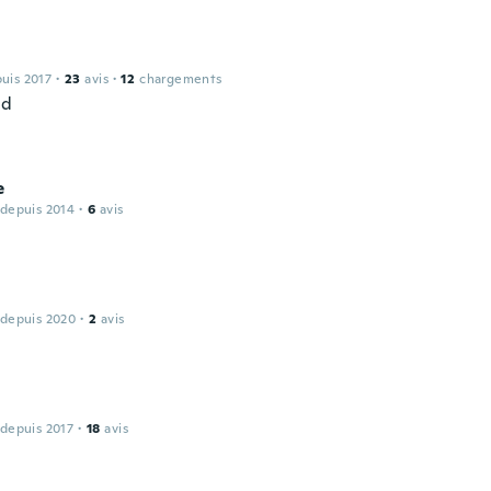
puis 2017
·
23
avis
·
12
chargements
od
e
 depuis 2014
·
6
avis
 depuis 2020
·
2
avis
 depuis 2017
·
18
avis