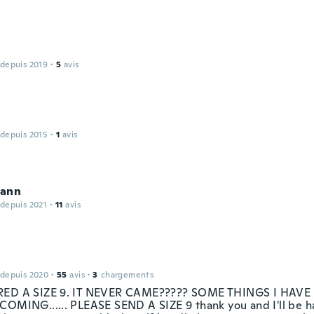
 depuis 2019
·
5
avis
 depuis 2015
·
1
avis
ann
 depuis 2021
·
11
avis
 depuis 2020
·
55
avis
·
3
chargements
RED A SIZE 9. IT NEVER CAME????? SOME THINGS I HAV
COMING...... PLEASE SEND A SIZE 9 thank you and I'll be 