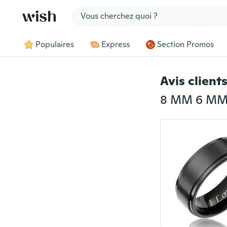
Jump to section
Populaires
Express
Section Promos
Avis client