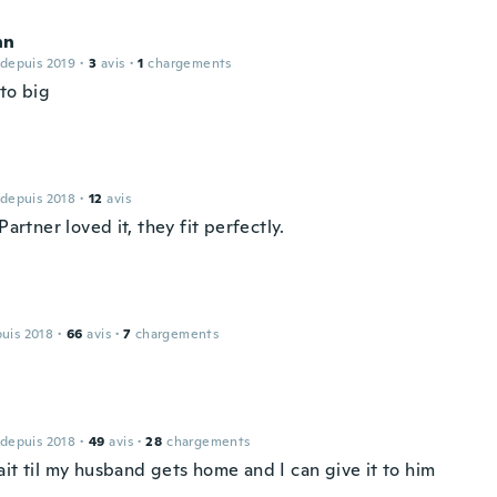
nn
 depuis 2019
·
3
avis
·
1
chargements
to big
 depuis 2018
·
12
avis
 Partner loved it, they fit perfectly.
puis 2018
·
66
avis
·
7
chargements
 depuis 2018
·
49
avis
·
28
chargements
it til my husband gets home and I can give it to him