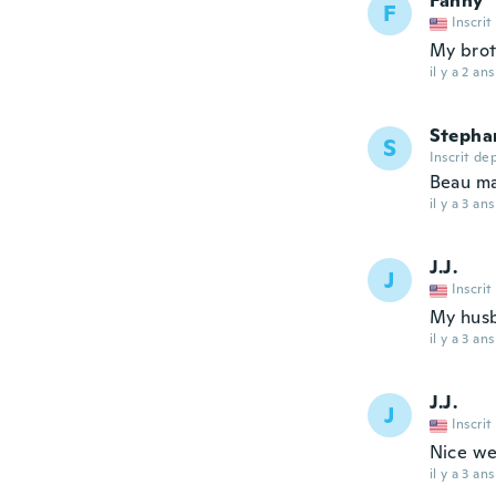
Fanny
F
Inscrit
My brot
il y a 2 ans
Stepha
S
Inscrit de
Beau ma
il y a 3 ans
J.J.
J
Inscrit
My husba
il y a 3 ans
J.J.
J
Inscrit
Nice we
il y a 3 ans