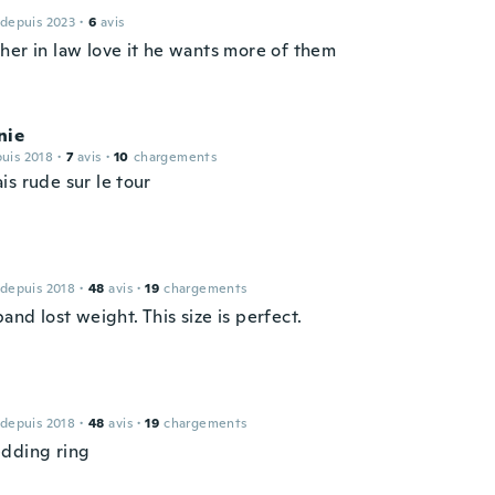
 depuis 2023
·
6
avis
her in law love it he wants more of them
nie
puis 2018
·
7
avis
·
10
chargements
is rude sur le tour
 depuis 2018
·
48
avis
·
19
chargements
nd lost weight. This size is perfect.
 depuis 2018
·
48
avis
·
19
chargements
dding ring