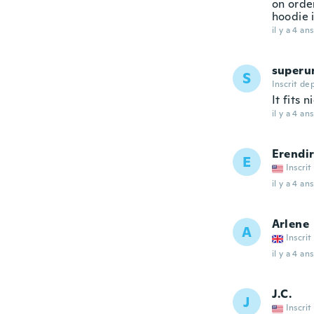
on orde
hoodie i
il y a 4 ans
superu
S
Inscrit de
It fits 
il y a 4 ans
Erendi
E
Inscrit
il y a 4 ans
Arlene
A
Inscrit
il y a 4 ans
J.C.
J
Inscrit