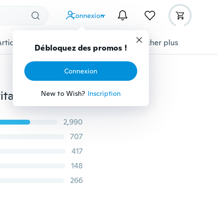
Connexion
Articles pour animaux domestiques
Afficher plus
Débloquez des promos !
Connexion
8 MM 6 MM Couple anneaux homme noir amoureux titane bague de mariage gravé "je t'aime"
New to Wish?
Inscription
2,990
707
417
148
266