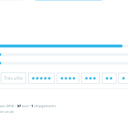
Très utile
puis 2018
·
37
avis
·
1
chargements
ron un an