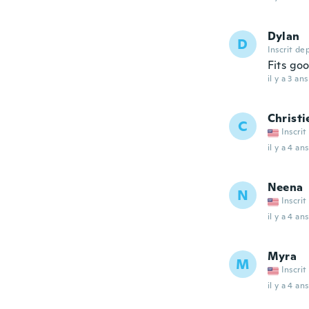
Dylan
D
Inscrit de
Fits go
il y a 3 ans
Christi
C
Inscrit
il y a 4 ans
Neena
N
Inscrit
il y a 4 ans
Myra
M
Inscrit
il y a 4 ans