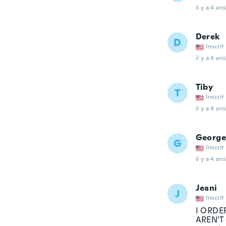
il y a 4 ans
Derek
D
Inscrit
il y a 4 ans
Tiby
T
Inscrit
il y a 4 ans
George
G
Inscrit
il y a 4 ans
Jeani
J
Inscrit
I ORDE
AREN'T 