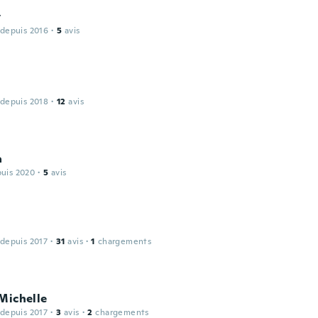
y
 depuis 2016
·
5
avis
 depuis 2018
·
12
avis
a
puis 2020
·
5
avis
 depuis 2017
·
31
avis
·
1
chargements
Michelle
 depuis 2017
·
3
avis
·
2
chargements