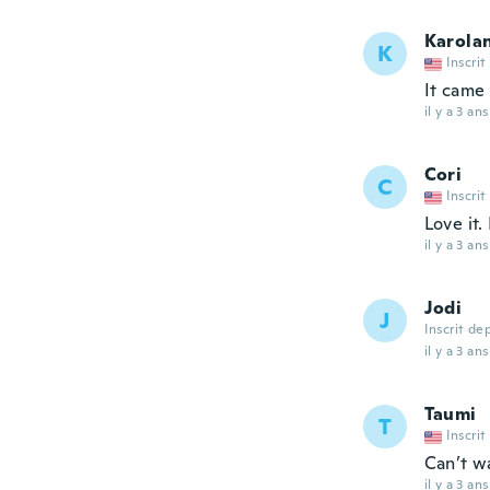
Karola
K
Inscrit
It came 
il y a 3 ans
Cori
C
Inscrit
Love it.
il y a 3 ans
Jodi
J
Inscrit de
il y a 3 ans
Taumi
T
Inscrit
Can’t wa
il y a 3 ans