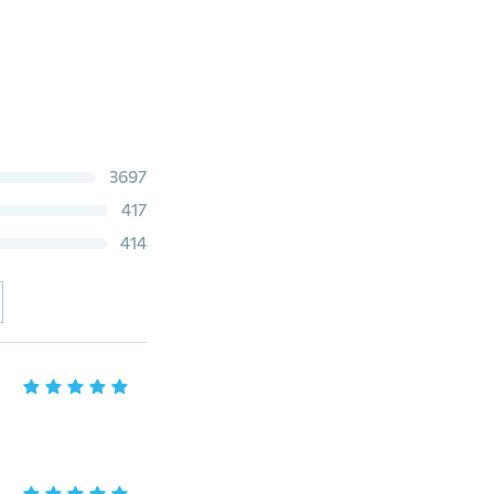
3697
417
414