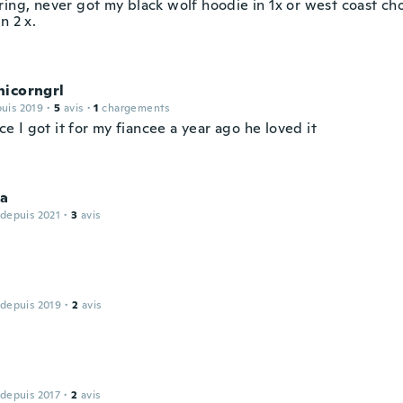
ring, never got my black wolf hoodie in 1x or west coast ch
n 2 x.
nicorngrl
puis 2019
·
5
avis
·
1
chargements
nice I got it for my fiancee a year ago he loved it
ra
 depuis 2021
·
3
avis
 depuis 2019
·
2
avis
 depuis 2017
·
2
avis