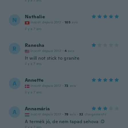
il y a 7 ans
Nathalie
N
Inscrit depuis 2017
·
105
avis
il y a 7 ans
Ranesha
R
Inscrit depuis 2017
·
4
avis
It will not stick to granite
il y a 7 ans
Annette
A
Inscrit depuis 2017
·
72
avis
il y a 7 ans
Annamária
A
Inscrit depuis 2017
·
78
avis
·
32
chargements
A termék jó, de nem tapad sehova :D
il y a 7 ans