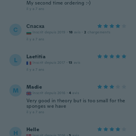
My second time ordering :-)
il y a 7 ans
Спаска
С
Inscrit depuis 2019
·
18
avis
·
2
chargements
il y a 7 ans
Laetitia
L
Inscrit depuis 2017
·
13
avis
il y a 7 ans
Madie
M
Inscrit depuis 2016
·
4
avis
Very good in theory but is too small for the
sponges we have
il y a 7 ans
Helle
H
Inscrit depuis 2016
·
5
avis