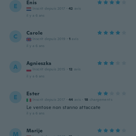
Enis
E
Inscrit depuis 2017
·
42
avis
il y a 6 ans
Carole
C
Inscrit depuis 2019
·
1
avis
il y a 6 ans
Agnieszka
A
Inscrit depuis 2015
·
12
avis
il y a 6 ans
Ester
E
Inscrit depuis 2017
·
44
avis
·
18
chargements
Le ventose non stanno attaccate
il y a 6 ans
Marije
M