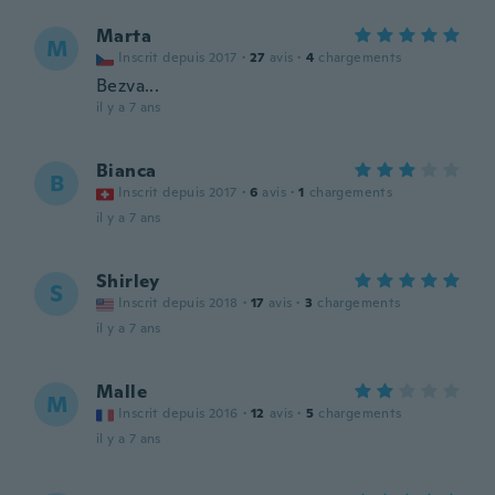
Marta
M
Inscrit depuis 2017
·
27
avis
·
4
chargements
Bezva...
il y a 7 ans
Bianca
B
Inscrit depuis 2017
·
6
avis
·
1
chargements
il y a 7 ans
Shirley
S
Inscrit depuis 2018
·
17
avis
·
3
chargements
il y a 7 ans
Malle
M
Inscrit depuis 2016
·
12
avis
·
5
chargements
il y a 7 ans