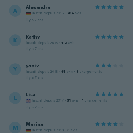
Alexandra
A
Inscrit depuis 2015
·
784
avis
il y a 7 ans
Kathy
K
Inscrit depuis 2015
·
112
avis
il y a 7 ans
yaniv
Y
Inscrit depuis 2018
·
61
avis
·
8
chargements
il y a 7 ans
Lisa
L
Inscrit depuis 2017
·
31
avis
·
1
chargements
il y a 7 ans
Marina
M
Inscrit depuis 2018
·
6
avis