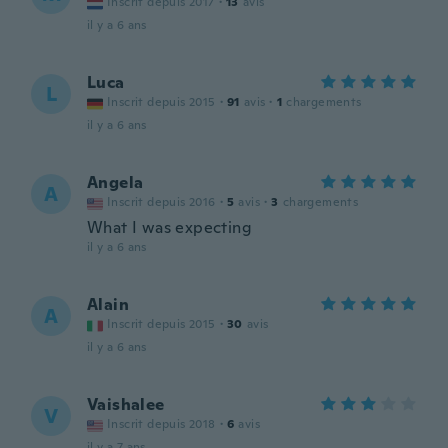
Inscrit depuis 2017
·
13
avis
il y a 6 ans
Luca
L
Inscrit depuis 2015
·
91
avis
·
1
chargements
il y a 6 ans
Angela
A
Inscrit depuis 2016
·
5
avis
·
3
chargements
What I was expecting
il y a 6 ans
Alain
A
Inscrit depuis 2015
·
30
avis
il y a 6 ans
Vaishalee
V
Inscrit depuis 2018
·
6
avis
il y a 7 ans