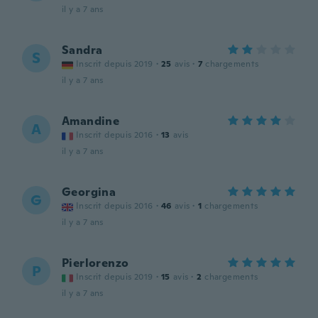
il y a 7 ans
Sandra
S
Inscrit depuis 2019
·
25
avis
·
7
chargements
il y a 7 ans
Amandine
A
Inscrit depuis 2016
·
13
avis
il y a 7 ans
Georgina
G
Inscrit depuis 2016
·
46
avis
·
1
chargements
il y a 7 ans
Pierlorenzo
P
Inscrit depuis 2019
·
15
avis
·
2
chargements
il y a 7 ans