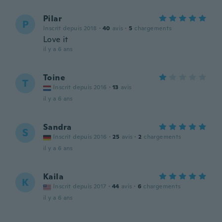
Pilar
P
Inscrit depuis 2018
·
40
avis
·
5
chargements
Love it
il y a 6 ans
Toine
T
Inscrit depuis 2016
·
13
avis
il y a 6 ans
Sandra
S
Inscrit depuis 2016
·
25
avis
·
2
chargements
il y a 6 ans
Kaila
K
Inscrit depuis 2017
·
44
avis
·
6
chargements
il y a 6 ans