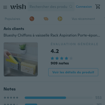
Connexion
Populaires
Vus récemment
Avis clients
Blueshy Chiffons à vaisselle Rack Aspiration Porte-éponge Clip Rag Storage Rack
ÉVALUATION GÉNÉRALE
4.2
909 notes
Voir les détails du produit
Notes
553
161