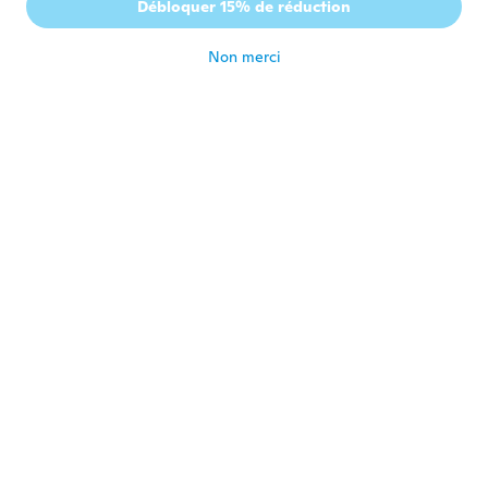
Débloquer 15% de réduction
Igual que la foto
il y a 7 ans
Non merci
George
G
Inscrit depuis 2014
·
920
avis
·
15
chargements
il y a 7 ans
Vinvin
V
Inscrit depuis 2017
·
41
avis
il y a 7 ans
Renzo
R
Inscrit depuis 2019
·
35
avis
·
8
chargements
Economico ma utile e pratico.
il y a 7 ans
Marcia
M
Inscrit depuis 2018
·
20
avis
·
1
chargements