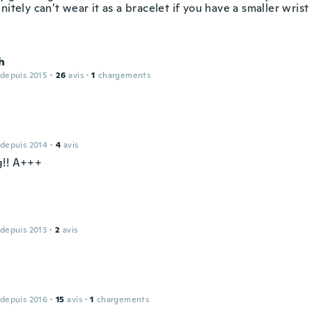
nitely can’t wear it as a bracelet if you have a smaller wrist
h
 depuis 2015
·
26
avis
·
1
chargements
 depuis 2014
·
4
avis
!! A+++
h
 depuis 2013
·
2
avis
 depuis 2016
·
15
avis
·
1
chargements