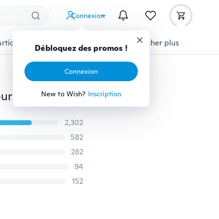
Connexion
Articles pour animaux domestiques
Afficher plus
Débloquez des promos !
Connexion
Bracelet Fumer Pipe Herb Pipe Fumée Tabac Pipes pour Fumer Cigarette Fumer Accessoires
New to Wish?
Inscription
2,302
582
282
94
152