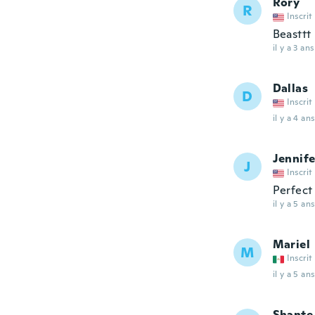
Rory
R
Inscrit
Beasttt
il y a 3 ans
Dallas
D
Inscrit
il y a 4 ans
Jennife
J
Inscrit
Perfect 
il y a 5 ans
Mariel
M
Inscrit
il y a 5 ans
Shante