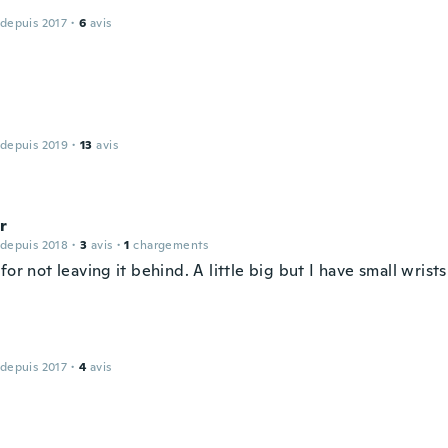
 depuis 2017
·
6
avis
 depuis 2019
·
13
avis
r
 depuis 2018
·
3
avis
·
1
chargements
for not leaving it behind. A little big but I have small wrists
 depuis 2017
·
4
avis