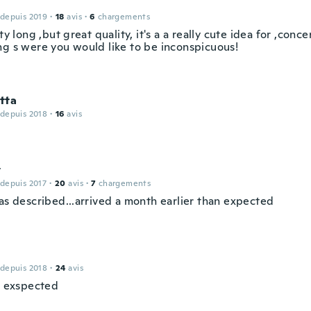
 depuis 2019
·
18
avis
·
6
chargements
tty long ,but great quality, it's a a really cute idea for ,conc
ng s were you would like to be inconspicuous!
tta
 depuis 2018
·
16
avis
y
 depuis 2017
·
20
avis
·
7
chargements
 as described...arrived a month earlier than expected
 depuis 2018
·
24
avis
 I exspected