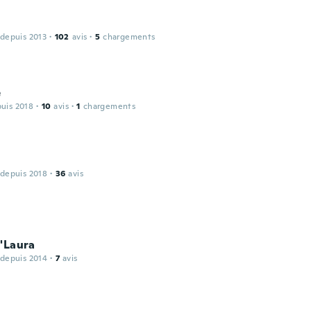
 depuis 2013
·
102
avis
·
5
chargements
e
puis 2018
·
10
avis
·
1
chargements
 depuis 2018
·
36
avis
'Laura
 depuis 2014
·
7
avis