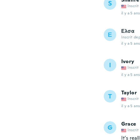
S
Inscrit
il y a 5 ans
Ελσα
Ε
Inscrit de
il y a 5 ans
Ivory
I
Inscrit
il y a 5 ans
Taylor
T
Inscrit
il y a 5 ans
Grace
G
Inscrit
It’s rea