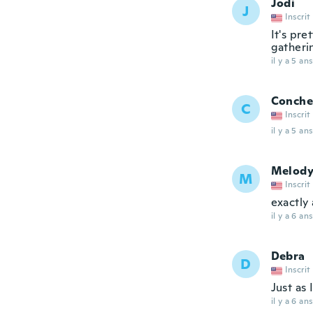
Jodi
J
Inscrit
It's pre
gatheri
il y a 5 ans
Conche
C
Inscrit
il y a 5 ans
Melod
M
Inscrit
exactly
il y a 6 ans
Debra
D
Inscrit
Just as
il y a 6 ans