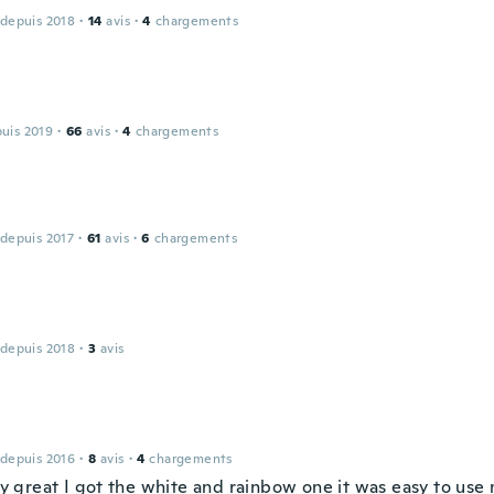
 depuis 2018
·
14
avis
·
4
chargements
puis 2019
·
66
avis
·
4
chargements
 depuis 2017
·
61
avis
·
6
chargements
 depuis 2018
·
3
avis
 depuis 2016
·
8
avis
·
4
chargements
lly great I got the white and rainbow one it was easy to use 