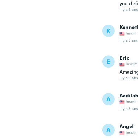
you defi
il y a 5 ans
Kennet
K
Inscrit
il y a 5 ans
Eric
E
Inscrit
Amazing
il y a 5 ans
Aadila
A
Inscrit
il y a 5 ans
Angel
A
Inscrit