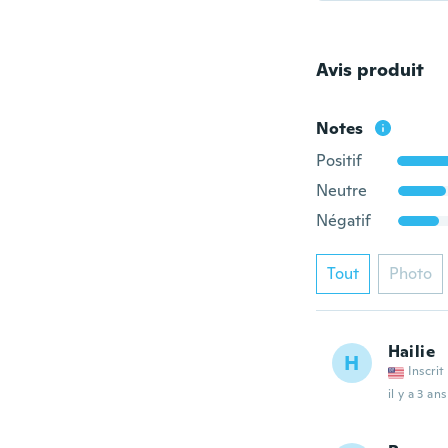
Avis produit
Notes
Positif
Neutre
Négatif
Tout
Photo
Hailie
H
Inscrit
il y a 3 ans