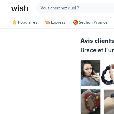
Jump to section
Populaires
Express
Section Promos
Avis client