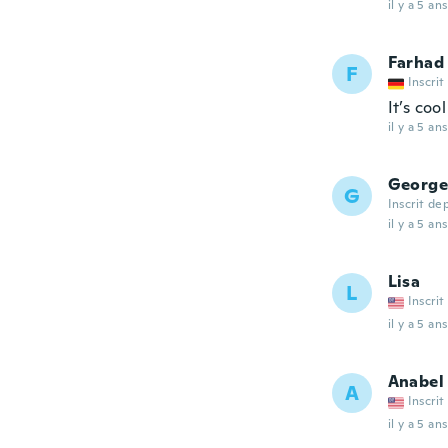
il y a 5 ans
Farhad
F
Inscrit
It’s cool
il y a 5 ans
George
G
Inscrit de
il y a 5 ans
Lisa
L
Inscrit
il y a 5 ans
Anabel
A
Inscrit
il y a 5 ans