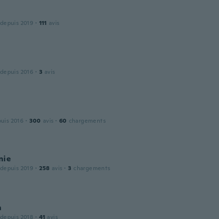
 depuis 2019
·
111
avis
 depuis 2016
·
3
avis
puis 2016
·
300
avis
·
60
chargements
nie
 depuis 2019
·
258
avis
·
3
chargements
n
 depuis 2018
·
41
avis