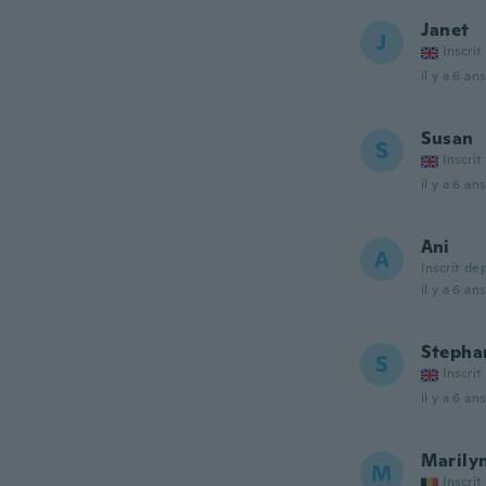
Janet
J
Inscrit
il y a 6 ans
Susan
S
Inscrit
il y a 6 ans
Ani
A
Inscrit de
il y a 6 ans
Stepha
S
Inscrit
il y a 6 ans
Marily
M
Inscrit