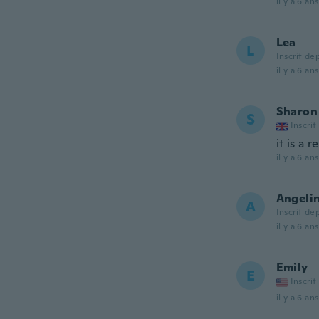
il y a 6 ans
Lea
L
Inscrit de
il y a 6 ans
Sharon
S
Inscrit
it is a 
il y a 6 ans
Angeli
A
Inscrit de
il y a 6 ans
Emily
E
Inscrit
il y a 6 ans