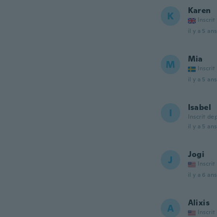
Karen
K
Inscrit
il y a 5 ans
Mia
M
Inscrit
il y a 5 ans
Isabel
I
Inscrit de
il y a 5 ans
Jogi
J
Inscrit
il y a 6 ans
Alixis
A
Inscrit