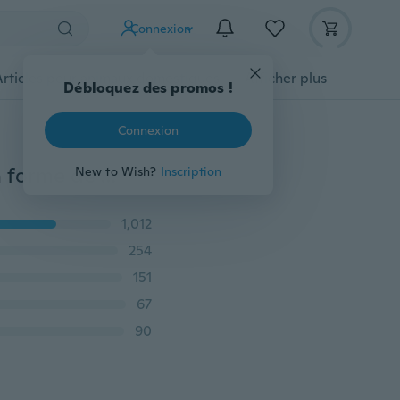
Connexion
Articles pour animaux domestiques
Afficher plus
Débloquez des promos !
Connexion
Bague de mariage simple de luxe en cristal de luxe en forme de V en cristal de diamant Bague de mariage élégant charme pour femmes Bagues de fiançailles avec les doigts Bijoux Vintage en argent Accessoires Cadeaux en argent
New to Wish?
Inscription
1,012
254
151
67
90