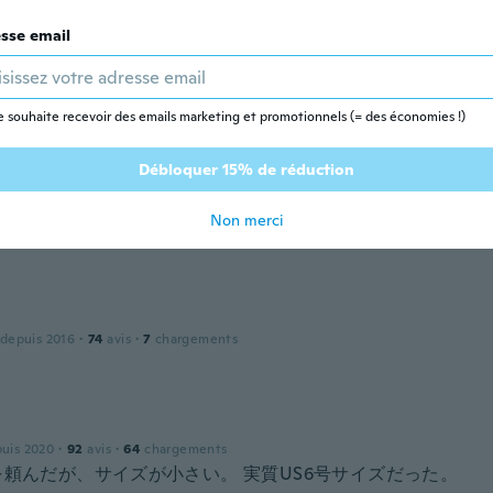
sse email
 depuis 2017
·
40
avis
·
13
chargements
e souhaite recevoir des emails marketing et promotionnels (= des économies !)
etty
Débloquer 15% de réduction
l
Non merci
 depuis 2014
·
16
avis
·
3
chargements
 depuis 2016
·
74
avis
·
7
chargements
puis 2020
·
92
avis
·
64
chargements
を頼んだが、サイズが小さい。 実質US6号サイズだった。