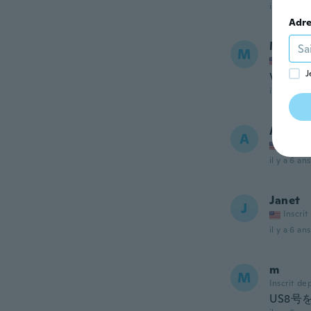
il y a 6 ans
Adre
Mary
M
Inscrit
J
Very pr
il y a 6 ans
Abbiga
A
Inscrit
il y a 6 ans
Janet
J
Inscrit
il y a 6 ans
m
M
Inscrit de
US8号