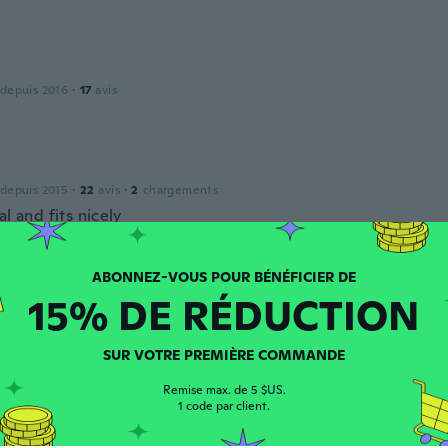
 depuis 2016
·
17
avis
 depuis 2015
·
22
avis
·
2
chargements
al and fits nicely
15% DE RÉDUCTION
 depuis 2017
·
389
avis
·
287
chargements
l, dainty ring, perfect size for stacking another ring
SUR VOTRE PREMIÈRE COMMANDE
Remise max. de 5 $US.
1 code par client.
ne
 depuis 2014
·
270
avis