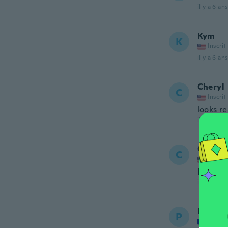
il y a 6 ans
Kym
K
Inscrit
il y a 6 ans
Cheryl
C
Inscrit
looks re
il y a 6 ans
Cindy
C
Inscrit
Beautifu
il y a 6 ans
Peyron
P
Inscrit