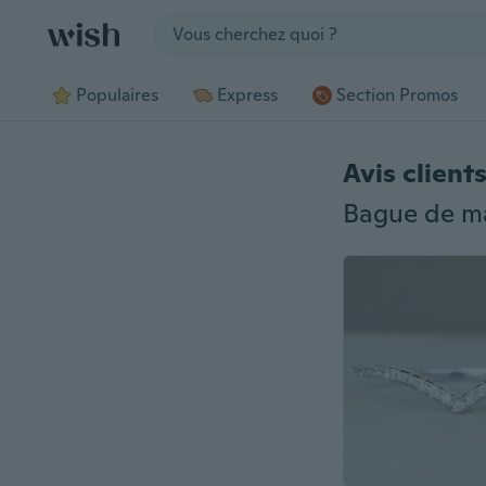
Jump to section
Populaires
Express
Section Promos
Avis client