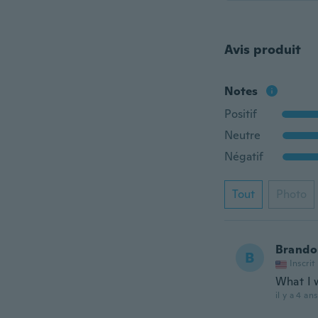
Avis produit
Notes
Positif
Neutre
Négatif
Tout
Photo
Brando
B
Inscrit
What I 
il y a 4 ans