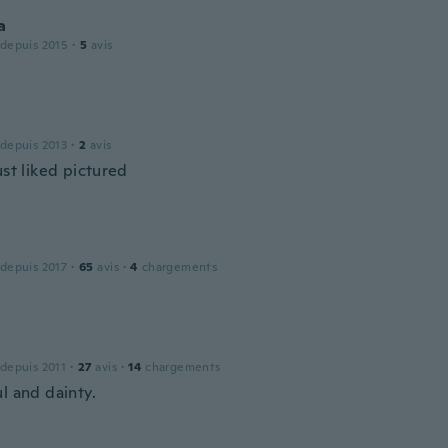
a
 depuis 2015
·
5
avis
a
 depuis 2013
·
2
avis
ust liked pictured
 depuis 2017
·
65
avis
·
4
chargements
 depuis 2011
·
27
avis
·
14
chargements
l and dainty.