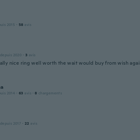
puis 2015
·
58
avis
 depuis 2020
·
3
avis
really nice ring well worth the wait would buy from wish aga
na
puis 2014
·
63
avis
·
8
chargements
 depuis 2017
·
22
avis