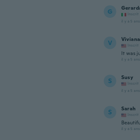
Gerard
G
Inscrit
il y a 5 ans
Vivian
V
Inscrit
It was j
il y a 5 ans
Susy
S
Inscrit
il y a 5 ans
Sarah
S
Inscrit
Beautifu
il y a 5 ans