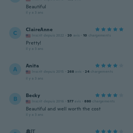
Beautiful
il y a 3 ans
ClaireAnne
C
Inscrit depuis 2022
·
20
avis
·
10
chargements
Pretty!
il y a 3 ans
Anita
A
Inscrit depuis 2015
·
268
avis
·
24
chargements
il y a 3 ans
Becky
B
Inscrit depuis 2016
·
577
avis
·
880
chargements
Beautiful and well worth the cost
il y a 3 ans
典江