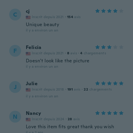
cj
C
Inscrit depuis 2021
·
154
avis
Unique beauty
il y a environ un an
Felicia
F
Inscrit depuis 2021
·
8
avis
·
4
chargements
Doesn’t look like the picture
il y a environ un an
Julie
J
Inscrit depuis 2018
·
191
avis
·
22
chargements
il y a environ un an
Nancy
N
Inscrit depuis 2024
·
28
avis
Love this item fits great thank you wish
il y a 2 ans