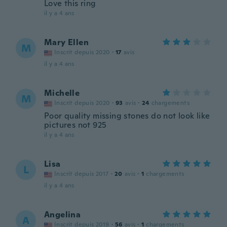
Love this ring
il y a 4 ans
Mary Ellen
M
Inscrit depuis 2020
·
17
avis
il y a 4 ans
Michelle
M
Inscrit depuis 2020
·
93
avis
·
24
chargements
Poor quality missing stones do not look like
pictures not 925
il y a 4 ans
Lisa
L
Inscrit depuis 2017
·
20
avis
·
1
chargements
il y a 4 ans
Angelina
A
Inscrit depuis 2019
·
56
avis
·
1
chargements