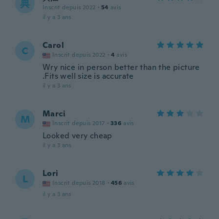
典
Inscrit depuis 2022
·
54
avis
il y a 3 ans
Carol
C
Inscrit depuis 2022
·
4
avis
Wry nice in person better than the picture
.Fits well size is accurate
il y a 3 ans
Marci
M
Inscrit depuis 2017
·
336
avis
Looked very cheap
il y a 3 ans
Lori
L
Inscrit depuis 2018
·
456
avis
il y a 3 ans