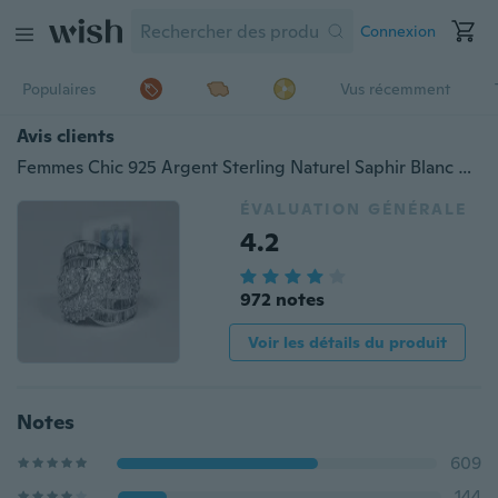
Connexion
Populaires
Vus récemment
Avis clients
Femmes Chic 925 Argent Sterling Naturel Saphir Blanc Pierre Gemme Criss Cross Bague De Mariage Taille5-10
ÉVALUATION GÉNÉRALE
4.2
972 notes
Voir les détails du produit
Notes
609
144