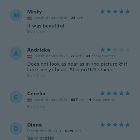
Misty
M
Inscrit depuis 2018
·
23
avis
It was beautiful
il y a 2 ans
Andrieka
A
Inscrit depuis 2021
·
77
avis
·
41
chargements
Does not look as neat as in the picture & it
looks very cheap. Also no 925 stamp.
il y a 2 ans
Cecelia
C
Inscrit depuis 2018
·
937
avis
·
4
chargements
il y a 2 ans
Diana
D
Inscrit depuis 2019
·
1079
avis
Very pretty