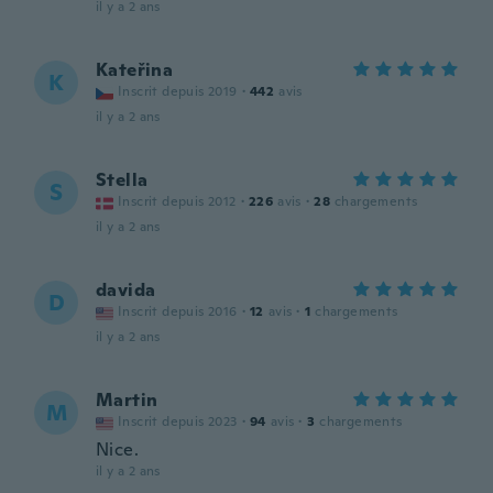
il y a 2 ans
Kateřina
K
Inscrit depuis 2019
·
442
avis
il y a 2 ans
Stella
S
Inscrit depuis 2012
·
226
avis
·
28
chargements
il y a 2 ans
davida
D
Inscrit depuis 2016
·
12
avis
·
1
chargements
il y a 2 ans
Martin
M
Inscrit depuis 2023
·
94
avis
·
3
chargements
Nice.
il y a 2 ans