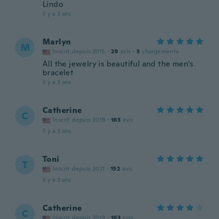
Lindo
il y a 3 ans
Marlyn
M
Inscrit depuis 2015
·
29
avis
·
3
chargements
All the jewelry is beautiful and the men's
bracelet
il y a 3 ans
Catherine
C
Inscrit depuis 2019
·
163
avis
il y a 3 ans
Toni
T
Inscrit depuis 2021
·
152
avis
il y a 3 ans
Catherine
C
Inscrit depuis 2019
·
163
avis