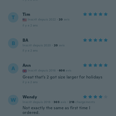
Tim
T
Inscrit depuis 2022
·
20
avis
il y a 2 ans
BA
B
Inscrit depuis 2020
·
20
avis
il y a 2 ans
Ann
A
Inscrit depuis 2016
·
606
avis
Great that's 2 got size larger for holidays
il y a 2 ans
Wendy
W
Inscrit depuis 2018
·
303
avis
·
218
chargements
Not exactly the same as first time I
ordered.