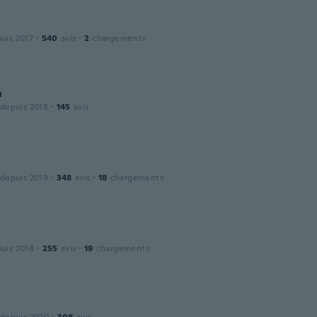
puis 2017
·
540
avis
·
2
chargements
n
 depuis 2018
·
145
avis
 depuis 2019
·
348
avis
·
18
chargements
puis 2018
·
255
avis
·
19
chargements