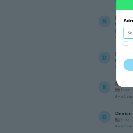
il y a envi
Nalda 
N
Adr
Inscrit
love th
il y a envi
David
D
Inscrit
il y a envi
Rachel
R
Inscrit
il y a 2 ans
Denise
D
Inscrit
il y a 2 ans