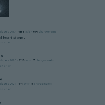
 depuis 2017
·
1186
avis
·
614
chargements
l heart stone .
ron un an
na
 depuis 2020
·
1110
avis
·
7
chargements
ron un an
le
 depuis 2021
·
411
avis
·
5
chargements
ron un an
n