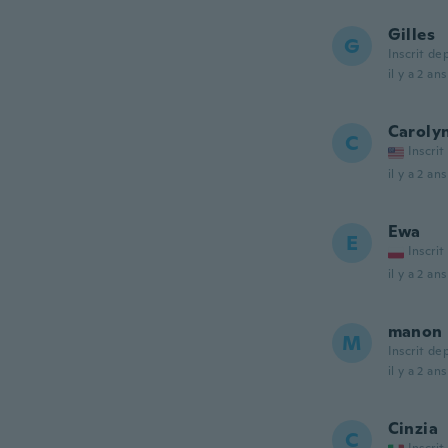
Gilles
G
Inscrit de
il y a 2 ans
Caroly
C
Inscrit
il y a 2 ans
Ewa
E
Inscrit
il y a 2 ans
manon
M
Inscrit de
il y a 2 ans
Cinzia
C