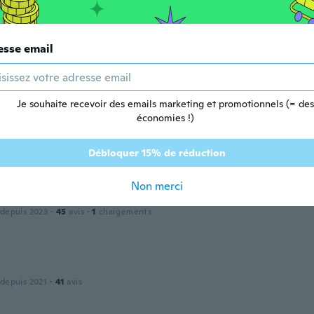
ron un an
G safford
esse email
 depuis 2023
·
211
avis
·
15
chargements
is stone makes me feeling peaceful.
ron un an
Je souhaite recevoir des emails marketing et promotionnels (= des
économies !)
 depuis 2019
·
38
avis
Débloquer 15% de réduction
ron un an
Non merci
 depuis 2023
·
45
avis
·
1
chargements
 depuis 2021
·
41
avis