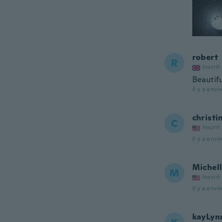
robert
R
Inscrit
Beautifu
il y a envi
christi
C
Inscrit
il y a envi
Michel
M
Inscrit
il y a envi
kayLyn