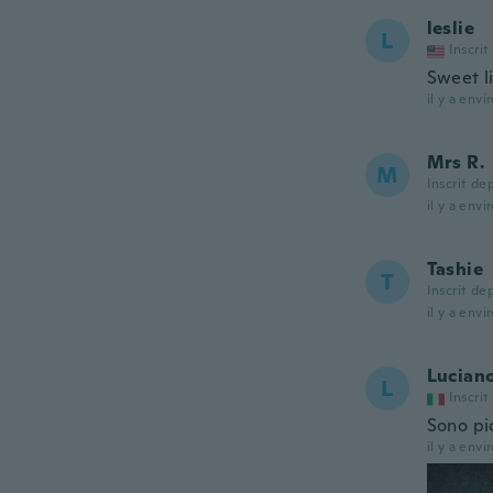
leslie
L
Inscrit
Sweet li
il y a envi
Mrs R.
M
Inscrit de
il y a envi
Tashie
T
Inscrit de
il y a envi
Lucian
L
Inscrit
Sono pi
il y a envi