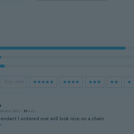
Très utile
a
 depuis 2021
·
21
avis
endant I ordered one will look nice on a chain.
is