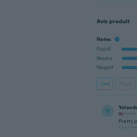
Avis produit
Notes
Positif
Neutre
Négatif
Tout
Photo
Yoland
Y
Inscrit
Pretty p
il y a 7 mo