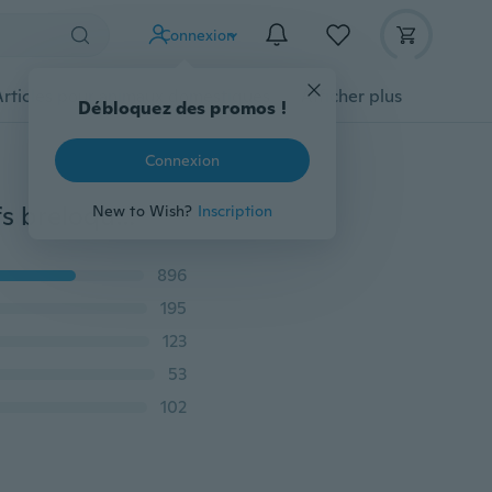
Connexion
Articles pour animaux domestiques
Afficher plus
20mm blanc Howlite Agate pierre naturelle pendentifs breloques amour coeur pierre pour la fabrication de bijoux
896
195
123
53
102