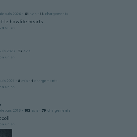
 depuis 2020
·
61
avis
·
13
chargements
ttle howlite hearts
ron un an
puis 2023
·
57
avis
ron un an
puis 2021
·
8
avis
·
1
chargements
ron un an
o
 depuis 2018
·
182
avis
·
79
chargements
ccoli
ron un an