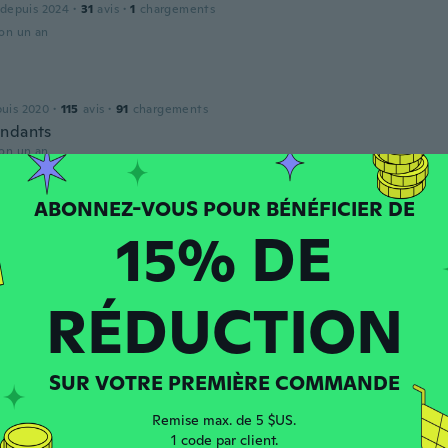
 depuis 2024
·
31
avis
·
1
chargements
ron un an
puis 2020
·
115
avis
·
91
chargements
ndants
ron un an
15% DE
RÉDUCTION
 depuis 2017
·
231
avis
ron un an
SUR VOTRE PREMIÈRE COMMANDE
Remise max. de 5 $US.
 depuis 2016
·
419
avis
·
2
chargements
1 code par client.