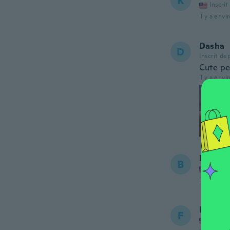
K
Inscrit
il y a envi
Dasha
D
Inscrit de
Cute pe
il y a envi
Beth
B
Inscrit
il y a envi
Fred
F
Inscrit