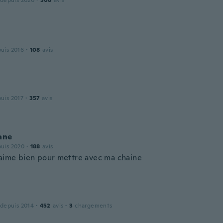
 depuis 2020
·
308
avis
puis 2016
·
108
avis
puis 2017
·
357
avis
ane
puis 2020
·
188
avis
'aime bien pour mettre avec ma chaine
 depuis 2014
·
452
avis
·
3
chargements