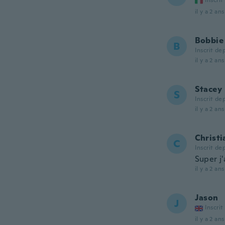
Inscrit
il y a 2 ans
Bobbie
B
Inscrit de
il y a 2 ans
Stacey
S
Inscrit de
il y a 2 ans
Christi
C
Inscrit de
Super j
il y a 2 ans
Jason
J
Inscrit
il y a 2 ans