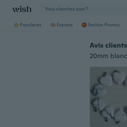
Jump to section
Populaires
Express
Section Promos
Avis client