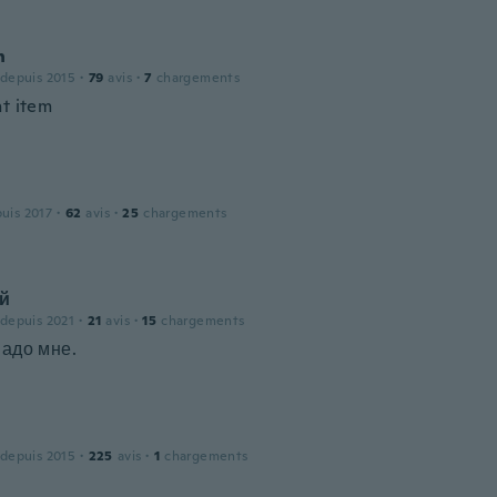
n
 depuis 2015
·
79
avis
·
7
chargements
nt item
puis 2017
·
62
avis
·
25
chargements
й
 depuis 2021
·
21
avis
·
15
chargements
надо мне.
 depuis 2015
·
225
avis
·
1
chargements