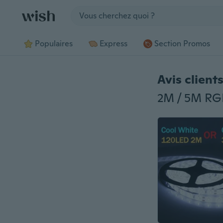
Jump to section
Populaires
Express
Section Promos
Avis client