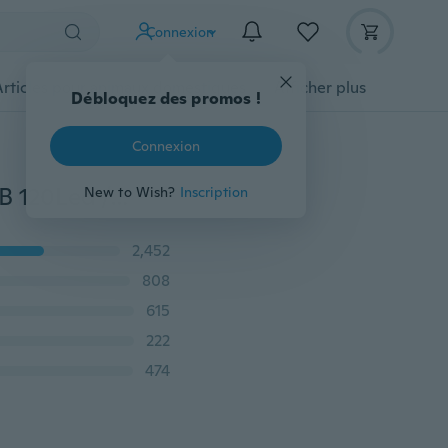
Connexion
Articles pour animaux domestiques
Afficher plus
Débloquez des promos !
Connexion
2M / 5M RGB LED Strip Light 12V 3528 Blanc froid RGB 120Led / 300Led SMD Flexible Led String Light Décoration extérieure
New to Wish?
Inscription
2,452
808
615
222
474