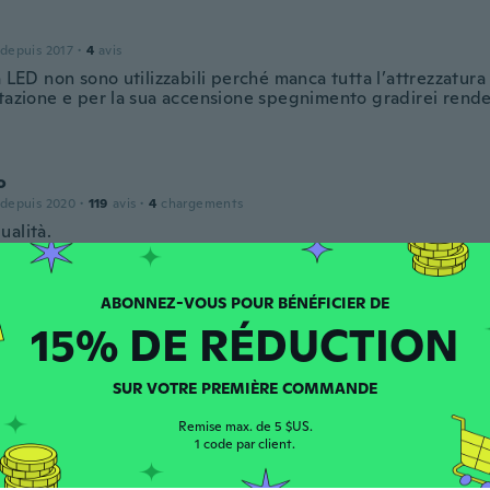
 depuis 2017
·
4
avis
a LED non sono utilizzabili perché manca tutta l’attrezzatura
ntazione e per la sua accensione spegnimento gradirei rende
o
 depuis 2020
·
119
avis
·
4
chargements
ualità.
15% DE RÉDUCTION
 depuis 2018
·
13
avis
SUR VOTRE PREMIÈRE COMMANDE
Remise max. de 5 $US.
1 code par client.
 depuis 2016
·
695
avis
·
448
chargements
n világít.