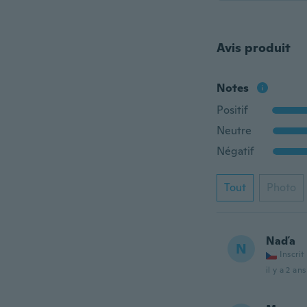
Avis produit
Notes
Positif
Neutre
Négatif
Tout
Photo
Naďa
N
Inscrit
il y a 2 ans