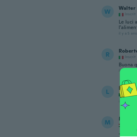
Walter
W
Inscrit
Le luci 
l’alime
il y a 5 ans
Robert
R
Inscrit
Buona q
il y a 5 ans
Luigi
L
Inscrit
il y a 5 ans
Mária
M
Inscrit
Jó erőse