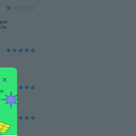
 per
rle