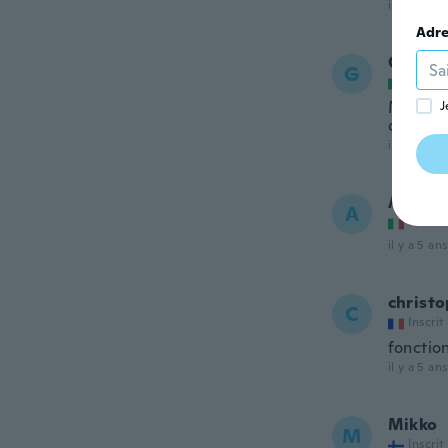
il y a 5 ans
Adre
Gianna
G
Inscrit
Molto co
J
come sc
il y a 5 ans
Alexan
A
Inscrit
il y a 5 ans
christ
C
Inscrit
fonctio
il y a 5 ans
Mikko
M
Inscrit