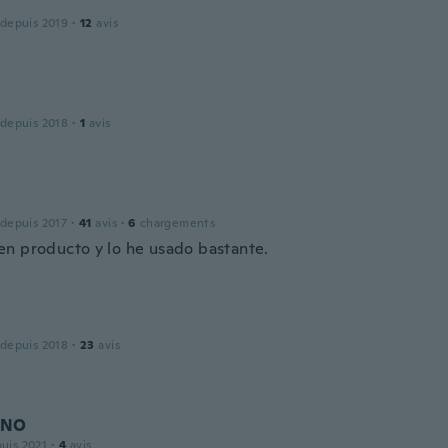
 depuis 2019
·
12
avis
 depuis 2018
·
1
avis
 depuis 2017
·
41
avis
·
6
chargements
n producto y lo he usado bastante.
 depuis 2018
·
23
avis
ANO
puis 2021
·
4
avis