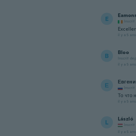
Eamon
E
Inscrit
Excelle
il y a 5 ans
Bloo
B
Inscrit de
il y a 5 ans
Евгени
Е
Inscrit
То что 
il y a 5 ans
László
L
Inscrit
il y a 5 ans