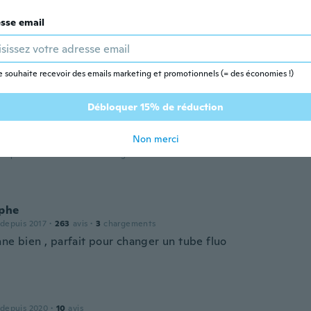
sse email
 depuis 2018
·
82
avis
·
13
chargements
modi per illuminare sotto i pensili della cucina questo l'ho
e souhaite recevoir des emails marketing et promotionnels (= des économies !)
orta
Débloquer 15% de réduction
Non merci
der
 depuis 2019
·
42
avis
·
10
chargements
ophe
 depuis 2017
·
263
avis
·
3
chargements
nne bien , parfait pour changer un tube fluo
 depuis 2020
·
10
avis