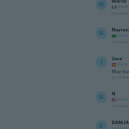
Marco
M
Inscrit
il y a 2 ans
Nayran
N
Inscrit
il y a 3 ans
Jose
J
Inscrit
Muy bue
il y a 3 ans
N
N
Inscrit
il y a 3 ans
DAMJ
D
Inscrit de