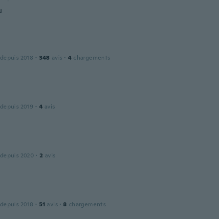
u
 depuis 2018
·
348
avis
·
4
chargements
 depuis 2019
·
4
avis
 depuis 2020
·
2
avis
 depuis 2018
·
51
avis
·
8
chargements