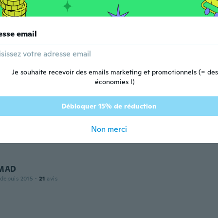
 depuis 2017
·
25
avis
esse email
dre
 depuis 2018
·
4
avis
·
2
chargements
Je souhaite recevoir des emails marketing et promotionnels (= des
économies !)
Débloquer 15% de réduction
us
 depuis 2017
·
95
avis
Non merci
MAD
 depuis 2015
·
21
avis