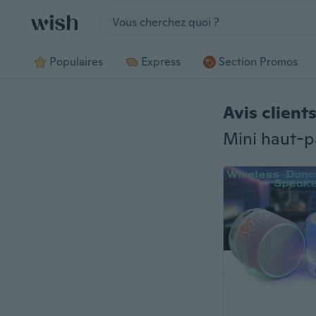
Jump to section
Populaires
Express
Section Promos
Avis client