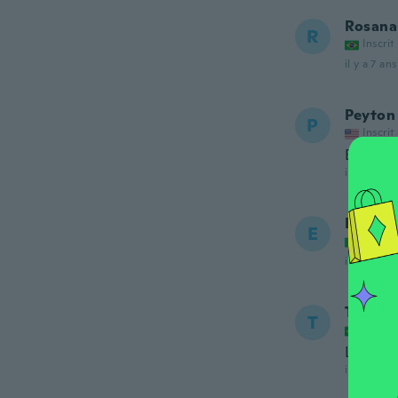
Rosana
R
Inscrit
il y a 7 ans
Peyton
P
Inscrit
Broke on
il y a 7 ans
Ecateri
E
Inscrit
il y a 7 ans
Tatiane
T
Inscrit
Legal!
il y a 7 ans