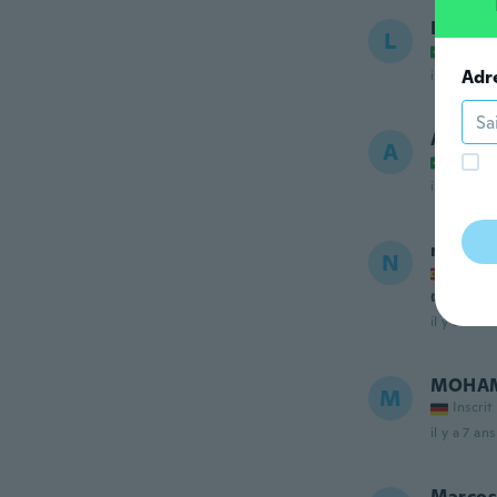
Luana
L
Inscrit
Adr
il y a 7 ans
Alexan
A
Inscrit
il y a 7 ans
notori
N
Inscrit
👎👎
il y a 7 ans
MOHA
M
Inscrit
il y a 7 ans
Marcos