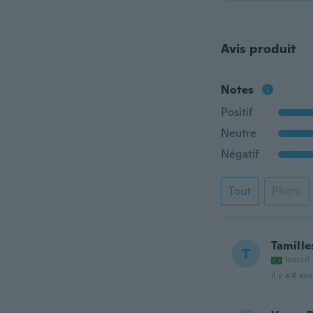
Avis produit
Notes
Positif
Neutre
Négatif
Tout
Photo
Tamille
T
Inscrit
il y a 4 ans