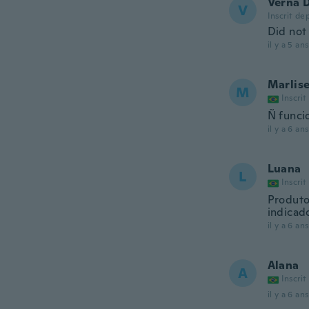
Verna 
V
Inscrit de
Did not
il y a 5 ans
Marlis
M
Inscrit
Ñ funci
il y a 6 ans
Luana
L
Inscrit
Produto
indicad
il y a 6 ans
Alana
A
Inscrit
il y a 6 ans