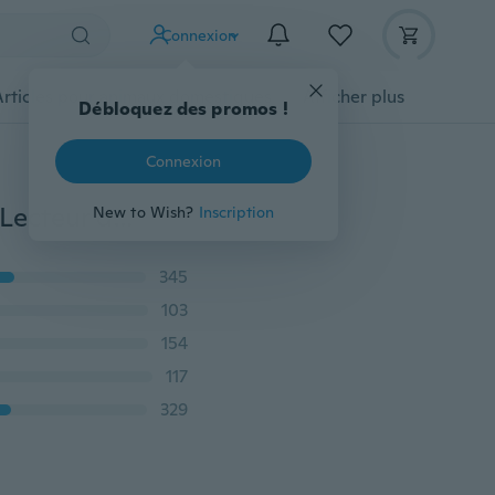
Connexion
Articles pour animaux domestiques
Afficher plus
Débloquez des promos !
Connexion
Mini haut-parleurs de basse stéréo portables filaires Lecteur de musique Haut-parleur MP3 TF
New to Wish?
Inscription
345
103
154
117
329