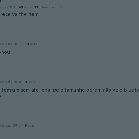
D
puis 2018
·
49
avis
·
12
chargements
 receive the item
e
 depuis 2017
·
39
avis
onou
 depuis 2018
·
9
avis
 tem um som até legal pelo tamanho porém não veio bluet
o
 depuis 2017
·
9
avis