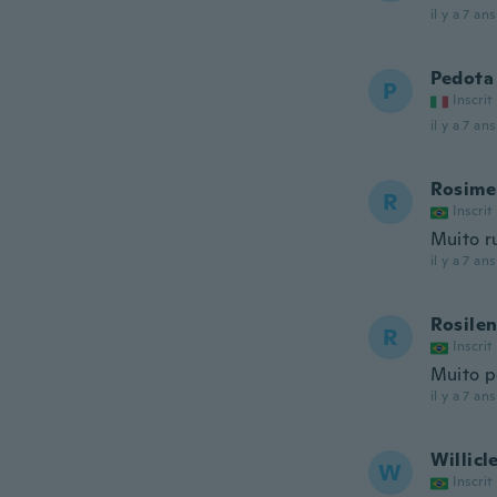
il y a 7 ans
Pedota
P
Inscrit
il y a 7 ans
Rosime
R
Inscrit
Muito r
il y a 7 ans
Rosile
R
Inscrit
Muito 
il y a 7 ans
Willicl
W
Inscrit