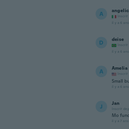
angelic
A
Inscrit
il y a 6 ans
deise
D
Inscrit
il y a 6 ans
Amelia
A
Inscrit
Small b
il y a 6 ans
Jan
J
Inscrit de
Mo fun
il y a 7 ans