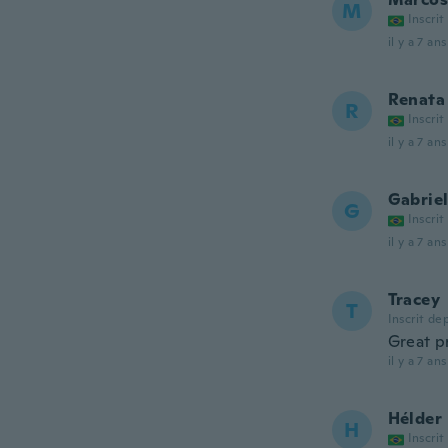
M
Inscrit
il y a 7 ans
Renata
R
Inscrit
il y a 7 ans
Gabrie
G
Inscrit
il y a 7 ans
Tracey
T
Inscrit de
Great p
il y a 7 ans
Hélder
H
Inscrit