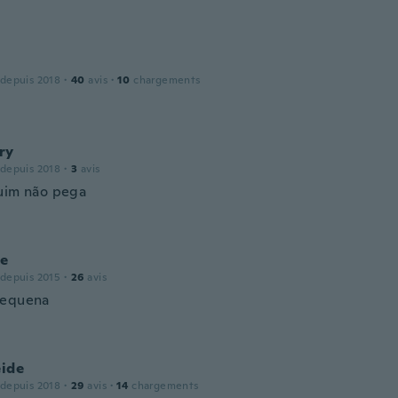
 depuis 2018
·
40
avis
·
10
chargements
ry
 depuis 2018
·
3
avis
uim não pega
ne
 depuis 2015
·
26
avis
pequena
eide
 depuis 2018
·
29
avis
·
14
chargements