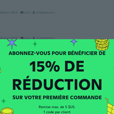
 depuis 2018
·
31
avis
·
2
chargements
 depuis 2018
·
18
avis
·
2
chargements
 the first day, played mostly static sounds to begin with
15% DE
na
 depuis 2017
·
179
avis
·
35
chargements
RÉDUCTION
 depuis 2017
·
7
avis
SUR VOTRE PREMIÈRE COMMANDE
Remise max. de 5 $US.
1 code par client.