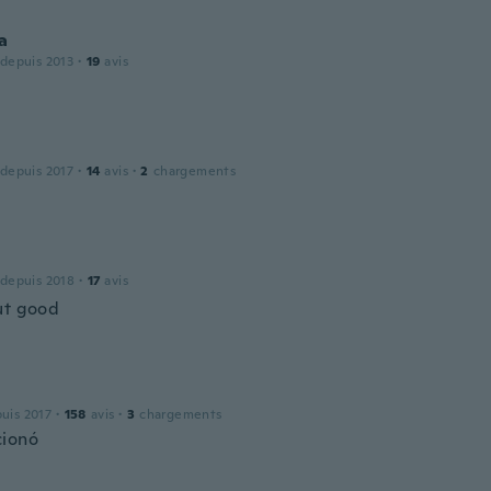
a
 depuis 2013
·
19
avis
 depuis 2017
·
14
avis
·
2
chargements
 depuis 2018
·
17
avis
ut good
puis 2017
·
158
avis
·
3
chargements
cionó