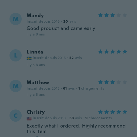
Mandy
M
Inscrit depuis 2016
·
20
avis
Good product and came early
il y a 8 ans
Linnéa
L
Inscrit depuis 2016
·
52
avis
il y a 8 ans
Matthew
M
Inscrit depuis 2013
·
61
avis
·
1
chargements
il y a 8 ans
Christy
C
Inscrit depuis 2018
·
38
avis
·
9
chargements
Exactly what I ordered. Highly recommend
this item