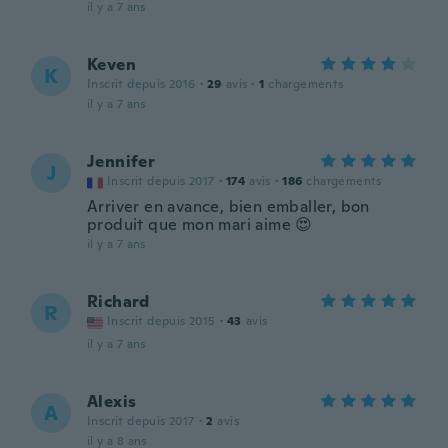
il y a 7 ans
Keven
K
Inscrit depuis 2016
·
29
avis
·
1
chargements
il y a 7 ans
Jennifer
J
Inscrit depuis 2017
·
174
avis
·
186
chargements
Arriver en avance, bien emballer, bon
produit que mon mari aime 😍
il y a 7 ans
Richard
R
Inscrit depuis 2015
·
43
avis
il y a 7 ans
Alexis
A
Inscrit depuis 2017
·
2
avis
il y a 8 ans