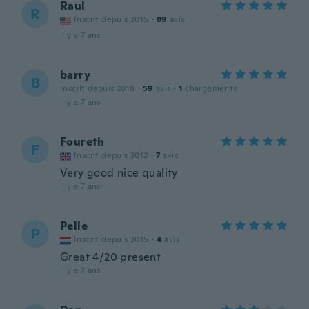
Raul
R
Inscrit depuis 2015
·
89
avis
il y a 7 ans
barry
B
Inscrit depuis 2018
·
59
avis
·
1
chargements
il y a 7 ans
Foureth
F
Inscrit depuis 2012
·
7
avis
Very good nice quality
il y a 7 ans
Pelle
P
Inscrit depuis 2015
·
4
avis
Great 4/20 present
il y a 7 ans