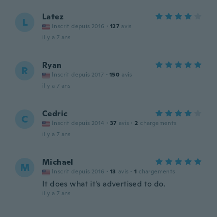
Latez
L
Inscrit depuis 2016
·
127
avis
il y a 7 ans
Ryan
R
Inscrit depuis 2017
·
150
avis
il y a 7 ans
Cedric
C
Inscrit depuis 2014
·
37
avis
·
2
chargements
il y a 7 ans
Michael
M
Inscrit depuis 2016
·
13
avis
·
1
chargements
It does what it's advertised to do.
il y a 7 ans