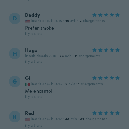
Daddy
D
Inscrit depuis 2018
·
15
avis
·
2
chargements
Prefer smoke
il y a 6 ans
Hugo
H
Inscrit depuis 2018
·
36
avis
·
11
chargements
il y a 6 ans
Gi
G
Inscrit depuis 2015
·
6
avis
·
1
chargements
Me encantó!
il y a 6 ans
Red
R
Inscrit depuis 2012
·
32
avis
·
24
chargements
il y a 6 ans