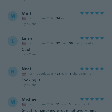
Matt
M
Inscrit depuis 2017
·
34
avis
il y a 7 ans
Larry
L
Inscrit depuis 2017
·
37
avis
·
58
chargements
Cool
il y a 7 ans
Neat
N
Inscrit depuis 2015
·
23
avis
·
3
chargements
Looking it
il y a 7 ans
Michael
M
Inscrit depuis 2017
·
16
avis
·
5
chargements
Great for smoking green hot every time