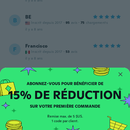
il y a 8 ans
BE
B
Inscrit depuis 2017
·
95
avis
·
75
chargements
il y a 8 ans
Francisco
F
Inscrit depuis 2017
·
53
avis
il y a 8 ans
Rita
R
Inscrit depuis 2015
·
23
avis
il y a 8 ans
15% DE RÉDUCTION
Ashley
A
SUR VOTRE PREMIÈRE COMMANDE
Inscrit depuis 2015
·
31
avis
·
3
chargements
The actual “glunt” product is
Remise max. de 5 $US.
$50.00-$80.00 this is just as good as the
1 code par client.
original