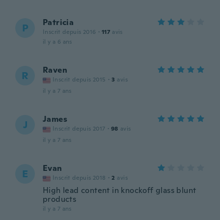
Patricia
P
Inscrit depuis 2016
·
117
avis
il y a 6 ans
Raven
R
Inscrit depuis 2015
·
3
avis
il y a 7 ans
James
J
Inscrit depuis 2017
·
98
avis
il y a 7 ans
Evan
E
Inscrit depuis 2018
·
2
avis
High lead content in knockoff glass blunt
products
il y a 7 ans