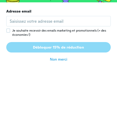
il y a 8 ans
Adresse email
Justin
J
Inscrit depuis 2014
·
12
avis
il y a 8 ans
Je souhaite recevoir des emails marketing et promotionnels (= des
économies !)
Ignacio
I
Débloquer 15% de réduction
Inscrit depuis 2017
·
7
avis
·
4
chargements
il y a 8 ans
Non merci
Thomas
T
Inscrit depuis 2017
·
1
avis
il y a 8 ans
Spen
S
Inscrit depuis 2018
·
3
avis
Never got my item I ordered two pipes but
only got one then in wish the site advised
me to contact them if I don’t get my item