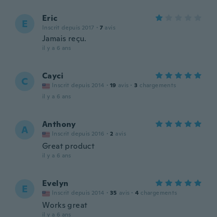
Eric
E
Inscrit depuis 2017
·
7
avis
Jamais reçu.
il y a 6 ans
Cayci
C
Inscrit depuis 2014
·
19
avis
·
3
chargements
il y a 6 ans
Anthony
A
Inscrit depuis 2016
·
2
avis
Great product
il y a 6 ans
Evelyn
E
Inscrit depuis 2014
·
35
avis
·
4
chargements
Works great
il y a 6 ans