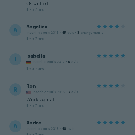
Összetört
il y a 7 ans
Angelica
A
Inscrit depuis 2015
·
15
avis
·
3
chargements
il y a 7 ans
Isabella
I
Inscrit depuis 2017
·
9
avis
il y a 7 ans
Ron
R
Inscrit depuis 2016
·
7
avis
Works great
il y a 7 ans
Andre
A
Inscrit depuis 2018
·
10
avis
il y a 7 ans