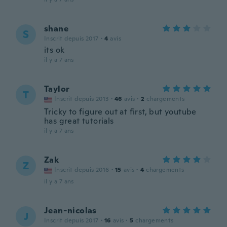
shane
S
Inscrit depuis 2017
·
4
avis
its ok
il y a 7 ans
Taylor
T
Inscrit depuis 2013
·
46
avis
·
2
chargements
Tricky to figure out at first, but youtube
has great tutorials
il y a 7 ans
Zak
Z
Inscrit depuis 2016
·
15
avis
·
4
chargements
il y a 7 ans
Jean-nicolas
J
Inscrit depuis 2017
·
16
avis
·
5
chargements