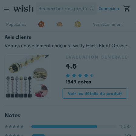
Connexion
Populaires
Vus récemment
Avis clients
Ventes nouvellement conçues Twisty Glass Blunt Obsolète avec un ensemble de brosses de nettoyage cadeau
ÉVALUATION GÉNÉRALE
4.6
1349 notes
Voir les détails du produit
Notes
1,032
183