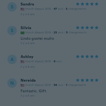
Sandra
S
Inscrit depuis 2016
·
47
avis
·
3
chargements
il y a 6 ans
Silvia
S
Inscrit depuis 2019
·
25
avis
·
5
chargements
Lindo gostei muito
il y a 6 ans
Ashley
A
Inscrit depuis 2018
·
6
avis
il y a 6 ans
Nereida
N
Inscrit depuis 2018
·
56
avis
·
1
chargements
Fantastic. Gift.
il y a 6 ans