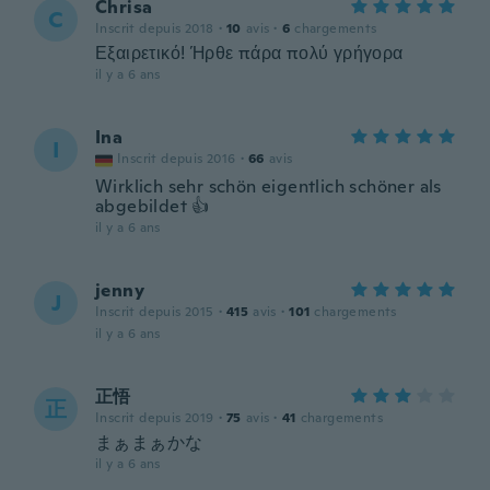
Chrisa
C
Inscrit depuis 2018
·
10
avis
·
6
chargements
Εξαιρετικό! Ήρθε πάρα πολύ γρήγορα
il y a 6 ans
Ina
I
Inscrit depuis 2016
·
66
avis
Wirklich sehr schön eigentlich schöner als
abgebildet 👍
il y a 6 ans
jenny
J
Inscrit depuis 2015
·
415
avis
·
101
chargements
il y a 6 ans
正悟
正
Inscrit depuis 2019
·
75
avis
·
41
chargements
まぁまぁかな
il y a 6 ans