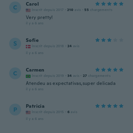
Carol
C
Inscrit depuis 2017
·
210
avis
·
55
chargements
Very pretty!
il y a 6 ans
Sofie
S
Inscrit depuis 2018
·
24
avis
il y a 6 ans
Carmen
C
Inscrit depuis 2019
·
34
avis
·
27
chargements
Atendeu as expectativas,super delicada
il y a 6 ans
Patricia
P
Inscrit depuis 2015
·
6
avis
il y a 6 ans