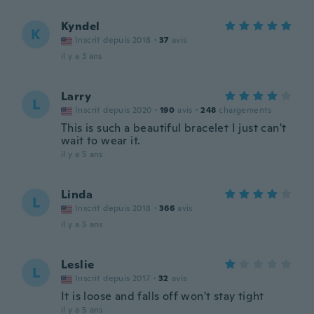
Kyndel
K
Inscrit depuis 2018
·
37
avis
il y a 3 ans
Larry
L
Inscrit depuis 2020
·
190
avis
·
248
chargements
This is such a beautiful bracelet I just can't
wait to wear it.
il y a 5 ans
Linda
L
Inscrit depuis 2018
·
366
avis
il y a 5 ans
Leslie
L
Inscrit depuis 2017
·
32
avis
It is loose and falls off won't stay tight
il y a 5 ans