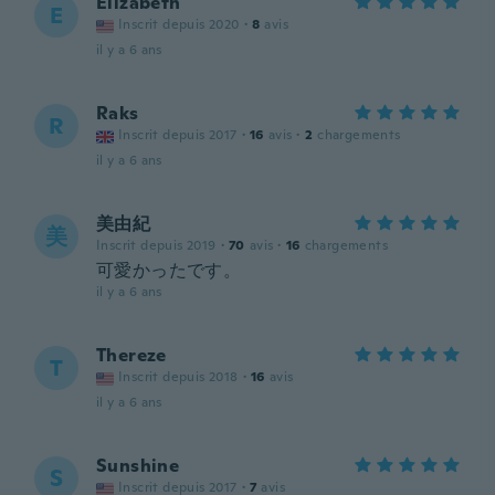
Elizabeth
E
Inscrit depuis 2020
·
8
avis
il y a 6 ans
Raks
R
Inscrit depuis 2017
·
16
avis
·
2
chargements
il y a 6 ans
美由紀
美
Inscrit depuis 2019
·
70
avis
·
16
chargements
可愛かったです。
il y a 6 ans
Thereze
T
Inscrit depuis 2018
·
16
avis
il y a 6 ans
Sunshine
S
Inscrit depuis 2017
·
7
avis