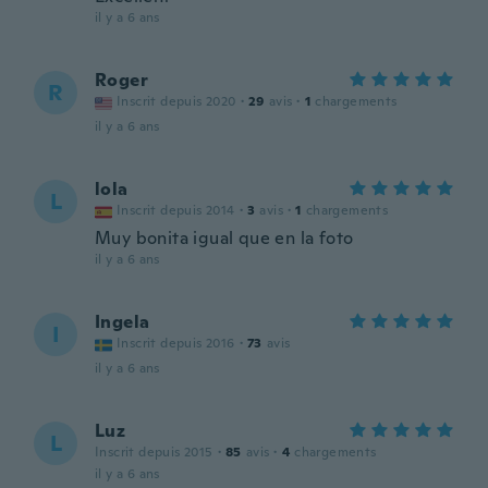
il y a 6 ans
Roger
R
Inscrit depuis 2020
·
29
avis
·
1
chargements
il y a 6 ans
lola
L
Inscrit depuis 2014
·
3
avis
·
1
chargements
Muy bonita igual que en la foto
il y a 6 ans
Ingela
I
Inscrit depuis 2016
·
73
avis
il y a 6 ans
Luz
L
Inscrit depuis 2015
·
85
avis
·
4
chargements
il y a 6 ans