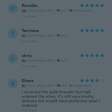
Pernille
P
Inscrit depuis 2017
·
79
avis
·
14
chargements
il y a 5 ans
Terrione
T
Inscrit depuis 2016
·
47
avis
il y a 5 ans
chris
C
Inscrit depuis 2014
·
18
avis
il y a 5 ans
Diane
D
Inscrit depuis 2019
·
58
avis
·
2
chargements
I received the gold bracelet but had
ordered the silver, it's still very pretty,
delicate but would have preferred what I
ordered
il y a 5 ans