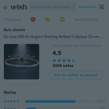
Connexion
Populaires
Vus récemment
Avis clients
De luxe 925 En Argent Sterling Brillant Cubique Zircon Diamant Bracelet Réglable Femmes Élégant Pierre De Naissance Cristal Bracelets Bijoux De Mode Cadeau
ÉVALUATION GÉNÉRALE
4.5
2454 notes
Voir les détails du produit
Notes
1,807
341