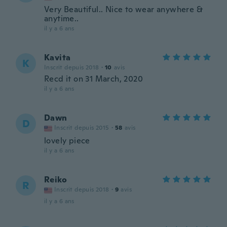
Very Beautiful.. Nice to wear anywhere &
anytime..
il y a 6 ans
Kavita
K
Inscrit depuis 2018
·
10
avis
Recd it on 31 March, 2020
il y a 6 ans
Dawn
D
Inscrit depuis 2015
·
58
avis
lovely piece
il y a 6 ans
Reiko
R
Inscrit depuis 2018
·
9
avis
il y a 6 ans