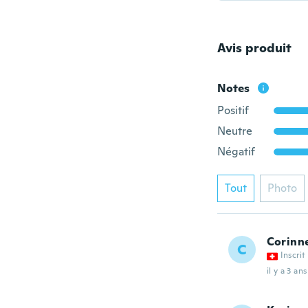
Avis produit
Notes
Positif
Neutre
Négatif
Tout
Photo
Corinn
C
Inscrit
il y a 3 ans