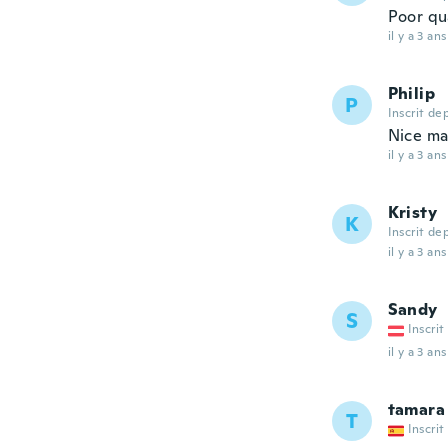
Poor qu
il y a 3 ans
Philip
P
Inscrit de
Nice mat
il y a 3 ans
Kristy
K
Inscrit de
il y a 3 ans
Sandy
S
Inscrit
il y a 3 ans
tamara
T
Inscrit