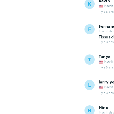
Kevin
K
Inscrit
il y a 3 ans
Fernan
F
Inscrit de
Tissus d
il y a 3 ans
Tanya
T
Inscrit
il y a 3 ans
larry y
L
Inscrit
il y a 3 ans
Hine
H
Inscrit de