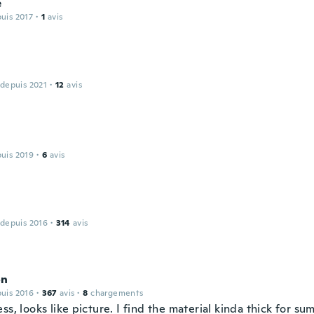
e
puis 2017
·
1
avis
 depuis 2021
·
12
avis
puis 2019
·
6
avis
 depuis 2016
·
314
avis
on
puis 2016
·
367
avis
·
8
chargements
ss, looks like picture. I find the material kinda thick for s