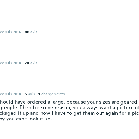
 depuis 2016
·
88
avis
 depuis 2018
·
70
avis
 depuis 2018
·
5
avis
·
1
chargements
 should have ordered a large, because your sizes are geared
 people. Then for some reason, you always want a picture of 
ckaged it up and now I have to get them out again for a pict
y you can't look it up.