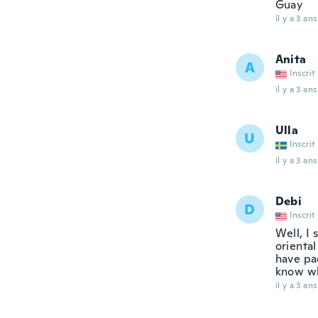
Guay
il y a 3 ans
Anita
A
Inscrit
il y a 3 ans
Ulla
U
Inscrit
il y a 3 ans
Debi
D
Inscrit
Well, I
oriental
have pa
know wh
il y a 3 ans