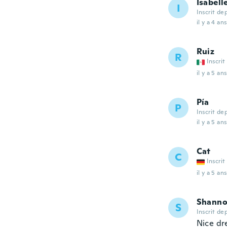
Isabell
I
Inscrit de
il y a 4 ans
Ruiz
R
Inscrit
il y a 5 ans
Pía
P
Inscrit de
il y a 5 ans
Cat
C
Inscrit
il y a 5 ans
Shann
S
Inscrit de
Nice dre