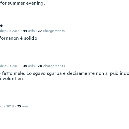
 for summer evening.
ce
 depuis 2015
·
44
avis
·
27
chargements
fornanon è solido
a
 depuis 2018
·
39
avis
·
28
chargements
 fatto male. Lo sgavo sgarba e decisamente non si può indo
 volentieri.
puis 2018
·
75
avis