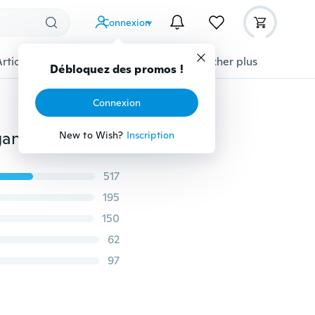
Connexion
Articles pour animaux domestiques
Afficher plus
Débloquez des promos !
Connexion
Mode Vintage Robes De Bal Solide Casual Robes Élégantes Femmes Sans Manches Parti Patineur
New to Wish?
Inscription
517
195
150
62
97