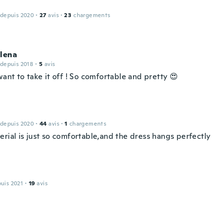
 depuis 2020
·
27
avis
·
23
chargements
elena
 depuis 2018
·
5
avis
want to take it off ! So comfortable and pretty 😍
 depuis 2020
·
44
avis
·
1
chargements
rial is just so comfortable,and the dress hangs perfectly
puis 2021
·
19
avis