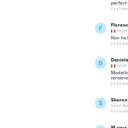
perfect
il y a 5 ans
Floren
F
Inscrit
Non ha 
il y a 5 ans
Daniel
D
Inscrit
Modello
renderei
il y a 5 ans
Sharon
S
Inscrit de
il y a 5 ans
M.cruz