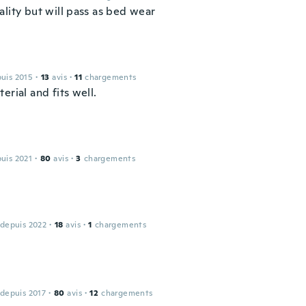
ality but will pass as bed wear
puis 2015
·
13
avis
·
11
chargements
erial and fits well.
puis 2021
·
80
avis
·
3
chargements
 depuis 2022
·
18
avis
·
1
chargements
 depuis 2017
·
80
avis
·
12
chargements