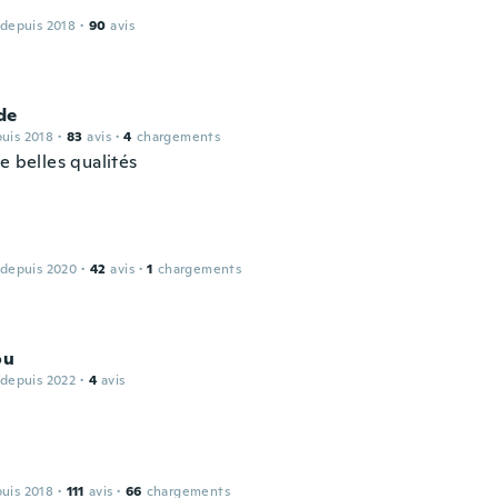
 depuis 2018
·
90
avis
de
puis 2018
·
83
avis
·
4
chargements
e belles qualités
 depuis 2020
·
42
avis
·
1
chargements
ou
 depuis 2022
·
4
avis
puis 2018
·
111
avis
·
66
chargements