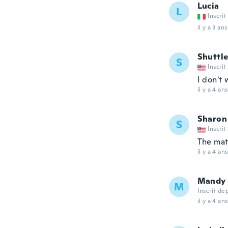
Lucia
L
Inscrit
il y a 3 ans
Shuttl
S
Inscrit
I don't 
il y a 4 ans
Sharon
S
Inscrit
The mate
il y a 4 ans
Mandy
M
Inscrit de
il y a 4 ans