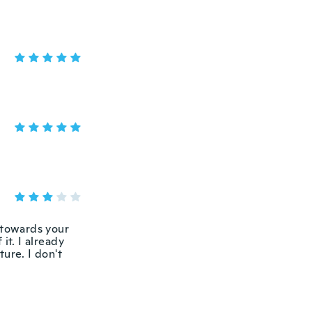
 towards your
it. I already
ure. I don't