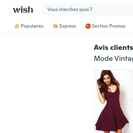
Jump to section
Populaires
Express
Section Promos
Avis client